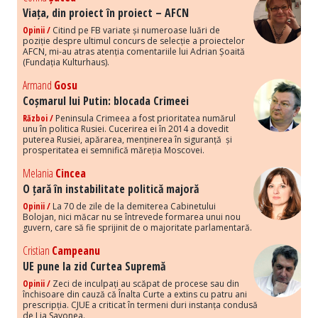
Viața, din proiect în proiect – AFCN
Opinii /
Citind pe FB variate și numeroase luări de
poziție despre ultimul concurs de selecție a proiectelor
AFCN, mi-au atras atenția comentariile lui Adrian Șoaită
(Fundația Kulturhaus).
Armand
Gosu
Coșmarul lui Putin: blocada Crimeei
Război /
Peninsula Crimeea a fost prioritatea numărul
unu în politica Rusiei. Cucerirea ei în 2014 a dovedit
puterea Rusiei, apărarea, menținerea în siguranță și
prosperitatea ei semnifică măreția Moscovei.
Melania
Cincea
O țară în instabilitate politică majoră
Opinii /
La 70 de zile de la demiterea Cabinetului
Bolojan, nici măcar nu se întrevede formarea unui nou
guvern, care să fie sprijinit de o majoritate parlamentară.
Cristian
Campeanu
UE pune la zid Curtea Supremă
Opinii /
Zeci de inculpați au scăpat de procese sau din
închisoare din cauză că Înalta Curte a extins cu patru ani
prescripția. CJUE a criticat în termeni duri instanța condusă
de Lia Savonea.