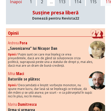
Înapoi
1
2
…
113
114
115
11
Susține presa liberă
Donează pentru Revista22
Opinii
Andreea
Pora
„Savonizarea” lui Nicușor Dan
Opinii /
Puțini sunt cei care mai înțeleg ce vrea
președintele, dacă are de gând să soluționeze criza
politică, suprapusă peste una a statului de drept și, mai ales,
dacă mai are un dram de bună-credință.
Mihai
Maci
Datoriile se plătesc
Opinii /
Deocamdată e liniștit: vorbește monoton, nu
spune mare lucru, dar lasă să se înțeleagă ce trebuie, dă
din mâini și se uită aiurea; pe scurt – e ca pătrunjelul în supă:
nici în plus, nici în minus.
Marina
Dumitrescu
Urma și urmarea