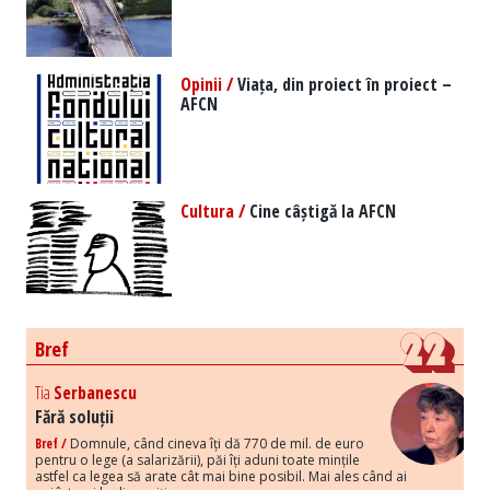
Opinii /
Viața, din proiect în proiect –
AFCN
Cultura /
Cine câștigă la AFCN
Bref
Tia
Serbanescu
Fără soluții
Bref /
Domnule, când cineva îți dă 770 de mil. de euro
pentru o lege (a salarizării), păi îți aduni toate mințile
astfel ca legea să arate cât mai bine posibil. Mai ales când ai