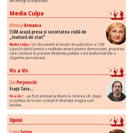
ani întregi la dispoziție.
Media Culpa
Brîndușa
Armanca
CSM acuză presa și societatea civilă de
„lovitură de stat”
Media Culpa /
Un document al Secției de judecători a CSM
a pus în plină lumină o realitate amară pentru democrație: gruparea
care conduce în prezent destinele justiției s-a transformat într-o
oligarhie periculoasă.
Vis a Vis
Dan
Perjovschi
Frații Tate...
Vis a vis /
...au fost arestați la Miami la cererea UK, după
ce Justiția de la noi i-a lăsat în libertate magna cum
laudae,
Opinii
Corina
Șuteu