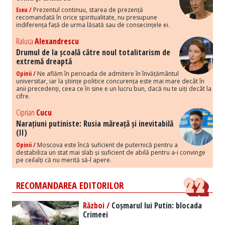
Eseu /
Prezentul continuu, starea de prezență
recomandată în orice spiritualitate, nu presupune
indiferența față de urma lăsată sau de consecințele ei.
Raluca
Alexandrescu
Drumul de la școală către noul totalitarism de
extremă dreaptă
Opinii /
Ne aflăm în perioada de admitere în învățământul
universitar, iar la științe politice concurența este mai mare decât în
anii precedenți, ceea ce în sine e un lucru bun, dacă nu te uiți decât la
cifre.
Ciprian
Cucu
Narațiuni putiniste: Rusia măreață și inevitabilă
(II)
Opinii /
Moscova este încă suficient de puternică pentru a
destabiliza un stat mai slab și suficient de abilă pentru a-i convinge
pe ceilalți că nu merită să-l apere.
RECOMANDAREA EDITORILOR
Război /
Coșmarul lui Putin: blocada
Crimeei