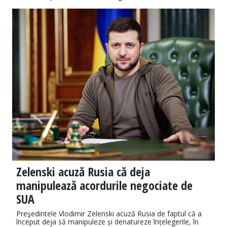
Zelenski acuză Rusia că deja
manipulează acordurile negociate de
SUA
Preşedintele Vlodimir Zelenski acuză Rusia de faptul că a
început deja să manipuleze și denatureze înțelegerile, în