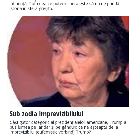
influență. Tot ceea ce putem spera este să nu ne prindă
istoria în sfera greșită.
Sub zodia Imprevizibilului
Câștigător categoric al prezidențialelor americane, Trump a
pus lumea pe jar dar și pe gânduri: ce ne așteaptă de la
imprevizibilul (eufemistic vorbind) Trump?