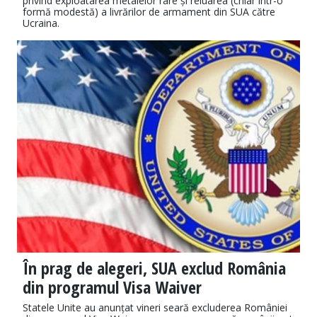
privind exploatarea metalelor rare și reluarea (chiar într-o
formă modestă) a livrărilor de armament din SUA către
Ucraina.
În prag de alegeri, SUA exclud România
din programul Visa Waiver
Statele Unite au anunțat vineri seară excluderea României