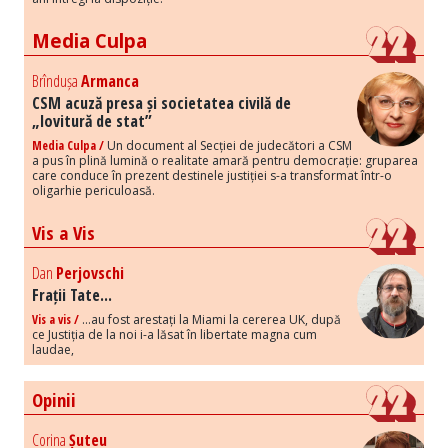
Media Culpa
Brîndușa
Armanca
CSM acuză presa și societatea civilă de
„lovitură de stat”
Media Culpa /
Un document al Secției de judecători a CSM
a pus în plină lumină o realitate amară pentru democrație: gruparea
care conduce în prezent destinele justiției s-a transformat într-o
oligarhie periculoasă.
Vis a Vis
Dan
Perjovschi
Frații Tate...
Vis a vis /
...au fost arestați la Miami la cererea UK, după
ce Justiția de la noi i-a lăsat în libertate magna cum
laudae,
Opinii
Corina
Șuteu