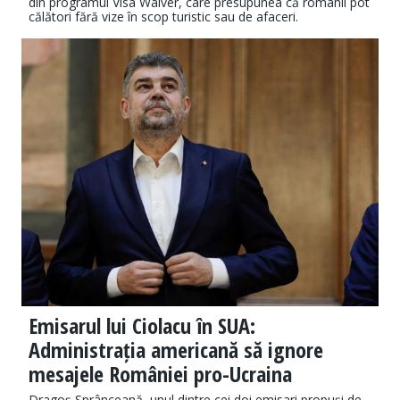
din programul Visa Waiver, care presupunea că românii pot
călători fără vize în scop turistic sau de afaceri.
Emisarul lui Ciolacu în SUA:
Administrația americană să ignore
mesajele României pro-Ucraina
Dragoș Sprânceană, unul dintre cei doi emisari propuși de