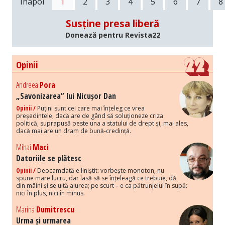
Înapoi
1
2
3
4
5
6
7
8
Susține presa liberă
Donează pentru Revista22
Opinii
Andreea
Pora
„Savonizarea” lui Nicușor Dan
Opinii /
Puțini sunt cei care mai înțeleg ce vrea
președintele, dacă are de gând să soluționeze criza
politică, suprapusă peste una a statului de drept și, mai ales,
dacă mai are un dram de bună-credință.
Mihai
Maci
Datoriile se plătesc
Opinii /
Deocamdată e liniștit: vorbește monoton, nu
spune mare lucru, dar lasă să se înțeleagă ce trebuie, dă
din mâini și se uită aiurea; pe scurt – e ca pătrunjelul în supă:
nici în plus, nici în minus.
Marina
Dumitrescu
Urma și urmarea