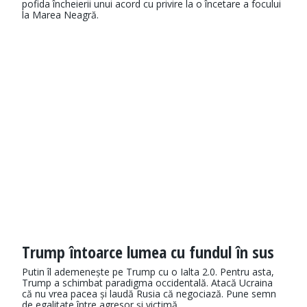
pofida încheierii unui acord cu privire la o încetare a focului
la Marea Neagră.
Trump întoarce lumea cu fundul în sus
Putin îl ademenește pe Trump cu o Ialta 2.0. Pentru asta,
Trump a schimbat paradigma occidentală. Atacă Ucraina
că nu vrea pacea și laudă Rusia că negociază. Pune semn
de egalitate între agresor și victimă