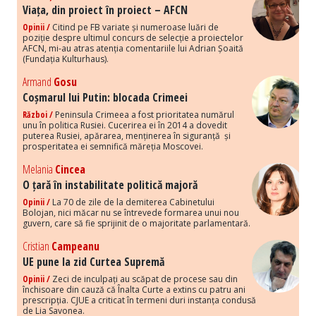
Viața, din proiect în proiect – AFCN
Opinii /
Citind pe FB variate și numeroase luări de
poziție despre ultimul concurs de selecție a proiectelor
AFCN, mi-au atras atenția comentariile lui Adrian Șoaită
(Fundația Kulturhaus).
Armand
Gosu
Coșmarul lui Putin: blocada Crimeei
Război /
Peninsula Crimeea a fost prioritatea numărul
unu în politica Rusiei. Cucerirea ei în 2014 a dovedit
puterea Rusiei, apărarea, menținerea în siguranță și
prosperitatea ei semnifică măreția Moscovei.
Melania
Cincea
O țară în instabilitate politică majoră
Opinii /
La 70 de zile de la demiterea Cabinetului
Bolojan, nici măcar nu se întrevede formarea unui nou
guvern, care să fie sprijinit de o majoritate parlamentară.
Cristian
Campeanu
UE pune la zid Curtea Supremă
Opinii /
Zeci de inculpați au scăpat de procese sau din
închisoare din cauză că Înalta Curte a extins cu patru ani
prescripția. CJUE a criticat în termeni duri instanța condusă
de Lia Savonea.