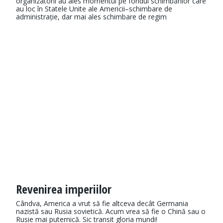
organizatorii au ales momentul pe fondul schimbărilor care
au loc în Statele Unite ale Americii–schimbare de
administrație, dar mai ales schimbare de regim
Revenirea imperiilor
Cândva, America a vrut să fie altceva decât Germania
nazistă sau Rusia sovietică. Acum vrea să fie o Chină sau o
Rusie mai puternică. Sic transit gloria mundi!