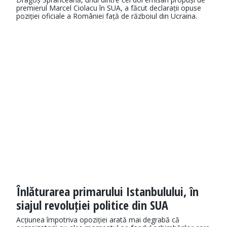
premierul Marcel Ciolacu în SUA, a făcut declarații opuse
poziției oficiale a României față de războiul din Ucraina.
Înlăturarea primarului Istanbulului, în
siajul revoluției politice din SUA
Acțiunea împotriva opoziției arată mai degrabă că