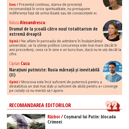
Eseu /
Prezentul continuu, starea de prezență
recomandată în orice spiritualitate, nu presupune
indiferența față de urma lăsată sau de consecințele ei.
Raluca
Alexandrescu
Drumul de la școală către noul totalitarism de
extremă dreaptă
Opinii /
Ne aflăm în perioada de admitere în învățământul
universitar, iar la științe politice concurența este mai mare decât în
anii precedenți, ceea ce în sine e un lucru bun, dacă nu te uiți decât la
cifre.
Ciprian
Cucu
Narațiuni putiniste: Rusia măreață și inevitabilă
(II)
Opinii /
Moscova este încă suficient de puternică pentru a
destabiliza un stat mai slab și suficient de abilă pentru a-i convinge
pe ceilalți că nu merită să-l apere.
RECOMANDAREA EDITORILOR
Război /
Coșmarul lui Putin: blocada
Crimeei