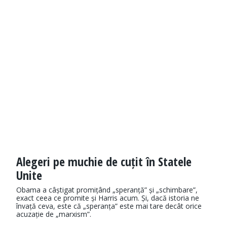
Alegeri pe muchie de cuțit în Statele
Unite
Obama a câștigat promițând „speranță” și „schimbare”,
exact ceea ce promite și Harris acum. Și, dacă istoria ne
învață ceva, este că „speranța” este mai tare decât orice
acuzație de „marxism”.