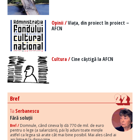
Opinii /
Viața, din proiect în proiect –
AFCN
Cultura /
Cine câștigă la AFCN
Bref
Tia
Serbanescu
Fără soluții
Bref /
Domnule, când cineva îți dă 770 de mil. de euro
pentru o lege (a salarizării), păi îți aduni toate mințile
astfel ca legea să arate cât mai bine posibil. Mai ales când ai
ani întregi la dispoziție.