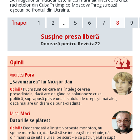
rachetelor din Cuba în timp ce Moscova înregistrează
eșecuri pe frontul din Ucraina.
Înapoi
1
2
…
5
6
7
8
9
Susține presa liberă
Donează pentru Revista22
Opinii
Andreea
Pora
„Savonizarea” lui Nicușor Dan
Opinii /
Puțini sunt cei care mai înțeleg ce vrea
președintele, dacă are de gând să soluționeze criza
politică, suprapusă peste una a statului de drept și, mai ales,
dacă mai are un dram de bună-credință.
Mihai
Maci
Datoriile se plătesc
Opinii /
Deocamdată e liniștit: vorbește monoton, nu
spune mare lucru, dar lasă să se înțeleagă ce trebuie, dă
din mâini și se uită aiurea; pe scurt – e ca pătrunjelul în supă: