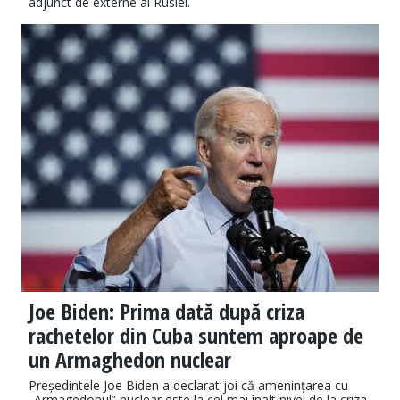
adjunct de externe al Rusiei.
Joe Biden: Prima dată după criza
rachetelor din Cuba suntem aproape de
un Armaghedon nuclear
Președintele Joe Biden a declarat joi că amenințarea cu
„Armagedonul” nuclear este la cel mai înalt nivel de la criza