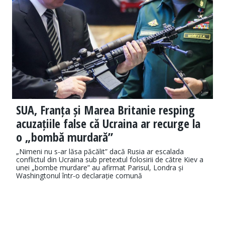
SUA, Franța și Marea Britanie resping
acuzațiile false că Ucraina ar recurge la
o „bombă murdară”
„Nimeni nu s-ar lăsa păcălit” dacă Rusia ar escalada
conflictul din Ucraina sub pretextul folosirii de către Kiev a
unei „bombe murdare” au afirmat Parisul, Londra și
Washingtonul într-o declarație comună