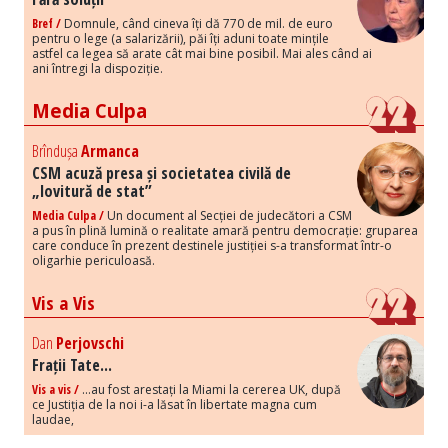
Bref /
Domnule, când cineva îți dă 770 de mil. de euro
pentru o lege (a salarizării), păi îți aduni toate mințile
astfel ca legea să arate cât mai bine posibil. Mai ales când ai
ani întregi la dispoziție.
Media Culpa
Brîndușa
Armanca
CSM acuză presa și societatea civilă de
„lovitură de stat”
Media Culpa /
Un document al Secției de judecători a CSM
a pus în plină lumină o realitate amară pentru democrație: gruparea
care conduce în prezent destinele justiției s-a transformat într-o
oligarhie periculoasă.
Vis a Vis
Dan
Perjovschi
Frații Tate...
Vis a vis /
...au fost arestați la Miami la cererea UK, după
ce Justiția de la noi i-a lăsat în libertate magna cum
laudae,