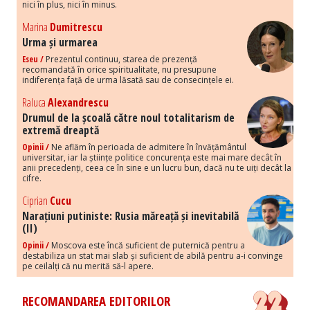
nici în plus, nici în minus.
Marina
Dumitrescu
Urma și urmarea
Eseu /
Prezentul continuu, starea de prezență
recomandată în orice spiritualitate, nu presupune
indiferența față de urma lăsată sau de consecințele ei.
Raluca
Alexandrescu
Drumul de la școală către noul totalitarism de
extremă dreaptă
Opinii /
Ne aflăm în perioada de admitere în învățământul
universitar, iar la științe politice concurența este mai mare decât în
anii precedenți, ceea ce în sine e un lucru bun, dacă nu te uiți decât la
cifre.
Ciprian
Cucu
Narațiuni putiniste: Rusia măreață și inevitabilă
(II)
Opinii /
Moscova este încă suficient de puternică pentru a
destabiliza un stat mai slab și suficient de abilă pentru a-i convinge
pe ceilalți că nu merită să-l apere.
RECOMANDAREA EDITORILOR