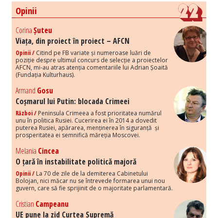
Opinii
Corina
Șuteu
Viața, din proiect în proiect – AFCN
Opinii /
Citind pe FB variate și numeroase luări de
poziție despre ultimul concurs de selecție a proiectelor
AFCN, mi-au atras atenția comentariile lui Adrian Șoaită
(Fundația Kulturhaus).
Armand
Gosu
Coșmarul lui Putin: blocada Crimeei
Război /
Peninsula Crimeea a fost prioritatea numărul
unu în politica Rusiei. Cucerirea ei în 2014 a dovedit
puterea Rusiei, apărarea, menținerea în siguranță și
prosperitatea ei semnifică măreția Moscovei.
Melania
Cincea
O țară în instabilitate politică majoră
Opinii /
La 70 de zile de la demiterea Cabinetului
Bolojan, nici măcar nu se întrevede formarea unui nou
guvern, care să fie sprijinit de o majoritate parlamentară.
Cristian
Campeanu
UE pune la zid Curtea Supremă