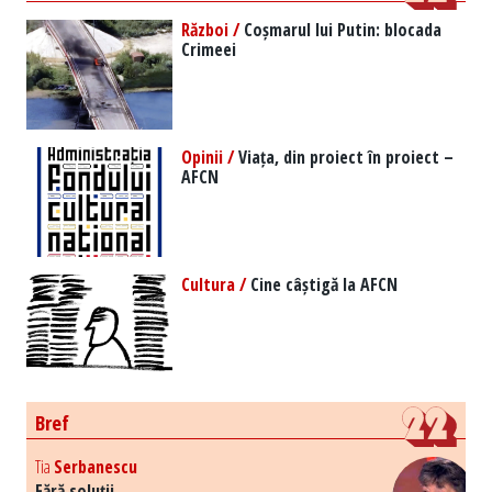
Război /
Coșmarul lui Putin: blocada
Crimeei
Opinii /
Viața, din proiect în proiect –
AFCN
Cultura /
Cine câștigă la AFCN
Bref
Tia
Serbanescu
Fără soluții