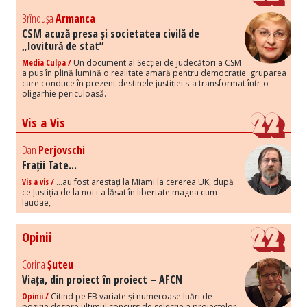
Brîndușa
Armanca
CSM acuză presa și societatea civilă de
„lovitură de stat”
Media Culpa /
Un document al Secției de judecători a CSM
a pus în plină lumină o realitate amară pentru democrație: gruparea
care conduce în prezent destinele justiției s-a transformat într-o
oligarhie periculoasă.
Vis a Vis
Dan
Perjovschi
Frații Tate...
Vis a vis /
...au fost arestați la Miami la cererea UK, după
ce Justiția de la noi i-a lăsat în libertate magna cum
laudae,
Opinii
Corina
Șuteu
Viața, din proiect în proiect – AFCN
Opinii /
Citind pe FB variate și numeroase luări de
poziție despre ultimul concurs de selecție a proiectelor