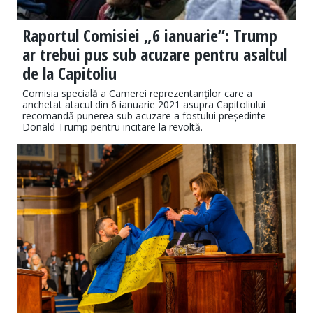
Raportul Comisiei „6 ianuarie”: Trump
ar trebui pus sub acuzare pentru asaltul
de la Capitoliu
Comisia specială a Camerei reprezentanților care a
anchetat atacul din 6 ianuarie 2021 asupra Capitoliului
recomandă punerea sub acuzare a fostului președinte
Donald Trump pentru incitare la revoltă.