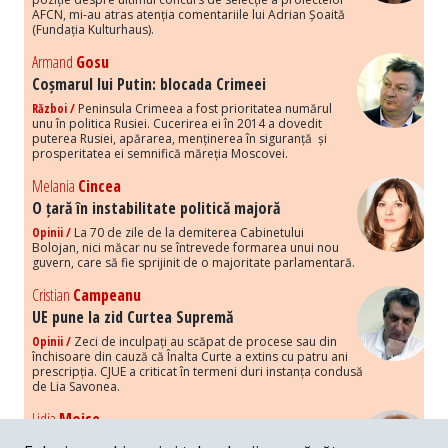
AFCN, mi-au atras atenția comentariile lui Adrian Șoaită
(Fundația Kulturhaus).
Armand
Gosu
Coșmarul lui Putin: blocada Crimeei
Război /
Peninsula Crimeea a fost prioritatea numărul
unu în politica Rusiei. Cucerirea ei în 2014 a dovedit
puterea Rusiei, apărarea, menținerea în siguranță și
prosperitatea ei semnifică măreția Moscovei.
Melania
Cincea
O țară în instabilitate politică majoră
Opinii /
La 70 de zile de la demiterea Cabinetului
Bolojan, nici măcar nu se întrevede formarea unui nou
guvern, care să fie sprijinit de o majoritate parlamentară.
Cristian
Campeanu
UE pune la zid Curtea Supremă
Opinii /
Zeci de inculpați au scăpat de procese sau din
închisoare din cauză că Înalta Curte a extins cu patru ani
prescripția. CJUE a criticat în termeni duri instanța condusă
de Lia Savonea.
Lidia
Moise
Costurile economice ale haosului politic