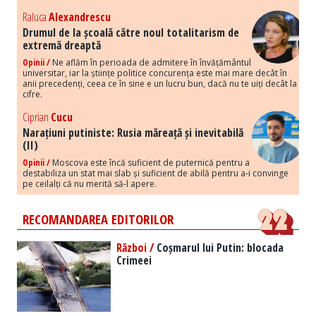
Raluca
Alexandrescu
Drumul de la școală către noul totalitarism de
extremă dreaptă
Opinii /
Ne aflăm în perioada de admitere în învățământul
universitar, iar la științe politice concurența este mai mare decât în
anii precedenți, ceea ce în sine e un lucru bun, dacă nu te uiți decât la
cifre.
Ciprian
Cucu
Narațiuni putiniste: Rusia măreață și inevitabilă
(II)
Opinii /
Moscova este încă suficient de puternică pentru a
destabiliza un stat mai slab și suficient de abilă pentru a-i convinge
pe ceilalți că nu merită să-l apere.
RECOMANDAREA EDITORILOR
Război /
Coșmarul lui Putin: blocada
Crimeei