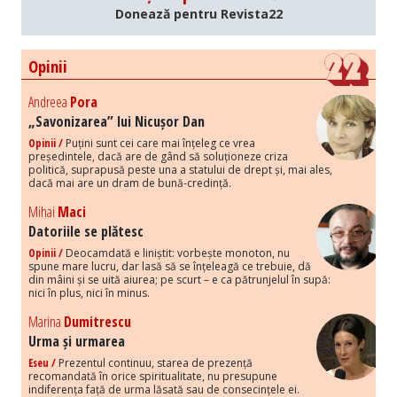
Donează pentru Revista22
Opinii
Andreea
Pora
„Savonizarea” lui Nicușor Dan
Opinii /
Puțini sunt cei care mai înțeleg ce vrea
președintele, dacă are de gând să soluționeze criza
politică, suprapusă peste una a statului de drept și, mai ales,
dacă mai are un dram de bună-credință.
Mihai
Maci
Datoriile se plătesc
Opinii /
Deocamdată e liniștit: vorbește monoton, nu
spune mare lucru, dar lasă să se înțeleagă ce trebuie, dă
din mâini și se uită aiurea; pe scurt – e ca pătrunjelul în supă:
nici în plus, nici în minus.
Marina
Dumitrescu
Urma și urmarea
Eseu /
Prezentul continuu, starea de prezență
recomandată în orice spiritualitate, nu presupune
indiferența față de urma lăsată sau de consecințele ei.