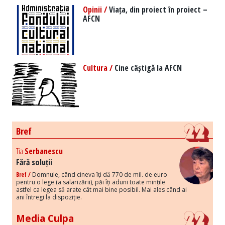
Opinii /
Viața, din proiect în proiect –
AFCN
Cultura /
Cine câștigă la AFCN
Bref
Tia
Serbanescu
Fără soluții
Bref /
Domnule, când cineva îți dă 770 de mil. de euro
pentru o lege (a salarizării), păi îți aduni toate mințile
astfel ca legea să arate cât mai bine posibil. Mai ales când ai
ani întregi la dispoziție.
Media Culpa