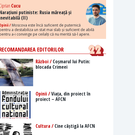
Ciprian
Cucu
Narațiuni putiniste: Rusia măreață și
inevitabilă (II)
Opinii /
Moscova este încă suficient de puternică
pentru a destabiliza un stat mai slab și suficient de abilă
pentru a-i convinge pe ceilalți că nu merită să-l apere.
RECOMANDAREA EDITORILOR
Război /
Coșmarul lui Putin:
blocada Crimeei
Opinii /
Viața, din proiect în
proiect – AFCN
Cultura /
Cine câștigă la AFCN