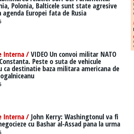
ia, Polonia, Balticele sunt state agresive
a agenda Europei fata de Rusia
5
e Interna /
VIDEO Un convoi militar NATO
 Constanta. Peste o suta de vehicule
u ca destinatie baza militara americana de
Kogalniceanu
5
e Interna /
John Kerry: Washingtonul va fi
negocieze cu Bashar al-Assad pana la urma
5