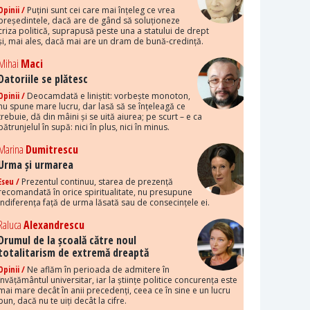
Opinii /
Puțini sunt cei care mai înțeleg ce vrea
președintele, dacă are de gând să soluționeze
criza politică, suprapusă peste una a statului de drept
și, mai ales, dacă mai are un dram de bună-credință.
Mihai
Maci
Datoriile se plătesc
Opinii /
Deocamdată e liniștit: vorbește monoton,
nu spune mare lucru, dar lasă să se înțeleagă ce
trebuie, dă din mâini și se uită aiurea; pe scurt – e ca
pătrunjelul în supă: nici în plus, nici în minus.
Marina
Dumitrescu
Urma și urmarea
Eseu /
Prezentul continuu, starea de prezență
recomandată în orice spiritualitate, nu presupune
indiferența față de urma lăsată sau de consecințele ei.
Raluca
Alexandrescu
Drumul de la școală către noul
totalitarism de extremă dreaptă
Opinii /
Ne aflăm în perioada de admitere în
învățământul universitar, iar la științe politice concurența este
mai mare decât în anii precedenți, ceea ce în sine e un lucru
bun, dacă nu te uiți decât la cifre.