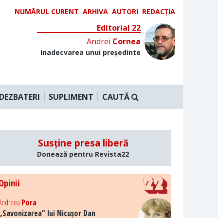
NUMĂRUL CURENT
ARHIVA
AUTORI
REDACȚIA
Editorial 22
Andrei
Cornea
Inadecvarea unui președinte
DEZBATERI
SUPLIMENT
CAUTĂ
Susține presa liberă
Donează pentru Revista22
Opinii
Andreea
Pora
„Savonizarea” lui Nicușor Dan