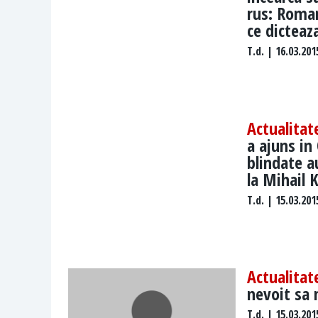
rus: Roman
ce dicteaz
T.d.
| 16.03.201
Actualitat
a ajuns in
blindate a
la Mihail 
T.d.
| 15.03.201
Actualitat
nevoit sa 
T.d.
| 15.03.201