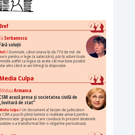
Bref
Tia
Serbanescu
Fără soluții
Bref /
Domnule, când cineva îți dă 770 de mil. de
euro pentru o lege (a salarizării), păi îți aduni toate
mințile astfel ca legea să arate cât mai bine posibil.
Mai ales când ai ani întregi la dispoziție.
Media Culpa
Brîndușa
Armanca
CSM acuză presa și societatea civilă de
„lovitură de stat”
Media Culpa /
Un document al Secției de judecători
a CSM a pus în plină lumină o realitate amară pentru
democrație: gruparea care conduce în prezent destinele
justiției s-a transformat într-o oligarhie periculoasă.