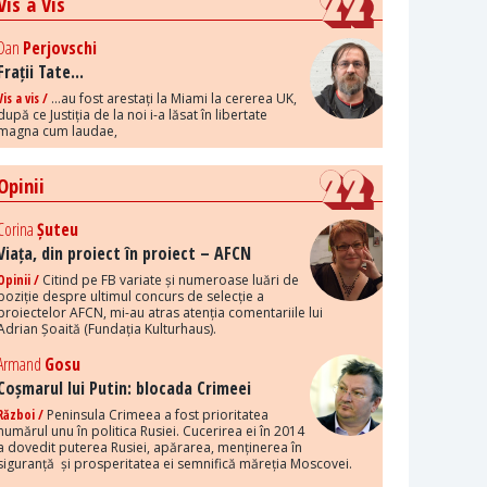
Vis a Vis
Dan
Perjovschi
Frații Tate...
Vis a vis /
...au fost arestați la Miami la cererea UK,
după ce Justiția de la noi i-a lăsat în libertate
magna cum laudae,
Opinii
Corina
Șuteu
Viața, din proiect în proiect – AFCN
Opinii /
Citind pe FB variate și numeroase luări de
poziție despre ultimul concurs de selecție a
proiectelor AFCN, mi-au atras atenția comentariile lui
Adrian Șoaită (Fundația Kulturhaus).
Armand
Gosu
Coșmarul lui Putin: blocada Crimeei
Război /
Peninsula Crimeea a fost prioritatea
numărul unu în politica Rusiei. Cucerirea ei în 2014
a dovedit puterea Rusiei, apărarea, menținerea în
siguranță și prosperitatea ei semnifică măreția Moscovei.