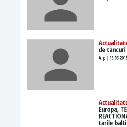
Actualitat
de tancuri
A.g
| 13.03.201
Actualitat
Europa, TE
REACTIONA
tarile balt