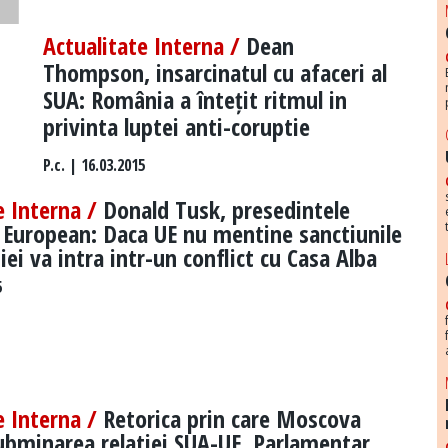
Actualitate Interna /
Dean
Thompson, insarcinatul cu afaceri al
SUA: România a întețit ritmul in
privinta luptei anti-coruptie
P.c.
| 16.03.2015
e Interna /
Donald Tusk, presedintele
i European: Daca UE nu mentine sanctiunile
iei va intra intr-un conflict cu Casa Alba
5
e Interna /
Retorica prin care Moscova
ubminarea relatiei SUA-UE. Parlamentar