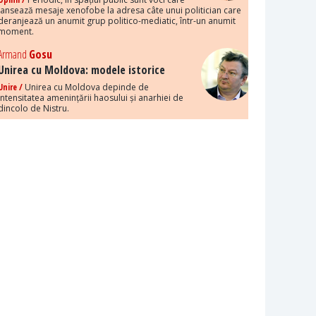
lansează mesaje xenofobe la adresa câte unui politician care
deranjează un anumit grup politico-mediatic, într-un anumit
moment.
Armand
Gosu
Unirea cu Moldova: modele istorice
Unire /
Unirea cu Moldova depinde de
intensitatea amenințării haosului și anarhiei de
dincolo de Nistru.