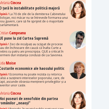
Melania
Cincea
O țară în instabilitate politică majoră
Opinii /
La 70 de zile de la demiterea Cabinetului
Bolojan, nici măcar nu se întrevede formarea unui
nou guvern, care să fie sprijinit de o majoritate
parlamentară.
Cristian
Campeanu
UE pune la zid Curtea Supremă
Opinii /
Zeci de inculpați au scăpat de procese
sau din închisoare din cauză că Înalta Curte a
extins cu patru ani prescripția. CJUE a criticat în
termeni duri instanța condusă de Lia Savonea.
Lidia
Moise
Costurile economice ale haosului politic
Opinii /
Economia nu poate rezista cu retorica
falsă a susținerii intereselor poporului, care, de
fapt, ascunde obsesia menținerii privilegiilor și a
averilor unor caste.
Melania
Cincea
Noi puseuri de xenofobie din partea
românilor „neaoși”
Opinii /
Periodic, în spațiul public sunt voci care