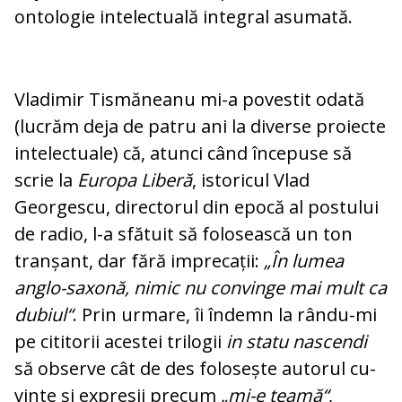
ontologie intelectuală integral asumată.
Vladimir Tismăneanu mi-a povestit odată
(lu­crăm deja de patru ani la diverse pro­iecte
intelectuale) că, atunci când în­ce­pu­se să
scrie la
Europa Liberă
, istoricul Vlad
Georgescu, directorul din epocă al pos­tu­lui
de radio, l-a sfă­tu­it să fo­losească un ton
tran­șant, dar fără imprecații:
„În lu­mea
anglo-saxonă, ni­mic nu convinge mai mult ca
du­biul“
. Prin ur­mare, îi în­demn la rându-mi
pe ci­ti­torii acestei tri­logii
in statu nascendi
să observe cât de des folosește autorul cu­
vin­te și expresii precum
„mi-e
teamă“
,