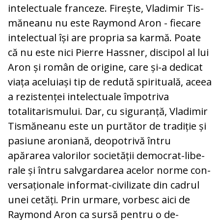
intelectuale franceze. Firește, Vladimir Tis­
măneanu nu este Raymond Aron - fiecare
intelectual își are propria sa karmă. Poate
că nu este nici Pierre Hassner, discipol al lui
Aron și român de origine, care și-a de­dicat
viața aceluiași tip de redută spiri­tu­a­lă, aceea
a rezistenței intelectuale îm­po­tri­va
totalitarismului. Dar, cu siguranță, Vla­dimir
Tismăneanu este un purtător de tra­diție și
pasiune aroniană, deopotrivă întru
apărarea valorilor societății democrat-li­be­
rale și întru salvgardarea acelor norme con­
versaționale informat-civilizate din ca­drul
unei cetăți. Prin urmare, vorbesc aici de
Raymond Aron ca sursă pentru o de­