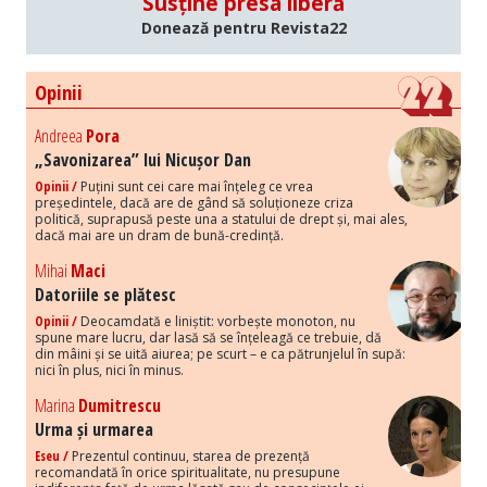
Susține presa liberă
Donează pentru Revista22
Opinii
Andreea
Pora
„Savonizarea” lui Nicușor Dan
Opinii /
Puțini sunt cei care mai înțeleg ce vrea
președintele, dacă are de gând să soluționeze criza
politică, suprapusă peste una a statului de drept și, mai ales,
dacă mai are un dram de bună-credință.
Mihai
Maci
Datoriile se plătesc
Opinii /
Deocamdată e liniștit: vorbește monoton, nu
spune mare lucru, dar lasă să se înțeleagă ce trebuie, dă
din mâini și se uită aiurea; pe scurt – e ca pătrunjelul în supă:
nici în plus, nici în minus.
Marina
Dumitrescu
Urma și urmarea
Eseu /
Prezentul continuu, starea de prezență
recomandată în orice spiritualitate, nu presupune