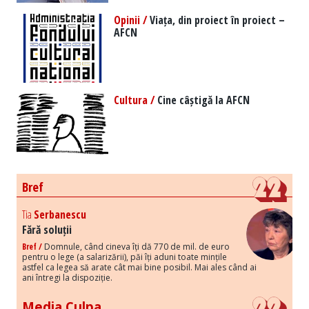
Opinii /
Viața, din proiect în proiect –
AFCN
Cultura /
Cine câștigă la AFCN
Bref
Tia
Serbanescu
Fără soluții
Bref /
Domnule, când cineva îți dă 770 de mil. de euro
pentru o lege (a salarizării), păi îți aduni toate mințile
astfel ca legea să arate cât mai bine posibil. Mai ales când ai
ani întregi la dispoziție.
Media Culpa