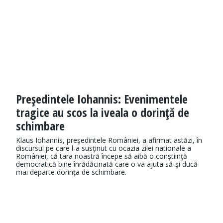
Preşedintele Iohannis: Evenimentele
tragice au scos la iveala o dorinţă de
schimbare
Klaus Iohannis, preşedintele României, a afirmat astăzi, în
discursul pe care l-a susţinut cu ocazia zilei nationale a
României, că tara noastră începe să aibă o conştiinţă
democratică bine înrădăcinată care o va ajuta să-şi ducă
mai departe dorinţa de schimbare.