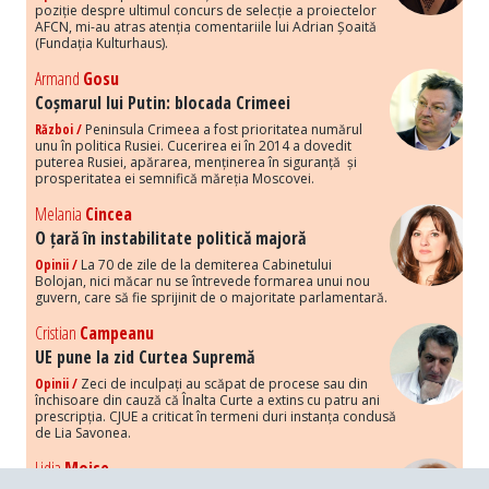
poziție despre ultimul concurs de selecție a proiectelor
AFCN, mi-au atras atenția comentariile lui Adrian Șoaită
(Fundația Kulturhaus).
Armand
Gosu
Coșmarul lui Putin: blocada Crimeei
Război /
Peninsula Crimeea a fost prioritatea numărul
unu în politica Rusiei. Cucerirea ei în 2014 a dovedit
puterea Rusiei, apărarea, menținerea în siguranță și
prosperitatea ei semnifică măreția Moscovei.
Melania
Cincea
O țară în instabilitate politică majoră
Opinii /
La 70 de zile de la demiterea Cabinetului
Bolojan, nici măcar nu se întrevede formarea unui nou
guvern, care să fie sprijinit de o majoritate parlamentară.
Cristian
Campeanu
UE pune la zid Curtea Supremă
Opinii /
Zeci de inculpați au scăpat de procese sau din
închisoare din cauză că Înalta Curte a extins cu patru ani
prescripția. CJUE a criticat în termeni duri instanța condusă
de Lia Savonea.
Lidia
Moise