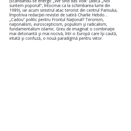
(scandându-se energic „Wir sind das Volk” (adică „Noi
suntem poporul!”, întocmai ca la schimbarea lumii din
1989), iar acum sinistrul atac terorist din centrul Parisului,
împotriva redacţiei revistei de satiră Charlie Hebdo…
„Cadou” politic pentru Frontul Naţional? Terorism,
naţionalism, euroscepticism, populism şi radicalism,
fundamentalism islamic. Greu de imaginat o combinaţie
mai detonantă şi mai nocivă, într-o Europă care îşi caută,
iritată şi confuză, o nouă paradigmă pentru viitor.