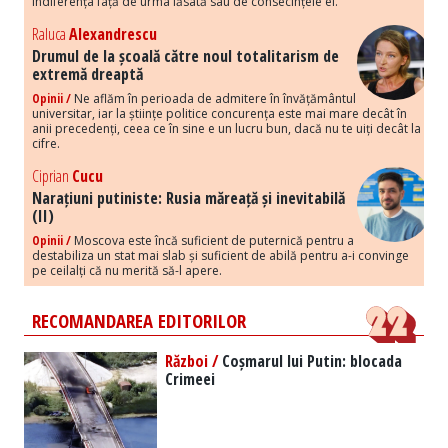
indiferența față de urma lăsată sau de consecințele ei.
Raluca
Alexandrescu
Drumul de la școală către noul totalitarism de
extremă dreaptă
Opinii /
Ne aflăm în perioada de admitere în învățământul
universitar, iar la științe politice concurența este mai mare decât în
anii precedenți, ceea ce în sine e un lucru bun, dacă nu te uiți decât la
cifre.
Ciprian
Cucu
Narațiuni putiniste: Rusia măreață și inevitabilă
(II)
Opinii /
Moscova este încă suficient de puternică pentru a
destabiliza un stat mai slab și suficient de abilă pentru a-i convinge
pe ceilalți că nu merită să-l apere.
RECOMANDAREA EDITORILOR
Război /
Coșmarul lui Putin: blocada
Crimeei