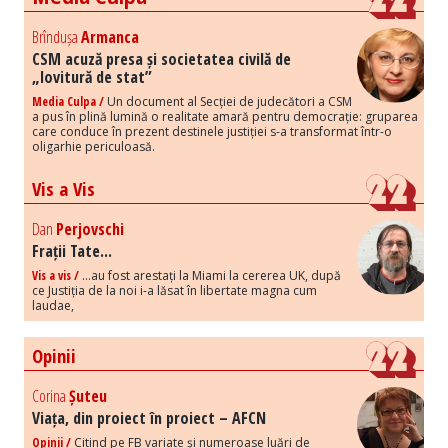
Brîndușa
Armanca
CSM acuză presa și societatea civilă de
„lovitură de stat”
Media Culpa /
Un document al Secției de judecători a CSM
a pus în plină lumină o realitate amară pentru democrație: gruparea
care conduce în prezent destinele justiției s-a transformat într-o
oligarhie periculoasă.
Vis a Vis
Dan
Perjovschi
Frații Tate...
Vis a vis /
...au fost arestați la Miami la cererea UK, după
ce Justiția de la noi i-a lăsat în libertate magna cum
laudae,
Opinii
Corina
Șuteu
Viața, din proiect în proiect – AFCN
Opinii /
Citind pe FB variate și numeroase luări de