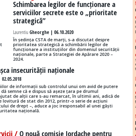
Schimbarea legilor de funcționare a
serviciilor secrete este o „prioritate
strategică”
Laurentiu
Gheorghe | 06.10.2020
În ședința CSTA de marți, s-a discutat despre
at
prioritatea strategică a schimbării legilor de
funcționare a instituțiilor din domeniul securității
naționale, parte a Strategiei de Apărare 2020 –
2024.
șca insecurității naționale
 02.05.2018
iilor de informații sub controlul unui om avid de putere
e dă semne că e dispus să așeze țara pe drumul
ajutat de alții care s-au remarcat, în ultimii ani, adică de
e lovitură de stat din 2012, printr-o serie de acțiuni
ului de drept –, aduce a joc iresponsabil al unei găști
curitatea națională.
rvicii /
O nouă comisie Iordache pentru