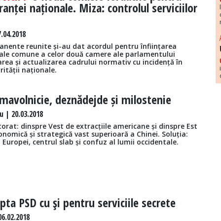
ranței naționale. Miza: controlul serviciilor
.04.2018
anente reunite și-au dat acordul pentru înființarea
iale comune a celor două camere ale parlamentului
rea și actualizarea cadrului normativ cu incidență în
ității naționale.
mavolnicie, deznădejde și milostenie
 | 20.03.2018
orat: dinspre Vest de extracțiile americane și dinspre Est
nomică și strategică vast superioară a Chinei. Soluția:
 Europei, centrul slab și confuz al lumii occidentale.
pta PSD cu şi pentru serviciile secrete
06.02.2018