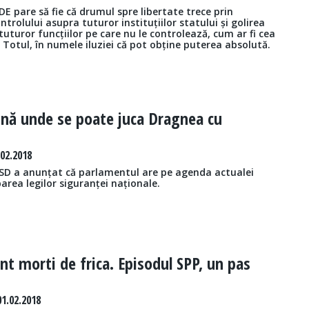
E pare să fie că drumul spre libertate trece prin
trolului asupra tuturor instituțiilor statului și golirea
tuturor funcțiilor pe care nu le controlează, cum ar fi cea
 Totul, în numele iluziei că pot obține puterea absolută.
nă unde se poate juca Dragnea cu
.02.2018
PSD a anunțat că parlamentul are pe agenda actualei
area legilor siguranței naționale.
nt morti de frica. Episodul SPP, un pas
1.02.2018