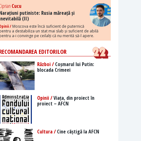
Ciprian
Cucu
Narațiuni putiniste: Rusia măreață și
inevitabilă (II)
Opinii /
Moscova este încă suficient de puternică
pentru a destabiliza un stat mai slab și suficient de abilă
pentru a-i convinge pe ceilalți că nu merită să-l apere.
RECOMANDAREA EDITORILOR
Război /
Coșmarul lui Putin:
blocada Crimeei
Opinii /
Viața, din proiect în
proiect – AFCN
Cultura /
Cine câștigă la AFCN