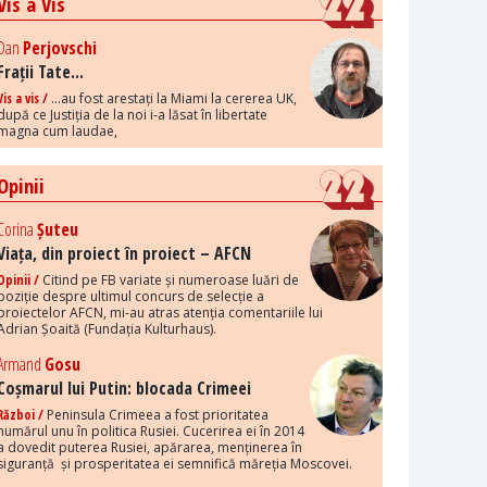
Vis a Vis
Dan
Perjovschi
Frații Tate...
Vis a vis /
...au fost arestați la Miami la cererea UK,
după ce Justiția de la noi i-a lăsat în libertate
magna cum laudae,
Opinii
Corina
Șuteu
Viața, din proiect în proiect – AFCN
Opinii /
Citind pe FB variate și numeroase luări de
poziție despre ultimul concurs de selecție a
proiectelor AFCN, mi-au atras atenția comentariile lui
Adrian Șoaită (Fundația Kulturhaus).
Armand
Gosu
Coșmarul lui Putin: blocada Crimeei
Război /
Peninsula Crimeea a fost prioritatea
numărul unu în politica Rusiei. Cucerirea ei în 2014
a dovedit puterea Rusiei, apărarea, menținerea în
siguranță și prosperitatea ei semnifică măreția Moscovei.