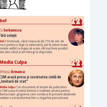
Bref
Tia
Serbanescu
Fără soluții
Bref /
Domnule, când cineva îți dă 770 de mil. de
euro pentru o lege (a salarizării), păi îți aduni toate
mințile astfel ca legea să arate cât mai bine posibil.
Mai ales când ai ani întregi la dispoziție.
Media Culpa
Brîndușa
Armanca
CSM acuză presa și societatea civilă de
„lovitură de stat”
Media Culpa /
Un document al Secției de judecători
a CSM a pus în plină lumină o realitate amară pentru
democrație: gruparea care conduce în prezent destinele
justiției s-a transformat într-o oligarhie periculoasă.