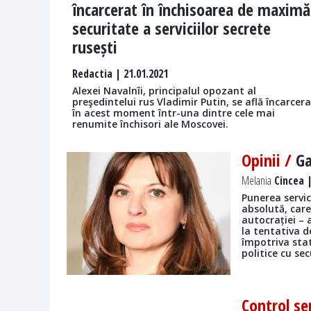
încarcerat în închisoarea de maximă
securitate a serviciilor secrete
rusești
Redactia
| 21.01.2021
Alexei Navalnîi, principalul opozant al
preşedintelui rus Vladimir Putin, se află încarcer
în acest moment într-una dintre cele mai
renumite închisori ale Moscovei.
Opinii /
Ga
Melania
Cincea |
Punerea servic
absolută, car
autocrației – 
la tentativa d
împotriva stat
politice cu se
Control se