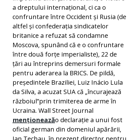
a dreptului internațional, ci ca o
confruntare între Occident și Rusia (de
altfel și confederația sindicatelor
britanice a refuzat să condamne
Moscova, spunând că e o confruntare
între două forțe imperialiste), 22 de
țări au întreprins demersuri formale
pentru aderarea la BRICS. De pildă,
președintele Braziliei, Luiz Inácio Lula
da Silva, a acuzat SUA că „încurajează
războiul”
prin trimiterea de arme în
Ucraina. Wall Street Journal
menționează
o declarație a unui fost
oficial german din domeniul apărării,
Jan Techau, în prezent director pentru