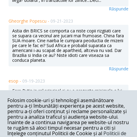
ilega- dolarul , in tranzactiile lor zilnice...Deci...
Răspunde
Gheorghe Popescu -
09-21-2023
Astia din BRICS se comporta ca niste copii rizgiiati care
se supara ca vecinul are jucarii mai frumoase. China fara
SUA moare. Cine nairba le cumpara peoductia de mizerii
pe care le fac ei? Sud Africa e probabil suparata ca
americanii i-au scapat de apartheid, altceva nu vad. Dar
Brazilia si India ce au? Niste idioti care viseaza sa
conduca planeta.
Răspunde
esop -
09-19-2023
Fara Putin in rol principal si cu o prezenta minimala a lui
XI BRICS nu ne-a arat nimic nou .Un Putin ce ne pare a fi
Folosim cookie-uri și tehnologii asemănătoare
ramas captiv la Moscova , pina si Kim a plecat sa colinde
pentru a-ți îmbunătăți experiența pe acest website,
Rusia cu Soigu si un XI ce nu a fost prezent la G20 ne
arata limitele si situatia duficila in caare se afla Rusia si
pentru a-ți oferi conținut și reclame personalizate și
China .Cei care si-au organizat armatele acceptind
pentru a analiza traficul și audiența website-ului.
armamentul rusilor, ala de eludeaza toate legile fizicii si
Înainte de a continua navigarea pe website-ul nostru
care nu poate fi lovit de nimeni ,au constatat deodata
te rugăm să aloci timpul necesar pentru a citi și
irealul spuselor lui Putin ce ne este evident cit de mult a
înțelege conținutul Politicii de Cookie și al
Politicii de
fost mintit chiar de savantii lui .Pina si Erdogan a fost