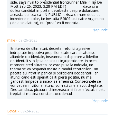
side, says rival to presidential frontrunner Milei (Filip De
Mott Sep 26, 2023, 3:28 PM EDT)___----____ daca si al
doilea candidat important vorbeste despre dolarizare,
aceasta denota ca -IN PUBLIC- exista o mare doza de
incredere in dolar, iar invitatia BRICS-ului catre Argentina
( de a se alatura), nu "prea" va fi onorata...
Răspunde
mike -
09-26-2023
Emiterea de ultimaturi, decrete, retorici agresive
indreptate impotriva propriilor state care alcatuiesc
aliantele occidentale, inseamna o disperare a liderilor
occidentali si o lipsa de solutii ingrijoratoare. In acest
moment credibilitatea lor este pusa la indoiala, iar
teama se va raspandi masiv in randul cetatenilor. Din
pacate au intrat in panica si politicienii occidentali, iar
atunci cand esti speriat ca iti pierzi pozitia, nu mai
gandesti limpede si incepi sa ameninti. Consecintele se
vor vedea in viitor si atunci vom sti cine a avut dreptate.
Deocamdata, picatura chinezeasca isi face efectul, incet,
treptat si macina constant occidentul.
Răspunde
LevSt. -
09-24-2023