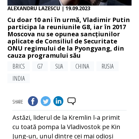
ALEXANDRU LAZESCU
| 19.09.2023
Cu doar 10 ani în urmă, Vladimir Putin
participa la reuniunile G8, iar în 2017
Moscova nu se opunea sancțiunilor
aplicate de Consiliul de Securitate
ONU regimului de la Pyongyang, din
cauza programului său
BRICS
G7
SUA
CHINA
RUSIA
INDIA
SHARE
Astăzi, liderul de la Kremlin l-a primit
cu toată pompa la Vladivostok pe Kin
Jung-un, unul dintre cei mai odioși