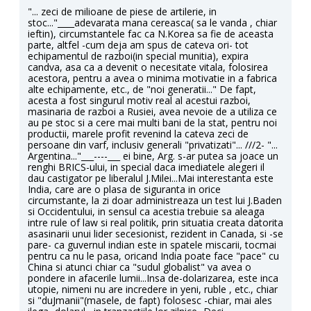
"... zeci de milioane de piese de artilerie, in
stoc..."____adevarata mana cereasca( sa le vanda , chiar
ieftin), circumstantele fac ca N.Korea sa fie de aceasta
parte, altfel -cum deja am spus de cateva ori- tot
echipamentul de razboi(in special munitia), expira
candva, asa ca a devenit o necesitate vitala, folosirea
acestora, pentru a avea o minima motivatie in a fabrica
alte echipamente, etc., de "noi generatii..." De fapt,
acesta a fost singurul motiv real al acestui razboi,
masinaria de razboi a Rusiei, avea nevoie de a utiliza ce
au pe stoc si a cere mai multi bani de la stat, pentru noi
productii, marele profit revenind la cateva zeci de
persoane din varf, inclusiv generali "privatizati"... ///2- "...
Argentina..."___----___ ei bine, Arg. s-ar putea sa joace un
renghi BRICS-ului, in special daca imediatele alegeri il
dau castigator pe liberalul J.Milei...Mai interestanta este
India, care are o plasa de siguranta in orice
circumstante, la zi doar administreaza un test lui J.Baden
si Occidentului, in sensul ca acestia trebuie sa aleaga
intre rule of law si real politik, prin situatia creata datorita
asasinarii unui lider secesionist, rezident in Canada, si -se
pare- ca guvernul indian este in spatele miscarii, tocmai
pentru ca nu le pasa, oricand India poate face "pace" cu
China si atunci chiar ca "sudul globalist" va avea o
pondere in afacerile lumii...Insa de-dolarizarea, este inca
utopie, nimeni nu are incredere in yeni, ruble , etc., chiar
si "duJmanii"(masele, de fapt) folosesc -chiar, mai ales