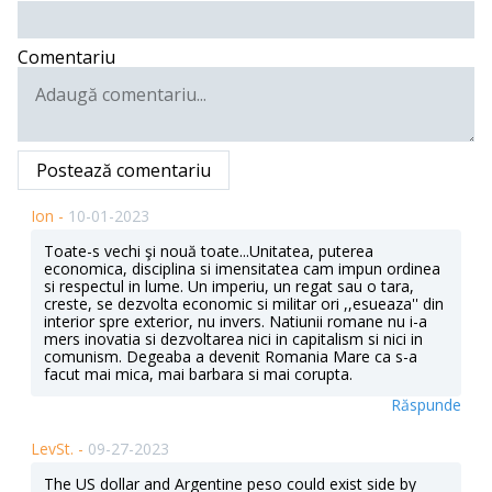
Comentariu
Postează comentariu
Ion -
10-01-2023
Toate-s vechi şi nouă toate...Unitatea, puterea
economica, disciplina si imensitatea cam impun ordinea
si respectul in lume. Un imperiu, un regat sau o tara,
creste, se dezvolta economic si militar ori ,,esueaza'' din
interior spre exterior, nu invers. Natiunii romane nu i-a
mers inovatia si dezvoltarea nici in capitalism si nici in
comunism. Degeaba a devenit Romania Mare ca s-a
facut mai mica, mai barbara si mai corupta.
Răspunde
LevSt. -
09-27-2023
The US dollar and Argentine peso could exist side by