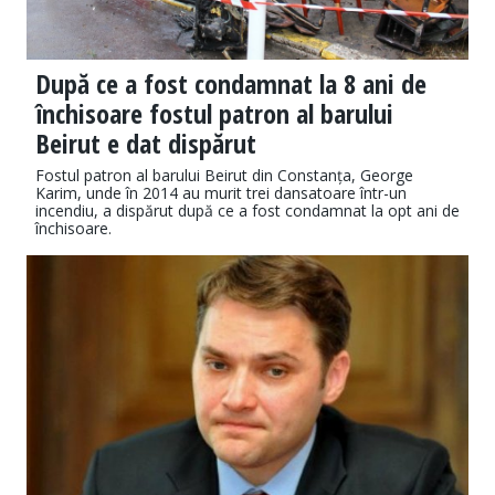
După ce a fost condamnat la 8 ani de
închisoare fostul patron al barului
Beirut e dat dispărut
Fostul patron al barului Beirut din Constanța, George
Karim, unde în 2014 au murit trei dansatoare într-un
incendiu, a dispărut după ce a fost condamnat la opt ani de
închisoare.