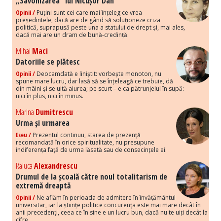
„Savonizarea” lui Nicușor Dan
Opinii /
Puțini sunt cei care mai înțeleg ce vrea
președintele, dacă are de gând să soluționeze criza
politică, suprapusă peste una a statului de drept și, mai ales,
dacă mai are un dram de bună-credință.
Mihai
Maci
Datoriile se plătesc
Opinii /
Deocamdată e liniștit: vorbește monoton, nu
spune mare lucru, dar lasă să se înțeleagă ce trebuie, dă
din mâini și se uită aiurea; pe scurt – e ca pătrunjelul în supă:
nici în plus, nici în minus.
Marina
Dumitrescu
Urma și urmarea
Eseu /
Prezentul continuu, starea de prezență
recomandată în orice spiritualitate, nu presupune
indiferența față de urma lăsată sau de consecințele ei.
Raluca
Alexandrescu
Drumul de la școală către noul totalitarism de
extremă dreaptă
Opinii /
Ne aflăm în perioada de admitere în învățământul
universitar, iar la științe politice concurența este mai mare decât în
anii precedenți, ceea ce în sine e un lucru bun, dacă nu te uiți decât la
cifre.