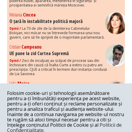
puterea Rusiei, apărarea, menținerea în siguranță și
prosperitatea ei semnifică măreția Moscovei.
Melania
Cincea
O țară în instabilitate politică majoră
Opinii /
La 70 de zile de la demiterea Cabinetului
Bolojan, nici măcar nu se întrevede formarea unui nou
guvern, care să fie sprijinit de o majoritate parlamentară.
Cristian
Campeanu
UE pune la zid Curtea Supremă
Opinii /
Zeci de inculpați au scăpat de procese sau din
închisoare din cauză că Înalta Curte a extins cu patru ani
prescripția. CJUE a criticat în termeni duri instanța condusă
de Lia Savonea.
Lidia
Moise
Costurile economice ale haosului politic
Folosim cookie-uri și tehnologii asemănătoare
Opinii /
Economia nu poate rezista cu retorica falsă a
pentru a-ți îmbunătăți experiența pe acest website,
susținerii intereselor poporului, care, de fapt, ascunde
pentru a-ți oferi conținut și reclame personalizate și
obsesia menținerii privilegiilor și a averilor unor caste.
pentru a analiza traficul și audiența website-ului.
Înainte de a continua navigarea pe website-ul nostru
Melania
Cincea
te rugăm să aloci timpul necesar pentru a citi și
Noi puseuri de xenofobie din partea românilor
înțelege conținutul Politicii de Cookie și al
Politicii de
„neaoși”
Confidențialitate
.