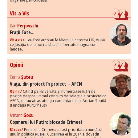
oligarhie periculoasă.
Vis a Vis
Dan
Perjovschi
Frații Tate...
Vis a vis /
...au fost arestați la Miami la cererea UK, după
ce Justiția de la noi i-a lăsat în libertate magna cum
laudae,
Opinii
Corina
Șuteu
Viața, din proiect în proiect – AFCN
Opinii /
Citind pe FB variate și numeroase luări de
poziție despre ultimul concurs de selecție a proiectelor
AFCN, mi-au atras atenția comentariile lui Adrian Șoaită
(Fundația Kulturhaus).
Armand
Gosu
Coșmarul lui Putin: blocada Crimeei
Război /
Peninsula Crimeea a fost prioritatea numărul
unu în politica Rusiei. Cucerirea ei în 2014 a dovedit