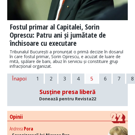
Fostul primar al Capitalei, Sorin
Oprescu: Patru ani și jumătate de
închisoare cu executare
Tribunalul București a pronunțat o primă decizie în dosarul
în care fostul primar, Sorin Oprescu, e acuzat de luare de
mită, spălare de bani, abuz în serviciu și constituire grup
infracțional organizat.
Înapoi
1
2
3
4
5
6
7
8
Susține presa liberă
Donează pentru Revista22
Opinii
Andreea
Pora