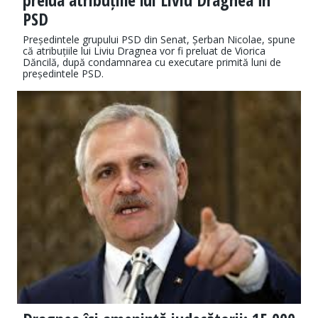
PSD
Președintele grupului PSD din Senat, Șerban Nicolae, spune
că atribuțiile lui Liviu Dragnea vor fi preluat de Viorica
Dăncilă, după condamnarea cu executare primită luni de
președintele PSD.