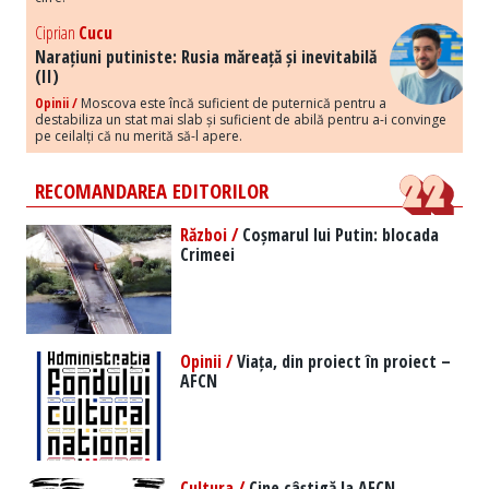
Ciprian
Cucu
Narațiuni putiniste: Rusia măreață și inevitabilă
(II)
Opinii /
Moscova este încă suficient de puternică pentru a
destabiliza un stat mai slab și suficient de abilă pentru a-i convinge
pe ceilalți că nu merită să-l apere.
RECOMANDAREA EDITORILOR
Război /
Coșmarul lui Putin: blocada
Crimeei
Opinii /
Viața, din proiect în proiect –
AFCN
Cultura /
Cine câștigă la AFCN