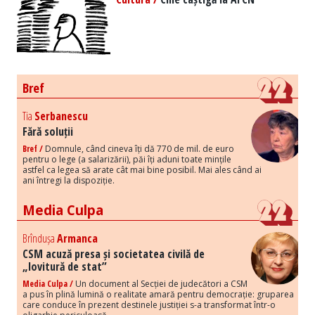
Bref
Tia
Serbanescu
Fără soluții
Bref /
Domnule, când cineva îți dă 770 de mil. de euro
pentru o lege (a salarizării), păi îți aduni toate mințile
astfel ca legea să arate cât mai bine posibil. Mai ales când ai
ani întregi la dispoziție.
Media Culpa
Brîndușa
Armanca
CSM acuză presa și societatea civilă de
„lovitură de stat”
Media Culpa /
Un document al Secției de judecători a CSM
a pus în plină lumină o realitate amară pentru democrație: gruparea
care conduce în prezent destinele justiției s-a transformat într-o