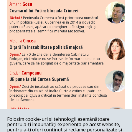
Armand
Gosu
Coșmarul lui Putin: blocada Crimeei
Război /
Peninsula Crimeea a fost prioritatea numărul
unu în politica Rusiei. Cucerirea ei în 2014 a dovedit
puterea Rusiei, apărarea, menținerea în siguranță și
prosperitatea ei semnifică măreția Moscovei.
Melania
Cincea
O țară în instabilitate politică majoră
Opinii /
La 70 de zile de la demiterea Cabinetului
Bolojan, nici măcar nu se întrevede formarea unui nou
guvern, care să fie sprijinit de o majoritate parlamentară.
Cristian
Campeanu
UE pune la zid Curtea Supremă
Opinii /
Zeci de inculpați au scăpat de procese sau din
închisoare din cauză că Înalta Curte a extins cu patru ani
prescripția. CJUE a criticat în termeni duri instanța condusă
de Lia Savonea.
Lidia
Moise
Costurile economice ale haosului politic
Folosim cookie-uri și tehnologii asemănătoare
Opinii /
Economia nu poate rezista cu retorica falsă a
pentru a-ți îmbunătăți experiența pe acest website,
susținerii intereselor poporului, care, de fapt, ascunde
pentru a-ți oferi conținut și reclame personalizate și
obsesia menținerii privilegiilor și a averilor unor caste.