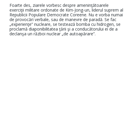
Foarte des, ziarele vorbesc despre ameninţătoarele
exerciţii militare ordonate de Kim-Jong-un, liderul suprem al
Republicii Populare Democrate Coreene. Nu e vorba numai
de provocări verbale, sau de manevre de paradă. Se fac
„experienţe” nucleare, se testează bomba cu hidrogen, se
proclamă diaponibilitatea ţării şi a conducătorului ei de a
declanşa un război nuclear „de autoapărare”.