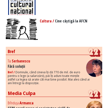
Cultura /
Cine câștigă la AFCN
Bref
Tia
Serbanescu
Fără soluții
Bref /
Domnule, când cineva îți dă 770 de mil. de euro
pentru o lege (a salarizării), păi îți aduni toate mințile
astfel ca legea să arate cât mai bine posibil. Mai ales când ai
ani întregi la dispoziție.
Media Culpa
Brîndușa
Armanca