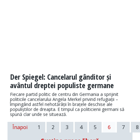
Der Spiegel: Cancelarul gânditor și
avântul dreptei populiste germane
Fiecare partid politic de centru din Germania a sprijinit
politicile cancelarului Angela Merkel privind refugiații –
împingând astfel nehotărâții în brațele deschise ale
populiștilor de dreapta. E timpul ca politicienii germani să
spună clar unde se situează.
Înapoi
1
2
3
4
5
6
7
8