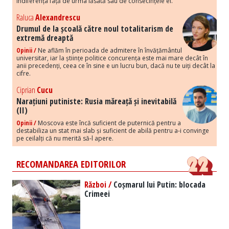
indiferența față de urma lăsată sau de consecințele ei.
Raluca
Alexandrescu
Drumul de la școală către noul totalitarism de
extremă dreaptă
Opinii /
Ne aflăm în perioada de admitere în învățământul
universitar, iar la științe politice concurența este mai mare decât în
anii precedenți, ceea ce în sine e un lucru bun, dacă nu te uiți decât la
cifre.
Ciprian
Cucu
Narațiuni putiniste: Rusia măreață și inevitabilă
(II)
Opinii /
Moscova este încă suficient de puternică pentru a
destabiliza un stat mai slab și suficient de abilă pentru a-i convinge
pe ceilalți că nu merită să-l apere.
RECOMANDAREA EDITORILOR
Război /
Coșmarul lui Putin: blocada
Crimeei