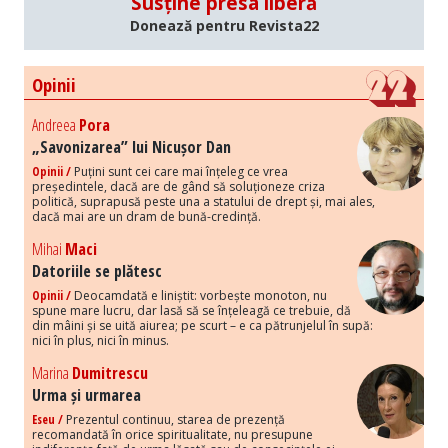
Susține presa liberă
Donează pentru Revista22
Opinii
Andreea
Pora
„Savonizarea” lui Nicușor Dan
Opinii /
Puțini sunt cei care mai înțeleg ce vrea
președintele, dacă are de gând să soluționeze criza
politică, suprapusă peste una a statului de drept și, mai ales,
dacă mai are un dram de bună-credință.
Mihai
Maci
Datoriile se plătesc
Opinii /
Deocamdată e liniștit: vorbește monoton, nu
spune mare lucru, dar lasă să se înțeleagă ce trebuie, dă
din mâini și se uită aiurea; pe scurt – e ca pătrunjelul în supă:
nici în plus, nici în minus.
Marina
Dumitrescu
Urma și urmarea
Eseu /
Prezentul continuu, starea de prezență
recomandată în orice spiritualitate, nu presupune