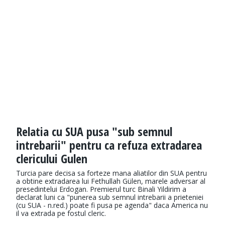
Relatia cu SUA pusa "sub semnul
intrebarii" pentru ca refuza extradarea
clericului Gulen
Turcia pare decisa sa forteze mana aliatilor din SUA pentru
a obtine extradarea lui Fethullah Gülen, marele adversar al
presedintelui Erdogan. Premierul turc Binali Yildirim a
declarat luni ca "punerea sub semnul intrebarii a prieteniei
(cu SUA - n.red.) poate fi pusa pe agenda" daca America nu
il va extrada pe fostul cleric.