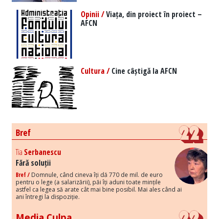
Opinii /
Viața, din proiect în proiect –
AFCN
Cultura /
Cine câștigă la AFCN
Bref
Tia
Serbanescu
Fără soluții
Bref /
Domnule, când cineva îți dă 770 de mil. de euro
pentru o lege (a salarizării), păi îți aduni toate mințile
astfel ca legea să arate cât mai bine posibil. Mai ales când ai
ani întregi la dispoziție.
Media Culpa