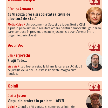
Brîndușa
Armanca
CSM acuză presa și societatea civilă de
„lovitură de stat”
Media Culpa /
Un document al Secției de judecători a CSM
a pus în plină lumină o realitate amară pentru democrație: gruparea
care conduce în prezent destinele justiției s-a transformat într-o
oligarhie periculoasă.
Vis a Vis
Dan
Perjovschi
Frații Tate...
Vis a vis /
...au fost arestați la Miami la cererea UK, după
ce Justiția de la noi i-a lăsat în libertate magna cum
laudae,
Opinii
Corina
Șuteu
Viața, din proiect în proiect – AFCN
Opinii /
Citind pe FB variate și numeroase luări de