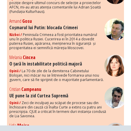
poziție despre ultimul concurs de selecție a proiectelor
AFCN, mi-au atras atenția comentariile lui Adrian Șoaită
(Fundația Kulturhaus).
Armand
Gosu
Coșmarul lui Putin: blocada Crimeei
Război /
Peninsula Crimeea a fost prioritatea numărul
unu în politica Rusiei. Cucerirea ei în 2014 a dovedit
puterea Rusiei, apărarea, menținerea în siguranță și
prosperitatea ei semnifică măreția Moscovei.
Melania
Cincea
O țară în instabilitate politică majoră
Opinii /
La 70 de zile de la demiterea Cabinetului
Bolojan, nici măcar nu se întrevede formarea unui nou
guvern, care să fie sprijinit de o majoritate parlamentară.
Cristian
Campeanu
UE pune la zid Curtea Supremă
Opinii /
Zeci de inculpați au scăpat de procese sau din
închisoare din cauză că Înalta Curte a extins cu patru ani
prescripția. CJUE a criticat în termeni duri instanța condusă
de Lia Savonea.
Lidia
Moise