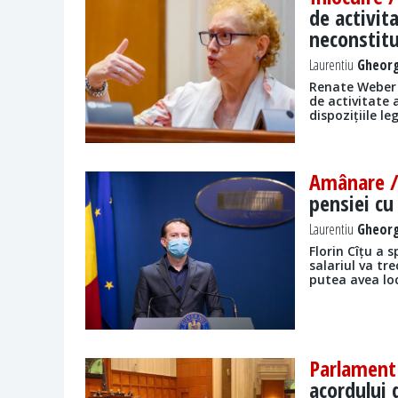
de activit
neconstitu
Laurentiu
Gheorg
Renate Weber 
de activitate 
dispozițiile le
Amânare 
pensiei cu 
Laurentiu
Gheorg
Florin Cîțu a 
salariul va tr
putea avea lo
Parlament
acordului 