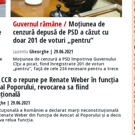
Guvernul rămâne /
Moțiunea de
e
cenzură depusă de PSD a căzut cu
doar 201 de voturi „pentru”
Laurentiu
Gheorghe | 29.06.2021
le
Moţiunea de cenzură a PSD împotriva Guvernului
Cîţu a picat, fiind înregistrate 201 de voturi
„pentru”, faţă de cele 234 necesare pentru a trece.
/
CCR o repune pe Renate Weber în funcția
al Poporului, revocarea sa fiind
țională
he | 29.06.2021
tuţională a României a declarat marţi neconstituțională
Renate Weber din funcţia de Avocat al Poporului și a decis
 va relua funcția.