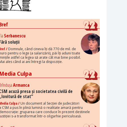
Bref
Tia
Serbanescu
Fără soluții
Bref /
Domnule, când cineva îți dă 770 de mil. de
euro pentru o lege (a salarizării), păi îți aduni toate
mințile astfel ca legea să arate cât mai bine posibil.
Mai ales când ai ani întregi la dispoziție.
Media Culpa
Brîndușa
Armanca
CSM acuză presa și societatea civilă de
„lovitură de stat”
Media Culpa /
Un document al Secției de judecători
a CSM a pus în plină lumină o realitate amară pentru
democrație: gruparea care conduce în prezent destinele
justiției s-a transformat într-o oligarhie periculoasă.