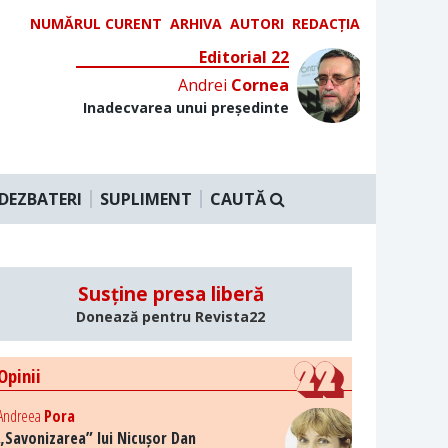
NUMĂRUL CURENT
ARHIVA
AUTORI
REDACȚIA
Editorial 22
Andrei
Cornea
Inadecvarea unui președinte
DEZBATERI
SUPLIMENT
CAUTĂ
Susține presa liberă
Donează pentru Revista22
Opinii
Andreea
Pora
„Savonizarea” lui Nicușor Dan