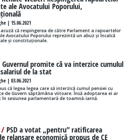
ate ale Avocatului Poporului,
țională
he | 15.06.2021
acuză că respingerea de către Parlament a rapoartelor
ale Avocatului Poporului reprezintă un abuz și încalcă
gale și constituționale.
/
Guvernul promite că va interzice cumulul
salariul de la stat
he | 03.06.2021
spus că legea legea care să interzică cumul pensiei cu
ece de Guvern săptămâna viitoare. Însă adoptarea ei ar
c în sesiunea parlamentară de toamnă-iarnă.
 /
PSD a votat „pentru” ratificarea
de relansare economică propus de CE