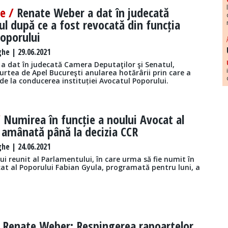
ie /
Renate Weber a dat în judecată
l după ce a fost revocată din funcția
oporului
he | 29.06.2021
a dat în judecată Camera Deputaţilor şi Senatul,
Curtea de Apel Bucureşti anularea hotărârii prin care a
de la conducerea instituției Avocatul Poporului.
/
Numirea în funcție a noului Avocat al
 amânată până la decizia CCR
he | 24.06.2021
ui reunit al Parlamentului, în care urma să fie numit în
cat al Poporului Fabian Gyula, programată pentru luni, a
/
Renate Weber: Respingerea rapoartelor