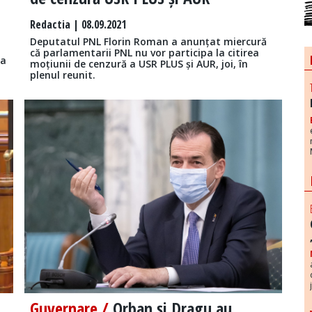
Redactia
| 08.09.2021
Deputatul PNL Florin Roman a anunțat miercură
că parlamentarii PNL nu vor participa la citirea
ea
moțiunii de cenzură a USR PLUS și AUR, joi, în
plenul reunit.
Guvernare /
Orban și Dragu au