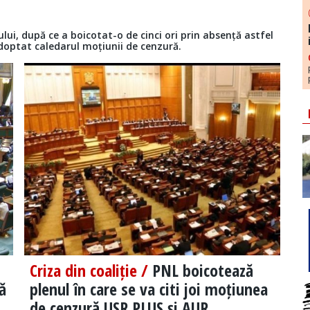
lui, după ce a boicotat-o de cinci ori prin absență astfel
adoptat caledarul moțiunii de cenzură.
Criza din coaliție /
PNL boicotează
ă
plenul în care se va citi joi moțiunea
de cenzură USR PLUS și AUR