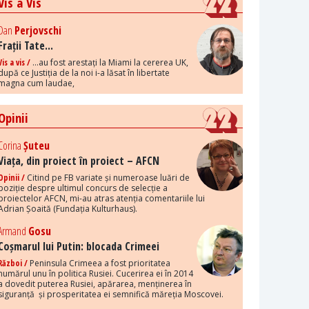
Vis a Vis
Dan
Perjovschi
Frații Tate...
Vis a vis /
...au fost arestați la Miami la cererea UK,
după ce Justiția de la noi i-a lăsat în libertate
magna cum laudae,
Opinii
Corina
Șuteu
Viața, din proiect în proiect – AFCN
Opinii /
Citind pe FB variate și numeroase luări de
poziție despre ultimul concurs de selecție a
proiectelor AFCN, mi-au atras atenția comentariile lui
Adrian Șoaită (Fundația Kulturhaus).
Armand
Gosu
Coșmarul lui Putin: blocada Crimeei
Război /
Peninsula Crimeea a fost prioritatea
numărul unu în politica Rusiei. Cucerirea ei în 2014
a dovedit puterea Rusiei, apărarea, menținerea în
siguranță și prosperitatea ei semnifică măreția Moscovei.