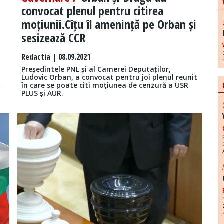
convocat plenul pentru citirea
moțiunii.Cîțu îl amenință pe Orban și
sesizează CCR
Redactia
| 08.09.2021
,
Președintele PNL și al Camerei Deputaților,
–
Ludovic Orban, a convocat pentru joi plenul reunit
t
în care se poate citi moțiunea de cenzură a USR
PLUS și AUR.