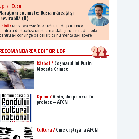
Ciprian
Cucu
Narațiuni putiniste: Rusia măreață și
inevitabilă (II)
Opinii /
Moscova este încă suficient de puternică
pentru a destabiliza un stat mai slab și suficient de abilă
pentru a-i convinge pe ceilalți că nu merită să-l apere.
RECOMANDAREA EDITORILOR
Război /
Coșmarul lui Putin:
blocada Crimeei
Opinii /
Viața, din proiect în
proiect – AFCN
Cultura /
Cine câștigă la AFCN