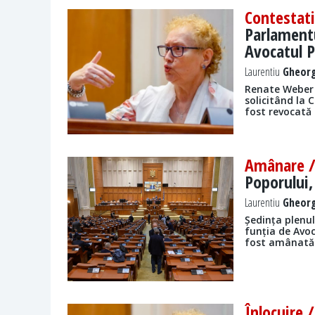
Contestat
Parlamentu
Avocatul P
Laurentiu
Gheorg
Renate Weber 
solicitând la 
fost revocată 
Amânare 
Poporului,
Laurentiu
Gheorg
Ședința plenul
funția de Avo
fost amânată
Înlocuire 