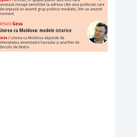
lansează mesaje xenofobe la adresa câte unui politician care
deranjează un anumit grup politico-mediatic, într-un anumit
moment.
Armand
Gosu
Unirea cu Moldova: modele istorice
Unire /
Unirea cu Moldova depinde de
intensitatea amenințării haosului și anarhiei de
dincolo de Nistru.