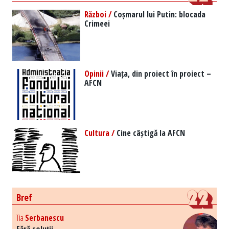
Război /
Coșmarul lui Putin: blocada
Crimeei
Opinii /
Viața, din proiect în proiect –
AFCN
Cultura /
Cine câștigă la AFCN
Bref
Tia
Serbanescu