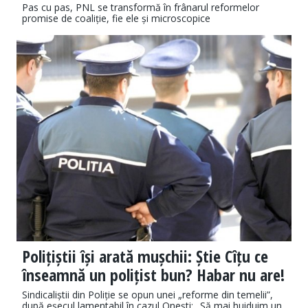
Pas cu pas, PNL se transformă în frânarul reformelor
promise de coaliție, fie ele și microscopice
Polițiștii își arată mușchii: Știe Cîțu ce
înseamnă un polițist bun? Habar nu are!
Sindicaliștii din Poliție se opun unei „reforme din temelii”,
după eșecul lamentabil în cazul Onești: „Să mai huiduim un