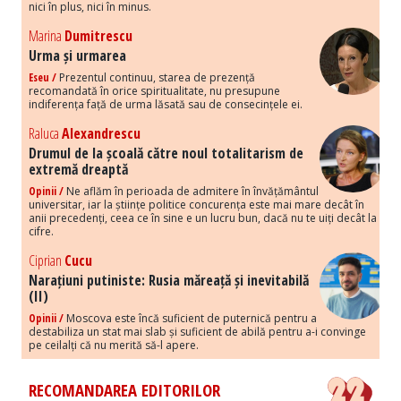
nici în plus, nici în minus.
Marina
Dumitrescu
Urma și urmarea
Eseu /
Prezentul continuu, starea de prezență
recomandată în orice spiritualitate, nu presupune
indiferența față de urma lăsată sau de consecințele ei.
Raluca
Alexandrescu
Drumul de la școală către noul totalitarism de
extremă dreaptă
Opinii /
Ne aflăm în perioada de admitere în învățământul
universitar, iar la științe politice concurența este mai mare decât în
anii precedenți, ceea ce în sine e un lucru bun, dacă nu te uiți decât la
cifre.
Ciprian
Cucu
Narațiuni putiniste: Rusia măreață și inevitabilă
(II)
Opinii /
Moscova este încă suficient de puternică pentru a
destabiliza un stat mai slab și suficient de abilă pentru a-i convinge
pe ceilalți că nu merită să-l apere.
RECOMANDAREA EDITORILOR