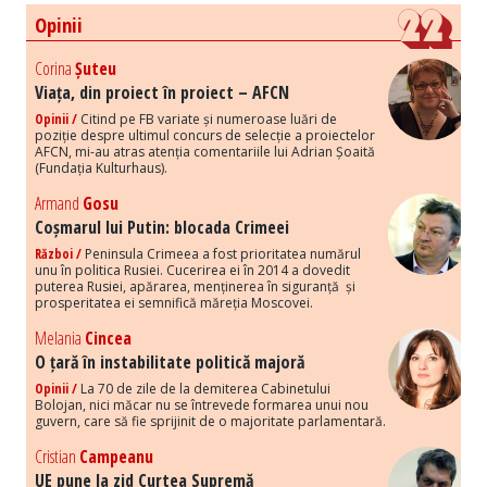
Opinii
Corina
Șuteu
Viața, din proiect în proiect – AFCN
Opinii /
Citind pe FB variate și numeroase luări de
poziție despre ultimul concurs de selecție a proiectelor
AFCN, mi-au atras atenția comentariile lui Adrian Șoaită
(Fundația Kulturhaus).
Armand
Gosu
Coșmarul lui Putin: blocada Crimeei
Război /
Peninsula Crimeea a fost prioritatea numărul
unu în politica Rusiei. Cucerirea ei în 2014 a dovedit
puterea Rusiei, apărarea, menținerea în siguranță și
prosperitatea ei semnifică măreția Moscovei.
Melania
Cincea
O țară în instabilitate politică majoră
Opinii /
La 70 de zile de la demiterea Cabinetului
Bolojan, nici măcar nu se întrevede formarea unui nou
guvern, care să fie sprijinit de o majoritate parlamentară.
Cristian
Campeanu
UE pune la zid Curtea Supremă