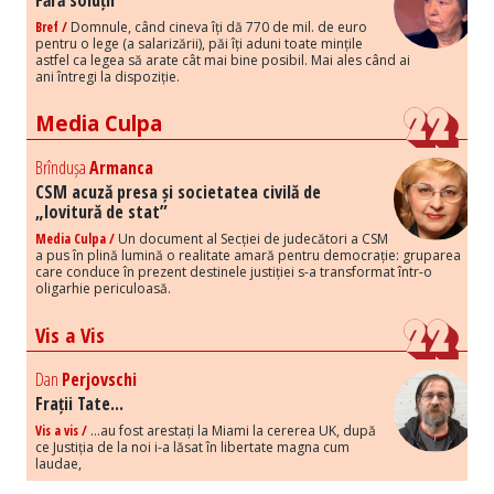
Fără soluții
Bref /
Domnule, când cineva îți dă 770 de mil. de euro
pentru o lege (a salarizării), păi îți aduni toate mințile
astfel ca legea să arate cât mai bine posibil. Mai ales când ai
ani întregi la dispoziție.
Media Culpa
Brîndușa
Armanca
CSM acuză presa și societatea civilă de
„lovitură de stat”
Media Culpa /
Un document al Secției de judecători a CSM
a pus în plină lumină o realitate amară pentru democrație: gruparea
care conduce în prezent destinele justiției s-a transformat într-o
oligarhie periculoasă.
Vis a Vis
Dan
Perjovschi
Frații Tate...
Vis a vis /
...au fost arestați la Miami la cererea UK, după
ce Justiția de la noi i-a lăsat în libertate magna cum
laudae,