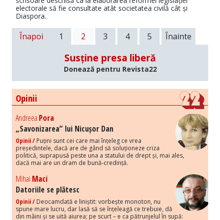
scrisoare deschisă ca la elaborarea reformei legislației
electorale să fie consultate atât societatea civilă cât și
Diaspora.
Înapoi
1
2
3
4
5
Înainte
Susține presa liberă
Donează pentru Revista22
Opinii
Andreea
Pora
„Savonizarea” lui Nicușor Dan
Opinii /
Puțini sunt cei care mai înțeleg ce vrea
președintele, dacă are de gând să soluționeze criza
politică, suprapusă peste una a statului de drept și, mai ales,
dacă mai are un dram de bună-credință.
Mihai
Maci
Datoriile se plătesc
Opinii /
Deocamdată e liniștit: vorbește monoton, nu
spune mare lucru, dar lasă să se înțeleagă ce trebuie, dă
din mâini și se uită aiurea; pe scurt – e ca pătrunjelul în supă: