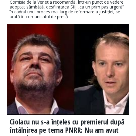
Comisia de la Veneția recomandă, într-un punct de vedere
adoptat sâmbătă, desființarea SIIJ „ca un prim pas urgent”
în cadrul unui proces mai larg de reformare a justiției, se
arată în comunicatul de presă
Ciolacu nu s-a înțeles cu premierul după
întâlnirea pe tema PNRR: Nu am avut