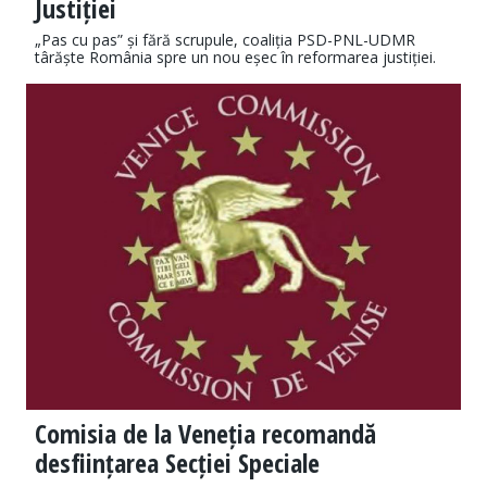
Justiției
„Pas cu pas” și fără scrupule, coaliția PSD-PNL-UDMR
târăște România spre un nou eșec în reformarea justiției.
Comisia de la Veneția recomandă
desființarea Secției Speciale