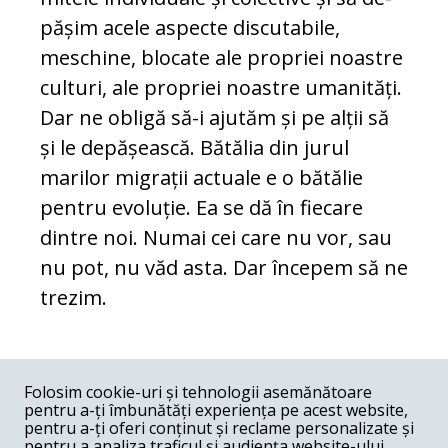
pă­șim acele aspecte discutabile,
meschine, blocate ale propriei noastre
culturi, ale pro­priei noastre umanități.
Dar ne obl­i­gă să-i ajutăm și pe alții să
și le de­pă­șească. Bătălia din jurul
marilor migrații actuale e o bătălie
pentru evoluție. Ea se dă în fiecare
dintre noi. Numai cei ca­re nu vor, sau
nu pot, nu văd asta. Dar începem să ne
trezim.
COMENTARII
0
Folosim cookie-uri și tehnologii asemănătoare
pentru a-ți îmbunătăți experiența pe acest website,
Nume
pentru a-ți oferi conținut și reclame personalizate și
pentru a analiza traficul și audiența website-ului.