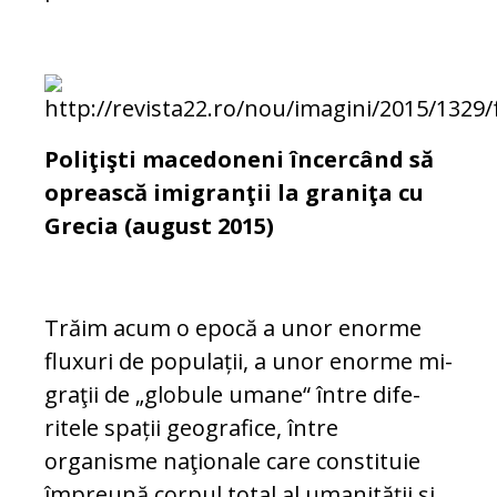
Poliţişti macedoneni încercând să
oprească imigranţii la graniţa cu
Grecia (august 2015)
Trăim acum o epocă a unor enorme
flu­xuri de populații, a unor enorme mi­
graţii de „globule umane“ între di­fe­
ritele spații geografice, între
organisme na­ţionale care constituie
împreună cor­pul total al umanităţii şi