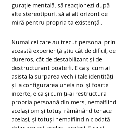
gurație mentală, să reacționezi după
al­te stereotipuri, să ai alt orizont de
miră pentru propria ta existență..
Numai cei care au trecut per­sonal prin
această experienţă ştiu cât de dificil, de
du­re­ros, cât de destabilizant și de
destructurant poate fi. E ca și cum ai
asista la surparea vechii ta­le identități
și la configurarea uneia noi și foarte
incerte, e ca și cum ți-ai re­struc­tura
propria persoană din mers, nemaifiind
același om și totuși ră­mâ­nând tenace
același, și totuși nemaifiind niciodată
chiar același, același, același. E ca şi