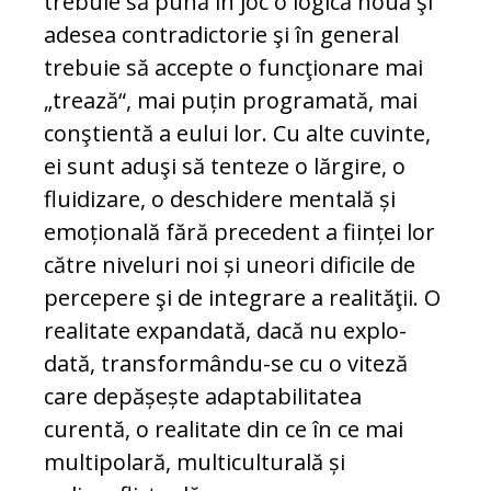
trebuie să pună în joc o logică nouă şi
adesea contradictorie şi în ge­neral
trebuie să accepte o funcţionare mai
„trează“, mai puțin programată, mai
conştientă a eului lor. Cu alte cu­vinte,
ei sunt aduşi să tenteze o lăr­gire, o
fluidizare, o deschidere mentală și
emoțională fără precedent a ființei lor
către niveluri noi și uneori dificile de
percepere şi de integrare a realităţii. O
realitate expandată, dacă nu explo­
dată, transformându-se cu o viteză
care de­pă­șește adaptabilitatea
curentă, o rea­litate din ce în ce mai
multipolară, mul­ti­culturală și