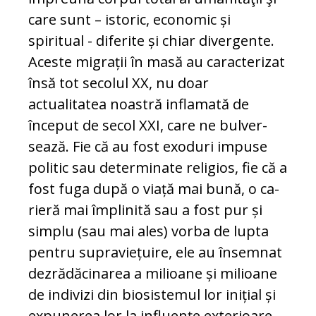
care sunt – is­to­ric, economic și
spiritual - diferite și chiar divergente.
Aceste migrații în ma­să au caracterizat
însă tot secolul XX, nu doar
actualitatea noastră inflamată de
început de secol XXI, care ne bul­ver­
sează. Fie că au fost exoduri impuse
po­litic sau determinate religios, fie că a
fost fuga după o viață mai bună, o ca­
rieră mai împlinită sau a fost pur și
simplu (sau mai ales) vorba de lupta
pen­tru supraviețuire, ele au însemnat
dezrădăcinarea a milioane și milioane
de indivizi din biosistemul lor inițial și
expunerea lor la influențe exterioare