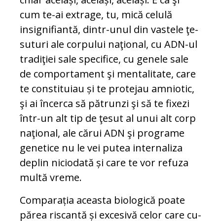
cum te-ai extrage, tu, mică ce­lu­lă
insignifiantă, dintr-unul din vastele ţe­
suturi ale corpului naţional, cu ADN-ul
tradiţiei sale specifice, cu genele sale
de comportament şi mentalitate, care
te constituiau și te protejau amniotic,
şi ai în­cerca să pătrunzi şi să te fixezi
într-un alt tip de ţesut al unui alt corp
naţional, ale cărui ADN şi programe
genetice nu le vei putea internaliza
deplin niciodată și care te vor refuza
multă vreme.
Comparația aceasta biologică poate
pă­rea riscantă și excesivă celor care cu­