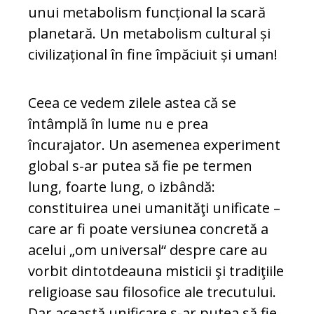
unui metabolism funcțional la scară
planetară. Un metabolism cul­tural și
civilizațional în fine împăciuit și uman!
Ceea ce vedem zilele astea că se
întâmplă în lume nu e prea
încurajator. Un asemenea ex­periment
global s-ar putea să fie pe termen
lung, foarte lung, o izbândă:
constituirea unei uma­nităţi unificate –
care ar fi poate ver­siunea concretă a
acelui „om universal“ despre care au
vorbit dintotdeauna mis­ticii şi tradiţiile
religioase sau filosofice ale trecutului.
Dar această unificare s-ar putea să fie