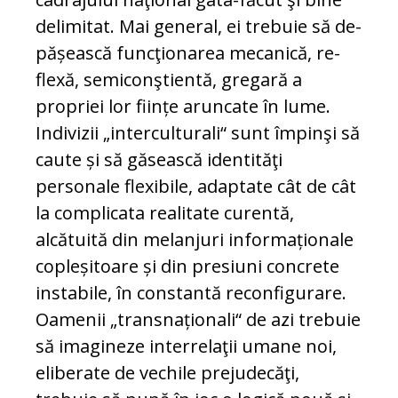
delimitat. Mai general, ei trebuie să de­
pășească funcţionarea mecanică, re­
flexă, semiconştientă, gregară a
propriei lor ființe aruncate în lume.
Indivizii „in­terculturali“ sunt împinşi să
caute și să găsească identităţi
personale flexibile, adaptate cât de cât
la complicata rea­litate curentă,
alcătuită din melanjuri in­formaționale
copleșitoare și din pre­siuni concrete
instabile, în constantă re­con­figurare.
Oamenii „transnaționali“ de azi trebuie
să imagineze interrelaţii uma­ne noi,
eliberate de vechile pre­judecăţi,