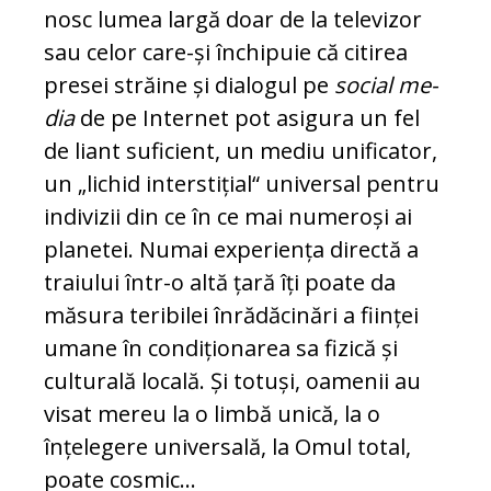
nosc lumea largă doar de la televizor
sau celor care-și închipuie că citirea
pre­sei străine și dialogul pe
social me­
dia
de pe Internet pot asigura un fel
de liant suficient, un mediu unificator,
un „lichid interstițial“ universal pentru
in­divizii din ce în ce mai numeroși ai
pla­netei. Numai experiența directă a
tra­iu­lui într-o altă țară îți poate da
măsura te­ribilei înrădăcinări a ființei
umane în condiționarea sa fizică și
culturală lo­ca­lă. Și totuși, oamenii au
visat mereu la o limbă unică, la o
înțelegere uni­ver­sa­lă, la Omul total,
poate cosmic...