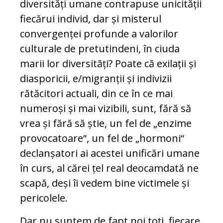
diversități umane contrapuse unicității
fiecărui in­divid, dar și misterul
convergenței pro­funde a valorilor
culturale de pretu­tindeni, în ciuda
marii lor diversități? Poate că exilații și
diasporicii, e/mi­granții și indivizii
rătăcitori actuali, din ce în ce mai
numeroși și mai vizibili, sunt, fără să
vrea și fără să știe, un fel de „enzime
provocatoare“, un fel de „hor­moni“
declanșatori ai acestei uni­ficări umane
în curs, al cărei țel real deo­camdată ne
scapă, deși îi vedem bi­ne victimele și
pericolele.
Dar nu suntem de fapt noi toţi, fiecare