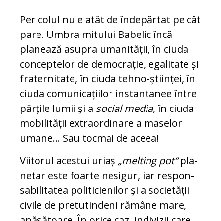
Pericolul nu e atât de în­de­păr­tat pe cât
pare. Umbra mi­tu­lui Babelic încă
planează asu­pra umanității, în ciuda
con­ceptelor de democrație, ega­litate și
fraternitate, în ciuda tehno-ști­in­ței, în
ciuda comunicațiilor instan­tanee între
părțile lumii și a
social me­dia
, în ciuda
mobilității extraordinare a maselor
umane... Sau tocmai de aceea!
Viitorul acestui uriaș
„melting pot“
pla­
netar este foarte nesigur, iar res­pon­
sabilitatea politicienilor și a societății
ci­vile de pretutindeni rămâne mare,
apă­sătoare. În orice caz, indivizii care