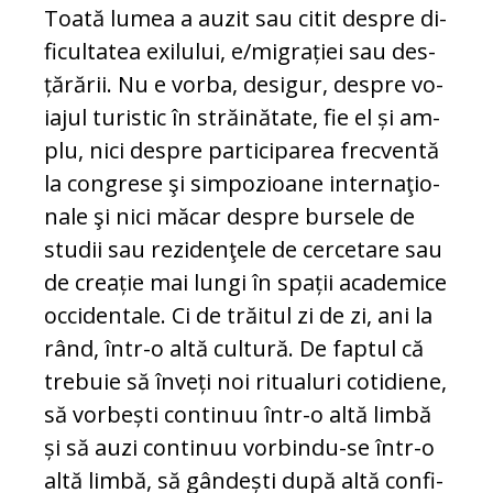
Toată lumea a auzit sau citit despre di­
fi­cultatea exilului, e/migrației sau des­
ță­ră­rii. Nu e vorba, desigur, despre vo­
iajul turistic în străinătate, fie el și am­
plu, nici despre participarea frecventă
la congrese şi simpozioane inter­na­ţio­
nale şi nici măcar despre bursele de
stu­dii sau rezidenţele de cercetare sau
de creație mai lungi în spații academice
oc­cidentale. Ci de trăitul zi de zi, ani la
rând, într-o altă cultură. De faptul că
tre­buie să înveți noi ritualuri cotidiene,
să vorbești continuu într-o altă limbă
și să auzi continuu vorbindu-se într-o
al­tă limbă, să gândești după altă con­fi­