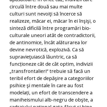
cir­culă între două sau mai multe
culturi sunt nevoiţi să încerce să
realizeze, mă­car ei, măcar în ei înşişi, o
sinteză di­fi­cilă între programări bio-
culturale une­ori atât de contradictorii,
de anti­no­mi­ce, încât alăturarea lor
devine nevro­tică, explozivă. Ca să
supravieţuiască lăuntric, ca să
funcționeze cât de cât op­tim, indivizii
„transfrontalieri“ trebuie să facă un
teribil efort de depăşire a ca­tegoriilor
psihice şi mentale în care au fost
modelați, un efort de transcendere a
maniheismului alb-negru de obşte, a
cadrajului naţional gata-făcut şi bine