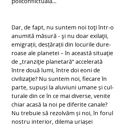
policonflictuală...
Dar, de fapt, nu suntem noi toţi într-o
anumită măsură - şi nu doar exilaţii,
emigrații, desțărații din locurile du­re­
roase ale planetei – în aceas­tă situaţie
de „tranziţie planetară“ acce­lerată
între două lumi, între doi eoni de
civilizaţie? Nu suntem noi, fiecare în
parte, supuși la aluviuni umane și cul­
turale din ce în ce mai diverse, venite
chiar acasă la noi pe diferite canale?
Nu trebuie să rezolvăm și noi, în forul
nos­tru interior, dilema uriașei