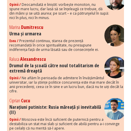
Opinii /
Deocamdată e liniștit: vorbește monoton, nu
spune mare lucru, dar lasă să se înțeleagă ce trebuie, dă
din mâini și se uită aiurea; pe scurt – e ca pătrunjelul în supă:
nici în plus, nici în minus.
Marina
Dumitrescu
Urma și urmarea
Eseu /
Prezentul continuu, starea de prezență
recomandată în orice spiritualitate, nu presupune
indiferența față de urma lăsată sau de consecințele ei.
Raluca
Alexandrescu
Drumul de la școală către noul totalitarism de
extremă dreaptă
Opinii /
Ne aflăm în perioada de admitere în învățământul
universitar, iar la științe politice concurența este mai mare decât în
anii precedenți, ceea ce în sine e un lucru bun, dacă nu te uiți decât la
cifre.
Ciprian
Cucu
Narațiuni putiniste: Rusia măreață și inevitabilă
(II)
Opinii /
Moscova este încă suficient de puternică pentru a
destabiliza un stat mai slab și suficient de abilă pentru a-i convinge
pe ceilalți că nu merită să-l apere.