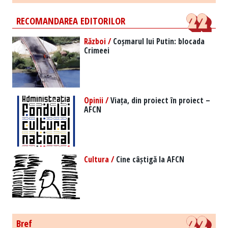
RECOMANDAREA EDITORILOR
Război /
Coșmarul lui Putin: blocada
Crimeei
Opinii /
Viața, din proiect în proiect –
AFCN
Cultura /
Cine câștigă la AFCN
Bref