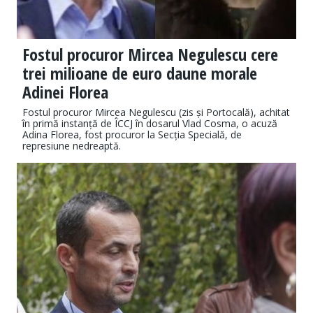
Fostul procuror Mircea Negulescu cere
trei milioane de euro daune morale
Adinei Florea
Fostul procuror Mircea Negulescu (zis și Portocală), achitat
în primă instanță de ÎCCJ în dosarul Vlad Cosma, o acuză
Adina Florea, fost procuror la Secția Specială, de
represiune nedreaptă.