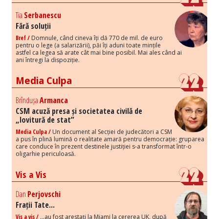
Tia
Serbanescu
Fără soluții
Bref /
Domnule, când cineva îți dă 770 de mil. de euro
pentru o lege (a salarizării), păi îți aduni toate mințile
astfel ca legea să arate cât mai bine posibil. Mai ales când ai
ani întregi la dispoziție.
Media Culpa
Brîndușa
Armanca
CSM acuză presa și societatea civilă de
„lovitură de stat”
Media Culpa /
Un document al Secției de judecători a CSM
a pus în plină lumină o realitate amară pentru democrație: gruparea
care conduce în prezent destinele justiției s-a transformat într-o
oligarhie periculoasă.
Vis a Vis
Dan
Perjovschi
Frații Tate...
Vis a vis /
...au fost arestați la Miami la cererea UK, după