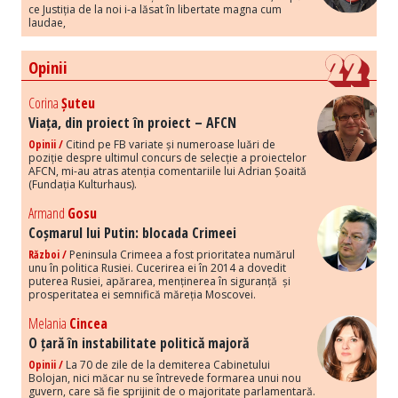
ce Justiția de la noi i-a lăsat în libertate magna cum
laudae,
Opinii
Corina
Șuteu
Viața, din proiect în proiect – AFCN
Opinii /
Citind pe FB variate și numeroase luări de
poziție despre ultimul concurs de selecție a proiectelor
AFCN, mi-au atras atenția comentariile lui Adrian Șoaită
(Fundația Kulturhaus).
Armand
Gosu
Coșmarul lui Putin: blocada Crimeei
Război /
Peninsula Crimeea a fost prioritatea numărul
unu în politica Rusiei. Cucerirea ei în 2014 a dovedit
puterea Rusiei, apărarea, menținerea în siguranță și
prosperitatea ei semnifică măreția Moscovei.
Melania
Cincea
O țară în instabilitate politică majoră
Opinii /
La 70 de zile de la demiterea Cabinetului
Bolojan, nici măcar nu se întrevede formarea unui nou
guvern, care să fie sprijinit de o majoritate parlamentară.