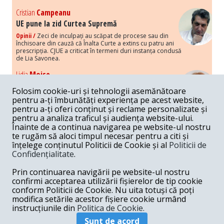
Cristian
Campeanu
UE pune la zid Curtea Supremă
Opinii /
Zeci de inculpați au scăpat de procese sau din
închisoare din cauză că Înalta Curte a extins cu patru ani
prescripția. CJUE a criticat în termeni duri instanța condusă
de Lia Savonea.
Lidia
Moise
Costurile economice ale haosului politic
Folosim cookie-uri și tehnologii asemănătoare
Opinii /
Economia nu poate rezista cu retorica falsă a
pentru a-ți îmbunătăți experiența pe acest website,
susținerii intereselor poporului, care, de fapt, ascunde
pentru a-ți oferi conținut și reclame personalizate și
obsesia menținerii privilegiilor și a averilor unor caste.
pentru a analiza traficul și audiența website-ului.
Înainte de a continua navigarea pe website-ul nostru
Melania
Cincea
te rugăm să aloci timpul necesar pentru a citi și
Noi puseuri de xenofobie din partea românilor
înțelege conținutul Politicii de Cookie și al
Politicii de
„neaoși”
Confidențialitate
.
Opinii /
Periodic, în spațiul public sunt voci care lansează
mesaje xenofobe la adresa câte unui politician care deranjează un
Prin continuarea navigării pe website-ul nostru
anumit grup politico-mediatic, într-un anumit moment.
confirmi acceptarea utilizării fișierelor de tip cookie
conform Politicii de Cookie. Nu uita totuși că poți
Armand
Gosu
modifica setările acestor fișiere cookie urmând
Unirea cu Moldova: modele istorice
instrucțiunile din
Politica de Cookie.
Unire /
Unirea cu Moldova depinde de intensitatea
Sunt de acord
amenințării haosului și anarhiei de dincolo de Nistru.