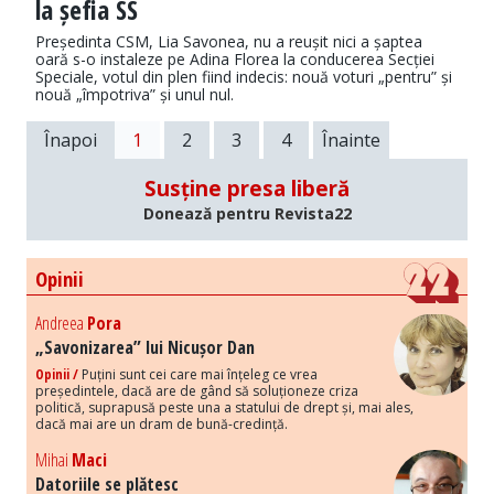
la șefia SS
Președinta CSM, Lia Savonea, nu a reușit nici a șaptea
oară s-o instaleze pe Adina Florea la conducerea Secției
Speciale, votul din plen fiind indecis: nouă voturi „pentru” și
nouă „împotriva” și unul nul.
Înapoi
1
2
3
4
Înainte
Susține presa liberă
Donează pentru Revista22
Opinii
Andreea
Pora
„Savonizarea” lui Nicușor Dan
Opinii /
Puțini sunt cei care mai înțeleg ce vrea
președintele, dacă are de gând să soluționeze criza
politică, suprapusă peste una a statului de drept și, mai ales,
dacă mai are un dram de bună-credință.
Mihai
Maci
Datoriile se plătesc