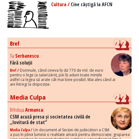
Cultura /
Cine câștigă la AFCN
Bref
Tia
Serbanescu
Fără soluții
Bref /
Domnule, când cineva îți dă 770 de mil. de euro
pentru o lege (a salarizării), păi îți aduni toate mințile
astfel ca legea să arate cât mai bine posibil. Mai ales când ai
ani întregi la dispoziție.
Media Culpa
Brîndușa
Armanca
CSM acuză presa și societatea civilă de
„lovitură de stat”
Media Culpa /
Un document al Secției de judecători a CSM
a pus în plină lumină o realitate amară pentru democrație: gruparea