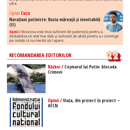
cifre.
Ciprian
Cucu
Narațiuni putiniste: Rusia măreață și inevitabilă
(II)
Opinii /
Moscova este încă suficient de puternică pentru a
destabiliza un stat mai slab și suficient de abilă pentru a-i convinge
pe ceilalți că nu merită să-l apere.
RECOMANDAREA EDITORILOR
Război /
Coșmarul lui Putin: blocada
Crimeei
Opinii /
Viața, din proiect în proiect –
AFCN