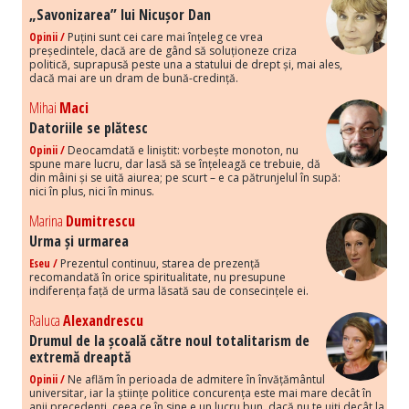
„Savonizarea” lui Nicușor Dan
Opinii /
Puțini sunt cei care mai înțeleg ce vrea
președintele, dacă are de gând să soluționeze criza
politică, suprapusă peste una a statului de drept și, mai ales,
dacă mai are un dram de bună-credință.
Mihai
Maci
Datoriile se plătesc
Opinii /
Deocamdată e liniștit: vorbește monoton, nu
spune mare lucru, dar lasă să se înțeleagă ce trebuie, dă
din mâini și se uită aiurea; pe scurt – e ca pătrunjelul în supă:
nici în plus, nici în minus.
Marina
Dumitrescu
Urma și urmarea
Eseu /
Prezentul continuu, starea de prezență
recomandată în orice spiritualitate, nu presupune
indiferența față de urma lăsată sau de consecințele ei.
Raluca
Alexandrescu
Drumul de la școală către noul totalitarism de
extremă dreaptă
Opinii /
Ne aflăm în perioada de admitere în învățământul
universitar, iar la științe politice concurența este mai mare decât în
anii precedenți, ceea ce în sine e un lucru bun, dacă nu te uiți decât la