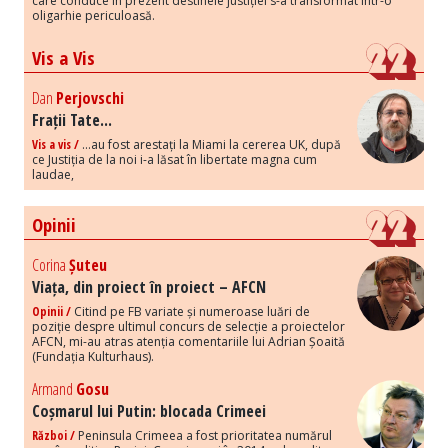
care conduce în prezent destinele justiției s-a transformat într-o
oligarhie periculoasă.
Vis a Vis
Dan
Perjovschi
Frații Tate...
Vis a vis /
...au fost arestați la Miami la cererea UK, după
ce Justiția de la noi i-a lăsat în libertate magna cum
laudae,
Opinii
Corina
Șuteu
Viața, din proiect în proiect – AFCN
Opinii /
Citind pe FB variate și numeroase luări de
poziție despre ultimul concurs de selecție a proiectelor
AFCN, mi-au atras atenția comentariile lui Adrian Șoaită
(Fundația Kulturhaus).
Armand
Gosu
Coșmarul lui Putin: blocada Crimeei
Război /
Peninsula Crimeea a fost prioritatea numărul