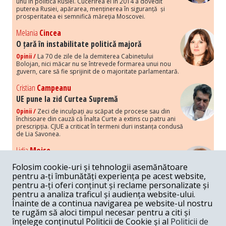
unu în politica Rusiei. Cucerirea ei în 2014 a dovedit
puterea Rusiei, apărarea, menținerea în siguranță și
prosperitatea ei semnifică măreția Moscovei.
Melania
Cincea
O țară în instabilitate politică majoră
Opinii /
La 70 de zile de la demiterea Cabinetului
Bolojan, nici măcar nu se întrevede formarea unui nou
guvern, care să fie sprijinit de o majoritate parlamentară.
Cristian
Campeanu
UE pune la zid Curtea Supremă
Opinii /
Zeci de inculpați au scăpat de procese sau din
închisoare din cauză că Înalta Curte a extins cu patru ani
prescripția. CJUE a criticat în termeni duri instanța condusă
de Lia Savonea.
Lidia
Moise
Costurile economice ale haosului politic
Folosim cookie-uri și tehnologii asemănătoare
Opinii /
Economia nu poate rezista cu retorica falsă a
pentru a-ți îmbunătăți experiența pe acest website,
susținerii intereselor poporului, care, de fapt, ascunde
pentru a-ți oferi conținut și reclame personalizate și
obsesia menținerii privilegiilor și a averilor unor caste.
pentru a analiza traficul și audiența website-ului.
Înainte de a continua navigarea pe website-ul nostru
Melania
Cincea
te rugăm să aloci timpul necesar pentru a citi și
Noi puseuri de xenofobie din partea românilor
înțelege conținutul Politicii de Cookie și al
Politicii de
„neaoși”