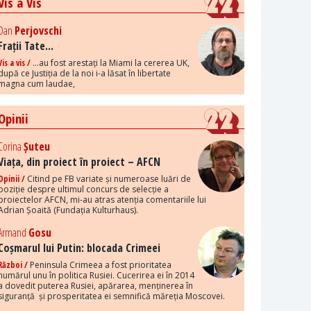
Vis a Vis
Dan
Perjovschi
Frații Tate...
Vis a vis /
...au fost arestați la Miami la cererea UK,
după ce Justiția de la noi i-a lăsat în libertate
magna cum laudae,
Opinii
Corina
Șuteu
Viața, din proiect în proiect – AFCN
Opinii /
Citind pe FB variate și numeroase luări de
poziție despre ultimul concurs de selecție a
proiectelor AFCN, mi-au atras atenția comentariile lui
Adrian Șoaită (Fundația Kulturhaus).
Armand
Gosu
Coșmarul lui Putin: blocada Crimeei
Război /
Peninsula Crimeea a fost prioritatea
numărul unu în politica Rusiei. Cucerirea ei în 2014
a dovedit puterea Rusiei, apărarea, menținerea în
siguranță și prosperitatea ei semnifică măreția Moscovei.