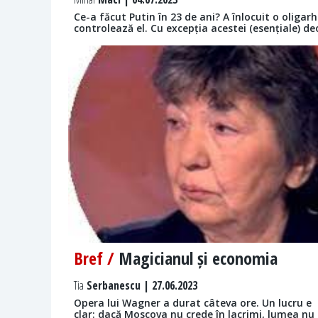
Ce-a făcut Putin în 23 de ani? A înlocuit o oligar
controlează el. Cu excepția acestei (esențiale) deo
Bref /
Magicianul și economia
Tia
Serbanescu | 27.06.2023
Opera lui Wagner a durat câteva ore. Un lucru e
clar: dacă Moscova nu crede în lacrimi, lumea nu