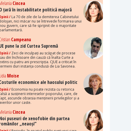
Melania
Cincea
O țară în instabilitate politică majoră
Opinii /
La 70 de zile de la demiterea Cabinetului
Bolojan, nici măcar nu se întrevede formarea unui
nou guvern, care să fie sprijinit de o majoritate
parlamentară.
Cristian
Campeanu
UE pune la zid Curtea Supremă
Opinii /
Zeci de inculpați au scăpat de procese
sau din închisoare din cauză că Înalta Curte a
extins cu patru ani prescripția. CJUE a criticat în
termeni duri instanța condusă de Lia Savonea.
Lidia
Moise
Costurile economice ale haosului politic
Opinii /
Economia nu poate rezista cu retorica
falsă a susținerii intereselor poporului, care, de
fapt, ascunde obsesia menținerii privilegiilor și a
averilor unor caste.
Melania
Cincea
Noi puseuri de xenofobie din partea
românilor „neaoși”
Opinii /
Periodic, în spațiul public sunt voci care