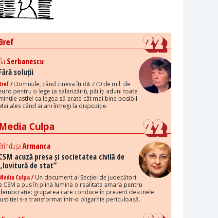
Bref
Tia
Serbanescu
Fără soluții
Bref /
Domnule, când cineva îți dă 770 de mil. de
euro pentru o lege (a salarizării), păi îți aduni toate
mințile astfel ca legea să arate cât mai bine posibil.
Mai ales când ai ani întregi la dispoziție.
Media Culpa
Brîndușa
Armanca
CSM acuză presa și societatea civilă de
„lovitură de stat”
Media Culpa /
Un document al Secției de judecători
a CSM a pus în plină lumină o realitate amară pentru
democrație: gruparea care conduce în prezent destinele
justiției s-a transformat într-o oligarhie periculoasă.