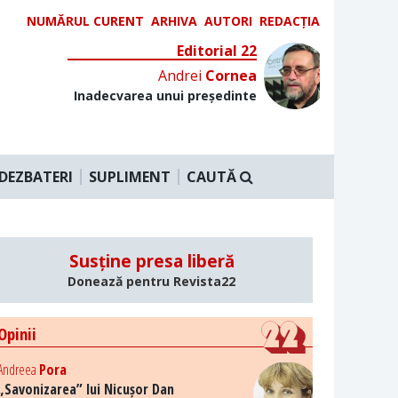
NUMĂRUL CURENT
ARHIVA
AUTORI
REDACȚIA
Editorial 22
Andrei
Cornea
Inadecvarea unui președinte
DEZBATERI
SUPLIMENT
CAUTĂ
Susține presa liberă
Donează pentru Revista22
Opinii
Andreea
Pora
„Savonizarea” lui Nicușor Dan