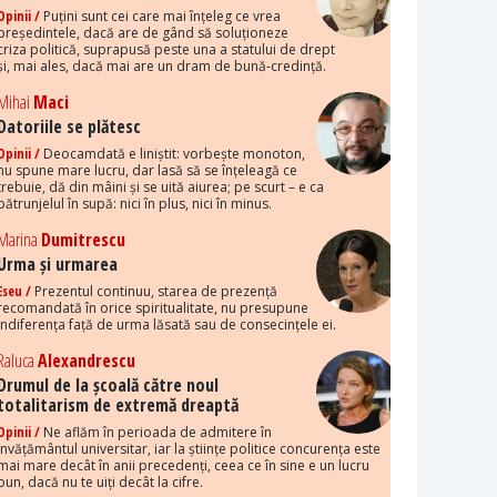
Opinii /
Puțini sunt cei care mai înțeleg ce vrea
președintele, dacă are de gând să soluționeze
criza politică, suprapusă peste una a statului de drept
și, mai ales, dacă mai are un dram de bună-credință.
Mihai
Maci
Datoriile se plătesc
Opinii /
Deocamdată e liniștit: vorbește monoton,
nu spune mare lucru, dar lasă să se înțeleagă ce
trebuie, dă din mâini și se uită aiurea; pe scurt – e ca
pătrunjelul în supă: nici în plus, nici în minus.
Marina
Dumitrescu
Urma și urmarea
Eseu /
Prezentul continuu, starea de prezență
recomandată în orice spiritualitate, nu presupune
indiferența față de urma lăsată sau de consecințele ei.
Raluca
Alexandrescu
Drumul de la școală către noul
totalitarism de extremă dreaptă
Opinii /
Ne aflăm în perioada de admitere în
învățământul universitar, iar la științe politice concurența este
mai mare decât în anii precedenți, ceea ce în sine e un lucru
bun, dacă nu te uiți decât la cifre.