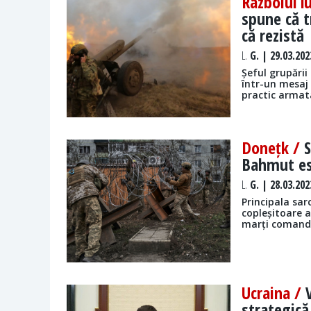
Razboiul l
spune că t
că rezistă
L.
G. | 29.03.202
Șeful grupării
într-un mesaj
practic armata
Donețk /
S
Bahmut est
L.
G. | 28.03.202
Principala sar
copleșitoare a
marți comanda
Ucraina /
strategică