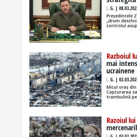
L.
G. | 08.03.202
Președintele Z
„drum deschis”
controlul asu
Razboiul l
mai intensă
ucrainene
L.
G. | 02.03.202
Micul oraș din
Capturarea sa
trambulină pen
Razoiul lu
mercenari
L.
G. | 03.02.202