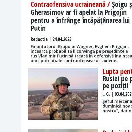
Contraofensiva ucraineană /
Şoigu ş
Gherasimov ar fi apelat la Prigojin
pentru a înfrânge încăpăţânarea lui
Putin
Redactia
| 24.04.2023
Finanţatorul Grupului Wagner, Evgheni Prigojin,
încearcă probabil să îl convingă pe preşedintele
rus Vladimir Putin să treacă în defensivă înainte
unei potenţiale contraofensive ucrainene.
Lupta pen
Rusiei pe 
pe poziții
L.
G. | 03.04.202
Șeful mercena
duminică noap
nostru”, dar n