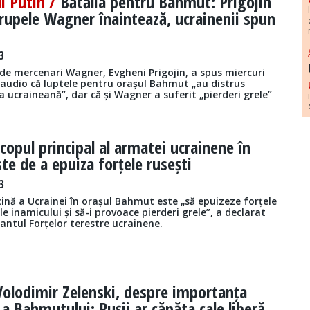
ui Putin /
Bătălia pentru Bahmut: Prigojin
rupele Wagner înaintează, ucrainenii spun
3
 de mercenari Wagner, Evgheni Prigojin, a spus miercuri
 audio că luptele pentru orașul Bahmut „au distrus
 ucraineană”, dar că și Wagner a suferit „pierderi grele”
copul principal al armatei ucrainene în
e de a epuiza forțele rusești
3
cină a Ucrainei în orașul Bahmut este „să epuizeze forțele
le inamicului și să-i provoace pierderi grele”, a declarat
ntul Forțelor terestre ucrainene.
Volodimir Zelenski, despre importanța
 a Bahmutului: Rușii ar căpăta cale liberă