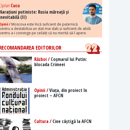
Ciprian
Cucu
Narațiuni putiniste: Rusia măreață și
inevitabilă (II)
Opinii /
Moscova este încă suficient de puternică
pentru a destabiliza un stat mai slab și suficient de abilă
pentru a-i convinge pe ceilalți că nu merită să-l apere.
RECOMANDAREA EDITORILOR
Război /
Coșmarul lui Putin:
blocada Crimeei
Opinii /
Viața, din proiect în
proiect – AFCN
Cultura /
Cine câștigă la AFCN