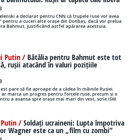
3
elenski a declarat pentru CNN că trupele ruse vor avea
 pentru a cuceri alte orașe din Donbas, dacă vor prelua
pra Bahmut, justificând astfel apărarea acestuia.
ui Putin /
Bătălia pentru Bahmut este tot
, rușii atacând în valuri pozițiile
3
 est pare să fie aproape de a cădea în mâinile Rusiei.
 ar marca un progres pentru forțele ruse, precum și o
tru a avansa spre orașe mai mari din vest, scrie ISW.
i Putin /
Soldați ucraineni: Lupta împotriva
lor Wagner este ca un „film cu zombi”
3