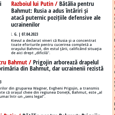
i
Razboiul lui Putin /
Bătălia pentru
Bahmut: Rusia a adus întăriri și
atacă puternic pozițiile defensive ale
ucrainenilor
L.
G. | 07.04.2023
Kievul a declarat vineri că Rusia şi-a concentrat
toate eforturile pentru cucerirea completă a
a
oraşului Bahmut, din estul ţării, calificând situaţia
de aici drept „dificilă".
tru Bahmut /
Prigojin arborează drapelul
primăria din Bahmut, dar ucrainenii rezistă
3
rilor din gruparea Wagner, Evgheni Prigojin, a transmis
te că orașul cheie din regiunea Donețk, Bahmut, este „al
umai într-un „sens legal”.