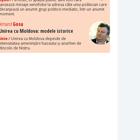
lansează mesaje xenofobe la adresa câte unui politician care
deranjează un anumit grup politico-mediatic, într-un anumit
moment.
Armand
Gosu
Unirea cu Moldova: modele istorice
Unire /
Unirea cu Moldova depinde de
intensitatea amenințării haosului și anarhiei de
dincolo de Nistru.