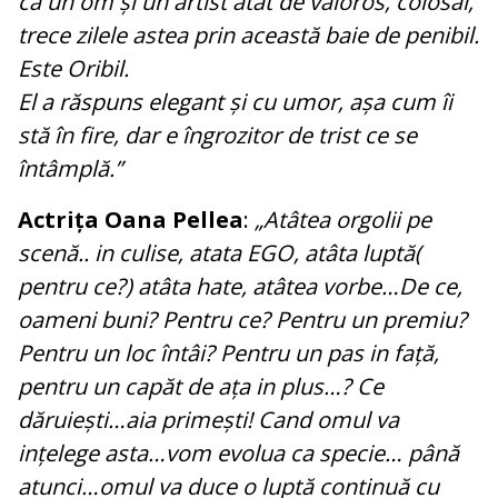
că un om și un artist atât de valoros, colosal,
trece zilele astea prin această baie de penibil.
Este Oribil.
El a răspuns elegant și cu umor, așa cum îi
stă în fire, dar e îngrozitor de trist ce se
întâmplă.”
Actrița Oana Pellea
:
„Atâtea orgolii pe
scenă.. in culise, atata EGO, atâta luptă(
pentru ce?) atâta hate, atâtea vorbe…De ce,
oameni buni? Pentru ce? Pentru un premiu?
Pentru un loc întâi? Pentru un pas in față,
pentru un capăt de ața in plus…? Ce
dăruiești…aia primești! Cand omul va
ințelege asta…vom evolua ca specie… până
atunci…omul va duce o luptă continuă cu