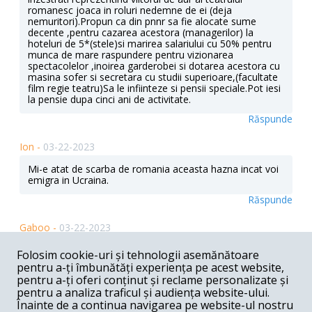
romanesc joaca in roluri nedemne de ei (deja
nemuritori).Propun ca din pnnr sa fie alocate sume
decente ,pentru cazarea acestora (managerilor) la
hoteluri de 5*(stele)si marirea salariului cu 50% pentru
munca de mare raspundere pentru vizionarea
spectacolelor ,inoirea garderobei si dotarea acestora cu
masina sofer si secretara cu studii superioare,(facultate
film regie teatru)Sa le infiinteze si pensii speciale.Pot iesi
la pensie dupa cinci ani de activitate.
Răspunde
Ion -
03-22-2023
Mi-e atat de scarba de romania aceasta hazna incat voi
emigra in Ucraina.
Răspunde
Gaboo -
03-22-2023
Urmează, cât de curând, să vedem (sic!) (și) orbi studiind
Folosim cookie-uri și tehnologii asemănătoare
artele plastice...
pentru a-ți îmbunătăți experiența pe acest website,
pentru a-ți oferi conținut și reclame personalizate și
Răspunde
pentru a analiza traficul și audiența website-ului.
Înainte de a continua navigarea pe website-ul nostru
Ion -
03-21-2023