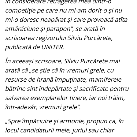
în considerare retragerea mea dintr-o
competiţie pe care nu mi-am dorit-o şi nu
mi-o doresc neapărat şi care provoacă atîta
amărăciune şi parapon”, se arată în
scrisoarea regizorului Silviu Purcărete,
publicată de UNITER.
În aceeași scrisoare, Silviu Purcărete mai
arată că „se ştie că în vremuri grele, cu
resurse de hrană împuţinate, mamiferele
bătrîne sînt îndepărtate şi sacrificate pentru
salvarea exemplarelor tinere, iar noi trăim,
într-adevăr, vremuri grele”.
„Spre împăciuire şi armonie, propun ca, în
locul candidaturii mele, juriul sau chiar