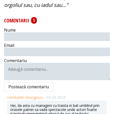
orgoliul sau, cu iadul sau…”
COMENTARII
5
Nume
Email
Comentariu
Postează comentariu
constantin Georgescu -
03-23-2023
Hei, da asta cu managerii cu traista in bat umblind prin
orasele patriei sa vada spectacole unde actori foarte
inzestrati reprezentind viitorul de aur al teatrului