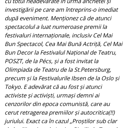
cu totul neadevărate în urma anchetei și
investigării pe care am întreprins-o imediat
după eveniment. Menționez că de atunci
spectacolul a luat numeroase premii la
festivaluri internaționale, inclusiv Cel Mai
Bun Spectacol, Cea Mai Bună Actriță, Cel Mai
Bun Decor la Festivalul Național de Teatru,
POSZT, de la Pécs, și a fost invitat la
Olimpiada de Teatru de la St.Petersburg,
precum și la Festivalurile Ibsen de la Oslo și
Tokyo. E adevărat că au fost și atunci
activiste și activiști, urmași demni ai
cenzorilor din epoca comunistă, care au
cerut retragerea premiilor și autocritica(!!)
juriului. Exact ca în cazul „Proștilor sub clar