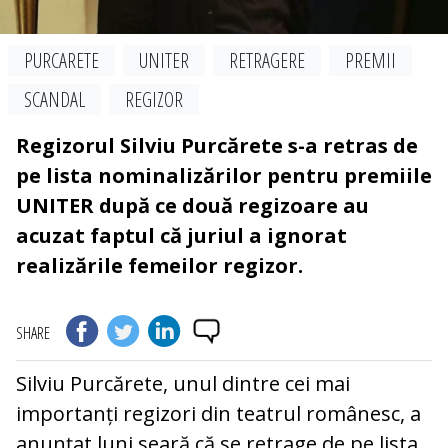
PURCARETE
UNITER
RETRAGERE
PREMII
SCANDAL
REGIZOR
Regizorul Silviu Purcărete s-a retras de
pe lista nominalizărilor pentru premiile
UNITER după ce două regizoare au
acuzat faptul că juriul a ignorat
realizările femeilor regizor.
SHARE
Silviu Purcărete, unul dintre cei mai
importanți regizori din teatrul românesc, a
anunțat luni seară că se retrage de pe lista