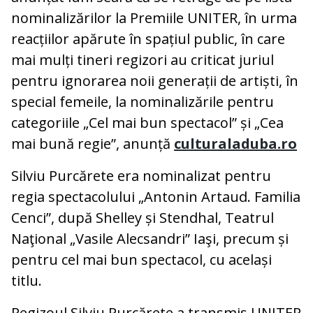
nominalizărilor la Premiile UNITER, în urma
reacțiilor apărute în spațiul public, în care
mai mulți tineri regizori au criticat juriul
pentru ignorarea noii generații de artiști, în
special femeile, la nominalizările pentru
categoriile „Cel mai bun spectacol” și „Cea
mai bună regie”, anunță
culturaladuba.ro
Silviu Purcărete era nominalizat pentru
regia spectacolului „Antonin Artaud. Familia
Cenci”, după Shelley și Stendhal, Teatrul
Naţional „Vasile Alecsandri” Iaşi, precum și
pentru cel mai bun spectacol, cu același
titlu.
Regizoul Silviu Purcărete a transmis UNITER