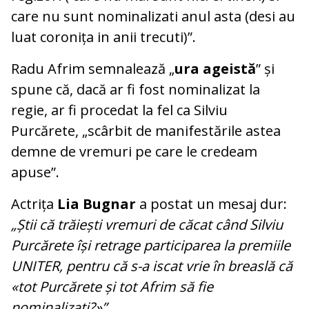
care nu sunt nominalizati anul asta (desi au
luat coronița in anii trecuti)”.
Radu Afrim semnalează „
ura ageistă
” și
spune că, dacă ar fi fost nominalizat la
regie, ar fi procedat la fel ca Silviu
Purcărete, „scârbit de manifestările astea
demne de vremuri pe care le credeam
apuse”.
Actrița
Lia Bugnar
a postat un mesaj dur:
„Știi că trăiești vremuri de căcat când Silviu
Purcărete își retrage participarea la premiile
UNITER, pentru că s-a iscat vrie în breaslă că
«tot Purcărete și tot Afrim să fie
nominalizați?»”.