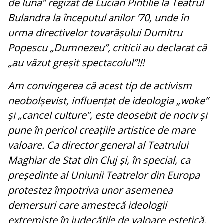
de lună” regizat de Lucian Pintilie la Teatrul
Bulandra la începutul anilor ’70, unde în
urma directivelor tovarășului Dumitru
Popescu „Dumnezeu”, criticii au declarat că
„au văzut greșit spectacolul”!!!
Am convingerea că acest tip de activism
neobolșevist, influențat de ideologia „woke”
și „cancel culture”, este deosebit de nociv și
pune în pericol creațiile artistice de mare
valoare. Ca director general al Teatrului
Maghiar de Stat din Cluj și, în special, ca
președinte al Uniunii Teatrelor din Europa
protestez împotriva unor asemenea
demersuri care amestecă ideologii
extremiste în judecățile de valoare estetică.