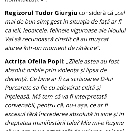
Regizorul Tudor Giurgiu
consideră că
„cel
mai de bun simț gest în situația de față ar fi
ca leii, leoaicele, felinele viguroase ale Noului
Val să recunoască cinstit că au mușcat
aiurea într-un moment de rătăcire”.
Actrița Ofelia Popii
:
„Zilele astea au fost
absolut oribile prin violența și lipsa de
decență. Ce bine ar fi ca scrisoarea D-lui
Purcarete sa fie cu adevărat citită și
înțeleasă. Mă tem că va fi interpretată
convenabil, pentru că, nu-i așa, ce ar fi
excesul fără încrederea absolută in sine și in
dreptatea manifestării tale? Mie mi-e Rușine