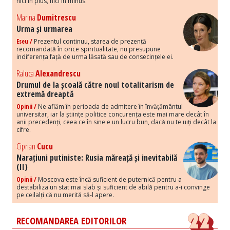
nici în plus, nici în minus.
Marina
Dumitrescu
Urma și urmarea
Eseu /
Prezentul continuu, starea de prezență
recomandată în orice spiritualitate, nu presupune
indiferența față de urma lăsată sau de consecințele ei.
Raluca
Alexandrescu
Drumul de la școală către noul totalitarism de
extremă dreaptă
Opinii /
Ne aflăm în perioada de admitere în învățământul
universitar, iar la științe politice concurența este mai mare decât în
anii precedenți, ceea ce în sine e un lucru bun, dacă nu te uiți decât la
cifre.
Ciprian
Cucu
Narațiuni putiniste: Rusia măreață și inevitabilă
(II)
Opinii /
Moscova este încă suficient de puternică pentru a
destabiliza un stat mai slab și suficient de abilă pentru a-i convinge
pe ceilalți că nu merită să-l apere.
RECOMANDAREA EDITORILOR