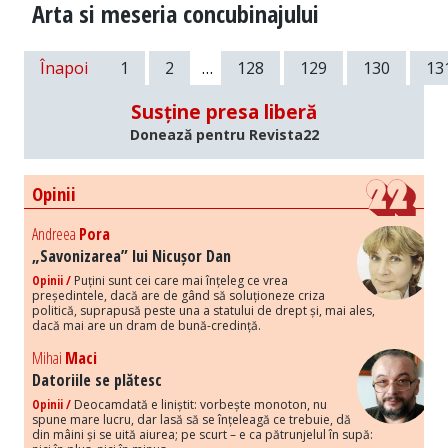
Arta si meseria concubinajului
Înapoi
1
2
…
128
129
130
13
Susține presa liberă
Donează pentru Revista22
Opinii
Andreea
Pora
„Savonizarea” lui Nicușor Dan
Opinii /
Puțini sunt cei care mai înțeleg ce vrea
președintele, dacă are de gând să soluționeze criza
politică, suprapusă peste una a statului de drept și, mai ales,
dacă mai are un dram de bună-credință.
Mihai
Maci
Datoriile se plătesc
Opinii /
Deocamdată e liniștit: vorbește monoton, nu
spune mare lucru, dar lasă să se înțeleagă ce trebuie, dă
din mâini și se uită aiurea; pe scurt – e ca pătrunjelul în supă: