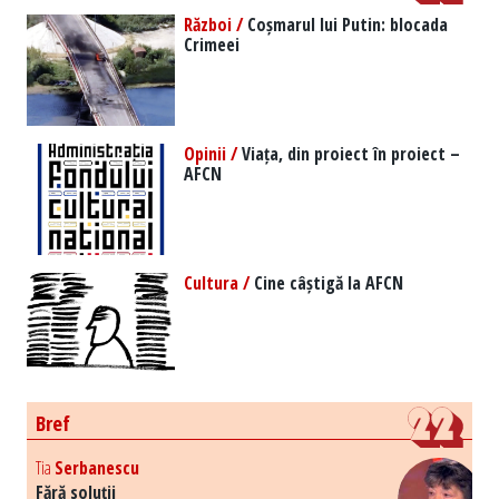
Război /
Coșmarul lui Putin: blocada
Crimeei
Opinii /
Viața, din proiect în proiect –
AFCN
Cultura /
Cine câștigă la AFCN
Bref
Tia
Serbanescu
Fără soluții