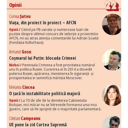
Opinii
Corina
Șuteu
Viața, din proiect în proiect – AFCN
Opinii /
Citind pe FB variate și numeroase luări de
poziție despre ultimul concurs de selecție a proiectelor
AFCN, mi-au atras atenția comentariile lui Adrian Șoaită
(Fundația Kulturhaus).
Armand
Gosu
Coșmarul lui Putin: blocada Crimeei
Război /
Peninsula Crimeea a fost prioritatea numărul
unu în politica Rusiei. Cucerirea ei în 2014 a dovedit
puterea Rusiei, apărarea, menținerea în siguranță și
prosperitatea ei semnifică măreția Moscovei.
Melania
Cincea
O țară în instabilitate politică majoră
Opinii /
La 70 de zile de la demiterea Cabinetului
Bolojan, nici măcar nu se întrevede formarea unui nou
guvern, care să fie sprijinit de o majoritate parlamentară.
Cristian
Campeanu
UE pune la zid Curtea Supremă