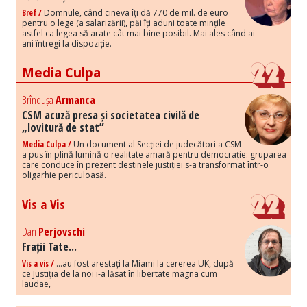
Bref /
Domnule, când cineva îți dă 770 de mil. de euro
pentru o lege (a salarizării), păi îți aduni toate mințile
astfel ca legea să arate cât mai bine posibil. Mai ales când ai
ani întregi la dispoziție.
Media Culpa
Brîndușa
Armanca
CSM acuză presa și societatea civilă de
„lovitură de stat”
Media Culpa /
Un document al Secției de judecători a CSM
a pus în plină lumină o realitate amară pentru democrație: gruparea
care conduce în prezent destinele justiției s-a transformat într-o
oligarhie periculoasă.
Vis a Vis
Dan
Perjovschi
Frații Tate...
Vis a vis /
...au fost arestați la Miami la cererea UK, după
ce Justiția de la noi i-a lăsat în libertate magna cum
laudae,