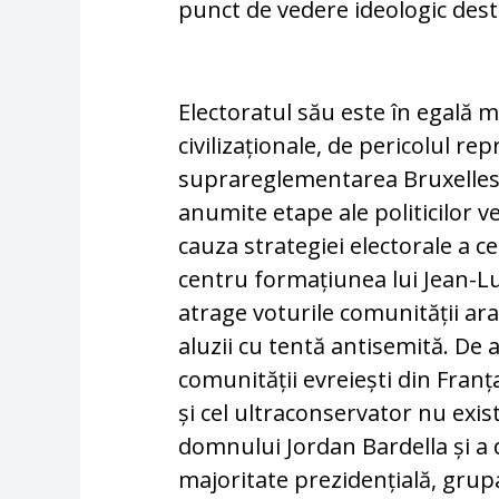
punct de vedere ideologic des
Electoratul său este în egală 
civilizaționale, de pericolul re
suprareglementarea Bruxelles-
anumite etape ale politicilor v
cauza strategiei electorale a ce
centru formațiunea lui Jean-L
atrage voturile comunității a
aluzii cu tentă antisemită. De a
comunității evreiești din Franț
și cel ultraconservator nu exis
domnului Jordan Bardella și a
majoritate prezidențială, grupa