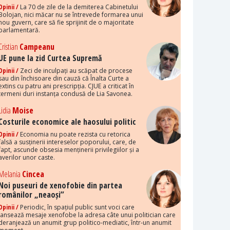
Opinii /
La 70 de zile de la demiterea Cabinetului
Bolojan, nici măcar nu se întrevede formarea unui
nou guvern, care să fie sprijinit de o majoritate
parlamentară.
Cristian
Campeanu
UE pune la zid Curtea Supremă
Opinii /
Zeci de inculpați au scăpat de procese
sau din închisoare din cauză că Înalta Curte a
extins cu patru ani prescripția. CJUE a criticat în
termeni duri instanța condusă de Lia Savonea.
Lidia
Moise
Costurile economice ale haosului politic
Opinii /
Economia nu poate rezista cu retorica
falsă a susținerii intereselor poporului, care, de
fapt, ascunde obsesia menținerii privilegiilor și a
averilor unor caste.
Melania
Cincea
Noi puseuri de xenofobie din partea
românilor „neaoși”
Opinii /
Periodic, în spațiul public sunt voci care
lansează mesaje xenofobe la adresa câte unui politician care
deranjează un anumit grup politico-mediatic, într-un anumit