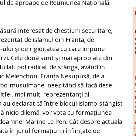
tul de aproape de Reuniunea Națională.
măsură interesat de chestiuni securitare,
prezentat de islamul din Franța, de
ului și de rigiditatea cu care impune
erzi. Cele două sunt și mai apropiate din
luilalt pol radical, de stânga, având în
uc Melenchon, Franța Nesupusă, de a
rabo-musulmane, neezitând să facă dese
ltfel, mai mulți reprezentanți ai
a au declarat că între blocul islamo-stângist
tă nicio dilemă: vor vota cu formațiunea
 doamnei Marine Le Pen. Cât despre actuala
tă în jurul formațiunii înființate de