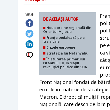
SHARE
Fran
DE ACELAȘI AUTOR
poli
Noua ordine regională din
poli
Orientul Mijlociu
stru
Franța pedalează pe a
treia cale
pe e
Crizele europene
ca v
Strategia lui Netanyahu
3
Înlăturarea primarului
cât 
Istanbulului, în siajul
euro
revoluției politice din SUA
prob
Front Național fondat de bătrâ
erorile în materie de strategi
Macron. E drept că mulți îi re
Națională, care deschide larg pe