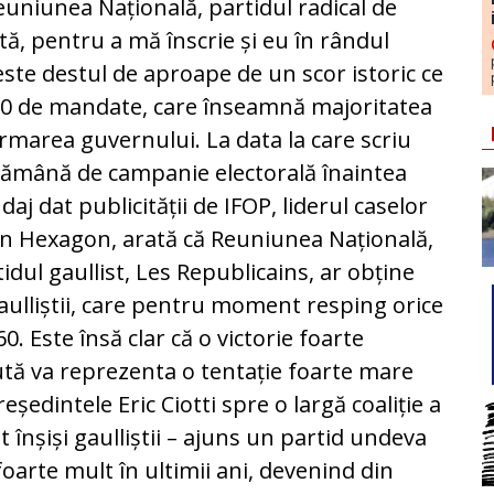
euniunea Națională, partidul radical de
, pentru a mă înscrie și eu în rândul
este destul de aproape de un scor istoric ce
250 de mandate, care înseamnă majoritatea
marea guvernului. La data la care scriu
ptămână de campanie electorală înaintea
daj dat publicității de IFOP, liderul caselor
din Hexagon, arată că Reuniunea Națională,
idul gaullist, Les Republicains, ar obține
aulliștii, care pentru moment resping orice
0. Este însă clar că o victorie foarte
tă va reprezenta o tentație foarte mare
ședintele Eric Ciotti spre o largă coaliție a
t înșiși gaulliștii – ajuns un partid undeva
 foarte mult în ultimii ani, devenind din