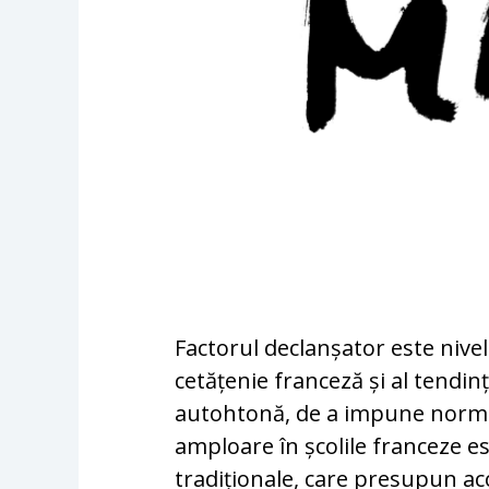
Factorul declanșator este niv
cetățenie franceză și al tendinț
autohtonă, de a impune normel
amploare în școlile franceze es
tradiționale, care presupun aco