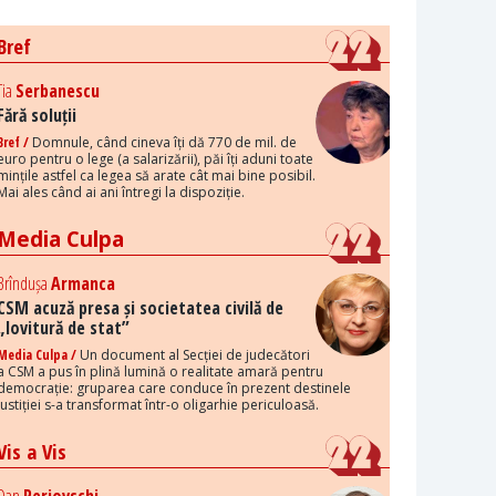
Bref
Tia
Serbanescu
Fără soluții
Bref /
Domnule, când cineva îți dă 770 de mil. de
euro pentru o lege (a salarizării), păi îți aduni toate
mințile astfel ca legea să arate cât mai bine posibil.
Mai ales când ai ani întregi la dispoziție.
Media Culpa
Brîndușa
Armanca
CSM acuză presa și societatea civilă de
„lovitură de stat”
Media Culpa /
Un document al Secției de judecători
a CSM a pus în plină lumină o realitate amară pentru
democrație: gruparea care conduce în prezent destinele
justiției s-a transformat într-o oligarhie periculoasă.
Vis a Vis