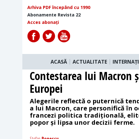
Arhiva PDF începând cu 1990
Abonamente Revista 22
Acces abonați
ACASĂ
ACTUALITATE
INTERNAȚ
Contestarea lui Macron 
Europei
Alegerile reflectă o puternică ten
a lui Macron, care personifică în o
francezi politica tradițională, eli
popor și lipsa unor decizii ferme.
Stefan
Popescu