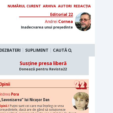
NUMĂRUL CURENT
ARHIVA
AUTORI
REDACȚIA
Editorial 22
Andrei
Cornea
Inadecvarea unui președinte
DEZBATERI
SUPLIMENT
CAUTĂ
Susține presa liberă
Donează pentru Revista22
Opinii
Andreea
Pora
„Savonizarea” lui Nicușor Dan
Opinii /
Puțini sunt cei care mai înțeleg ce vrea
președintele, dacă are de gând să soluționeze