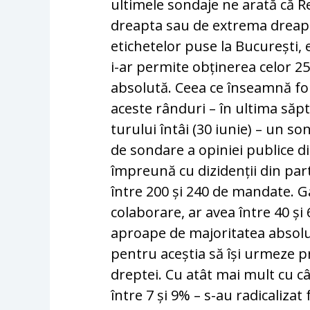
ultimele sondaje ne arată că R
dreapta sau de extrema dreaptă
etichetelor puse la București, 
i-ar permite obținerea celor 
absolută. Ceea ce înseamnă for
aceste rânduri – în ultima să
turului întâi (30 iunie) – un son
de sondare a opiniei publice 
împreună cu dizidenții din part
între 200 și 240 de mandate. G
colaborare, ar avea între 40 și 6
aproape de majoritatea absolu
pentru aceștia să își urmeze pre
dreptei. Cu atât mai mult cu câ
între 7 și 9% – s-au radicalizat