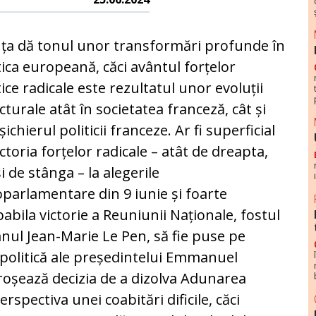
ța dă tonul unor transformări profunde în
tica europeană, căci avântul forțelor
tice radicale este rezultatul unor evoluții
cturale atât în societatea franceză, cât și
șichierul politicii franceze. Ar fi superficial
ictoria forțelor radicale – atât de dreapta,
și de stânga – la alegerile
parlamentare din 9 iunie și foarte
abila victorie a Reuniunii Naționale, fostul
nul Jean-Marie Le Pen, să fie puse pe
e politică ale președintelui Emmanuel
proșează decizia de a dizolva Adunarea
rspectiva unei coabitări dificile, căci