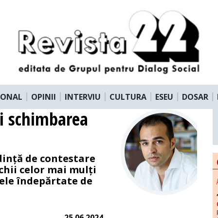
IONAL
OPINII
INTERVIU
CULTURA
ESEU
DOSAR
și schimbarea
dință de contestare
chii celor mai mulți
tele îndepărtate de
25.06.2024