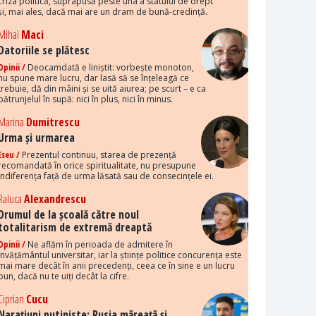
criza politică, suprapusă peste una a statului de drept
și, mai ales, dacă mai are un dram de bună-credință.
Mihai
Maci
Datoriile se plătesc
Opinii /
Deocamdată e liniștit: vorbește monoton,
nu spune mare lucru, dar lasă să se înțeleagă ce
trebuie, dă din mâini și se uită aiurea; pe scurt – e ca
pătrunjelul în supă: nici în plus, nici în minus.
Marina
Dumitrescu
Urma și urmarea
Eseu /
Prezentul continuu, starea de prezență
recomandată în orice spiritualitate, nu presupune
indiferența față de urma lăsată sau de consecințele ei.
Raluca
Alexandrescu
Drumul de la școală către noul
totalitarism de extremă dreaptă
Opinii /
Ne aflăm în perioada de admitere în
învățământul universitar, iar la științe politice concurența este
mai mare decât în anii precedenți, ceea ce în sine e un lucru
bun, dacă nu te uiți decât la cifre.
Ciprian
Cucu
Narațiuni putiniste: Rusia măreață și