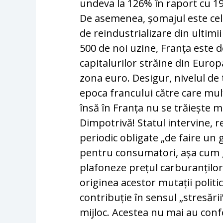
undeva la 126% în raport cu 19
De asemenea, șomajul este cel 
de reindustrializare din ultim
500 de noi uzine, Franța este d
capitalurilor străine din Europa
zona euro. Desigur, nivelul de 
epoca francului către care mulți
însă în Franța nu se trăiește ma
Dimpotrivă! Statul intervine, r
periodic obligate „de faire un 
pentru consumatori, așa cum gi
plafoneze prețul carburanțilo
originea acestor mutații politi
contribuție în sensul „stresării
mijloc. Acestea nu mai au conf