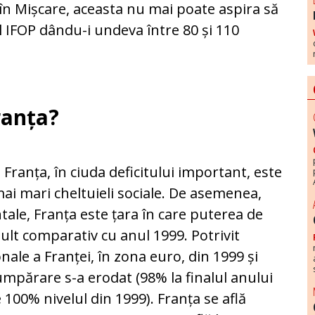
 Mișcare, aceasta nu mai poate aspira să
 IFOP dându-i undeva între 80 și 110
ranța?
Franța, în ciuda deficitului important, este
mai mari cheltuieli sociale. De asemenea,
ntale, Franța este țara în care puterea de
lt comparativ cu anul 1999. Potrivit
nale a Franței, în zona euro, din 1999 și
mpărare s-a erodat (98% la finalul anului
100% nivelul din 1999). Franța se află