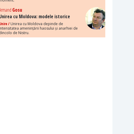
moment.
Armand
Gosu
Unirea cu Moldova: modele istorice
Unire /
Unirea cu Moldova depinde de
intensitatea amenințării haosului și anarhiei de
dincolo de Nistru.