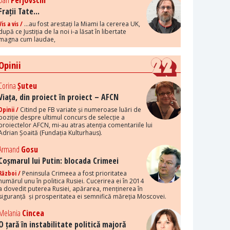
Dan
Perjovschi
Frații Tate...
Vis a vis /
...au fost arestați la Miami la cererea UK,
după ce Justiția de la noi i-a lăsat în libertate
magna cum laudae,
Opinii
Corina
Șuteu
Viața, din proiect în proiect – AFCN
Opinii /
Citind pe FB variate și numeroase luări de
poziție despre ultimul concurs de selecție a
proiectelor AFCN, mi-au atras atenția comentariile lui
Adrian Șoaită (Fundația Kulturhaus).
Armand
Gosu
Coșmarul lui Putin: blocada Crimeei
Război /
Peninsula Crimeea a fost prioritatea
numărul unu în politica Rusiei. Cucerirea ei în 2014
a dovedit puterea Rusiei, apărarea, menținerea în
siguranță și prosperitatea ei semnifică măreția Moscovei.
Melania
Cincea
O țară în instabilitate politică majoră