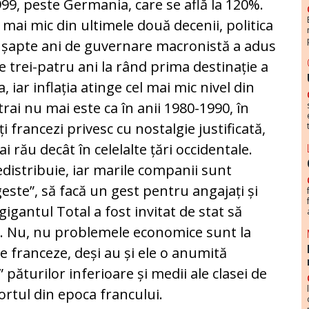
99, peste Germania, care se află la 120%.
mai mic din ultimele două decenii, politica
ii șapte ani de guvernare macronistă a adus
e trei-patru ani la rând prima destinație a
, iar inflația atinge cel mai mic nivel din
trai nu mai este ca în anii 1980-1990, în
 francezi privesc cu nostalgie justificată,
i rău decât în celelalte țări occidentale.
edistribuie, iar marile companii sunt
geste”, să facă un gest pentru angajați și
gantul Total a fost invitat de stat să
r. Nu, nu problemele economice sunt la
ce franceze, deși au și ele o anumită
” păturilor inferioare și medii ale clasei de
ortul din epoca francului.