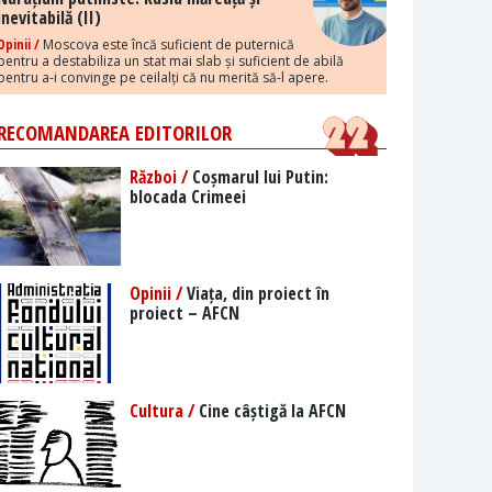
inevitabilă (II)
Opinii /
Moscova este încă suficient de puternică
pentru a destabiliza un stat mai slab și suficient de abilă
pentru a-i convinge pe ceilalți că nu merită să-l apere.
RECOMANDAREA EDITORILOR
Război /
Coșmarul lui Putin:
blocada Crimeei
Opinii /
Viața, din proiect în
proiect – AFCN
Cultura /
Cine câștigă la AFCN