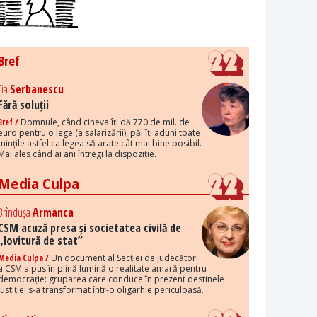
Bref
Tia
Serbanescu
Fără soluții
Bref /
Domnule, când cineva îți dă 770 de mil. de
euro pentru o lege (a salarizării), păi îți aduni toate
mințile astfel ca legea să arate cât mai bine posibil.
Mai ales când ai ani întregi la dispoziție.
Media Culpa
Brîndușa
Armanca
CSM acuză presa și societatea civilă de
„lovitură de stat”
Media Culpa /
Un document al Secției de judecători
a CSM a pus în plină lumină o realitate amară pentru
democrație: gruparea care conduce în prezent destinele
justiției s-a transformat într-o oligarhie periculoasă.