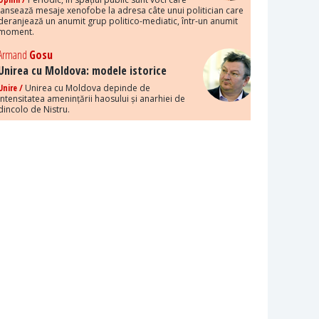
lansează mesaje xenofobe la adresa câte unui politician care
deranjează un anumit grup politico-mediatic, într-un anumit
moment.
Armand
Gosu
Unirea cu Moldova: modele istorice
Unire /
Unirea cu Moldova depinde de
intensitatea amenințării haosului și anarhiei de
dincolo de Nistru.