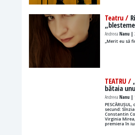
Teatru /
R
„blestemel
Andreea
Nanu | 2
„Merit eu să fi
TEATRU /
bătaia unu
Andreea
Nanu | 1
PESCĂRUȘUL, de
secund: Sînzia
Constantin Co
Virginia Mirea
premiera în iu