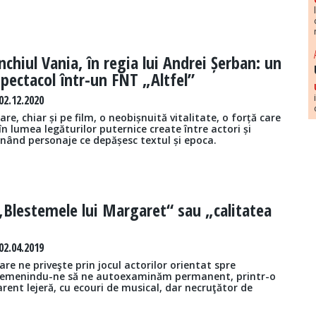
nchiul Vania, în regia lui Andrei Șerban: un
 spectacol într-un FNT „Altfel”
2.12.2020
are, chiar și pe film, o neobișnuită vitalitate, o forță care
n lumea legăturilor puternice create între actori și
unând personaje ce depășesc textul și epoca.
„Blestemele lui Margaret“ sau „calitatea
2.04.2019
are ne priveşte prin jocul actorilor orientat spre
ademenindu-ne să ne autoexaminăm permanent, printr-o
rent lejeră, cu ecouri de musical, dar necruţător de