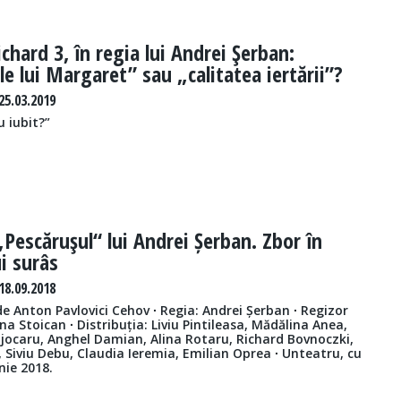
ichard 3, în regia lui Andrei Şerban:
e lui Margaret” sau „calitatea iertării”?
5.03.2019
u iubit?”
„Pescăruşul“ lui Andrei Șerban. Zbor în
i surâs
8.09.2018
 Anton Pavlovici Cehov ∙ Regia: Andrei Șerban ∙ Regizor
na Stoican ∙ Distribuția: Liviu Pintileasa, Mădălina Anea,
jocaru, Anghel Damian, Alina Rotaru, Richard Bovnoczki,
, Siviu Debu, Claudia Ieremia, Emilian Oprea ∙ Unteatru, cu
nie 2018.