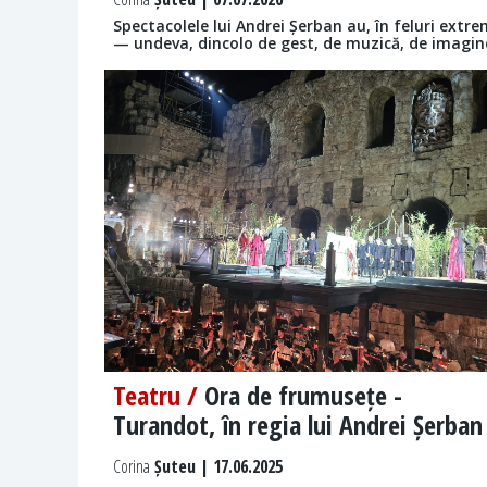
Spectacolele lui Andrei Șerban au, în feluri extr
— undeva, dincolo de gest, de muzică, de imagine 
Teatru /
Ora de frumusețe -
Turandot, în regia lui Andrei Șerban
Corina
Șuteu | 17.06.2025