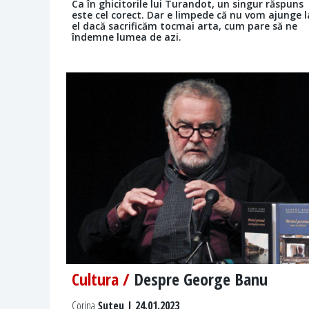
Ca în ghicitorile lui Turandot, un singur răspuns
este cel corect. Dar e limpede că nu vom ajunge l
el dacă sacrificăm tocmai arta, cum pare să ne
îndemne lumea de azi.
Cultura /
Despre George Banu
Corina
Șuteu | 24.01.2023