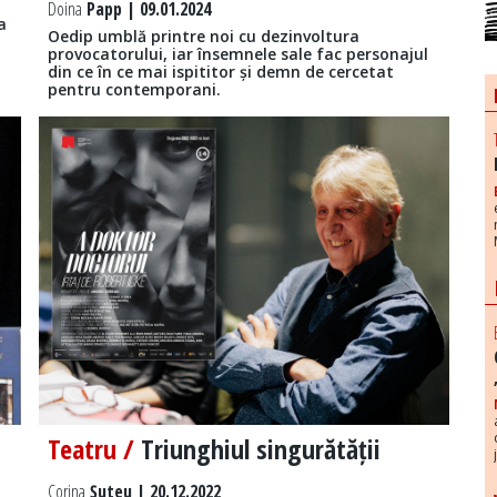
Doina
Papp | 09.01.2024
a
Oedip umblă printre noi cu dezinvoltura
provocatorului, iar însemnele sale fac personajul
din ce în ce mai ispititor și demn de cercetat
pentru contemporani.
Teatru /
Triunghiul singurătății
Corina
Șuteu | 20.12.2022