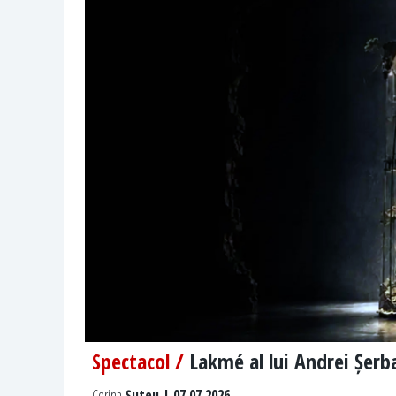
Spectacol /
Lakmé al lui Andrei Șerb
Corina
Șuteu | 07.07.2026