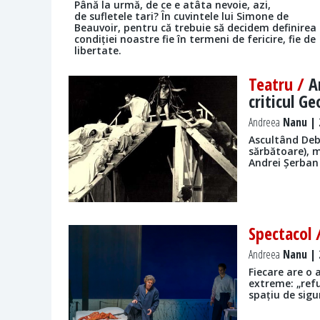
Până la urmă, de ce e atâta nevoie, azi,
de sufletele tari? În cuvintele lui Simone de
Beauvoir, pentru că trebuie să decidem definirea
condiției noastre fie în termeni de fericire, fie de
libertate.
Teatru /
A
criticul G
Andreea
Nanu | 2
Ascultând Debu
sărbătoare), m
Andrei Șerban
Spectacol
Andreea
Nanu | 2
Fiecare are o 
extreme: „refu
spațiu de sigu