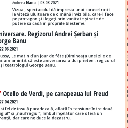
Andreea
Nanu | 03.08.2021
Vizual, spectacolul dă impresia unui carusel rotit
la viteză uluitoare de o mână invizibilă, care-i face
pe protagonişti legaţi prin vanitate şi sete de
putere să cadă în propriile blesteme.
niversare. Regizorul Andrei Șerban și
eorge Banu
2.06.2021
ssy, Le matin d’un jour de fête (Dimineaţa unei zile de
i-am amintit că este aniversarea a doi prieteni: regizorul
 și teatrologul George Banu.
 /
Otello de Verdi, pe canapeaua lui Freud
7.04.2021
astfel de insulă paradoxală, aflată în tensiune între două
giul“ și „naufragiul“; limbul înşelător care oferă un
ranţă, dar care ne duce la dezastru.