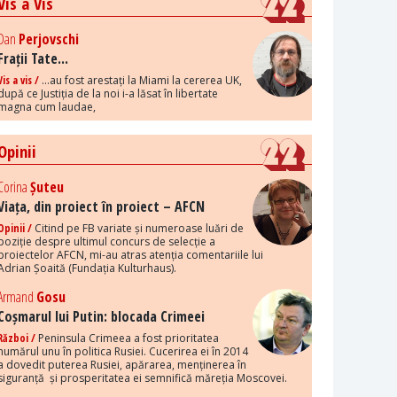
Vis a Vis
Dan
Perjovschi
Frații Tate...
Vis a vis /
...au fost arestați la Miami la cererea UK,
după ce Justiția de la noi i-a lăsat în libertate
magna cum laudae,
Opinii
Corina
Șuteu
Viața, din proiect în proiect – AFCN
Opinii /
Citind pe FB variate și numeroase luări de
poziție despre ultimul concurs de selecție a
proiectelor AFCN, mi-au atras atenția comentariile lui
Adrian Șoaită (Fundația Kulturhaus).
Armand
Gosu
Coșmarul lui Putin: blocada Crimeei
Război /
Peninsula Crimeea a fost prioritatea
numărul unu în politica Rusiei. Cucerirea ei în 2014
a dovedit puterea Rusiei, apărarea, menținerea în
siguranță și prosperitatea ei semnifică măreția Moscovei.