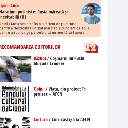
Ciprian
Cucu
Narațiuni putiniste: Rusia măreață și
inevitabilă (II)
Opinii /
Moscova este încă suficient de puternică
pentru a destabiliza un stat mai slab și suficient de abilă
pentru a-i convinge pe ceilalți că nu merită să-l apere.
RECOMANDAREA EDITORILOR
Război /
Coșmarul lui Putin:
blocada Crimeei
Opinii /
Viața, din proiect în
proiect – AFCN
Cultura /
Cine câștigă la AFCN