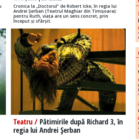
u
Cronica la „Doctorul” de Robert Icke, în regia lui
Andrei Șerban (Teatrul Maghiar din Timișoara):
pentru Ruth, viața are un sens concret, prin
început și sfârșit.
Teatru /
Pătimirile după Richard 3, în
regia lui Andrei Şerban