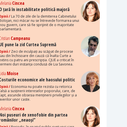
Melania
Cincea
O țară în instabilitate politică majoră
Opinii /
La 70 de zile de la demiterea Cabinetului
Bolojan, nici măcar nu se întrevede formarea unui
nou guvern, care să fie sprijinit de o majoritate
parlamentară.
Cristian
Campeanu
UE pune la zid Curtea Supremă
Opinii /
Zeci de inculpați au scăpat de procese
sau din închisoare din cauză că Înalta Curte a
extins cu patru ani prescripția. CJUE a criticat în
termeni duri instanța condusă de Lia Savonea.
Lidia
Moise
Costurile economice ale haosului politic
Opinii /
Economia nu poate rezista cu retorica
falsă a susținerii intereselor poporului, care, de
fapt, ascunde obsesia menținerii privilegiilor și a
averilor unor caste.
Melania
Cincea
Noi puseuri de xenofobie din partea
românilor „neaoși”
Opinii /
Periodic, în spațiul public sunt voci care