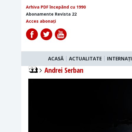
Arhiva PDF începând cu 1990
Abonamente Revista 22
Acces abonați
ACASĂ
ACTUALITATE
INTERNAȚ
Andrei Serban