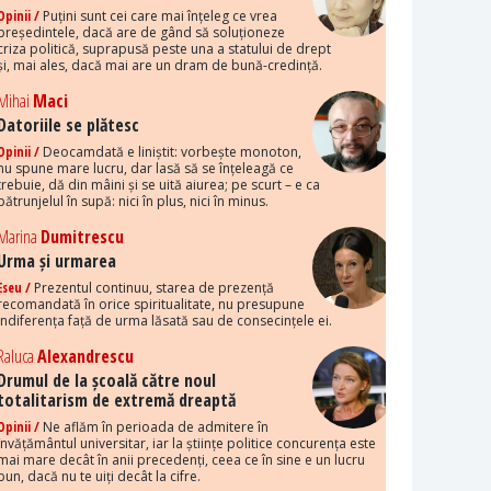
Opinii /
Puțini sunt cei care mai înțeleg ce vrea
președintele, dacă are de gând să soluționeze
criza politică, suprapusă peste una a statului de drept
și, mai ales, dacă mai are un dram de bună-credință.
Mihai
Maci
Datoriile se plătesc
Opinii /
Deocamdată e liniștit: vorbește monoton,
nu spune mare lucru, dar lasă să se înțeleagă ce
trebuie, dă din mâini și se uită aiurea; pe scurt – e ca
pătrunjelul în supă: nici în plus, nici în minus.
Marina
Dumitrescu
Urma și urmarea
Eseu /
Prezentul continuu, starea de prezență
recomandată în orice spiritualitate, nu presupune
indiferența față de urma lăsată sau de consecințele ei.
Raluca
Alexandrescu
Drumul de la școală către noul
totalitarism de extremă dreaptă
Opinii /
Ne aflăm în perioada de admitere în
învățământul universitar, iar la științe politice concurența este
mai mare decât în anii precedenți, ceea ce în sine e un lucru
bun, dacă nu te uiți decât la cifre.