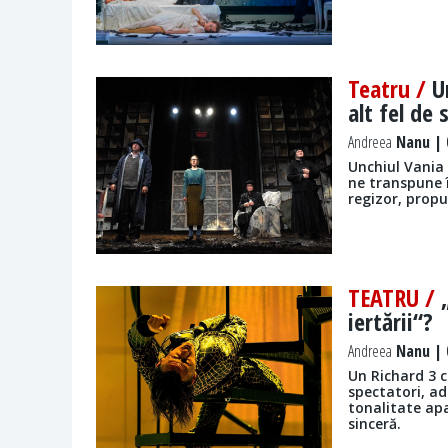
Teatru /
U
alt fel de
Andreea
Nanu | 0
Unchiul Vania 
ne transpune î
regizor, prop
TEATRU /
iertării“?
Andreea
Nanu | 0
Un Richard 3 c
spectatori, 
tonalitate apa
sinceră.