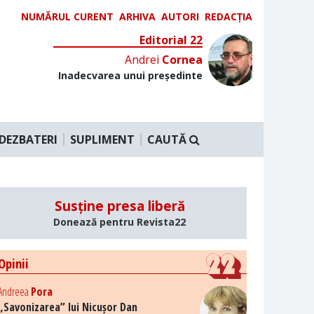
NUMĂRUL CURENT
ARHIVA
AUTORI
REDACȚIA
Editorial 22
Andrei
Cornea
Inadecvarea unui președinte
DEZBATERI
SUPLIMENT
CAUTĂ
Susține presa liberă
Donează pentru Revista22
Opinii
Andreea
Pora
„Savonizarea” lui Nicușor Dan