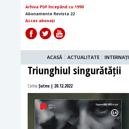
Arhiva PDF începând cu 1990
Abonamente Revista 22
Acces abonați
ACASĂ
ACTUALITATE
INTERNAȚ
Triunghiul singurătății
Corina
Șuteu | 20.12.2022