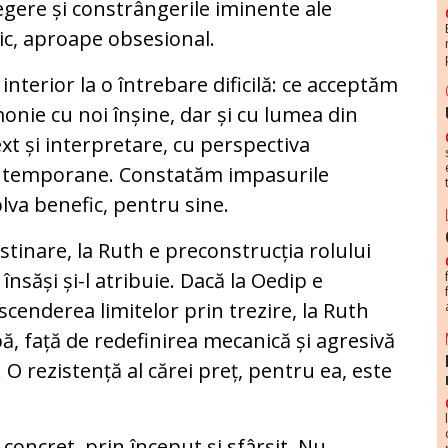
legere și constrângerile iminente ale
ic, aproape obsesional.
terior la o întrebare dificilă: ce acceptăm
monie cu noi înșine, dar și cu lumea din
ext și interpretare, cu perspectiva
contemporane. Constatăm impasurile
lva benefic, pentru sine.
stinare, la Ruth e preconstrucția rolului
 însăși și-l atribuie. Dacă la Oedip e
nscenderea limitelor prin trezire, la Ruth
ă, față de redefinirea mecanică și agresivă
e. O rezistență al cărei preț, pentru ea, este
concret, prin început și sfârșit. Nu