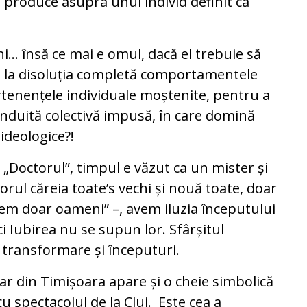
e produce asupra unui individ definit ca
i… însă ce mai e omul, dacă el trebuie să
nă la disoluția completă comportamentele
artenențele individuale moștenite, pentru a
onduită colectivă impusă, în care domină
 ideologice?!
în „Doctorul”, timpul e văzut ca un mister și
riorul căreia toate’s vechi și nouă toate, doar
em doar oameni” –, avem iluzia începutului
ici Iubirea nu se supun lor. Sfârșitul
r transformare și începuturi.
ar din Timișoara apare și o cheie simbolică
u spectacolul de la Cluj. Este cea a