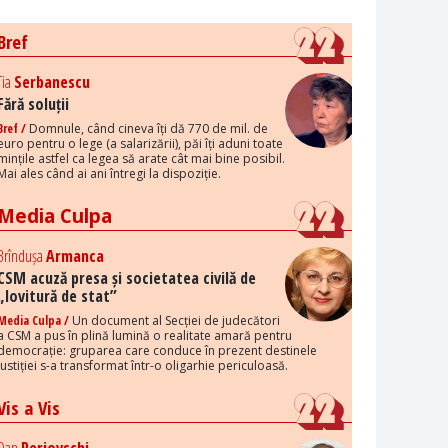
Bref
Tia
Serbanescu
Fără soluții
Bref /
Domnule, când cineva îți dă 770 de mil. de
euro pentru o lege (a salarizării), păi îți aduni toate
mințile astfel ca legea să arate cât mai bine posibil.
Mai ales când ai ani întregi la dispoziție.
Media Culpa
Brîndușa
Armanca
CSM acuză presa și societatea civilă de
„lovitură de stat”
Media Culpa /
Un document al Secției de judecători
a CSM a pus în plină lumină o realitate amară pentru
democrație: gruparea care conduce în prezent destinele
justiției s-a transformat într-o oligarhie periculoasă.
Vis a Vis