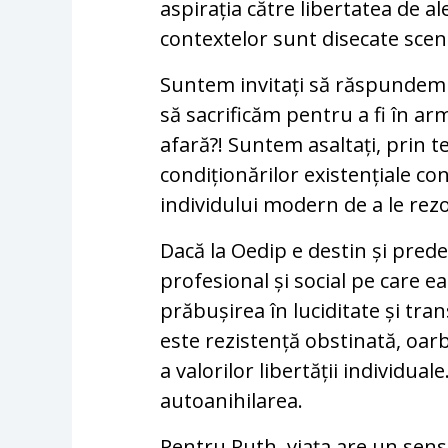
aspirația către libertatea de a
contextelor sunt disecate scen
Suntem invitați să răspundem in
să sacrificăm pentru a fi în ar
afară?! Suntem asaltați, prin t
condiționărilor existențiale 
individului modern de a le rezo
Dacă la Oedip e destin și prede
profesional și social pe care ea
prăbușirea în luciditate și tra
este rezistență obstinată, oarb
a valorilor libertății individual
autoanihilarea.
Pentru Ruth, viața are un sens 