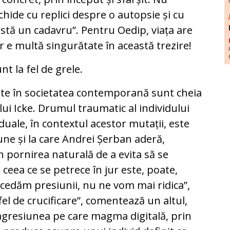
hide cu replici despre o autopsie și cu
istă un cadavru”. Pentru Oedip, viața are
ar e multă singurătate în această trezire!
unt la fel de grele.
cute în societatea contemporană sunt cheia
 lui Icke. Drumul traumatic al individului
iduale, în contextul acestor mutații, este
ne și la care Andrei Șerban aderă,
n pornirea naturală de a evita să se
ceea ce se petrece în jur este, poate,
că cedăm presiunii, nu ne vom mai ridica”,
el de crucificare”, comentează un altul,
agresiunea pe care magma digitală, prin