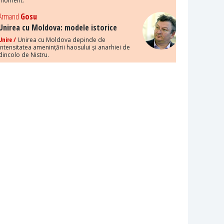
moment.
Armand
Gosu
Unirea cu Moldova: modele istorice
Unire /
Unirea cu Moldova depinde de
intensitatea amenințării haosului și anarhiei de
dincolo de Nistru.