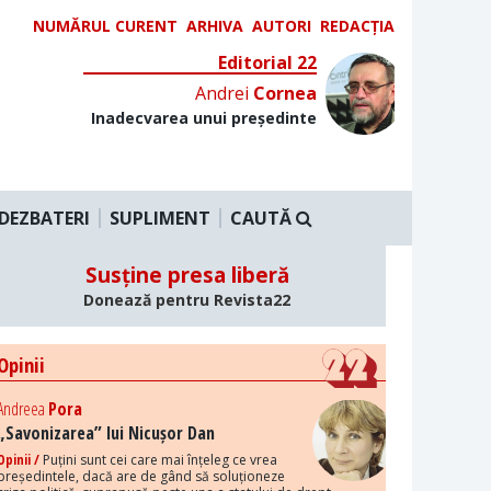
NUMĂRUL CURENT
ARHIVA
AUTORI
REDACȚIA
Editorial 22
Andrei
Cornea
Inadecvarea unui președinte
DEZBATERI
SUPLIMENT
CAUTĂ
Susține presa liberă
Donează pentru Revista22
Opinii
Andreea
Pora
„Savonizarea” lui Nicușor Dan
Opinii /
Puțini sunt cei care mai înțeleg ce vrea
președintele, dacă are de gând să soluționeze