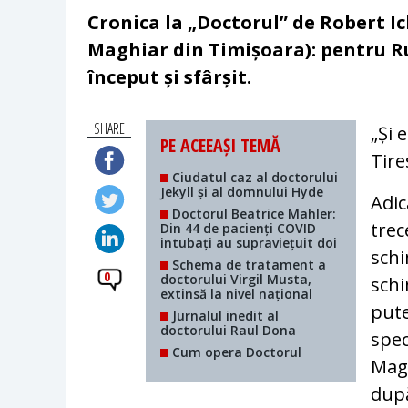
Cronica la „Doctorul” de Robert Ic
Maghiar din Timișoara): pentru Ru
început și sfârșit.
SHARE
„Și 
PE ACEEAȘI TEMĂ
Tire
Ciudatul caz al doctorului
Jekyll și al domnului Hyde
Adi
Doctorul Beatrice Mahler:
trec
Din 44 de pacienți COVID
intubați au supraviețuit doi
sch
Schema de tratament a
0
doctorului Virgil Musta,
sch
extinsă la nivel național
pute
Jurnalul inedit al
doctorului Raul Dona
spec
Cum opera Doctorul
Magh
după