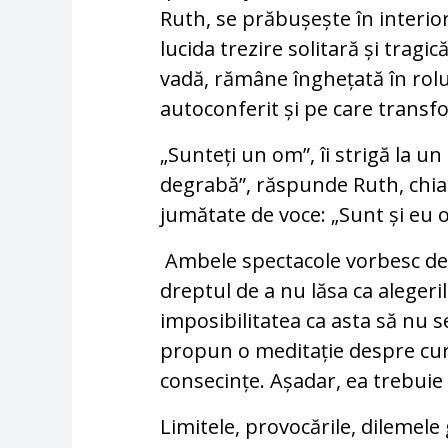
Ruth, se prăbușește în interio
lucida trezire solitară și tragic
vadă, rămâne înghețată în rolul
autoconferit și pe care transfo
„Sunteți un om”, îi strigă la
degrabă”, răspunde Ruth, chia
jumătate de voce: „Sunt și eu 
Ambele spectacole vorbesc des
dreptul de a nu lăsa ca alegeril
imposibilitatea ca asta să nu 
propun o meditație despre curaj
consecințe. Așadar, ea trebuie
Limitele, provocările, dilemele 