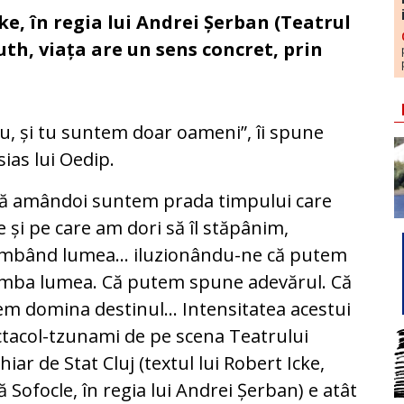
ke, în regia lui Andrei Șerban (Teatrul
th, viața are un sens concret, prin
eu, și tu suntem doar oameni”, îi spune
sias lui Oedip.
că amândoi suntem prada timpului care
e și pe care am dori să îl stăpânim,
imbând lumea… iluzionându-ne că putem
imba lumea. Că putem spune adevărul. Că
m domina destinul… Intensitatea acestui
tacol-tzunami de pe scena Teatrului
iar de Stat Cluj (textul lui Robert Icke,
 Sofocle, în regia lui Andrei Șerban) e atât