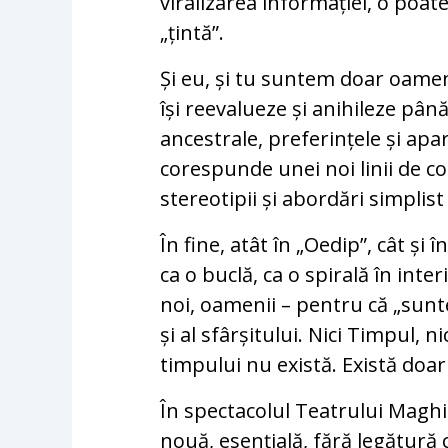
viralizarea informației, o poat
„țintă”.
Și eu, și tu suntem doar oamen
își reevalueze și anihileze pâ
ancestrale, preferințele și ap
corespunde unei noi linii de c
stereotipii și abordări simplist
În fine, atât în „Oedip”, cât și 
ca o buclă, ca o spirală în inte
noi, oamenii – pentru că „sunt
și al sfârșitului. Nici Timpul, n
timpului nu există. Există doa
În spectacolul Teatrului Maghi
nouă, esențială, fără legătură c