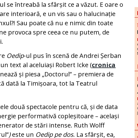
l se întreabă la sfârșit ce a văzut. E oare o
re interioară, e un vis sau o halucinație
inxul?! Sau poate că nu e nimic din toate
a ne provoca spre ceea ce nu putem, de
i.
pre
Oedip‑
ul
pus în scenă de Andrei Șerban
un text al aceluiași Robert Icke (
cronica
nează și piesa „Doctorul” – premiera de
tă dată la Timișoara, tot la Teatrul
ele două spectacole pentru că, și de data
nergie performativă copleșitoare – același
nerator de stări intense. Ruth Wolff
rul”
)
este un
Oedip pe dos
. La sfârșit, ea,