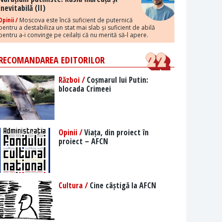
inevitabilă (II)
Opinii /
Moscova este încă suficient de puternică
pentru a destabiliza un stat mai slab și suficient de abilă
pentru a-i convinge pe ceilalți că nu merită să-l apere.
RECOMANDAREA EDITORILOR
Război /
Coșmarul lui Putin:
blocada Crimeei
Opinii /
Viața, din proiect în
proiect – AFCN
Cultura /
Cine câștigă la AFCN