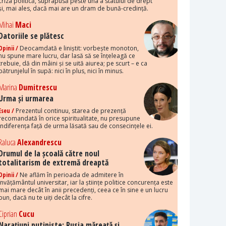
criza politică, suprapusă peste una a statului de drept
și, mai ales, dacă mai are un dram de bună-credință.
Mihai
Maci
Datoriile se plătesc
Opinii /
Deocamdată e liniștit: vorbește monoton,
nu spune mare lucru, dar lasă să se înțeleagă ce
trebuie, dă din mâini și se uită aiurea; pe scurt – e ca
pătrunjelul în supă: nici în plus, nici în minus.
Marina
Dumitrescu
Urma și urmarea
Eseu /
Prezentul continuu, starea de prezență
recomandată în orice spiritualitate, nu presupune
indiferența față de urma lăsată sau de consecințele ei.
Raluca
Alexandrescu
Drumul de la școală către noul
totalitarism de extremă dreaptă
Opinii /
Ne aflăm în perioada de admitere în
învățământul universitar, iar la științe politice concurența este
mai mare decât în anii precedenți, ceea ce în sine e un lucru
bun, dacă nu te uiți decât la cifre.
Ciprian
Cucu
Narațiuni putiniste: Rusia măreață și