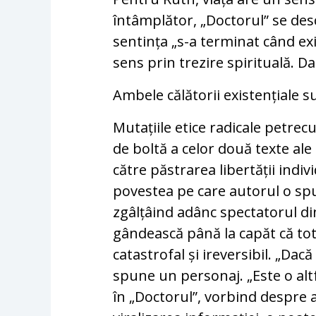
întâmplător, „Doctorul” se desc
sentința „s-a terminat când ex
sens prin trezire spirituală. D
Ambele călătorii existențiale s
Mutațiile etice radicale petre
de boltă a celor două texte ale
către păstrarea libertății indiv
povestea pe care autorul o spu
zgâlțâind adânc spectatorul di
gândească până la capăt că tot 
catastrofal și ireversibil. „Da
spune un personaj. „Este o altf
în „Doctorul”, vorbind despre 