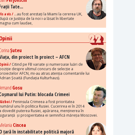
Dan
Perjovschi
Frații Tate...
Vis a vis /
...au fost arestați la Miami la cererea UK,
după ce Justiția de la noi i-a lăsat în libertate
magna cum laudae,
Opinii
Corina
Șuteu
Viața, din proiect în proiect – AFCN
Opinii /
Citind pe FB variate și numeroase luări de
poziție despre ultimul concurs de selecție a
proiectelor AFCN, mi-au atras atenția comentariile lui
Adrian Șoaită (Fundația Kulturhaus).
Armand
Gosu
Coșmarul lui Putin: blocada Crimeei
Război /
Peninsula Crimeea a fost prioritatea
numărul unu în politica Rusiei. Cucerirea ei în 2014
a dovedit puterea Rusiei, apărarea, menținerea în
siguranță și prosperitatea ei semnifică măreția Moscovei.
Melania
Cincea
O țară în instabilitate politică majoră