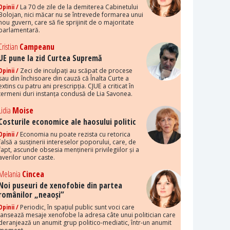
Opinii /
La 70 de zile de la demiterea Cabinetului
Bolojan, nici măcar nu se întrevede formarea unui
nou guvern, care să fie sprijinit de o majoritate
parlamentară.
Cristian
Campeanu
UE pune la zid Curtea Supremă
Opinii /
Zeci de inculpați au scăpat de procese
sau din închisoare din cauză că Înalta Curte a
extins cu patru ani prescripția. CJUE a criticat în
termeni duri instanța condusă de Lia Savonea.
Lidia
Moise
Costurile economice ale haosului politic
Opinii /
Economia nu poate rezista cu retorica
falsă a susținerii intereselor poporului, care, de
fapt, ascunde obsesia menținerii privilegiilor și a
averilor unor caste.
Melania
Cincea
Noi puseuri de xenofobie din partea
românilor „neaoși”
Opinii /
Periodic, în spațiul public sunt voci care
lansează mesaje xenofobe la adresa câte unui politician care
deranjează un anumit grup politico-mediatic, într-un anumit