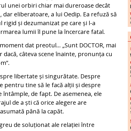
rul unei orbiri chiar mai dureroase decât
ă, dar eliberatoare, a lui Oedip. Ea refuză să
 rigid și dezumanizat pe care și l-a
rmarea lumii îl pune la încercare fatal.
 un moment dat preotul… „Sunt DOCTOR, mai
r dacă, câteva scene înainte, pronunța cu
om”.
pre libertate și singurătate. Despre
e pentru tine să le facă alții și despre
se întâmple, de fapt. De asemenea, ele
ul de a ști că orice alegere are
 asumată până la capăt.
greu de soluționat ale relației între