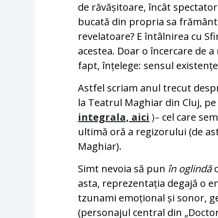
de răvășitoare, încât spectatoru
bucată din propria sa frământa
revelatoare? E întâlnirea cu Sf
acestea. Doar o încercare de 
fapt, înțelege: sensul existențe
Astfel scriam anul trecut des
la Teatrul Maghiar din Cluj, pe 
integrala, aici
)–
cel care sem
ultimă oră a regizorului (de as
Maghiar).
Simt nevoia să pun
în oglindă
c
asta, reprezentația degajă o e
tzunami emoțional și sonor, ge
(personajul central din „Docto