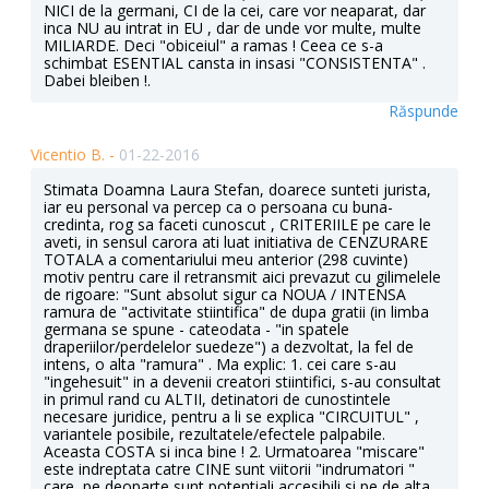
NICI de la germani, CI de la cei, care vor neaparat, dar
inca NU au intrat in EU , dar de unde vor multe, multe
MILIARDE. Deci "obiceiul" a ramas ! Ceea ce s-a
schimbat ESENTIAL cansta in insasi "CONSISTENTA" .
Dabei bleiben !.
Răspunde
Vicentio B. -
01-22-2016
Stimata Doamna Laura Stefan, doarece sunteti jurista,
iar eu personal va percep ca o persoana cu buna-
credinta, rog sa faceti cunoscut , CRITERIILE pe care le
aveti, in sensul carora ati luat initiativa de CENZURARE
TOTALA a comentariului meu anterior (298 cuvinte)
motiv pentru care il retransmit aici prevazut cu gilimelele
de rigoare: "Sunt absolut sigur ca NOUA / INTENSA
ramura de "activitate stiintifica" de dupa gratii (in limba
germana se spune - cateodata - "in spatele
draperiilor/perdelelor suedeze") a dezvoltat, la fel de
intens, o alta "ramura" . Ma explic: 1. cei care s-au
"ingehesuit" in a devenii creatori stiintifici, s-au consultat
in primul rand cu ALTII, detinatori de cunostintele
necesare juridice, pentru a li se explica "CIRCUITUL" ,
variantele posibile, rezultatele/efectele palpabile.
Aceasta COSTA si inca bine ! 2. Urmatoarea "miscare"
este indreptata catre CINE sunt viitorii "indrumatori "
care, pe deoparte sunt potentiali accesibili si pe de alta