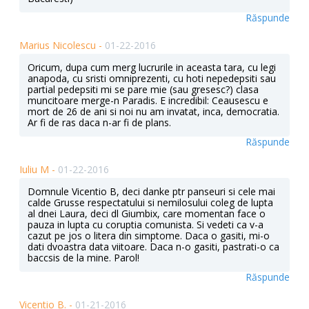
Răspunde
Marius Nicolescu -
01-22-2016
Oricum, dupa cum merg lucrurile in aceasta tara, cu legi
anapoda, cu sristi omniprezenti, cu hoti nepedepsiti sau
partial pedepsiti mi se pare mie (sau gresesc?) clasa
muncitoare merge-n Paradis. E incredibil: Ceausescu e
mort de 26 de ani si noi nu am invatat, inca, democratia.
Ar fi de ras daca n-ar fi de plans.
Răspunde
Iuliu M -
01-22-2016
Domnule Vicentio B, deci danke ptr panseuri si cele mai
calde Grusse respectatului si nemilosului coleg de lupta
al dnei Laura, deci dl Giumbix, care momentan face o
pauza in lupta cu coruptia comunista. Si vedeti ca v-a
cazut pe jos o litera din simptome. Daca o gasiti, mi-o
dati dvoastra data viitoare. Daca n-o gasiti, pastrati-o ca
baccsis de la mine. Parol!
Răspunde
Vicentio B. -
01-21-2016