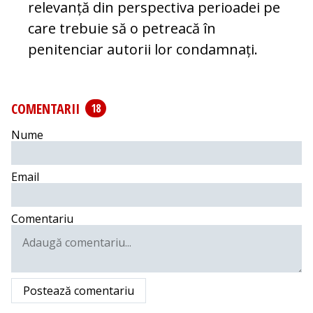
relevanță din pers­pectiva perioadei pe
care trebuie să o pe­trea­că în
penitenciar autorii lor condam­nați.
COMENTARII
18
Nume
Email
Comentariu
Postează comentariu