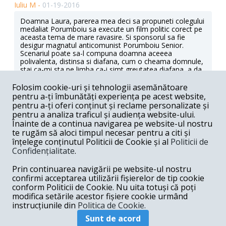
Iuliu M -
01-19-2016
Doamna Laura, parerea mea deci sa propuneti colegului
medaliat Porumboiu sa execute un film politic corect pe
aceasta tema de mare ravasire. Si sponsorul sa fie
desigur magnatul anticomunist Porumboiu Senior.
Scenariul poate sa-l compuna doamna aceeea
polivalenta, distinsa si diafana, cum o cheama domnule,
stai ca-mi sta pe limba ca-i simt greutatea diafana, a da,
Alina Mungiu, erudita profesoara de capitalism stiintific.
Hai rog sa grabim ca nu prea mai gasesc nici un film de
Folosim cookie-uri și tehnologii asemănătoare
vazut in ultima vreme.
pentru a-ți îmbunătăți experiența pe acest website,
pentru a-ți oferi conținut și reclame personalizate și
Răspunde
pentru a analiza traficul și audiența website-ului.
Înainte de a continua navigarea pe website-ul nostru
Iuliu M -
01-19-2016
te rugăm să aloci timpul necesar pentru a citi și
înțelege conținutul Politicii de Cookie și al
Politicii de
Doamna Laura, din punctul meu de vedere poza
Confidențialitate
.
dvoastra de profil este prea deci stramta. Deci lipseste
medalia ptr curaj american anticorupt si nu se vede nici
Prin continuarea navigării pe website-ul nostru
colegul dvoastra de lupta integra anticoruptie
anticomunista, deci dl Giumbix. Rog sa rectificam aceste
confirmi acceptarea utilizării fișierelor de tip cookie
mici neajunsuri. Hai multumesc si spor la lupta
conform Politicii de Cookie. Nu uita totuși că poți
anticomunista si anticorupta, fondata de regimul
modifica setările acestor fișiere cookie urmând
dvoastra Udrea-Basescu.
instrucțiunile din
Politica de Cookie.
Răspunde
Sunt de acord