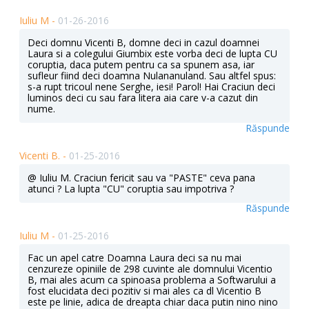
Iuliu M -
01-26-2016
Deci domnu Vicenti B, domne deci in cazul doamnei
Laura si a colegului Giumbix este vorba deci de lupta CU
coruptia, daca putem pentru ca sa spunem asa, iar
sufleur fiind deci doamna Nulananuland. Sau altfel spus:
s-a rupt tricoul nene Serghe, iesi! Parol! Hai Craciun deci
luminos deci cu sau fara litera aia care v-a cazut din
nume.
Răspunde
Vicenti B. -
01-25-2016
@ Iuliu M. Craciun fericit sau va "PASTE" ceva pana
atunci ? La lupta "CU" coruptia sau impotriva ?
Răspunde
Iuliu M -
01-25-2016
Fac un apel catre Doamna Laura deci sa nu mai
cenzureze opiniile de 298 cuvinte ale domnului Vicentio
B, mai ales acum ca spinoasa problema a Softwarului a
fost elucidata deci pozitiv si mai ales ca dl Vicentio B
este pe linie, adica de dreapta chiar daca putin nino nino