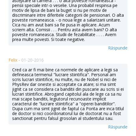
asteptare la camera . . . o alta poveste romaneasca -
pensii speciale intr-o veselie. Una probabil respinsa pe
motiv de lipsa de bani la buget si nu pe motiv de
discriminare intre diferitele categorii de pensionari. O alta
poveste romaneasca. - o noua lege a salarizarii unitare.
Cica nu am avut bani sa fie pusa in aplicare. Acum
scriem alta. Comisii . . . Pentru asta avem bani? O alta
poveste romaneasca. Studii de fezabilitate . . . . Avem
prea multe povesti. Si toate negative.
Răspunde
Felix -
01-20-2016
Cred ca ar fi mai bine ca normele de aplicare a legii sa
defineasca termenul "lucrare stiintifica". Personal am
scris lucrari stiintifice, nu multe, nu de Nobel si nici de
PhysRev dar oneste si acceptate ca atare; si ma simt
jignit ca se considera ca banditii din puscarie au scris si ei
lucrari stiintifice. Abrogand capitolul ala de lege ca sa nu
mai scape banditii, legiutorul recunoaste implicit
caracterul de "lucrare stiintifica" a "operei banditilor".
Dupa cum ma simt jignit de faptul ca Ponta are inca titlul
de doctor si nici coordonatorul lui de doctorat nu a fost
sanctionat pentru falsul grosolan al studentului sau.
Răspunde