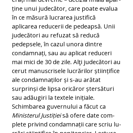
ține unui judecător, care poate evalua
în ce măsură lucrarea justifică
aplicarea re­du­cerii de pedeapsă. Unii
judecători au re­fu­zat să reducă
pedepsele, în cazul unora din­tre
condamnați, sau au aplicat reduceri
mai mici de 30 de zile. Alţi judecători au
cerut manuscrisele lucrărilor științifice
ale condamnaților și s-au arătat
surprinși de lip­sa oricăror ștersături
sau adăugiri la tex­tele inițiale.
Schimbarea guvernului a fă­cut ca
Ministerul Justiției
să ofere date com­
plete privind condamnații care scriu lu­