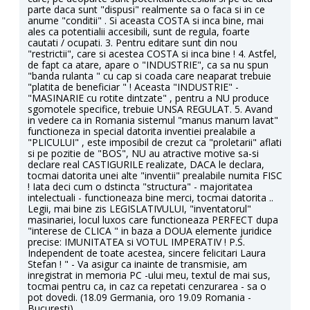
parte daca sunt "dispusi" realmente sa o faca si in ce
anume "conditii" . Si aceasta COSTA si inca bine, mai
ales ca potentialii accesibili, sunt de regula, foarte
cautati / ocupati. 3. Pentru editare sunt din nou
"restrictii", care si acestea COSTA si inca bine ! 4. Astfel,
de fapt ca atare, apare o "INDUSTRIE", ca sa nu spun
"banda rulanta " cu cap si coada care neaparat trebuie
"platita de beneficiar " ! Aceasta "INDUSTRIE" -
"MASINARIE cu rotite dintzate" , pentru a NU produce
sgomotele specifice, trebuie UNSA REGULAT. 5. Avand
in vedere ca in Romania sistemul "manus manum lavat"
functioneza in special datorita inventiei prealabile a
"PLICULUI" , este imposibil de crezut ca "proletarii" aflati
si pe pozitie de "BOS", NU au atractive motive sa-si
declare real CASTIGURILE realizate, DACA le declara,
tocmai datorita unei alte "inventii" prealabile numita FISC
! Iata deci cum o dstincta "structura" - majoritatea
intelectuali - functioneaza bine merci, tocmai datorita ..
Legii, mai bine zis LEGISLATIVULUI, "inventatorul"
masinariei, locul luxos care functioneaza PERFECT dupa
"interese de CLICA " in baza a DOUA elemente juridice
precise: IMUNITATEA si VOTUL IMPERATIV ! P.S.
Independent de toate acestea, sincere felicitari Laura
Stefan ! " - Va asigur ca inainte de transmisie, am
inregistrat in memoria PC -ului meu, textul de mai sus,
tocmai pentru ca, in caz ca repetati cenzurarea - sa o
pot dovedi. (18.09 Germania, oro 19.09 Romania -
Bucuresti)