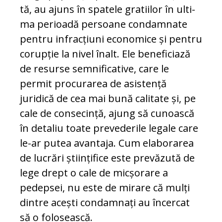
tă, au ajuns în spatele gratiilor în ul­ti­
ma perioadă persoane condamnate
pentru infracțiuni economice și pentru
corupție la nivel înalt. Ele beneficiază
de resurse sem­nificative, care le
permit procurarea de asistență
juridică de cea mai bună ca­li­tate și, pe
cale de consecință, ajung să cu­noască
în detaliu toate prevederile legale care
le-ar putea avantaja. Cum elaborarea
de lucrări științifice este prevăzută de
lege drept o cale de mic­șo­rare a
pedepsei, nu este de mi­rare că mulți
dintre acești condamnați au în­cercat
să o folosească.