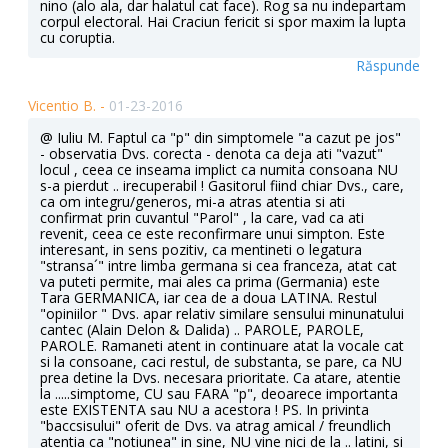
nino (alo ala, dar halatul cat face). Rog sa nu indepartam
corpul electoral. Hai Craciun fericit si spor maxim la lupta
cu coruptia.
Răspunde
Vicentio B. -
01-23-2016
@ Iuliu M. Faptul ca "p" din simptomele "a cazut pe jos"
- observatia Dvs. corecta - denota ca deja ati "vazut"
locul , ceea ce inseama implict ca numita consoana NU
s-a pierdut .. irecuperabil ! Gasitorul fiind chiar Dvs., care,
ca om integru/generos, mi-a atras atentia si ati
confirmat prin cuvantul "Parol" , la care, vad ca ati
revenit, ceea ce este reconfirmare unui simpton. Este
interesant, in sens pozitiv, ca mentineti o legatura
"stransa´" intre limba germana si cea franceza, atat cat
va puteti permite, mai ales ca prima (Germania) este
Tara GERMANICA, iar cea de a doua LATINA. Restul
"opiniilor " Dvs. apar relativ similare sensului minunatului
cantec (Alain Delon & Dalida) .. PAROLE, PAROLE,
PAROLE. Ramaneti atent in continuare atat la vocale cat
si la consoane, caci restul, de substanta, se pare, ca NU
prea detine la Dvs. necesara prioritate. Ca atare, atentie
la .....simptome, CU sau FARA "p", deoarece importanta
este EXISTENTA sau NU a acestora ! PS. In privinta
"baccsisului" oferit de Dvs. va atrag amical / freundlich
atentia ca "notiunea" in sine, NU vine nici de la .. latini, si