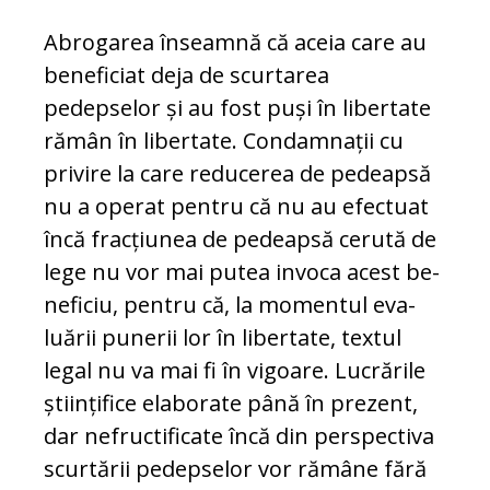
Abrogarea înseamnă că aceia care au
be­neficiat deja de scurtarea
pedepselor și au fost puși în libertate
rămân în libertate. Con­damnații cu
privire la care reducerea de pedeapsă
nu a operat pentru că nu au efectuat
încă fracțiunea de pedeapsă ce­ru­tă de
lege nu vor mai putea invoca acest be­
neficiu, pentru că, la momentul eva­
luă­rii punerii lor în libertate, textul
legal nu va mai fi în vigoare. Lucrările
științifice ela­borate până în prezent,
dar nef­ruc­ti­fi­cate încă din perspectiva
scurtării pe­dep­selor vor rămâne fără