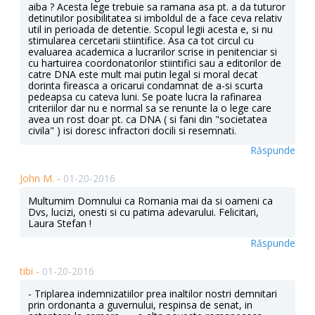
aiba ? Acesta lege trebuie sa ramana asa pt. a da tuturor
detinutilor posibilitatea si imboldul de a face ceva relativ
util in perioada de detentie. Scopul legii acesta e, si nu
stimularea cercetarii stiintifice. Asa ca tot circul cu
evaluarea academica a lucrarilor scrise in penitenciar si
cu hartuirea coordonatorilor stiintifici sau a editorilor de
catre DNA este mult mai putin legal si moral decat
dorinta fireasca a oricarui condamnat de a-si scurta
pedeapsa cu cateva luni. Se poate lucra la rafinarea
criteriilor dar nu e normal sa se renunte la o lege care
avea un rost doar pt. ca DNA ( si fani din "societatea
civila" ) isi doresc infractori docili si resemnati.
Răspunde
John M. -
01-20-2016
Multumim Domnului ca Romania mai da si oameni ca
Dvs, lucizi, onesti si cu patima adevarului. Felicitari,
Laura Stefan !
Răspunde
tibi -
01-20-2016
- Triplarea indemnizatiilor prea inaltilor nostri demnitari
prin ordonanta a guvernului, respinsa de senat, in