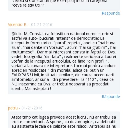
Netoiu si Constantin (de exempliu) intra in categoria
"ceva relativ util"?
Răspunde
Vicentio B. -
01-21-2016
@Iuliu M. Constat ca folositi un national nume istoric si
astfel va auto- bucurati "intens" de democratie: La
inceput in formulari cu "parol" repetat, apoi cu "hai buna
ziua", "hai danke im Voraus" , acum "hai sa grabim" , hai
multumesc" . Dar mai interesant consta in faptul ca Dvs.
vedeti fotografia "din fata" , realmente serioasa a Laurei
Stefan de la inceputul articolului, ca fiind "din profil " ,
varianta lacunara de interpretare, tocmai pentru a induce
aprecieri "dislocate " din morala, adica cel putin un
FAUXPAS ! Unii, in situatii similare, din cauza accentuarii
simtomelor, ar suna - din prevedere - la "112" , ceea ce
NU inseamna ca Dvs. ar trebui neaparat sa procedati
identic Mai asteptati !
Răspunde
petru -
01-21-2016
Atata timp cat legea prevede acest lucru , nu ar trebui sa
existe comentarii . A spune , cu dezamagire , ca detinutii
au asistenta legala de calitate este ridicol. Ar trebui sa nu