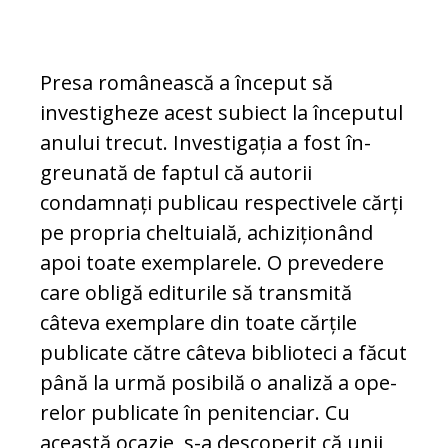
Presa românească a început să
investigheze acest su­bi­ect la începutul
anului tre­cut. Investigația a fost în­
greu­nată de faptul că autorii
condamnați publicau respectivele cărți
pe propria chel­tuială, achiziționând
apoi toate exem­pl­a­rele. O prevedere
care obligă editurile să trans­mită
câteva exemplare din toate căr­țile
publicate către câteva biblioteci a fă­cut
până la urmă posibilă o analiză a ope­
re­lor publicate în penitenciar. Cu
această ocazie, s-a descoperit că unii