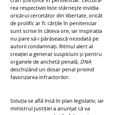
crări științifice în penitenciar. Lec­tu­ra­
rea respectivei liste stârnește invidia
ori­cărui cercetător din libertate, oricât
de prolific ar fi: cărțile în penitenciar
sunt scri­se în câteva ore, iar inspirația
nu pare să-i părăsească niciodată pe
autorii con­damnați. Ritmul alert al
creației a generat suspiciuni și pentru
organele de anchetă penală,
DNA
deschizând un dosar penal privind
favorizarea infractorilor.
Soluția se află însă în plan legislativ, iar
ministrul Justiției a anunțat că va