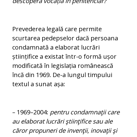
descoperă vocația în penitenciar?
Prevederea legală care permite
scurtarea pedepselor dacă persoana
condamnată a elaborat lucrări
științifice a existat într-o formă ușor
modificată în legislația ro­mâ­nească
încă din 1969. De-a lungul timpului
textul a su­nat așa:
– 1969–2004:
pentru con­damnaţii care
au elaborat lucrări ştiinţifice sau ale
căror propuneri de in­ven­ţii, inovaţii şi