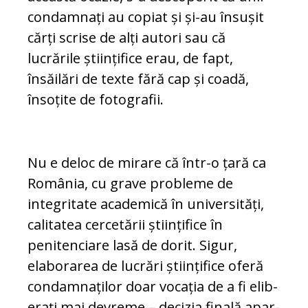
condamnați au copiat și și-au însușit
cărți scrise de alți autori sau că
lucrările științifice erau, de fapt,
însăilări de texte fără cap și coadă,
însoțite de fotografii.
Nu e deloc de mirare că într-o țară ca
Ro­mâ­nia, cu grave probleme de
integritate aca­demică în universități,
calitatea cer­ce­tării științifice în
penitenciare lasă de do­rit. Sigur,
elaborarea de lucrări științifice oferă
condamnaților doar vocația de a fi elib­­
erați mai devreme – decizia finală apar­