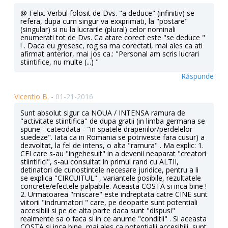
@ Felix. Verbul folosit de Dvs. "a deduce" (infinitiv) se
refera, dupa cum singur va exxprimati, la "postare"
(singular) si nu la lucrarile (plural) celor nominali
enumerati tot de Dvs. Ca atare corect este "se deduce "
! . Daca eu gresesc, rog sa ma corectati, mai ales ca ati
afirmat anterior, mai jos ca.: "Personal am scris lucrari
stiintifice, nu multe (...) "
Răspunde
Vicentio B. -
01-21-2016
Sunt absolut sigur ca NOUA / INTENSA ramura de
"activitate stiintifica" de dupa gratii (in limba germana se
spune - cateodata - "in spatele draperiilor/perdelelor
suedeze". Iata ca in Romania se potriveste fara cusur) a
dezvoltat, la fel de intens, o alta "ramura" . Ma explic: 1.
CEI care s-au "ingehesuit" in a devenii neaparat "creatori
stiintifici", s-au consultat in primul rand cu ALTII,
detinatori de cunostintele necesare juridice, pentru a li
se explica "CIRCUITUL" , variantele posibile, rezultatele
concrete/efectele palpabile. Aceasta COSTA si inca bine !
2. Urmatoarea "miscare" este indreptata catre CINE sunt
viitorii "indrumatori " care, pe deoparte sunt potentiali
accesibili si pe de alta parte daca sunt "dispusi"
realmente sa o faca si in ce anume "conditii" . Si aceasta
COSTA si inca bine, mai ales ca potentialii accesibili, sunt