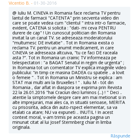
Vicentio B. -
01-30-2016
@ Iuliu M. CINEVA in Romania face reclama TV pentru
lantul de farmacii "CATENTA" prin secventa video din
care se poate vedea cum "clientul " intra intr-o farmacie,
evident, CATENA si solicita : "dati- mi ceva PENTRU
durere de cap" ! Un cunoscut politician din Romania
invitat la un canal TV. se adreseaza moderatorului
"multumesc DE invitatie" . Tot in Romania exista o
reclama TV. pentru un anumit medicament, in care
CINEVA se adreseaza altcuiva, "tu ce faci DE raceala
asta ?". Tot in Romania un crainic TV informeaza pe
telespectatori : "a BAGAT Senatul in regim de urgenta" ;
In Romania tot un comentator TV explica imaginile video
publicului: "in timp ce masina DADEA cu spatele .. a lovit
o femeie " . Tot in Romania un Ministru se explica : am
STAT mai multi ani la Bruxelles ! " . Iuliu M - tot din
Romania , dar aflat in diaspora se exprima prin Revista
22 la 26.01.2016 "hai Craciun deci luminos (...) ! " Deci ..
atentie la simptomele despre care am mai metionat si in
alte imprejurari, mai ales ca, in situatii serioase, MERITA
cu prisosinta, adica din auto-rspect elementar, sa va
etalati ca atare; NU va expuneti .. INUTIL ! In acest
context moral, v-am trimis pe aceasta pagina un
minunat citat al lui Josef Sternnberg chiar in limba
originala.
Răspunde