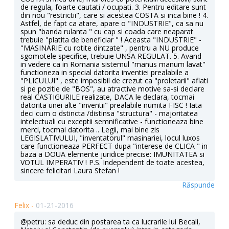
de regula, foarte cautati / ocupati. 3. Pentru editare sunt
din nou "restrictii", care si acestea COSTA si inca bine ! 4.
Astfel, de fapt ca atare, apare o "INDUSTRIE", ca sa nu
spun "banda rulanta " cu cap si coada care neaparat
trebuie "platita de beneficiar " ! Aceasta "INDUSTRIE" -
"MASINARIE cu rotite dintzate" , pentru a NU produce
sgomotele specifice, trebuie UNSA REGULAT. 5. Avand
in vedere ca in Romania sistemul "manus manum lavat"
functioneza in special datorita inventiei prealabile a
"PLICULUI" , este imposibil de crezut ca "proletarii" aflati
si pe pozitie de "BOS", au atractive motive sa-si declare
real CASTIGURILE realizate, DACA le declara, tocmai
datorita unei alte "inventii" prealabile numita FISC ! Iata
deci cum o dstincta /distinsa "structura" - majoritatea
intelectuali cu exceptii semnificative - functioneaza bine
merci, tocmai datorita .. Legii, mai bine zis
LEGISLATIVULUI, "inventatorul" masinariei, locul luxos
care functioneaza PERFECT dupa "interese de CLICA " in
baza a DOUA elemente juridice precise: IMUNITATEA si
VOTUL IMPERATIV ! P.S. Independent de toate acestea,
sincere felicitari Laura Stefan !
Răspunde
Felix -
01-21-2016
@petru: sa deduc din postarea ta ca lucrarile lui Becali,