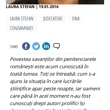
LAURA STEFAN
| 19.01.2016
LAURA STEFAN
JUDECATORI
DNA
CONDAM­NAȚI
SHARE
Povestea savanților din penitenciarele
românești este acum cunoscută în
toată lumea. Toți se întreabă: cum s-a
ajuns la situația în care lucrările
științifice apar peste noapte, iar oameni
care până în acel moment n-au fost
cunoscuți drept autori prolifici își