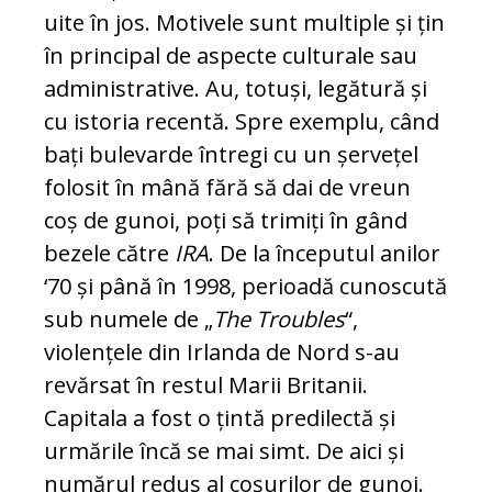
uite în jos. Motivele sunt multiple și țin
în principal de aspecte culturale sau
administrative. Au, totuși, legătură și
cu istoria recentă. Spre exemplu, când
bați bulevarde întregi cu un șervețel
folosit în mână fără să dai de vreun
coș de gunoi, poți să trimiți în gând
bezele către
IRA
. De la începutul anilor
‘70 și până în 1998, perioadă cunoscută
sub numele de „
The Troubles
“,
violențele din Irlanda de Nord s-au
revărsat în restul Marii Britanii.
Capitala a fost o țintă predilectă și
urmările încă se mai simt. De aici și
numărul redus al coșurilor de gunoi.