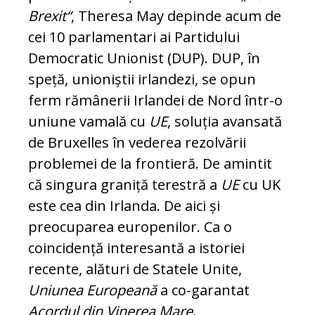
Brexit“
, Theresa May depinde acum de
cei 10 parlamentari ai Partidului
Democratic Unionist (DUP). DUP, în
speță, unioniștii irlandezi, se opun
ferm rămânerii Irlandei de Nord într-o
uniune vamală cu
UE
, soluția avansată
de Bruxelles în vederea rezolvării
problemei de la frontieră. De amintit
că singura graniță terestră a
UE
cu UK
este cea din Irlanda. De aici și
preocuparea europenilor. Ca o
coincidență interesantă a istoriei
recente, alături de Statele Unite,
Uniunea Europeană
a co-garantat
Acordul din Vinerea Mare
.