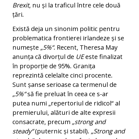
Brexit
, nu și la traficul între cele două
țări.
Există deja un sinonim politic pentru
problematica frontierei irlandeze și se
numește
„5%“
. Recent, Theresa May
anunța că divorțul de
UE
este finalizat
în proporție de 95%. Granița
reprezintă celelalte cinci procente.
Sunt șanse serioase ca termenul de
„5%“
să fie preluat în ceea ce s-ar
putea numi „repertoriul de ridicol“ al
premierului, alături de alte expresii
consacrate, precum
„strong and
steady“
(puternic și stabil).
„Strong and