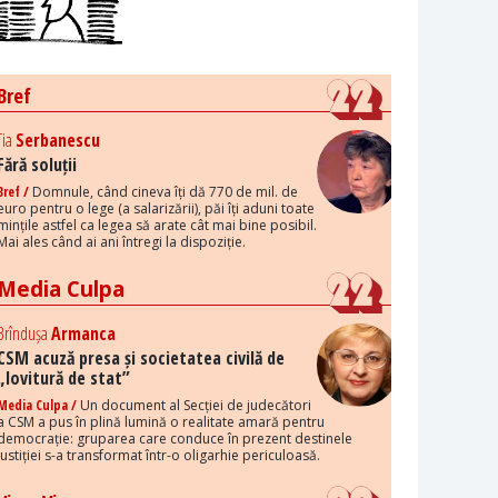
Bref
Tia
Serbanescu
Fără soluții
Bref /
Domnule, când cineva îți dă 770 de mil. de
euro pentru o lege (a salarizării), păi îți aduni toate
mințile astfel ca legea să arate cât mai bine posibil.
Mai ales când ai ani întregi la dispoziție.
Media Culpa
Brîndușa
Armanca
CSM acuză presa și societatea civilă de
„lovitură de stat”
Media Culpa /
Un document al Secției de judecători
a CSM a pus în plină lumină o realitate amară pentru
democrație: gruparea care conduce în prezent destinele
justiției s-a transformat într-o oligarhie periculoasă.