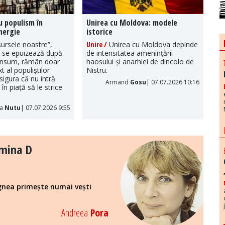
u populism în
Unirea cu Moldova: modele
nergie
istorice
ursele noastre”,
Unire /
Unirea cu Moldova depinde
, se epuizează după
de intensitatea amenințării
onsum, rămân doar
haosului și anarhiei de dincolo de
t al populiștilor
Nistru.
sigura că nu intră
Armand
Gosu
| 07.07.2026 10:16
în piață să le strice
ia
Nutu
| 07.07.2026 9:55
amina D
agnea primește numai vești
Andreea
Pora