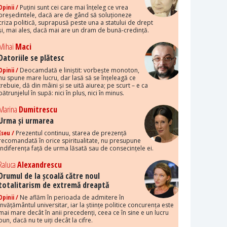
Opinii /
Puțini sunt cei care mai înțeleg ce vrea
președintele, dacă are de gând să soluționeze
criza politică, suprapusă peste una a statului de drept
și, mai ales, dacă mai are un dram de bună-credință.
Mihai
Maci
Datoriile se plătesc
Opinii /
Deocamdată e liniștit: vorbește monoton,
nu spune mare lucru, dar lasă să se înțeleagă ce
trebuie, dă din mâini și se uită aiurea; pe scurt – e ca
pătrunjelul în supă: nici în plus, nici în minus.
Marina
Dumitrescu
Urma și urmarea
Eseu /
Prezentul continuu, starea de prezență
recomandată în orice spiritualitate, nu presupune
indiferența față de urma lăsată sau de consecințele ei.
Raluca
Alexandrescu
Drumul de la școală către noul
totalitarism de extremă dreaptă
Opinii /
Ne aflăm în perioada de admitere în
învățământul universitar, iar la științe politice concurența este
mai mare decât în anii precedenți, ceea ce în sine e un lucru
bun, dacă nu te uiți decât la cifre.