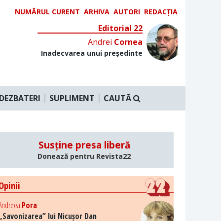
NUMĂRUL CURENT
ARHIVA
AUTORI
REDACȚIA
Editorial 22
Andrei
Cornea
Inadecvarea unui președinte
DEZBATERI
SUPLIMENT
CAUTĂ
Susține presa liberă
Donează pentru Revista22
Opinii
Andreea
Pora
„Savonizarea” lui Nicușor Dan