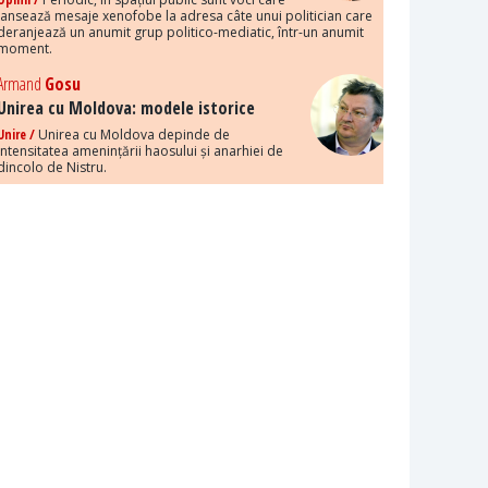
lansează mesaje xenofobe la adresa câte unui politician care
deranjează un anumit grup politico-mediatic, într-un anumit
moment.
Armand
Gosu
Unirea cu Moldova: modele istorice
Unire /
Unirea cu Moldova depinde de
intensitatea amenințării haosului și anarhiei de
dincolo de Nistru.