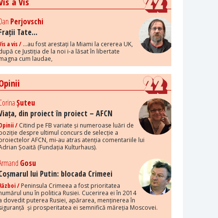
Vis a Vis
Dan
Perjovschi
Frații Tate...
Vis a vis /
...au fost arestați la Miami la cererea UK,
după ce Justiția de la noi i-a lăsat în libertate
magna cum laudae,
Opinii
Corina
Șuteu
Viața, din proiect în proiect – AFCN
Opinii /
Citind pe FB variate și numeroase luări de
poziție despre ultimul concurs de selecție a
proiectelor AFCN, mi-au atras atenția comentariile lui
Adrian Șoaită (Fundația Kulturhaus).
Armand
Gosu
Coșmarul lui Putin: blocada Crimeei
Război /
Peninsula Crimeea a fost prioritatea
numărul unu în politica Rusiei. Cucerirea ei în 2014
a dovedit puterea Rusiei, apărarea, menținerea în
siguranță și prosperitatea ei semnifică măreția Moscovei.