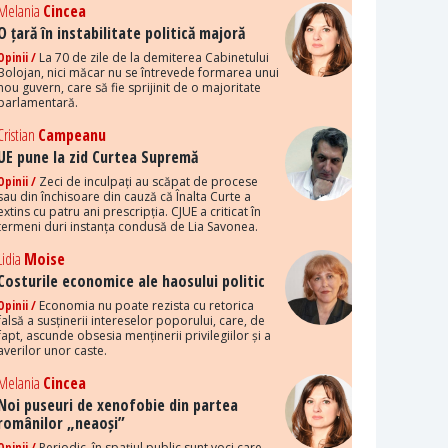
Melania
Cincea
O țară în instabilitate politică majoră
Opinii /
La 70 de zile de la demiterea Cabinetului
Bolojan, nici măcar nu se întrevede formarea unui
nou guvern, care să fie sprijinit de o majoritate
parlamentară.
Cristian
Campeanu
UE pune la zid Curtea Supremă
Opinii /
Zeci de inculpați au scăpat de procese
sau din închisoare din cauză că Înalta Curte a
extins cu patru ani prescripția. CJUE a criticat în
termeni duri instanța condusă de Lia Savonea.
Lidia
Moise
Costurile economice ale haosului politic
Opinii /
Economia nu poate rezista cu retorica
falsă a susținerii intereselor poporului, care, de
fapt, ascunde obsesia menținerii privilegiilor și a
averilor unor caste.
Melania
Cincea
Noi puseuri de xenofobie din partea
românilor „neaoși”
Opinii /
Periodic, în spațiul public sunt voci care