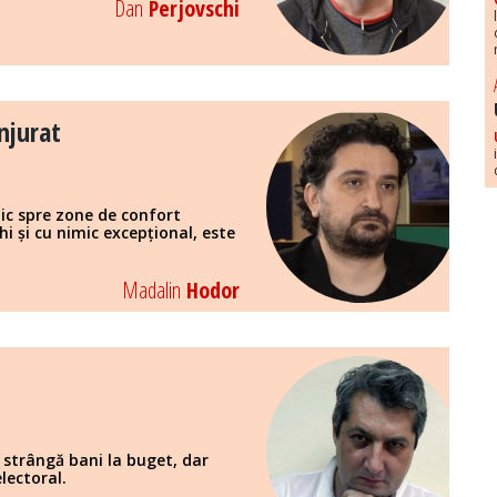
Dan
Perjovschi
înjurat
ic spre zone de confort
hi și cu nimic excepțional, este
Madalin
Hodor
 strângă bani la buget, dar
electoral.