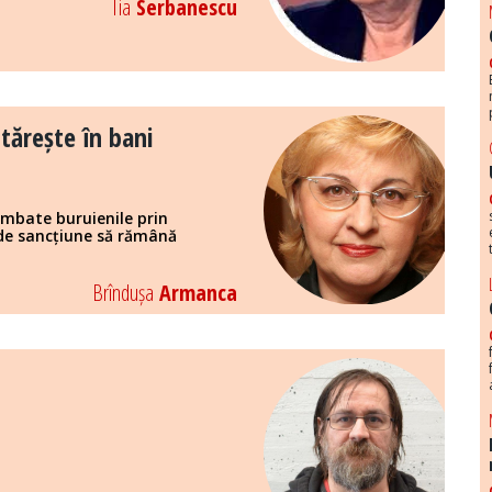
Tia
Serbanescu
ntărește în bani
mbate buruienile prin
 de sancțiune să rămână
Brîndușa
Armanca