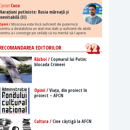
Ciprian
Cucu
Narațiuni putiniste: Rusia măreață și
inevitabilă (II)
Opinii /
Moscova este încă suficient de puternică
pentru a destabiliza un stat mai slab și suficient de abilă
pentru a-i convinge pe ceilalți că nu merită să-l apere.
RECOMANDAREA EDITORILOR
Război /
Coșmarul lui Putin:
blocada Crimeei
Opinii /
Viața, din proiect în
proiect – AFCN
Cultura /
Cine câștigă la AFCN