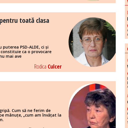
pentru toată clasa
 puterea PSD-ALDE, ci și
 constituie ca o provocare
 nu mai ave
Rodica
Culcer
gripă. Cum să ne ferim de
m pe mânuțe, „cum am învățat la
n.