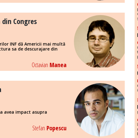
a din Congres
ilor INF dă Americii mai multă
ectura sa de descurajare din
Octavian
Manea
a
 va avea impact asupra
Stefan
Popescu