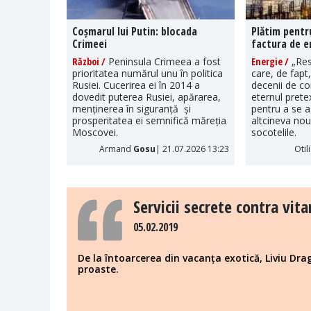
Coșmarul lui Putin: blocada
Plătim pentr
Crimeei
factura de e
Război /
Peninsula Crimeea a fost
Energie /
„Res
prioritatea numărul unu în politica
care, de fapt
Rusiei. Cucerirea ei în 2014 a
decenii de c
dovedit puterea Rusiei, apărarea,
eternul pretex
menținerea în siguranță și
pentru a se a
prosperitatea ei semnifică măreția
altcineva nou 
Moscovei.
socotelile.
Armand
Gosu
| 21.07.2026 13:23
Otil
Servicii secrete contra vit
05.02.2019
De la întoarcerea din vacanța exotică, Liviu Dr
proaste.