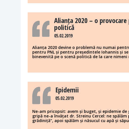
Alianța 2020 – o provocare 
politică
05.02.2019
Alianța 2020 devine o problemă nu numai pentru
pentru PNL și pentru președintele Iohannis și se
binevenită pe o scenă politică de la care nimeni
Epidemii
05.02.2019
Ne-am pricopsit: avem și buget, și epidemie de 
gripă ne-a învățat dr. Streinu Cercel: ne spălă
grădiniță“, apoi spălăm și năsucul cu apă și săpu