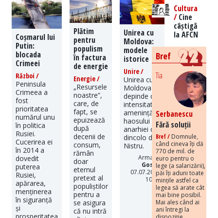
Cultura
/
Cine
câștigă
Plătim
Unirea cu
la AFCN
Coșmarul lui
pentru
Moldova:
Putin:
populism
modele
blocada
Bref
în factura
istorice
Crimeei
de energie
Unire /
Tia
Război /
Energie /
Unirea cu
Peninsula
„Resursele
Moldova
Crimeea a
noastre”,
depinde de
fost
care, de
intensitatea
prioritatea
fapt, se
amenințării
Serbanescu
numărul unu
epuizează
haosului și
Fără soluții
în politica
după
anarhiei de
Rusiei.
decenii de
Bref /
Domnule,
dincolo de
Cucerirea ei
când cineva îți dă
consum,
Nistru.
în 2014 a
770 de mil. de
rămân
Armand
dovedit
euro pentru o
doar
Gosu
|
lege (a salarizării),
puterea
eternul
07.07.2026
păi îți aduni toate
Rusiei,
pretext al
10:16
mințile astfel ca
apărarea,
populiștilor
legea să arate cât
menținerea
pentru a
mai bine posibil.
în siguranță
se asigura
Mai ales când ai
și
ani întregi la
că nu intră
prosperitatea
dispoziție.