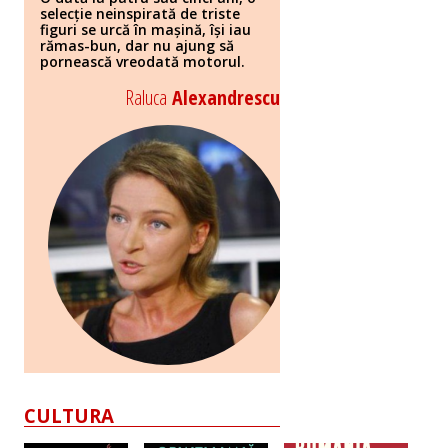
selecție neinspirată de triste
figuri se urcă în mașină, își iau
rămas-bun, dar nu ajung să
pornească vreodată motorul.
Raluca
Alexandrescu
CULTURA