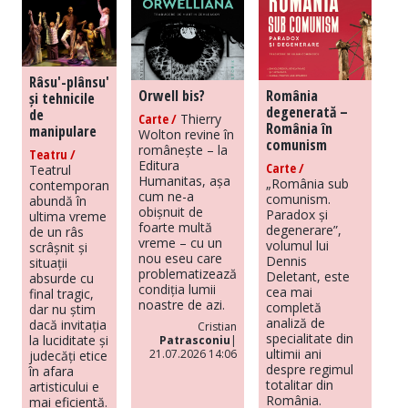
Râsu'-plânsu'
Orwell bis?
România
și tehnicile
degenerată –
de
Carte /
Thierry
România în
manipulare
Wolton revine în
comunism
românește – la
Teatru /
Editura
Carte /
Teatrul
Humanitas, așa
„România sub
contemporan
cum ne-a
comunism.
abundă în
obișnuit de
Paradox și
ultima vreme
foarte multă
degenerare”,
de un râs
vreme – cu un
volumul lui
scrâșnit și
nou eseu care
Dennis
situații
problematizează
Deletant, este
absurde cu
condiția lumii
cea mai
final tragic,
noastre de azi.
completă
dar nu știm
analiză de
dacă invitația
Cristian
specialitate din
la luciditate și
Patrasconiu
|
ultimii ani
21.07.2026 14:06
judecăți etice
despre regimul
în afara
totalitar din
artisticului e
România.
mai eficientă.