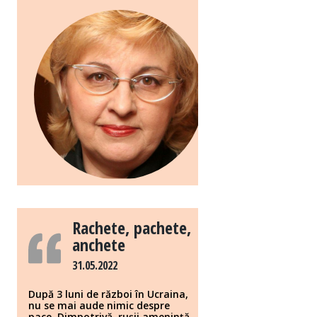
Rachete, pachete,
anchete
31.05.2022
După 3 luni de război în Ucraina,
nu se mai aude nimic despre
pace. Dimpotrivă, rușii amenință