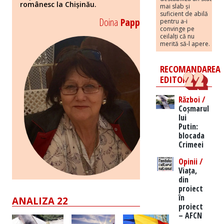
românesc la Chișinău.
mai slab și
suficient de abilă
Doina
Papp
pentru a-i
convinge pe
ceilalți că nu
merită să-l apere.
RECOMANDAREA
EDITORILOR
Război /
Coșmarul
lui
Putin:
blocada
Crimeei
Opinii /
Viața,
din
proiect
în
ANALIZA 22
proiect
– AFCN