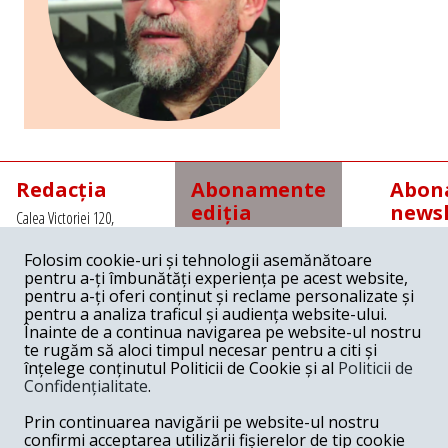
Redacția
Abonamente
Abona
ediția
newsl
Calea Victoriei 120,
tipărită
Sector 1, Bucuresti,
Romania
Folosim cookie-uri și tehnologii asemănătoare
Abonamente interne
Tel: +4021 3112208
pentru a-ți îmbunătăți experiența pe acest website,
cu
Fax: +4021 3141776
pentru a-ți oferi conținut și reclame personalizate și
expediere prin poștă
Email:
pentru a analiza traficul și audiența website-ului.
redactia@revista22.ro
45 lei pe 3 luni
Înainte de a continua navigarea pe website-ul nostru
80 lei pe 6 luni
te rugăm să aloci timpul necesar pentru a citi și
150 lei pe 1 an
înțelege conținutul Politicii de Cookie și al
Politicii de
Confidențialitate
.
Abonamente interne
cu
Revista 22 este
Prin continuarea navigării pe website-ul nostru
ridicare de la redacție
editata de
confirmi acceptarea utilizării fișierelor de tip cookie