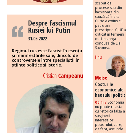
scăpat de
procese sau din
închisoare din
cauză că Înalta
Despre fascismul
Curte a extins cu
patru ani
Rusiei lui Putin
prescripția. CJUE a
criticat în termeni
31.05.2022
duri instanța
condusă de Lia
Savonea.
Regimul rus este fascist în esența
și manifestările sale, dincolo de
Lidia
controversele între specialiștii în
științe politice și istorie.
Cristian
Campeanu
Moise
Costurile
economice ale
haosului politic
Opinii /
Economia
nu poate rezista
cu retorica falsă a
susținerii
intereselor
poporului, care,
de fapt, ascunde