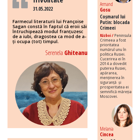
Armand
31.05.2022
Gosu
Coșmarul lui
Farmecul literaturii lui Françoise
Putin: blocada
Sagan constă în faptul că eroii săi
Crimeei
întruchipează modul franțuzesc
Război /
Peninsula
de a iubi, dragostea ca mod de a-
Crimeea a fost
ți ocupa (tot) timpul.
prioritatea
numărul unu în
Serenela
Ghiteanu
politica Rusiei.
Cucerirea ei în
2014 a dovedit
puterea Rusiei,
apărarea,
menținerea în
siguranță și
prosperitatea ei
semnifică măreția
Moscovei.
Melania
Cincea