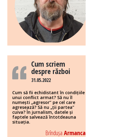
Cum scriem
despre război
31.05.2022
Cum să fii echidistant în condițiile
unui conflict armat? Să nu îl
numești „agresor” pe cel care
agresează? Să nu „ții partea”
cuiva? În jurnalism, datele și
faptele salvează întotdeauna
situația.
Brîndușa
Armanca