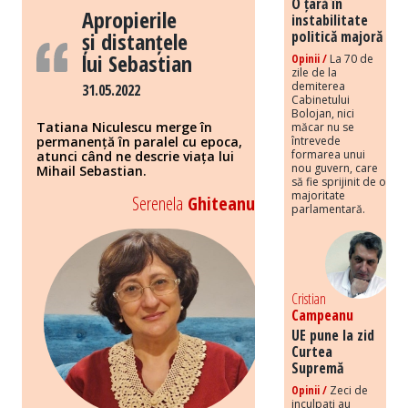
O țară în
Apropierile
instabilitate
politică majoră
și distanțele
lui Sebastian
Opinii /
La 70 de
zile de la
demiterea
31.05.2022
Cabinetului
Bolojan, nici
Tatiana Niculescu merge în
măcar nu se
întrevede
permanență în paralel cu epoca,
formarea unui
atunci când ne descrie viața lui
nou guvern, care
Mihail Sebastian.
să fie sprijinit de o
majoritate
Serenela
Ghiteanu
parlamentară.
Cristian
Campeanu
UE pune la zid
Curtea
Supremă
Opinii /
Zeci de
inculpați au