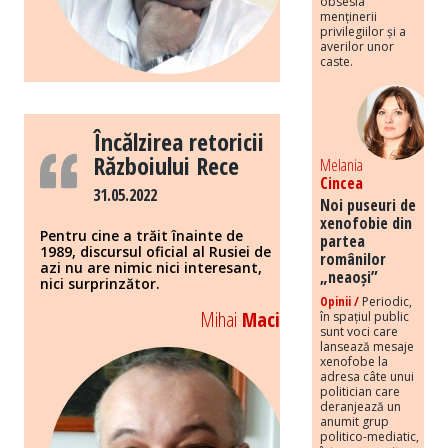
obsesia
menținerii
privilegiilor și a
averilor unor
caste.
Încălzirea retoricii
Războiului Rece
Melania
Cincea
31.05.2022
Noi puseuri de
xenofobie din
Pentru cine a trăit înainte de
partea
1989, discursul oficial al Rusiei de
românilor
azi nu are nimic nici interesant,
„neaoși”
nici surprinzător.
Opinii /
Periodic,
Mihai
Maci
în spațiul public
sunt voci care
lansează mesaje
xenofobe la
adresa câte unui
politician care
deranjează un
anumit grup
politico-mediatic,