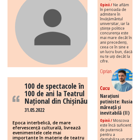
Opinii /
Ne aflăm
în perioada de
admitere în
învățământul
universitar, iar la
științe politice
concurența este
mai mare decât în
anii precedenți,
ceea ce în sine e
un lucru bun, dacă
nu te uiți decât la
cifre.
Ciprian
100 de spectacole în
Cucu
100 de ani la Teatrul
Narațiuni
Național din Chișinău
putiniste: Rusia
măreață și
31.05.2022
inevitabilă (II)
Opinii /
Moscova
Epoca interbelică, de mare
este încă suficient
efervescență culturală, livrează
de puternică
evenimentele cele mai
pentru a
importante în materie de teatru
destabiliza un stat