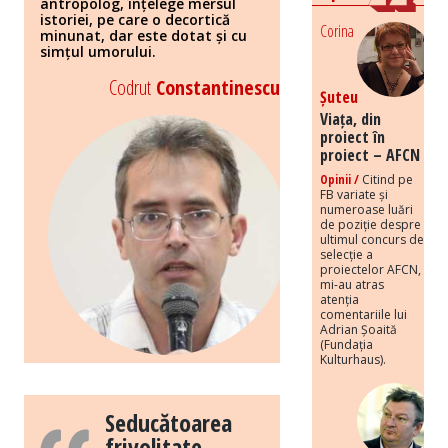
antropolog, înțelege mersul
istoriei, pe care o decortică
Corina
minunat, dar este dotat și cu
simțul umorului.
Codrut
Constantinescu
Șuteu
Viața, din
proiect în
proiect – AFCN
Opinii /
Citind pe
FB variate și
numeroase luări
de poziție despre
ultimul concurs de
selecție a
proiectelor AFCN,
mi-au atras
atenția
comentariile lui
Adrian Șoaită
(Fundația
Kulturhaus).
Seducătoarea
frivolitate