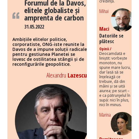
Forumul de la Davos,
credință.
elitele globaliste și
Mihai
amprenta de carbon
31.05.2022
Maci
Datoriile se
Ambițiile elitelor politice,
plătesc
corporatiste, ONG-iste reunite la
Davos de a impune soluții radicale
Opinii /
Deocamdată e
pentru gestiunea Planetei se
liniștit: vorbește
lovesc de ostilitatea stângii și de
monoton, nu
reconfigurările geopolitice.
spune mare lucru,
dar lasă să se
Alexandru
Lazescu
înțeleagă ce
trebuie, dă din
mâini și se uită
aiurea; pe scurt –
e ca pătrunjelul în
supă: nici în plus,
nici în minus.
Marina