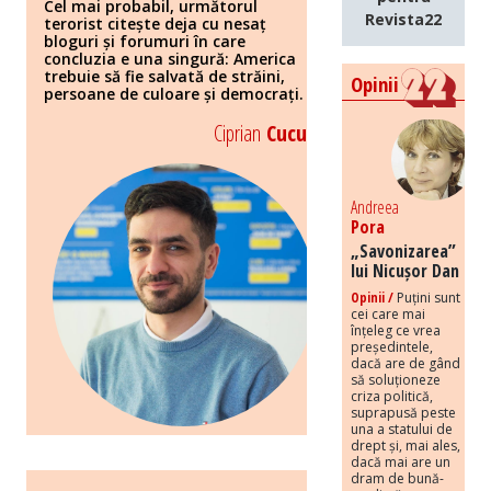
Cel mai probabil, următorul
Revista22
terorist citește deja cu nesaț
bloguri și forumuri în care
concluzia e una singură: America
trebuie să fie salvată de străini,
Opinii
persoane de culoare și democrați.
Ciprian
Cucu
Andreea
Pora
„Savonizarea”
lui Nicușor Dan
Opinii /
Puțini sunt
cei care mai
înțeleg ce vrea
președintele,
dacă are de gând
să soluționeze
criza politică,
suprapusă peste
una a statului de
drept și, mai ales,
dacă mai are un
dram de bună-