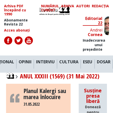
Arhiva PDF
NUMĂRUL
ARHIVA
AUTORI
REDACȚIA
începând cu
CURENT
1990
Editorial
Abonamente
22
Revista 22
Andrei
Acces abonați
Cornea
Inadecvarea
unui
președinte
ȚIONAL
OPINII
INTERVIU
CULTURA
ESEU
DOSAR
ANUL XXXIII (1569) (31 Mai 2022)
Planul Kalergi sau
Susține
marea înlocuire
presa
liberă
31.05.2022
Donează
pentru