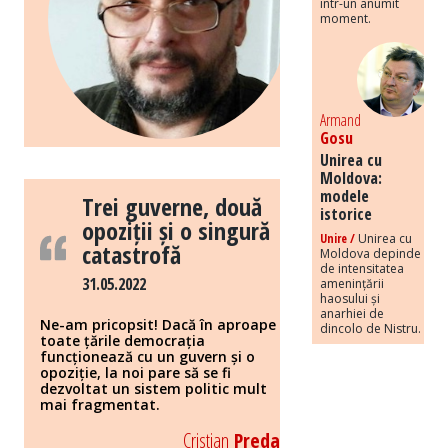
într-un anumit
moment.
Armand
Gosu
Unirea cu
Moldova:
modele
Trei guverne, două
istorice
opoziții și o singură
Unire /
Unirea cu
catastrofă
Moldova depinde
de intensitatea
31.05.2022
amenințării
haosului și
anarhiei de
Ne-am pricopsit! Dacă în aproape
dincolo de Nistru.
toate țările democrația
funcționează cu un guvern și o
opoziție, la noi pare să se fi
dezvoltat un sistem politic mult
mai fragmentat.
Cristian
Preda