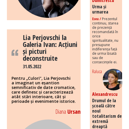
Dumitrescu
Urma și
urmarea
Eseu /
Prezentul
continuu, starea
de prezență
recomandată în
Lia Perjovschi la
orice
spiritualitate, nu
Galeria Ivan: Acțiuni
presupune
și picturi
indiferența față
de urma lăsată
deconstruite
sau de
consecințele ei.
31.05.2022
Raluca
Pentru „Culori”, Lia Perjovschi
a imaginat un eșantion
semnificativ de date cromatice,
care definesc și caracterizează
Alexandrescu
atât stări interioare, cât și
Drumul de la
perioade și evenimente istorice.
școală către
Diana
Ursan
noul
totalitarism de
extremă
dreaptă