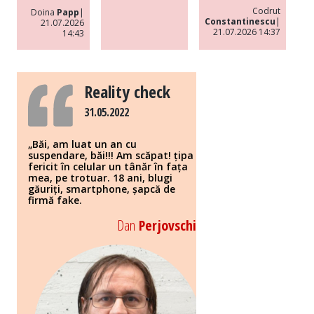
Codrut
Doina
Papp
|
Constantinescu
|
21.07.2026
21.07.2026 14:37
14:43
Reality check
31.05.2022
„Băi, am luat un an cu
suspendare, băi!!! Am scăpat! țipa
fericit în celular un tânăr în fața
mea, pe trotuar. 18 ani, blugi
găuriți, smartphone, șapcă de
firmă fake.
Dan
Perjovschi