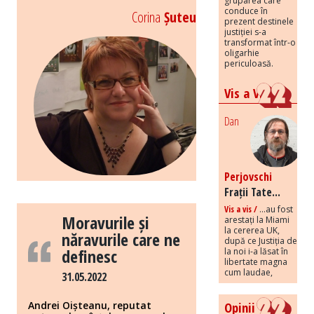
gruparea care
conduce în
Corina
Șuteu
prezent destinele
justiției s-a
transformat într-o
oligarhie
periculoasă.
Vis a Vis
Dan
Perjovschi
Frații Tate...
Vis a vis /
...au fost
Moravurile și
arestați la Miami
la cererea UK,
năravurile care ne
după ce Justiția de
definesc
la noi i-a lăsat în
libertate magna
cum laudae,
31.05.2022
Opinii
Andrei Oișteanu, reputat