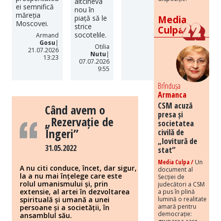
altcineva
ei semnifică
nou în
măreția
piață să le
Media
Moscovei.
strice
Culpa
socotelile.
Armand
Gosu
|
Otilia
21.07.2026
Nutu
|
13:23
07.07.2026
9:55
Brîndușa
Armanca
CSM acuză
Când avem o
presa și
„Rezervație de
societatea
Îngeri”
civilă de
„lovitură de
31.05.2022
stat”
Media Culpa /
Un
A nu citi conduce, încet, dar sigur,
document al
la a nu mai înțelege care este
Secției de
rolul umanismului și, prin
judecători a CSM
extensie, al artei în dezvoltarea
a pus în plină
spirituală și umană a unei
lumină o realitate
amară pentru
persoane și a societății, în
democrație:
ansamblul său.