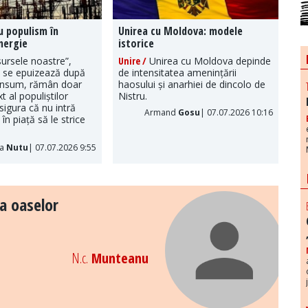
u populism în
Unirea cu Moldova: modele
nergie
istorice
ursele noastre”,
Unire /
Unirea cu Moldova depinde
, se epuizează după
de intensitatea amenințării
onsum, rămân doar
haosului și anarhiei de dincolo de
t al populiștilor
Nistru.
sigura că nu intră
Armand
Gosu
| 07.07.2026 10:16
în piață să le strice
ia
Nutu
| 07.07.2026 9:55
a oaselor
N.c.
Munteanu