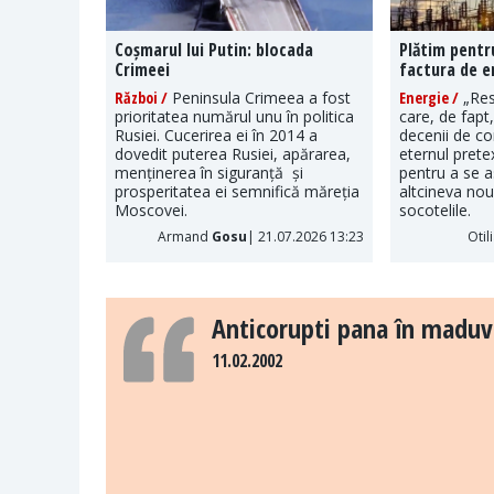
Coșmarul lui Putin: blocada
Plătim pentr
Crimeei
factura de e
Război /
Peninsula Crimeea a fost
Energie /
„Res
prioritatea numărul unu în politica
care, de fapt
Rusiei. Cucerirea ei în 2014 a
decenii de c
dovedit puterea Rusiei, apărarea,
eternul pretex
menținerea în siguranță și
pentru a se a
prosperitatea ei semnifică măreția
altcineva nou 
Moscovei.
socotelile.
Armand
Gosu
| 21.07.2026 13:23
Otil
Anticorupti pana în maduv
11.02.2002