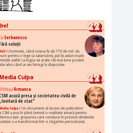
Bref
Tia
Serbanescu
Fără soluții
Bref /
Domnule, când cineva îți dă 770 de mil. de
euro pentru o lege (a salarizării), păi îți aduni toate
mințile astfel ca legea să arate cât mai bine posibil.
Mai ales când ai ani întregi la dispoziție.
Media Culpa
Brîndușa
Armanca
CSM acuză presa și societatea civilă de
„lovitură de stat”
Media Culpa /
Un document al Secției de judecători
a CSM a pus în plină lumină o realitate amară pentru
democrație: gruparea care conduce în prezent destinele
justiției s-a transformat într-o oligarhie periculoasă.