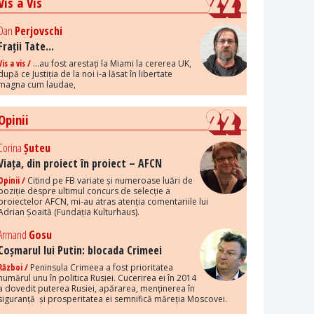
Vis a Vis
Dan
Perjovschi
Frații Tate...
Vis a vis /
...au fost arestați la Miami la cererea UK,
după ce Justiția de la noi i-a lăsat în libertate
magna cum laudae,
Opinii
Corina
Șuteu
Viața, din proiect în proiect – AFCN
Opinii /
Citind pe FB variate și numeroase luări de
poziție despre ultimul concurs de selecție a
proiectelor AFCN, mi-au atras atenția comentariile lui
Adrian Șoaită (Fundația Kulturhaus).
Armand
Gosu
Coșmarul lui Putin: blocada Crimeei
Război /
Peninsula Crimeea a fost prioritatea
numărul unu în politica Rusiei. Cucerirea ei în 2014
a dovedit puterea Rusiei, apărarea, menținerea în
siguranță și prosperitatea ei semnifică măreția Moscovei.