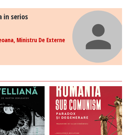
 in serios
oana, Ministru De Externe