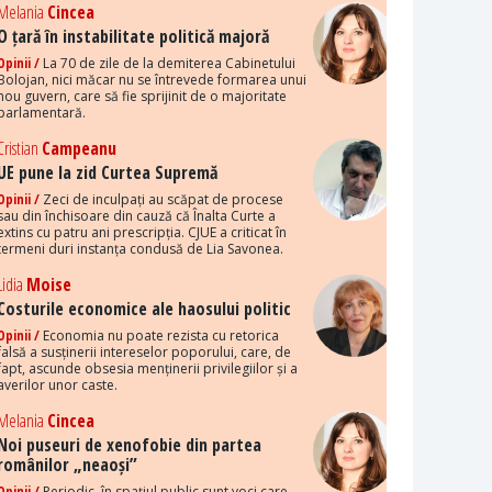
Melania
Cincea
O țară în instabilitate politică majoră
Opinii /
La 70 de zile de la demiterea Cabinetului
Bolojan, nici măcar nu se întrevede formarea unui
nou guvern, care să fie sprijinit de o majoritate
parlamentară.
Cristian
Campeanu
UE pune la zid Curtea Supremă
Opinii /
Zeci de inculpați au scăpat de procese
sau din închisoare din cauză că Înalta Curte a
extins cu patru ani prescripția. CJUE a criticat în
termeni duri instanța condusă de Lia Savonea.
Lidia
Moise
Costurile economice ale haosului politic
Opinii /
Economia nu poate rezista cu retorica
falsă a susținerii intereselor poporului, care, de
fapt, ascunde obsesia menținerii privilegiilor și a
averilor unor caste.
Melania
Cincea
Noi puseuri de xenofobie din partea
românilor „neaoși”
Opinii /
Periodic, în spațiul public sunt voci care