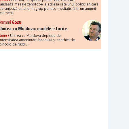
lansează mesaje xenofobe la adresa câte unui politician care
deranjează un anumit grup politico-mediatic, într-un anumit
moment.
Armand
Gosu
Unirea cu Moldova: modele istorice
Unire /
Unirea cu Moldova depinde de
intensitatea amenințării haosului și anarhiei de
dincolo de Nistru.