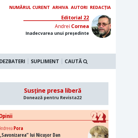
NUMĂRUL CURENT
ARHIVA
AUTORI
REDACȚIA
Editorial 22
Andrei
Cornea
Inadecvarea unui președinte
DEZBATERI
SUPLIMENT
CAUTĂ
Susține presa liberă
Donează pentru Revista22
Opinii
Andreea
Pora
„Savonizarea” lui Nicușor Dan