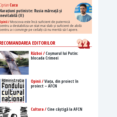
Ciprian
Cucu
Narațiuni putiniste: Rusia măreață și
inevitabilă (II)
Opinii /
Moscova este încă suficient de puternică
pentru a destabiliza un stat mai slab și suficient de abilă
pentru a-i convinge pe ceilalți că nu merită să-l apere.
RECOMANDAREA EDITORILOR
Război /
Coșmarul lui Putin:
blocada Crimeei
Opinii /
Viața, din proiect în
proiect – AFCN
Cultura /
Cine câștigă la AFCN