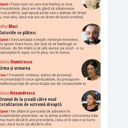
Opinii /
Puțini sunt cei care mai înțeleg ce vrea
președintele, dacă are de gând să soluționeze
criza politică, suprapusă peste una a statului de drept
și, mai ales, dacă mai are un dram de bună-credință.
Mihai
Maci
Datoriile se plătesc
Opinii /
Deocamdată e liniștit: vorbește monoton,
nu spune mare lucru, dar lasă să se înțeleagă ce
trebuie, dă din mâini și se uită aiurea; pe scurt – e ca
pătrunjelul în supă: nici în plus, nici în minus.
Marina
Dumitrescu
Urma și urmarea
Eseu /
Prezentul continuu, starea de prezență
recomandată în orice spiritualitate, nu presupune
indiferența față de urma lăsată sau de consecințele ei.
Raluca
Alexandrescu
Drumul de la școală către noul
totalitarism de extremă dreaptă
Opinii /
Ne aflăm în perioada de admitere în
învățământul universitar, iar la științe politice concurența este
mai mare decât în anii precedenți, ceea ce în sine e un lucru
bun, dacă nu te uiți decât la cifre.