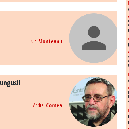
N.c.
Munteanu
tungusii
Andrei
Cornea