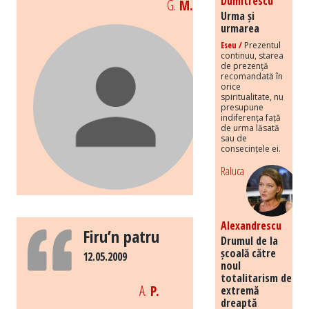
Dumitrescu
G.
M.
Urma și
urmarea
Eseu /
Prezentul
continuu, starea
de prezență
recomandată în
orice
spiritualitate, nu
presupune
indiferența față
de urma lăsată
sau de
consecințele ei.
Raluca
Alexandrescu
Firu’n patru
Drumul de la
școală către
12.05.2009
noul
totalitarism de
A.
P.
extremă
dreaptă