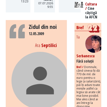
13:23
07.07.2026
Cultura
9:55
/
Cine
câștigă
la AFCN
Zidul din noi
Bref
12.05.2009
Tia
Ara
Septilici
Serbanescu
Fără soluții
Bref /
Domnule,
când cineva îți dă
770 de mil. de
euro pentru o
lege (a salarizării),
păi îți aduni toate
mințile astfel ca
legea să arate cât
mai bine posibil.
Mai ales când ai
ani întregi la
dispoziție.