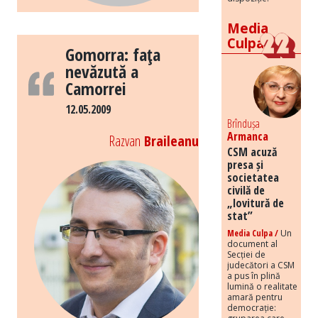
Media
Culpa
Gomorra: faţa
nevăzută a
Camorrei
12.05.2009
Brîndușa
Armanca
Razvan
Braileanu
CSM acuză
presa și
societatea
civilă de
„lovitură de
stat”
Media Culpa /
Un
document al
Secției de
judecători a CSM
a pus în plină
lumină o realitate
amară pentru
democrație: