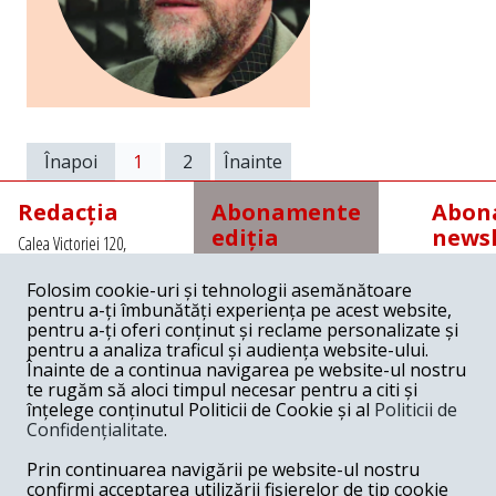
Înapoi
1
2
Înainte
Redacția
Abonamente
Abona
ediția
newsl
Calea Victoriei 120,
tipărită
Sector 1, Bucuresti,
Romania
Folosim cookie-uri și tehnologii asemănătoare
Abonamente interne
Tel: +4021 3112208
pentru a-ți îmbunătăți experiența pe acest website,
cu
Fax: +4021 3141776
expediere prin poștă
pentru a-ți oferi conținut și reclame personalizate și
Email:
pentru a analiza traficul și audiența website-ului.
redactia@revista22.ro
45 lei pe 3 luni
Înainte de a continua navigarea pe website-ul nostru
80 lei pe 6 luni
te rugăm să aloci timpul necesar pentru a citi și
150 lei pe 1 an
înțelege conținutul Politicii de Cookie și al
Politicii de
Confidențialitate
.
Abonamente interne
cu
Revista 22 este
Prin continuarea navigării pe website-ul nostru
ridicare de la redacție
editata de
confirmi acceptarea utilizării fișierelor de tip cookie