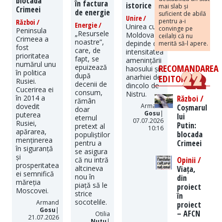
blocada
în factura
istorice
mai slab și
Crimeei
de energie
suficient de abilă
Unire /
pentru a-i
Război /
Energie /
Unirea cu
convinge pe
Peninsula
„Resursele
Moldova
ceilalți că nu
Crimeea a
noastre”,
depinde de
merită să-l apere.
fost
care, de
intensitatea
prioritatea
fapt, se
amenințării
numărul unu
RECOMANDAREA
epuizează
haosului și
în politica
după
anarhiei de
EDITORILOR
Rusiei.
decenii de
dincolo de
Cucerirea ei
consum,
Nistru.
Război /
în 2014 a
rămân
Armand
dovedit
Coșmarul
doar
Gosu
|
puterea
lui
eternul
07.07.2026
Rusiei,
Putin:
pretext al
10:16
apărarea,
blocada
populiștilor
menținerea
Crimeei
pentru a
în siguranță
se asigura
și
Opinii /
că nu intră
prosperitatea
Viața,
altcineva
ei semnifică
nou în
din
măreția
piață să le
proiect
Moscovei.
strice
în
socotelile.
Armand
proiect
Gosu
|
– AFCN
Otilia
21.07.2026
Nutu
|