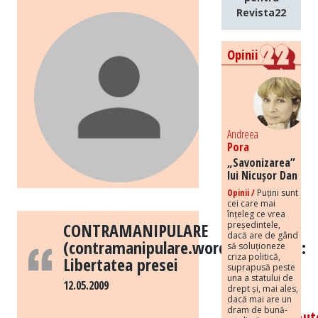
Revista22
Opinii
Andreea
Pora
„Savonizarea”
lui Nicușor Dan
Opinii /
Puțini sunt
cei care mai
înțeleg ce vrea
președintele,
CONTRAMANIPULARE
dacă are de gând
(contramanipulare.wordpress.com):
să soluționeze
criza politică,
Libertatea presei
suprapusă peste
una a statului de
12.05.2009
drept și, mai ales,
dacă mai are un
dram de bună-
Fara
Aut