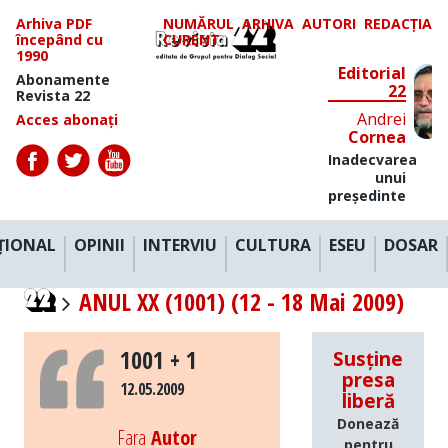
Arhiva PDF
NUMĂRUL
ARHIVA
AUTORI
REDACȚIA
începând cu
CURENT
1990
Editorial
Abonamente
22
Revista 22
Andrei
Acces abonați
Cornea
Inadecvarea
unui
președinte
ȚIONAL
OPINII
INTERVIU
CULTURA
ESEU
DOSAR
ANUL XX (1001) (12 - 18 Mai 2009)
1001 + 1
Susține
presa
12.05.2009
liberă
Donează
Fara
Autor
pentru