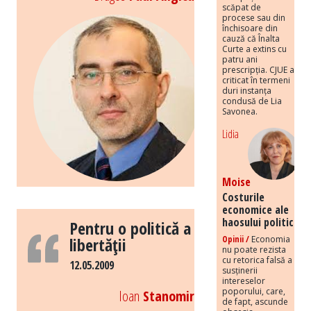
scăpat de
procese sau din
închisoare din
cauză că Înalta
Curte a extins cu
patru ani
prescripția. CJUE a
criticat în termeni
duri instanța
condusă de Lia
Savonea.
Lidia
Moise
Costurile
economice ale
haosului politic
Pentru o politică a
Opinii /
Economia
libertăţii
nu poate rezista
cu retorica falsă a
12.05.2009
susținerii
intereselor
poporului, care,
Ioan
Stanomir
de fapt, ascunde