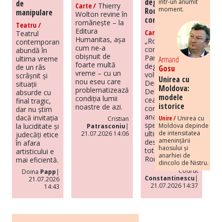
degenerată –
într-un anumit
de
Carte /
Thierry
moment.
România în
manipulare
Wolton revine în
comunism
românește – la
Teatru /
Editura
Carte /
Teatrul
Humanitas, așa
„România sub
contemporan
cum ne-a
comunism.
abundă în
obișnuit de
Paradox și
Armand
ultima vreme
foarte multă
degenerare”,
de un râs
Gosu
vreme – cu un
volumul lui
scrâșnit și
Unirea cu
nou eseu care
Dennis
situații
Moldova:
problematizează
Deletant, este
absurde cu
modele
condiția lumii
cea mai
final tragic,
istorice
noastre de azi.
completă
dar nu știm
analiză de
dacă invitația
Unire /
Unirea cu
Cristian
specialitate din
Moldova depinde
la luciditate și
Patrasconiu
|
de intensitatea
ultimii ani
21.07.2026 14:06
judecăți etice
amenințării
despre regimul
în afara
haosului și
totalitar din
artisticului e
anarhiei de
România.
mai eficientă.
dincolo de Nistru.
Codrut
Doina
Papp
|
Constantinescu
|
21.07.2026
21.07.2026 14:37
14:43