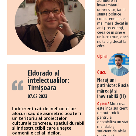
admitere în
învățământul
universitar, iar la
științe politice
concurența este
mai mare decât în
anii precedenți,
ceea ce în sine e
un lucru bun, dacă
nu te uiți decât la
cifre.
Ciprian
Eldorado al
Cucu
intelectualilor:
Narațiuni
putiniste: Rusia
Timișoara
măreață și
07.02.2023
inevitabilă (II)
Opinii /
Moscova
Indiferent cât de ineficient pe
este încă suficient
de puternică
alocuri sau de asimetric poate fi
pentru a
un teritoriu al proiectelor
destabiliza un stat
culturale concrete, spațiul durabil
mai slab și
și indestructibil care unește
suficient de abilă
oamenii e cel al ideilor.
pentru a-i