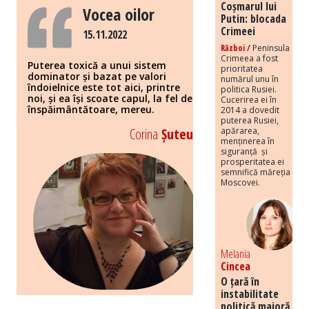
Coșmarul lui
Vocea oilor
Putin: blocada
Crimeei
15.11.2022
Război /
Peninsula
Crimeea a fost
Puterea toxică a unui sistem
prioritatea
dominator și bazat pe valori
numărul unu în
îndoielnice este tot aici, printre
politica Rusiei.
noi, și ea își scoate capul, la fel de
Cucerirea ei în
înspăimântătoare, mereu.
2014 a dovedit
puterea Rusiei,
Corina
Șuteu
apărarea,
menținerea în
siguranță și
prosperitatea ei
semnifică măreția
Moscovei.
Melania
Cincea
O țară în
instabilitate
politică majoră