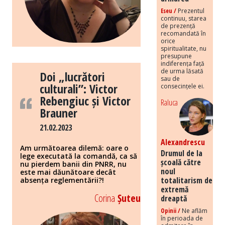
Eseu /
Prezentul
continuu, starea
de prezență
recomandată în
orice
spiritualitate, nu
presupune
indiferența față
de urma lăsată
Doi „lucrători
sau de
culturali”: Victor
consecințele ei.
Rebengiuc și Victor
Raluca
Brauner
21.02.2023
Alexandrescu
Am următoarea dilemă: oare o
Drumul de la
lege executată la comandă, ca să
școală către
nu pierdem banii din PNRR, nu
noul
este mai dăunătoare decât
totalitarism de
absența reglementării?!
extremă
Corina
Șuteu
dreaptă
Opinii /
Ne aflăm
în perioada de