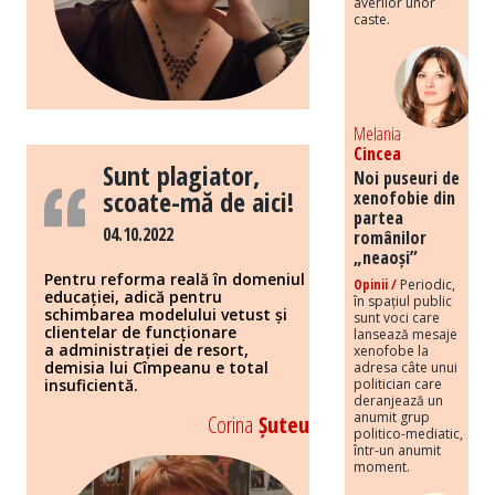
averilor unor
caste.
Melania
Cincea
Sunt plagiator,
Noi puseuri de
scoate-mă de aici!
xenofobie din
partea
04.10.2022
românilor
„neaoși”
Pentru reforma reală în domeniul
Opinii /
Periodic,
educației, adică pentru
în spațiul public
schimbarea modelului vetust și
sunt voci care
clientelar de funcționare
lansează mesaje
a administrației de resort,
xenofobe la
demisia lui Cîmpeanu e total
adresa câte unui
insuficientă.
politician care
deranjează un
anumit grup
Corina
Șuteu
politico-mediatic,
într-un anumit
moment.