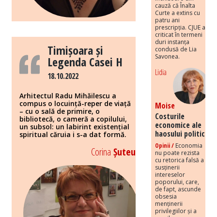
cauză că Înalta
Curte a extins cu
patru ani
prescripția. CJUE a
criticat în termeni
duri instanța
Timișoara și
condusă de Lia
Savonea.
Legenda Casei H
Lidia
18.10.2022
Arhitectul Radu Mihăilescu a
compus o locuință-reper de viață
Moise
– cu o sală de primire, o
Costurile
bibliotecă, o cameră a copilului,
economice ale
un subsol: un labirint existențial
haosului politic
spiritual căruia i s-a dat formă.
Opinii /
Economia
Corina
Șuteu
nu poate rezista
cu retorica falsă a
susținerii
intereselor
poporului, care,
de fapt, ascunde
obsesia
menținerii
privilegiilor și a