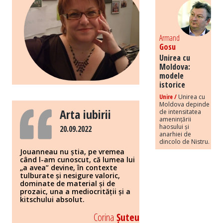
Armand
Gosu
Unirea cu
Moldova:
modele
istorice
Unire /
Unirea cu
Moldova depinde
Arta iubirii
de intensitatea
amenințării
haosului și
20.09.2022
anarhiei de
dincolo de Nistru.
Jouanneau nu știa, pe vremea
când l-am cunoscut, că lumea lui
„a avea” devine, în contexte
tulburate și nesigure valoric,
dominate de material și de
prozaic, una a mediocrității și a
kitschului absolut.
Corina
Șuteu