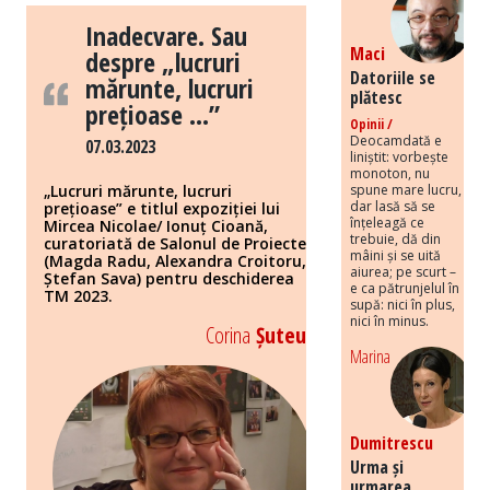
Inadecvare. Sau
Maci
despre „lucruri
Datoriile se
mărunte, lucruri
plătesc
prețioase …”
Opinii /
Deocamdată e
07.03.2023
liniștit: vorbește
monoton, nu
spune mare lucru,
„Lucruri mărunte, lucruri
dar lasă să se
prețioase” e titlul expoziției lui
înțeleagă ce
Mircea Nicolae/ Ionuț Cioană,
trebuie, dă din
curatoriată de Salonul de Proiecte
mâini și se uită
(Magda Radu, Alexandra Croitoru,
aiurea; pe scurt –
Ștefan Sava) pentru deschiderea
e ca pătrunjelul în
TM 2023.
supă: nici în plus,
nici în minus.
Corina
Șuteu
Marina
Dumitrescu
Urma și
urmarea