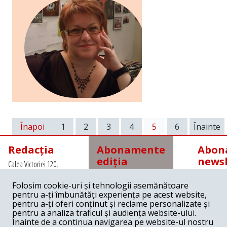
Înapoi
1
2
3
4
5
6
Înainte
Redacția
Abonamente
Abona
ediția
newsl
Calea Victoriei 120,
tipărită
Sector 1, Bucuresti,
Romania
Folosim cookie-uri și tehnologii asemănătoare
Abonamente interne
Tel: +4021 3112208
pentru a-ți îmbunătăți experiența pe acest website,
cu
Fax: +4021 3141776
pentru a-ți oferi conținut și reclame personalizate și
expediere prin poștă
Email:
pentru a analiza traficul și audiența website-ului.
redactia@revista22.ro
45 lei pe 3 luni
Înainte de a continua navigarea pe website-ul nostru