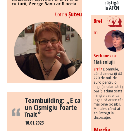
câștigă
culturii, George Banu ar fi acela.
la AFCN
Corina
Șuteu
Bref
Tia
Serbanescu
Fără soluții
Bref /
Domnule,
când cineva îți dă
770 de mil. de
euro pentru o
lege (a salarizării),
păi îți aduni toate
mințile astfel ca
Teambuilding: „E ca
legea să arate cât
mai bine posibil.
un Cișmigiu foarte
Mai ales când ai
înalt”
ani întregi la
dispoziție.
10.01.2023
Media