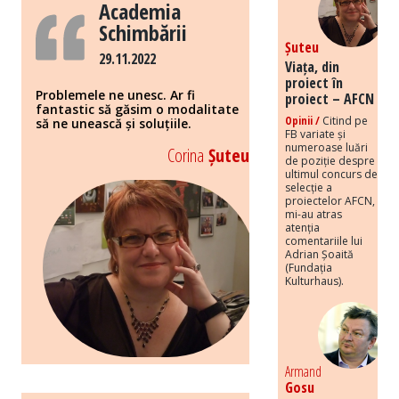
Academia
Schimbării
Șuteu
29.11.2022
Viața, din
proiect în
Problemele ne unesc. Ar fi
proiect – AFCN
fantastic să găsim o modalitate
Opinii /
Citind pe
să ne unească și soluțiile.
FB variate și
numeroase luări
Corina
Șuteu
de poziție despre
ultimul concurs de
selecție a
proiectelor AFCN,
mi-au atras
atenția
comentariile lui
Adrian Șoaită
(Fundația
Kulturhaus).
Armand
Gosu