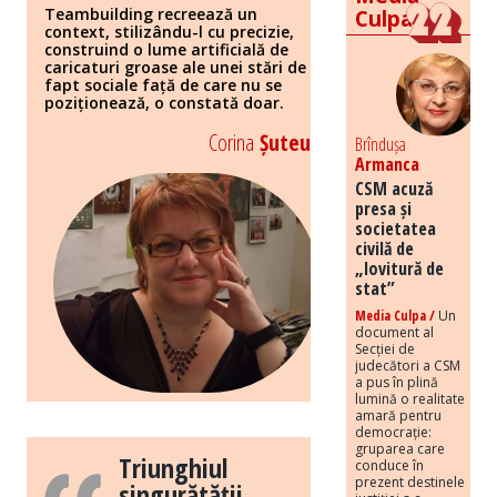
Teambuilding recreează un
Culpa
context, stilizându-l cu precizie,
construind o lume artificială de
caricaturi groase ale unei stări de
fapt sociale față de care nu se
poziționează, o constată doar.
Corina
Șuteu
Brîndușa
Armanca
CSM acuză
presa și
societatea
civilă de
„lovitură de
stat”
Media Culpa /
Un
document al
Secției de
judecători a CSM
a pus în plină
lumină o realitate
amară pentru
democrație:
gruparea care
Triunghiul
conduce în
prezent destinele
singurătății