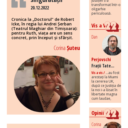
justiției s-a
transformat într-o
20.12.2022
oligarhie
periculoasă.
Cronica la „Doctorul” de Robert
Icke, în regia lui Andrei Șerban
Vis a Vis
(Teatrul Maghiar din Timișoara):
pentru Ruth, viața are un sens
Dan
concret, prin început și sfârșit.
Corina
Șuteu
Perjovschi
Frații Tate...
Vis a vis /
...au fost
arestați la Miami
la cererea UK,
după ce Justiția de
la noi i-a lăsat în
libertate magna
cum laudae,
Opinii
Corina