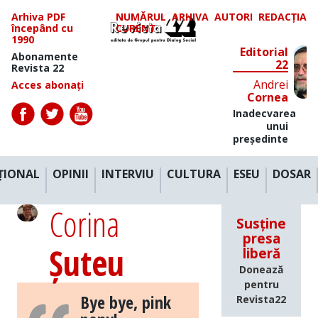
Arhiva PDF
NUMĂRUL
ARHIVA
AUTORI
REDACȚIA
începând cu
CURENT
1990
Editorial
Abonamente
22
Revista 22
Andrei
Acces abonați
Cornea
Inadecvarea
unui
președinte
ȚIONAL
OPINII
INTERVIU
CULTURA
ESEU
DOSAR
Corina
Susține
presa
Șuteu
liberă
Donează
pentru
Bye bye, pink
Revista22