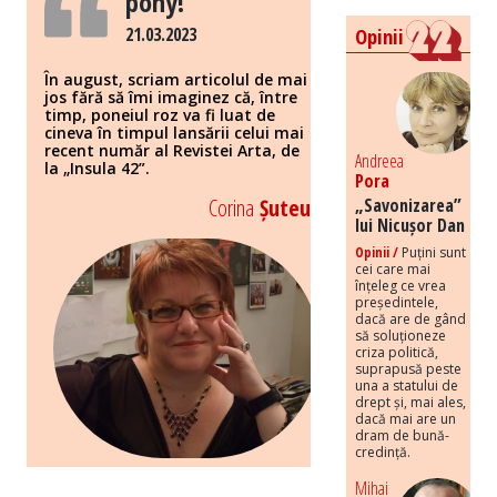
pony!
21.03.2023
Opinii
În august, scriam articolul de mai
jos fără să îmi imaginez că, între
timp, poneiul roz va fi luat de
cineva în timpul lansării celui mai
recent număr al Revistei Arta, de
Andreea
la „Insula 42”.
Pora
Corina
Șuteu
„Savonizarea”
lui Nicușor Dan
Opinii /
Puțini sunt
cei care mai
înțeleg ce vrea
președintele,
dacă are de gând
să soluționeze
criza politică,
suprapusă peste
una a statului de
drept și, mai ales,
dacă mai are un
dram de bună-
credință.
Mihai