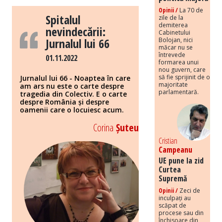
Opinii /
La 70 de
Spitalul
zile de la
demiterea
nevindecării:
Cabinetului
Jurnalul lui 66
Bolojan, nici
măcar nu se
întrevede
01.11.2022
formarea unui
nou guvern, care
să fie sprijinit de o
Jurnalul lui 66 - Noaptea în care
majoritate
am ars nu este o carte despre
parlamentară.
tragedia din Colectiv. E o carte
despre România și despre
oamenii care o locuiesc acum.
Corina
Șuteu
Cristian
Campeanu
UE pune la zid
Curtea
Supremă
Opinii /
Zeci de
inculpați au
scăpat de
procese sau din
închisoare din