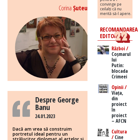
convinge pe
Corina
Șuteu
ceilalți că nu
merită să-l apere.
RECOMANDAREA
EDITORILOR
Război /
Coșmarul
lui
Putin:
blocada
Crimeei
Opinii /
Viața,
Despre George
din
proiect
Banu
în
proiect
24.01.2023
– AFCN
Dacă am vrea să construim
Cultura
portretul ideal pentru un
/
Cine
strălucitor diplomat al artelor și