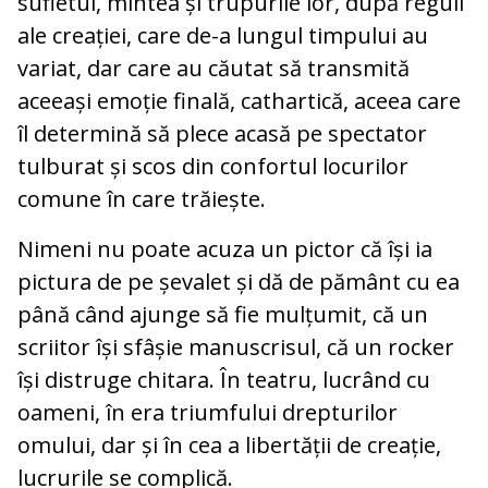
sufletul, mintea și trupurile lor, după reguli
ale creației, care de-a lungul timpului au
variat, dar care au căutat să transmită
aceeași emoție finală, cathartică, aceea care
îl determină să plece acasă pe spectator
tulburat și scos din confortul locurilor
comune în care trăiește.
Nimeni nu poate acuza un pictor că își ia
pictura de pe șevalet și dă de pământ cu ea
până când ajunge să fie mulțumit, că un
scriitor își sfâșie manuscrisul, că un rocker
își distruge chitara. În teatru, lucrând cu
oameni, în era triumfului drepturilor
omului, dar și în cea a libertății de creație,
lucrurile se complică.