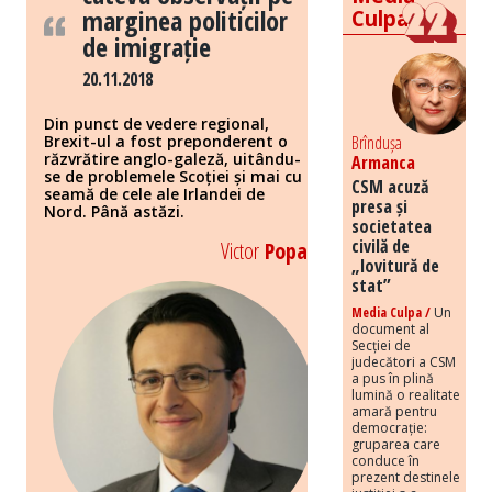
marginea politicilor
Culpa
de imigrație
20.11.2018
Din punct de vedere regional,
Brexit-ul a fost preponderent o
Brîndușa
răzvrătire anglo-galeză, uitându-
Armanca
se de problemele Scoției și mai cu
CSM acuză
seamă de cele ale Irlandei de
presa și
Nord. Până astăzi.
societatea
civilă de
Victor
Popa
„lovitură de
stat”
Media Culpa /
Un
document al
Secției de
judecători a CSM
a pus în plină
lumină o realitate
amară pentru
democrație:
gruparea care
conduce în
prezent destinele