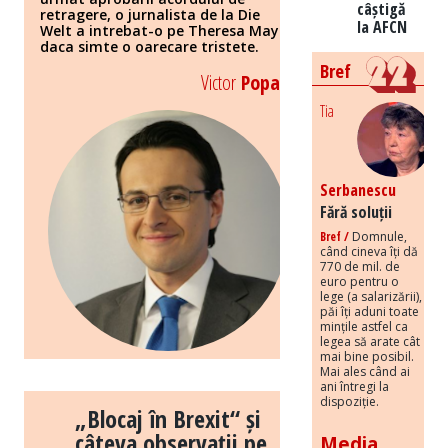
câștigă
retragere, o jurnalista de la Die
la AFCN
Welt a intrebat-o pe Theresa May
daca simte o oarecare tristete.
Bref
Victor
Popa
Tia
Serbanescu
Fără soluții
Bref /
Domnule,
când cineva îți dă
770 de mil. de
euro pentru o
lege (a salarizării),
păi îți aduni toate
mințile astfel ca
legea să arate cât
mai bine posibil.
Mai ales când ai
ani întregi la
dispoziție.
„Blocaj în Brexit“ și
câteva observații pe
Media