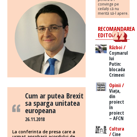
convinge pe
ceilalți că nu
merită să-l apere.
RECOMANDAREA
EDITORILOR
Război /
Coșmarul
lui
Putin:
blocada
Crimeei
Opinii /
Viața,
Cum ar putea Brexit
din
sa sparga unitatea
proiect
în
europeana
proiect
– AFCN
26.11.2018
Cultura
La conferinta de presa care a
/
Cine
urmat aprobarii acordului de