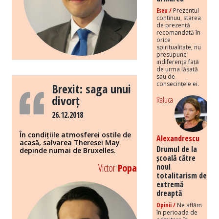
Eseu /
Prezentul
continuu, starea
de prezență
recomandată în
orice
spiritualitate, nu
presupune
indiferența față
de urma lăsată
sau de
consecințele ei.
Brexit: saga unui
divorț
Raluca
26.12.2018
În condițiile atmosferei ostile de
Alexandrescu
acasă, salvarea Theresei May
Drumul de la
depinde numai de Bruxelles.
școală către
Victor
Popa
noul
totalitarism de
extremă
dreaptă
Opinii /
Ne aflăm
în perioada de