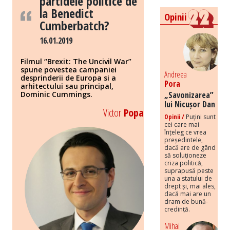
partidele politice de
la Benedict
Opinii
Cumberbatch?
16.01.2019
Filmul “Brexit: The Uncivil War”
spune povestea campaniei
Andreea
desprinderii de Europa si a
Pora
arhitectului sau principal,
Dominic Cummings.
„Savonizarea”
lui Nicușor Dan
Victor
Popa
Opinii /
Puțini sunt
cei care mai
înțeleg ce vrea
președintele,
dacă are de gând
să soluționeze
criza politică,
suprapusă peste
una a statului de
drept și, mai ales,
dacă mai are un
dram de bună-
credință.
Mihai