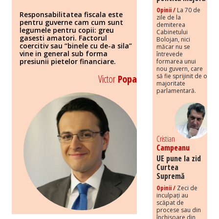
Opinii /
La 70 de
Responsabilitatea fiscala este
zile de la
pentru guverne cam cum sunt
demiterea
legumele pentru copii: greu
Cabinetului
gasesti amatori. Factorul
Bolojan, nici
coercitiv sau “binele cu de-a sila”
măcar nu se
vine in general sub forma
întrevede
presiunii pietelor financiare.
formarea unui
nou guvern, care
să fie sprijinit de o
Victor
Popa
majoritate
parlamentară.
Cristian
Campeanu
UE pune la zid
Curtea
Supremă
Opinii /
Zeci de
inculpați au
scăpat de
procese sau din
închisoare din