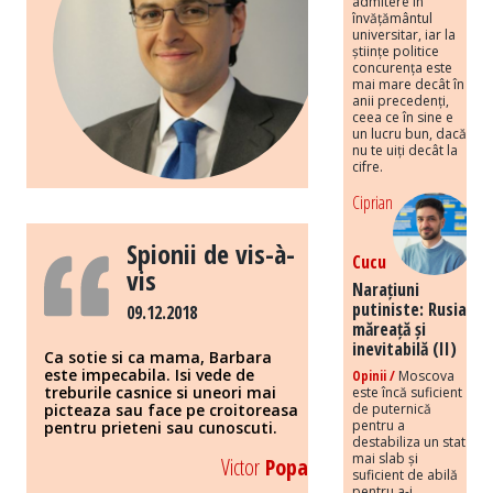
admitere în
învățământul
universitar, iar la
științe politice
concurența este
mai mare decât în
anii precedenți,
ceea ce în sine e
un lucru bun, dacă
nu te uiți decât la
cifre.
Ciprian
Spionii de vis-à-
Cucu
vis
Narațiuni
putiniste: Rusia
09.12.2018
măreață și
inevitabilă (II)
Ca sotie si ca mama, Barbara
este impecabila. Isi vede de
Opinii /
Moscova
treburile casnice si uneori mai
este încă suficient
de puternică
picteaza sau face pe croitoreasa
pentru a
pentru prieteni sau cunoscuti.
destabiliza un stat
mai slab și
Victor
Popa
suficient de abilă
pentru a-i