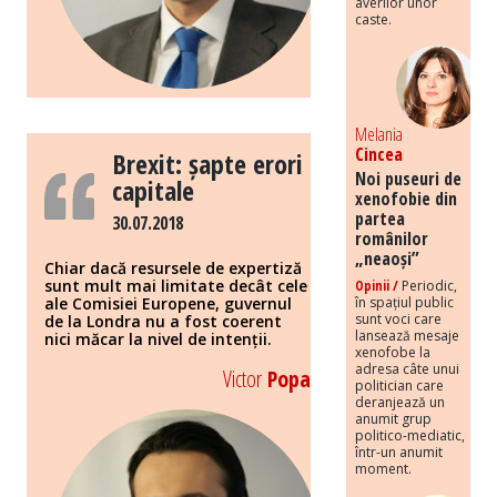
averilor unor
caste.
Melania
Cincea
Brexit: șapte erori
Noi puseuri de
capitale
xenofobie din
partea
30.07.2018
românilor
„neaoși”
Chiar dacă resursele de expertiză
sunt mult mai limitate decât cele
Opinii /
Periodic,
ale Comisiei Europene, guvernul
în spațiul public
sunt voci care
de la Londra nu a fost coerent
lansează mesaje
nici măcar la nivel de intenții.
xenofobe la
adresa câte unui
Victor
Popa
politician care
deranjează un
anumit grup
politico-mediatic,
într-un anumit
moment.