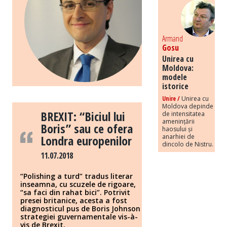
Armand
Gosu
Unirea cu
Moldova:
modele
istorice
Unire /
Unirea cu
Moldova depinde
BREXIT: “Biciul lui
de intensitatea
amenințării
Boris” sau ce ofera
haosului și
Londra europenilor
anarhiei de
dincolo de Nistru.
11.07.2018
“Polishing a turd” tradus literar
inseamna, cu scuzele de rigoare,
“sa faci din rahat bici”. Potrivit
presei britanice, acesta a fost
diagnosticul pus de Boris Johnson
strategiei guvernamentale vis-à-
vis de Brexit.