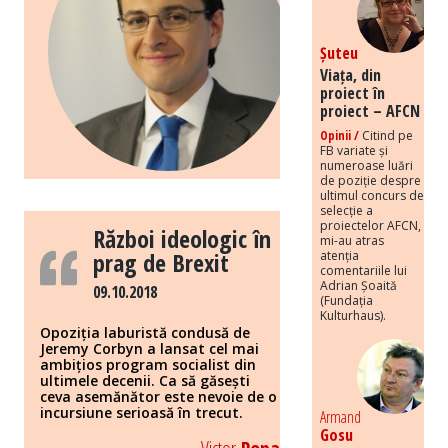
Șuteu
Viața, din
proiect în
proiect – AFCN
Opinii /
Citind pe
FB variate și
numeroase luări
de poziție despre
ultimul concurs de
selecție a
proiectelor AFCN,
Război ideologic în
mi-au atras
prag de Brexit
atenția
comentariile lui
Adrian Șoaită
09.10.2018
(Fundația
Kulturhaus).
Opoziția laburistă condusă de
Jeremy Corbyn a lansat cel mai
ambițios program socialist din
ultimele decenii. Ca să găsești
ceva asemănător este nevoie de o
incursiune serioasă în trecut.
Armand
Gosu