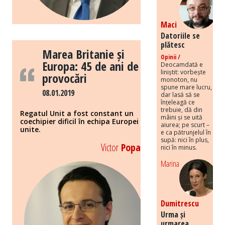
Maci
Datoriile se
plătesc
Marea Britanie și
Opinii /
Europa: 45 de ani de
Deocamdată e
liniștit: vorbește
provocări
monoton, nu
spune mare lucru,
08.01.2019
dar lasă să se
înțeleagă ce
trebuie, dă din
Regatul Unit a fost constant un
mâini și se uită
coechipier dificil în echipa Europei
aiurea; pe scurt –
unite.
e ca pătrunjelul în
supă: nici în plus,
Victor
Popa
nici în minus.
Marina
Dumitrescu
Urma și
urmarea