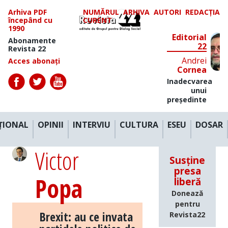
Arhiva PDF
NUMĂRUL
ARHIVA
AUTORI
REDACȚIA
începând cu
CURENT
1990
Editorial
Abonamente
22
Revista 22
Andrei
Acces abonați
Cornea
Inadecvarea
unui
președinte
ȚIONAL
OPINII
INTERVIU
CULTURA
ESEU
DOSAR
Victor
Susține
presa
Popa
liberă
Donează
pentru
Brexit: au ce invata
Revista22