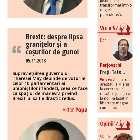
justiției s-a
transformat într-o
oligarhie
periculoasă.
Vis a Vis
Brexit: despre lipsa
Dan
granițelor și a
coșurilor de gunoi
05.11.2018
Perjovschi
Frații Tate...
Supraviețuirea guvernului
Theresei May depinde de voturile
Vis a vis /
...au fost
celor 10 parlamentari ai
arestați la Miami
unioniștilor irlandezi, ceea ce face
la cererea UK,
ca spațiul de manevră privind
după ce Justiția de
Brexit-ul să fie drastic redus.
la noi i-a lăsat în
libertate magna
cum laudae,
Victor
Popa
Opinii
Corina