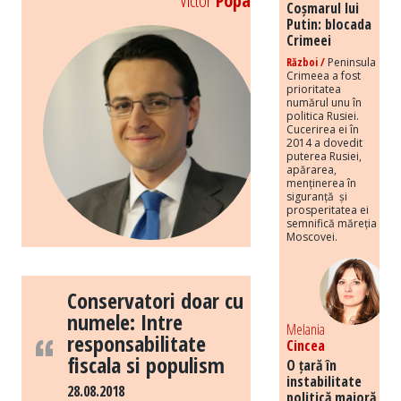
Victor
Popa
Coșmarul lui
Putin: blocada
Crimeei
Război /
Peninsula
Crimeea a fost
prioritatea
numărul unu în
politica Rusiei.
Cucerirea ei în
2014 a dovedit
puterea Rusiei,
apărarea,
menținerea în
siguranță și
prosperitatea ei
semnifică măreția
Moscovei.
Conservatori doar cu
numele: Intre
Melania
responsabilitate
Cincea
fiscala si populism
O țară în
instabilitate
28.08.2018
politică majoră