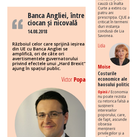
cauză că Înalta
Curte a extins cu
patru ani
Banca Angliei, între
prescripția. CJUE a
ciocan și nicovală
criticat în termeni
duri instanța
14.08.2018
condusă de Lia
Savonea.
Războiul celor care sprijină ieșirea
Lidia
din UE cu Banca Angliei se
amplifică, ori de câte ori
avertismentele guvernatorului
privind efectele unui „Hard Brexit“
Moise
ajung în spațiul public.
Costurile
Victor
Popa
economice ale
haosului politic
Opinii /
Economia
nu poate rezista
cu retorica falsă a
susținerii
intereselor
poporului, care,
de fapt, ascunde
obsesia
menținerii
privilegiilor și a