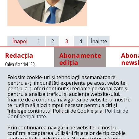
Înapoi
1
2
3
4
Înainte
Redacția
Abonamente
Abona
ediția
newsl
Calea Victoriei 120,
tipărită
Sector 1, Bucuresti,
Romania
Folosim cookie-uri și tehnologii asemănătoare
Abonamente interne
Tel: +4021 3112208
pentru a-ți îmbunătăți experiența pe acest website,
cu
Fax: +4021 3141776
expediere prin poștă
pentru a-ți oferi conținut și reclame personalizate și
Email:
pentru a analiza traficul și audiența website-ului.
redactia@revista22.ro
45 lei pe 3 luni
Înainte de a continua navigarea pe website-ul nostru
80 lei pe 6 luni
te rugăm să aloci timpul necesar pentru a citi și
150 lei pe 1 an
înțelege conținutul Politicii de Cookie și al
Politicii de
Confidențialitate
.
Abonamente interne
cu
Revista 22 este
Prin continuarea navigării pe website-ul nostru
ridicare de la redacție
editata de
confirmi acceptarea utilizării fișierelor de tip cookie
Grupul pentru
36 lei pe 3 luni
conform Politicii de Cookie. Nu uita totuși că poți