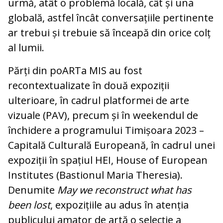
urmă, atât o problemă locală, cât și una
globală, astfel încât conversațiile pertinente
ar trebui și trebuie să înceapă din orice colț
al lumii.
Părți din poARTa MIS au fost
recontextualizate în două expoziții
ulterioare, în cadrul platformei de arte
vizuale (PAV), precum și în weekendul de
închidere a programului Timișoara 2023 –
Capitală Culturală Europeană, în cadrul unei
expoziții în spațiul HEI, House of European
Institutes (Bastionul Maria Theresia).
Denumite
May we reconstruct what has
been lost
, expozițiile au adus în atenția
publicului amator de artă o selecție a