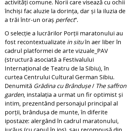
activități comune. Norii care visează cu ochii
închiși fac aluzie la dorința, dar și la iluzia de
a trăi într-un oraș
perfect
”.
O selecție a lucrărilor Porții maratonului au
fost recontextualizate
in situ
în aer liber în
cadrul platformei de arte vizuale_PAV
(structură asociată a Festivalului
Internațional de Teatru de la Sibiu), în
curtea Centrului Cultural German Sibiu.
Denumită
Grădina cu Brândușe
/
The saffron
garden
, instalația a urmat un fir optimist și
intim, prezentând personajul principal al
porții, brândușa de munte, în diferite
ipostaze: alergând în cadrul maratonului,
jucăuș (cu capul în jos), sau recompusă din