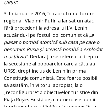
URSS“
.
3. În ianuarie 2016, în cadrul unui forum
regional, Vladimir Putin a lansat un atac
fără precedent la adresa lui I.V. Lenin,
acuzându-l pe fostul idol comunist că
„a
plasat o bombă atomică sub casa pe care o
denumim Rusia şi această bombă a explodat
mai târziu“
. Declaraţia se referea la dreptul
la secesiune al popoarelor care alcătuiau
URSS, drept inclus de Lenin în prima
Constituţie comunistă. Este foarte posibil
să asistăm, în viitorul apropiat, la o
„reconfigurare“ a obiectivelor turistice din
Piaţa Roşie. Există deja numeroase opinii
fundamentate
„ştiinţific şi economic“
(s-a