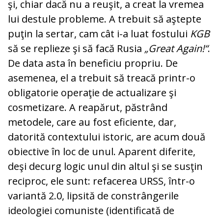
şi, chiar dacă nu a reuşit, a creat la vremea
lui destule probleme. A trebuit să aştepte
puţin la sertar, cam cât i-a luat fostului
KGB
să se replieze şi să facă Rusia
„Great Again!“
.
De data asta în beneficiu propriu. De
asemenea, el a trebuit să treacă printr-o
obligatorie ope­ra­ţie de actualizare şi
cosmetizare. A rea­părut, păstrând
metodele, care au fost efi­ciente, dar,
datorită contextului istoric, are acum două
obiective în loc de unul. Aparent diferite,
deşi decurg logic unul din altul şi se susţin
reciproc, ele sunt: re­facerea URSS, într-o
variantă 2.0, lipsită de constrângerile
ideologiei comuniste (iden­tificată de