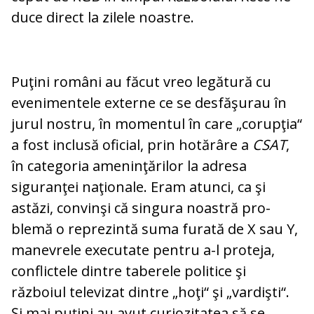
duce direct la zilele noastre.
Puţini români au făcut vreo le­gătură cu
evenimentele externe ce se desfăşurau în
jurul nostru, în momentul în care „corupţia“
a fost inclusă oficial, prin ho­tă­râre a
CSAT
,
în categoria ameninţărilor la adresa
siguranţei naţionale. Eram atunci, ca şi
astăzi, convinşi că singura noastră pro­
blemă o reprezintă suma furată de X sau Y,
manevrele executate pentru a-l pro­teja,
conflictele dintre taberele politice şi
războiul televizat dintre „hoţi“ şi „var­dişti“.
Şi mai puţini au avut curiozitatea să se