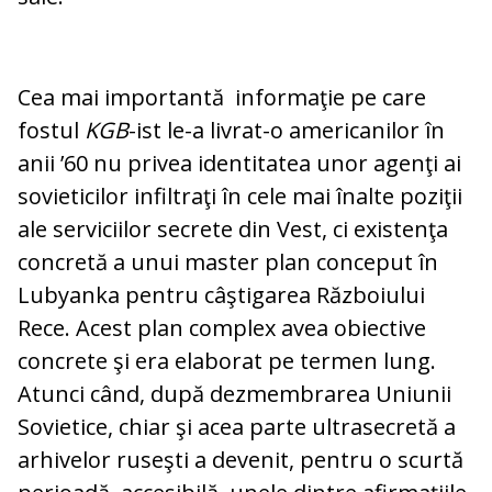
Cea mai importantă informaţie pe care
fostul
KGB
-ist le-a li­vra­t-o americanilor în
anii ’60 nu pri­vea identitatea unor agenţi ai
so­vieticilor infiltraţi în cele mai înal­te poziţii
ale serviciilor secrete din Vest, ci existenţa
concretă a unui master plan conceput în
Lubyanka pentru câş­ti­ga­rea Războiului
Rece. Acest plan complex avea obiective
concrete şi era elaborat pe ter­men lung.
Atunci când, după dez­mem­brarea Uniunii
Sovietice, chiar şi acea parte ultrasecretă a
arhivelor ruseşti a de­venit, pentru o scurtă