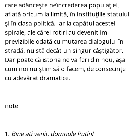
care adânceşte neîncrederea populaţiei,
afla­tă oricum la limită, în instituţiile sta­tu­lui
şi în clasa politică. Iar la capătul aces­tei
spirale, ale cărei rotiri au devenit im­
previzibile odată cu mutarea dialogului în
stradă, nu stă decât un singur câştigător.
Dar poate că istoria ne va feri din nou, aşa
cum noi nu ştim să o facem, de consecinţe
cu adevărat dramatice.
note
1.
Bine aţi venit, domnule Putin!