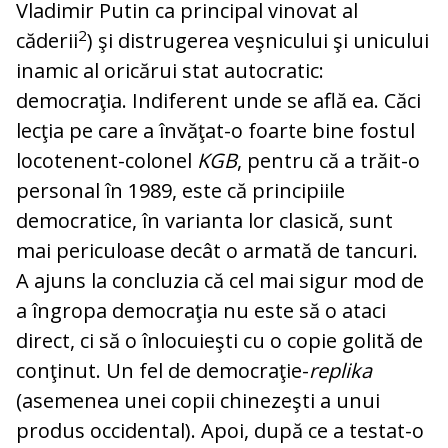
Vladimir Putin ca principal vi­novat al
2
căderii
) şi distrugerea veşnicului şi unicului
inamic al oricărui stat auto­cra­tic:
democraţia. Indiferent unde se află ea. Căci
lecţia pe care a învăţat-o foarte bine fostul
locotenent-colonel
KGB
, pentru că a trăit-o
personal în 1989, este că prin­ci­pii­le
democratice, în varianta lor clasică, sunt
mai periculoase decât o armată de tan­curi.
A ajuns la concluzia că cel mai si­gur mod de
a îngropa democraţia nu este să o ataci
direct, ci să o înlocuieşti cu o copie golită de
conţinut. Un fel de de­mo­craţie-
replika
(asemenea unei copii chi­ne­zeşti a unui
produs occidental). Apoi, du­pă ce a testat-o