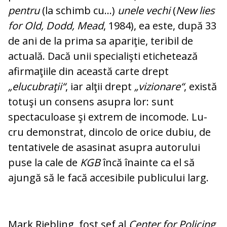
pentru
(la schimb cu...)
unele vechi
(
New lies
for Old, Dodd, Mead
, 1984), ea este, după 33
de ani de la prima sa apa­ri­ţie, teribil de
actuală. Dacă unii specialişti eti­che­tează
afirmaţiile din această carte drept
„elucubraţii“
, iar alţii drept
„vi­zio­nare“
, există
totuşi un consens asupra lor: sunt
spectaculoase şi extrem de in­co­mo­de. Lu­
cru demonstrat, dincolo de orice dubiu, de
tentativele de asasinat asupra au­torului
puse la cale de
KGB
încă înainte ca el să
ajungă să le facă accesibile pu­bli­cu­lui larg.
Mark Riebling, fost şef al
Center for Po­li­cing