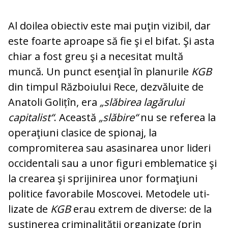
Al doilea obiectiv este mai puţin vizibil, dar
este foarte aproape să fie şi el bifat. Şi asta
chiar a fost greu şi a necesitat multă
muncă. Un punct esenţial în planurile
KGB
din timpul Războiului Rece, dez­vă­luite de
Anatoli Golițîn, era
„slăbirea la­gă­rului
capitalist“
. Această
„slăbire“
nu se referea la
operaţiuni clasice de spionaj, la
compromiterea sau asasinarea unor lideri
occidentali sau a unor figuri emblematice şi
la crearea şi sprijinirea unor formaţiuni
politice favorabile Moscovei. Metodele uti­
lizate de
KGB
erau extrem de diverse: de la
susţinerea criminalităţii organizate (prin