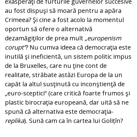
exasperaţi de fur­turile guvernelor succesive
au fost dispuşi să moară pentru a apăra
Crimeea? Şi cine a fost acolo la momentul
oportun să ofere o alternativă
dezamăgiţilor de prea mult
„europenism
corupt“
? Nu cumva ideea că democraţia este
inutilă şi ineficientă, un sistem politic impus
de la Bruxelles, care nu ţine cont de
realitate, străbate astăzi Europa de la un
capăt la altul susţinută cu inconştienţă de
„euro-sceptici“ (care cri­ti­că foarte frumos şi
plastic birocraţia euro­peană, dar uită să ne
spună că alternativa este democraţia-
replika
). Sună cam ca în cartea lui Golițîn?