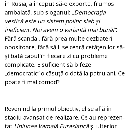
în Rusia, a început să-o ex­porte, frumos
ambalată, sub sloganul:
„De­mocraţia
vestică este un sistem po­li­tic slab şi
ineficient. Noi avem o variantă mai bună!“
.
Fără scandal, fără prea multe dezbateri
obositoare, fără să li se ceară cetăţenilor să-
şi bată capul în fiecare zi cu probleme
complicate. E suficient să bifeze
„democratic“ o căsuţă o dată la patru ani. Ce
poate fi mai comod?
Revenind la primul obiectiv, el se află în
stadiu avansat de realizare. Ce au re­pre­zen­
tat
Uniunea Vamală Eurasiatică
şi ulterior