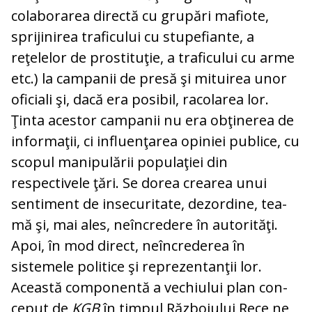
colaborarea directă cu grupări ma­fio­te,
sprijinirea traficului cu stupefiante, a
reţelelor de prostituţie, a traficului cu ar­me
etc.) la campanii de presă şi mituirea unor
oficiali şi, dacă era posibil, racolarea lor.
Ţinta acestor campanii nu era obţi­ne­rea de
informaţii, ci influenţarea opiniei pu­blice, cu
scopul manipulării populaţiei din
respectivele ţări. Se dorea crearea unui
sentiment de insecuritate, dezordine, tea­
mă şi, mai ales, neîncredere în au­to­ri­tăţi.
Apoi, în mod direct, neîncrederea în
sistemele politice şi reprezentanţii lor.
Această componentă a vechiului plan con­
ceput de
KGB
în timpul Războiului Rece ne