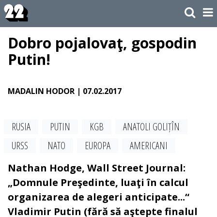
Dobro pojalovaţ, gospodin
Putin!
MADALIN HODOR
| 07.02.2017
RUSIA
PUTIN
KGB
ANA­TO­LI GOLIȚÎN
URSS
NATO
EUROPA
AMERICANI
Nathan Hodge, Wall Street Journal:
„Domnule Preşedinte, luaţi în calcul
organizarea de alegeri anticipate...“
Vladimir Putin (fără să aştepte finalul