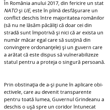
În România anului 2017, din fericire un stat
NATO
şi
UE
, este în plină desfăşurare un
conflict deschis între majoritatea ro­mâ­nilor
(să nu ne lăsăm păcăliţi că doar cei din
stradă sunt împotrivă şi nici că ar exista un
număr măcar egal care să sus­ţină din
convingere ordonanţele) şi un gu­vern care
a arătat că este dispus să vul­ne­rabilizeze
statul pentru a proteja o singură persoană.
Prin obstinaţia de a-şi pune în aplicare obi­
ectivele, care au devenit transparente
pentru toată lumea, Guvernul Grindeanu a
deschis o uşă spre un coridor întunecat