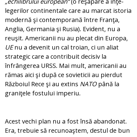
„echilibrului european“
(o reşapare a în­ţe­
legerilor continentale care au marcat is­toria
modernă şi contemporană între Fran­ţa,
Anglia, Germania şi Rusia). Evident, nu a
reuşit. Americanii nu au plecat din Europa,
UE
nu a devenit un cal troian, ci un aliat
strategic care a contribuit decisiv la
înfrângerea URSS. Mai mult, americanii au
rămas aici şi după ce sovieticii au pier­dut
Războiul Rece şi au extins
NATO
până la
graniţele fostului imperiu.
Acest vechi plan nu a fost însă abandonat.
Era, trebuie să re­cu­noaştem, destul de bun