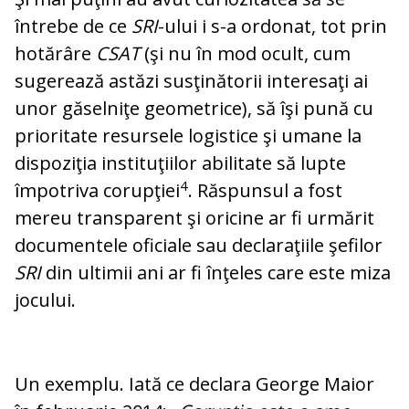
întrebe de ce
SRI
-ului i s-a ordonat, tot prin
hotărâre
CSAT
(şi nu în mod ocult, cum
sugerează astăzi susţinătorii interesaţi ai
unor găselniţe geometrice), să îşi pună cu
prioritate resursele logistice şi umane la
dispoziţia instituţiilor abilitate să lupte
4
împotriva corupţiei
. Răspunsul a fost
mereu transparent şi oricine ar fi ur­mărit
documentele oficiale sau declaraţiile şefilor
SRI
din ultimii ani ar fi înţeles care este miza
jocului.
Un exemplu. Iată ce declara George Maior