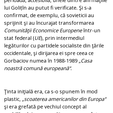
perioadă, accesibilă, unele dintre afirmaţiile
lui Golițîn au pu­tut fi verificate. Şi s-a
confirmat, de exem­plu, că sovieticii au
sprijinit şi au încurajat transformarea
Comunităţii Economice Eu­ropene
într-un
stat federal (
UE
), prin in­termediul
legăturilor cu partidele socia­lis­te din ţările
occidentale, şi dirijarea ei spre ceea ce
Gorbaciov numea în 1988-1989
„Casa
noastră comună europeană“
.
Ţinta iniţială era, ca s-o spunem în mod
plas­tic,
„scoaterea americanilor din Eu­ropa“
şi era grefată pe vechiul concept al