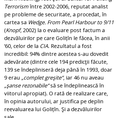
Terrorism
între 2002-2006, reputat ana­list
pe probleme de securitate, a pro­ce­dat, în
cartea sa
Wedge. From Pearl Har­bour to 9/11
(
Knopf
, 2002) la o evaluare post factum a
dezvăluirilor pe care Golițîn le făcea, în anii
’60, celor de la
CIA
. Re­zul­ta­tul a fost
incredibil: 94% dintre acestea s-au dovedit
adevărate (dintre cele 194 pre­dicţii făcute,
139 se îndepliniseră deja pâ­nă în 1993, doar
9 erau
„complet gre­şi­te“
, iar 46 nu aveau
„şanse rezonabile“
să se îndeplinească în
viitorul apropiat). O rată de realizare care,
în opinia autorului, ar justifica pe deplin
reevaluarea lui Go­li­țîn. Şi a dezvăluirilor
sale.