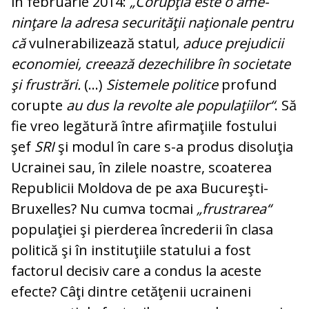
în februarie 2014:
„Corupţia este o ame­
ninţare la adresa securităţii naţionale pentru
că
vulnerabilizează statul
, aduce pre­judicii
economiei, creează dezechi­li­bre în societate
şi frustrări.
(...)
Sis­te­me­le politice
profund
corupte
au dus la re­volte ale populaţiilor“
. Să
fie vreo legă­tu­ră între afirmaţiile fostului
şef
SRI
şi mo­dul în care s-a produs disoluţia
Ucrainei sau, în zilele noastre, scoaterea
Republicii Moldova de pe axa Bucureşti-
Bruxelles? Nu cumva tocmai
„frustrarea“
populaţiei şi pierderea încrederii în clasa
politică şi în instituţiile statului a fost
factorul de­ci­siv care a condus la aceste
efecte? Câţi din­tre cetăţenii ucraineni