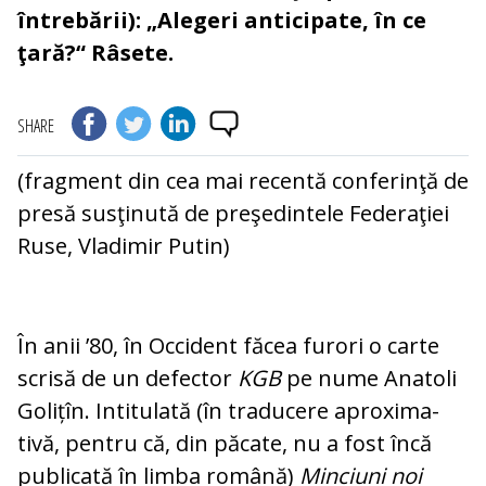
întrebării): „Alegeri anticipate, în ce
ţară?“ Râsete.
SHARE
(fragment din cea mai recentă conferinţă de
presă susţinută de preşedintele Federaţiei
Ruse, Vladimir Putin)
În anii ’80, în Occident făcea furori o car­te
scrisă de un defector
KGB
pe nume Ana­to­li
Golițîn. Intitulată (în traducere apro­xi­ma­
tivă, pentru că, din păcate, nu a fost în­că
publicată în limba română)
Minciuni noi