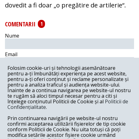
dovedit a fi doar „o pregătire de artilerie“.
COMENTARII
1
Nume
Email
Folosim cookie-uri și tehnologii asemănătoare
Comentariu
pentru a-ți îmbunătăți experiența pe acest website,
pentru a-ți oferi conținut și reclame personalizate și
pentru a analiza traficul și audiența website-ului.
Înainte de a continua navigarea pe website-ul nostru
te rugăm să aloci timpul necesar pentru a citi și
înțelege conținutul Politicii de Cookie și al
Politicii de
Postează comentariu
Confidențialitate
.
Prin continuarea navigării pe website-ul nostru
ion ion -
02-12-2017
confirmi acceptarea utilizării fișierelor de tip cookie
Interesant deci securitatea e asa dai in mine dai in
conform Politicii de Cookie. Nu uita totuși că poți
tine,dai in fabrici si uzine ,lovesti in generalul de
modifica setările acestor fișiere cookie urmând
diamant???