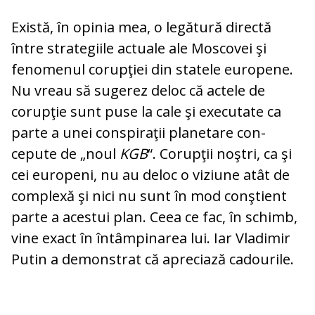
Există, în opinia mea, o legătură directă
între strategiile actuale ale Moscovei şi
fenomenul co­rupţiei din statele europene.
Nu vreau să sugerez deloc că actele de
corupţie sunt puse la cale şi executate ca
parte a unei conspiraţii planetare con­
cepute de „noul
KGB
“. Corupţii noştri, ca şi
cei europeni, nu au deloc o viziune atât de
complexă şi nici nu sunt în mod con­şti­ent
parte a acestui plan. Ceea ce fac, în schimb,
vine exact în întâmpinarea lui. Iar Vladimir
Putin a demonstrat că apre­ciază cadourile.