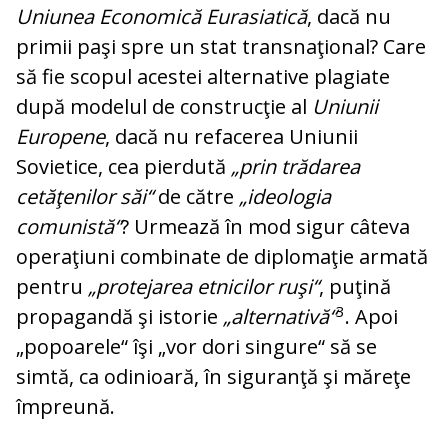
Uniunea Economică Eurasiatică
, dacă nu
primii paşi spre un stat trans­na­ţional? Care
să fie scopul acestei alter­na­tive plagiate
după modelul de construcţie al
Uniunii
Europene
, dacă nu refacerea Uniunii
Sovietice, cea pierdută
„prin tră­da­rea
cetăţenilor săi“
de către
„ideologia
comunistă“
? Urmează în mod sigur câ­te­va
operaţiuni combinate de diplomaţie ar­mată
pentru
„protejarea etnicilor ruşi“
, puţină
3
propagandă şi istorie
„alter­na­ti­vă“
. Apoi
„popoarele“ îşi „vor dori sin­gure“ să se
simtă, ca odinioară, în si­gu­ranţă şi măreţe
împreună.