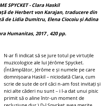
ÔME SPYCKET - Clara Haskil
ață de Herbert von Karajan, traducere din
ă de Lidia Dumitru, Elena Ciocoiu și Adina
ura Humanitas, 2017 , 420 pp.
N-ar fi indicat să se jure totul pe virtuțile
muzicologice ale lui Jérôme Spycket.
(Întâmplător, Jérôme e și numele pe care
dom­nișoara Haskil – niciodată Clara, cum
scrie de sute de ori! căci n-am fost invitați și
nici alte căderi nu sunt – i l-a dat unui pisic
primit să o aline într-un mo­ment de
recluziune dur.) D-l Spycket avea merite