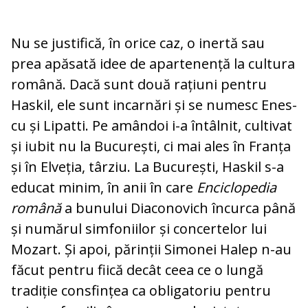
Nu se justifică, în orice caz, o inertă sau
prea apăsată idee de apartenență la cul­tu­ra
română. Dacă sunt două rațiuni pentru
Haskil, ele sunt incarnări și se numesc Enes­
cu și Lipatti. Pe amândoi i-a întâlnit, cultivat
și iubit nu la București, ci mai ales în Franța
și în Elveția, târziu. La Bu­cu­rești, Haskil s-a
educat minim, în anii în care
En­ciclopedia
română
a bunului Dia­co­no­vich încurca până
și numărul sim­foniilor și concertelor lui
Mozart. Și apoi, părinții Simonei Halep n-au
făcut pentru fiică de­cât ceea ce o lungă
tradiție con­sfin­țea ca obli­gatoriu pentru