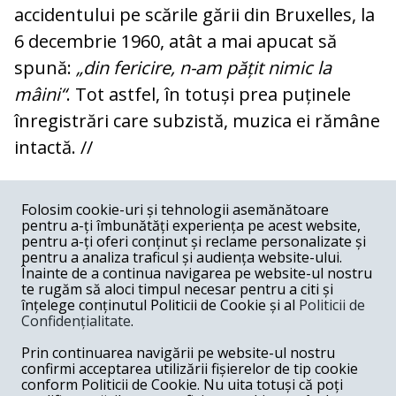
accidentului pe scările gării din Bruxelles, la
6 decembrie 1960, atât a mai apucat să
spună:
„din fericire, n-am pățit nimic la
mâini“
. Tot astfel, în totuși prea puținele
înregistrări care subzistă, muzica ei rămâne
intactă. //
COMENTARII
0
Folosim cookie-uri și tehnologii asemănătoare
pentru a-ți îmbunătăți experiența pe acest website,
Nume
pentru a-ți oferi conținut și reclame personalizate și
pentru a analiza traficul și audiența website-ului.
Înainte de a continua navigarea pe website-ul nostru
Email
te rugăm să aloci timpul necesar pentru a citi și
înțelege conținutul Politicii de Cookie și al
Politicii de
Confidențialitate
.
Comentariu
Prin continuarea navigării pe website-ul nostru
confirmi acceptarea utilizării fișierelor de tip cookie
conform Politicii de Cookie. Nu uita totuși că poți