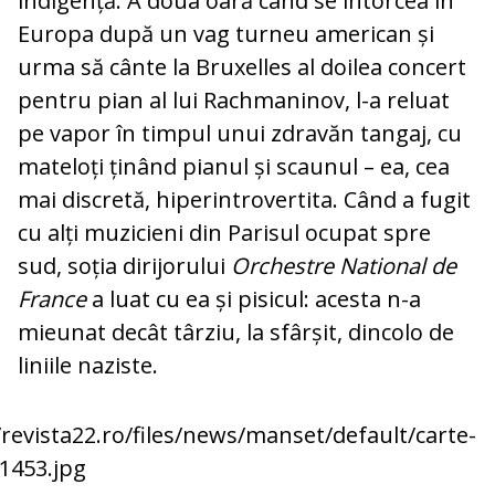
indigență. A doua oară când se întorcea în
Europa după un vag turneu american și
urma să cânte la Bruxelles al doilea concert
pentru pian al lui Rach­ma­ni­nov, l-a reluat
pe vapor în tim­pul unui zdra­văn tangaj, cu
mateloți ți­nând pianul și scaunul – ea, cea
mai dis­cretă, hiper­in­trovertita. Când a fugit
cu alți muzicieni din Parisul ocupat spre
sud, soția di­ri­jo­rului
Orchestre National de
France
a luat cu ea și pisicul: acesta n-a
mieunat decât târ­ziu, la sfârșit, dincolo de
liniile naziste.