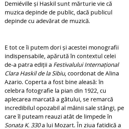
Demiéville și Haskil sunt mărturie vie că
muzica depinde de public, dacă pu­blicul
depinde cu adevărat de muzică.
E tot ce îi putem dori și acestei monografii
indispensabile, apărută în contextul celei
de-a patra ediții a
Festivalului Inter­na­țio­nal
Clara Haskil de la Sibiu
, coordonat de Alina
Azario. Coperta a fost bine alea­să: în
celebra fotografie la pian din 1922, cu
aplecarea marcată a gâtului, se remarcă
incredibilul opozabil al mâinii sale stângi, pe
care îl puteam reauzi atât de limpede în
Sonata K. 330
a lui Mozart. În ziua fa­ti­dică a