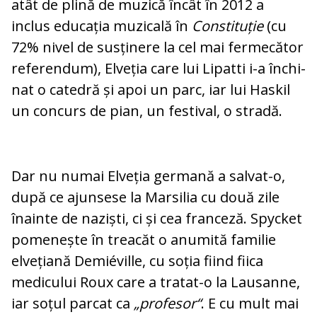
atât de pli­nă de muzică încât în 2012 a
inclus edu­cația muzicală în
Constituție
(cu
72% ni­vel de susținere la cel mai fermecător
re­fe­ren­dum), Elveția ca­re lui Lipatti i-a în­chi­
nat o catedră și apoi un parc, iar lui Has­kil
un concurs de pian, un festival, o stradă.
Dar nu numai Elveția germană a salvat-o,
după ce ajunsese la Marsilia cu două zile
înainte de naziști, ci și cea franceză. Spy­cket
pomenește în treacăt o anu­mită familie
elvețiană Demiéville, cu so­ția fiind fiica
medicului Roux care a tra­tat-o la Lausanne,
iar soțul parcat ca
„pro­fesor“
. E cu mult mai