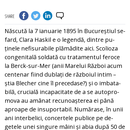
SHARE
Născută la 7 ianuarie 1895 în Bucureștiul se­
fard, Clara Haskil e o legendă, dintre pu­
ținele nefisurabile plămădite aici. Scolioza
congenitală soldată cu tratamentul feroce
la Berck-sur-Mer (anii Marelui Război acum
centenar fiind dublați de războiul intim –
știa Blecher cine îl precedase?) și o im­ba­ta­
bilă, crucială incapacitate de a se au­to­pro­
mova au amânat recunoașterea ei până
aproa­pe de insuportabil. Numărase, în unii
ani interbelici, concertele publice pe de­
getele unei singure mâini și abia după 50 de