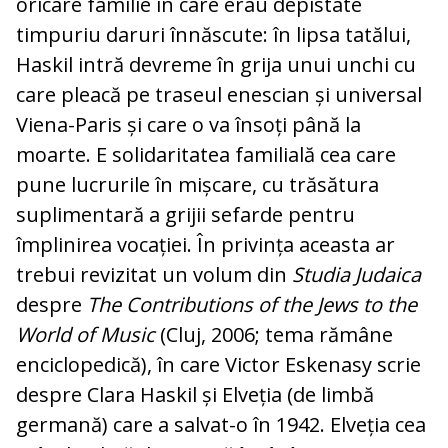
oricare familie în care erau depistate
timpuriu daruri înnăs­cute: în lipsa tatălui,
Haskil intră devreme în grija unui unchi cu
care pleacă pe traseul enescian și universal
Viena-Paris și care o va însoți până la
moarte. E soli­daritatea fa­mi­lială cea care
pune lucrurile în miș­ca­re, cu trăsătura
suplimentară a gri­jii se­far­de pen­tru
împlinirea vocației. În privința aceasta ar
trebui revizitat un vo­lum din
Studia Judaica
despre
The Con­tributions of the Jews to the
World of Mu­sic
(Cluj, 2006; te­ma rămâne
enci­clo­pe­dică), în ca­re Victor Eskenasy scrie
despre Clara Haskil și El­ve­ția (de limbă
germană) care a salvat-o în 1942. Elveția cea