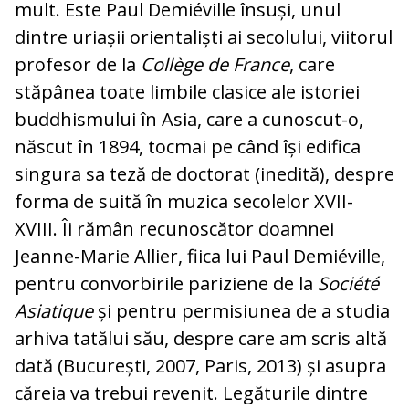
mult. Este Paul De­mié­ville însuși, unul
dintre uriașii orien­ta­liști ai secolului, viitorul
profesor de la
Collège de France
, care
stăpânea toate lim­bile clasice ale istoriei
buddhismului în Asia, care a cunoscut-o,
născut în 1894, tocmai pe când își edifica
singura sa teză de doctorat (inedită), despre
forma de sui­tă în muzica secolelor XVII-
XVIII. Îi ră­mân recunoscător doamnei
Jeanne-Marie Allier, fiica lui Paul Demiéville,
pentru con­vorbirile pariziene de la
Société
Asia­tique
și pentru permisiunea de a studia
ar­hiva tatălui său, despre care am scris altă
dată (București, 2007, Paris, 2013) și asu­pra
căreia va trebui revenit. Legăturile din­tre