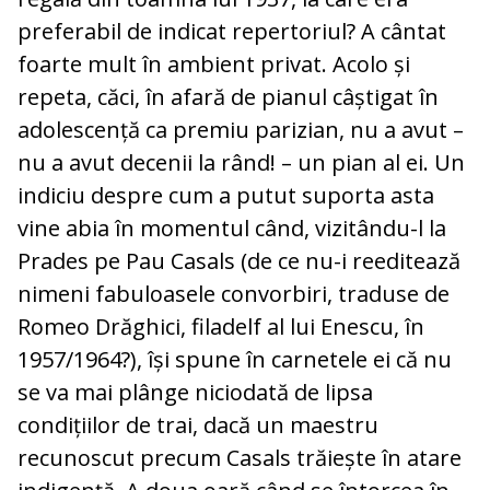
preferabil de indicat re­per­to­riul? A cântat
foarte mult în ambient pri­vat. Acolo și
repeta, căci, în afară de pia­nul câștigat în
adolescență ca premiu pa­ri­zian, nu a avut –
nu a avut decenii la rând! – un pian al ei. Un
indiciu despre cum a pu­tut suporta asta
vine abia în mo­mentul când, vizitându-l la
Prades pe Pau Casals (de ce nu-i reeditează
nimeni fabu­loasele con­vorbiri, traduse de
Romeo Dră­ghici, fi­la­delf al lui Enescu, în
1957/1964?), își spu­ne în carnetele ei că nu
se va mai plânge niciodată de lipsa
condițiilor de trai, dacă un maestru
recunoscut precum Casals tră­ieș­te în atare