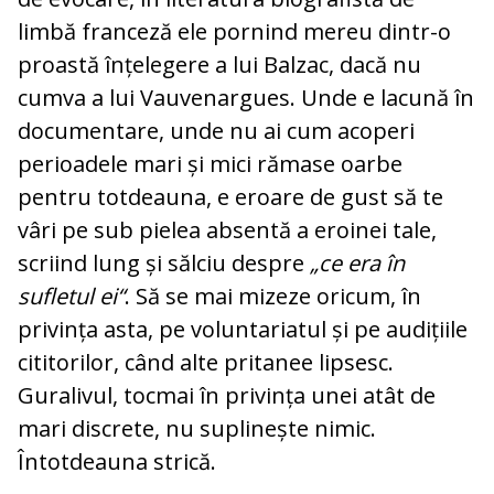
limbă franceză ele pornind mereu dintr-o
proastă înțelegere a lui Balzac, dacă nu
cumva a lui Vauve­nar­gues. Unde e lacună în
documentare, unde nu ai cum acoperi
perioadele mari și mici rămase oarbe
pentru totdeauna, e eroa­re de gust să te
vâri pe sub pielea ab­sentă a eroinei tale,
scriind lung și sălciu despre
„ce era în
sufletul ei“
. Să se mai mi­zeze oricum, în
privința asta, pe vo­luntariatul și pe audițiile
cititorilor, când alte pritanee lipsesc.
Guralivul, tocmai în privința unei atât de
mari discrete, nu su­plinește nimic.
Întotdeauna strică.