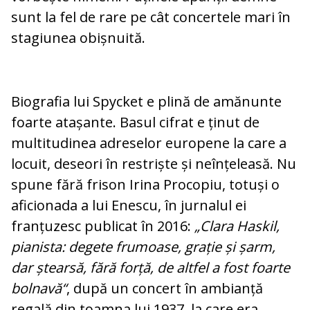
sunt la fel de rare pe cât concertele mari în
stagiunea obișnuită.
Biografia lui Spycket e plină de amănunte
foarte atașante. Basul cifrat e ținut de
multitudinea adre­selor europene la care a
lo­cuit, deseori în restriște și ne­în­țeleasă. Nu
spune fără frison Irina Pro­co­piu, totuși o
aficionada a lui Enescu, în jur­nalul ei
franțuzesc publicat în 2016:
„Clara Haskil,
pianista: degete frumoase, grație și șarm,
dar ștearsă, fără forță, de altfel a fost foarte
bolnavă“
, după un con­cert în ambianță
regală din toamna lui 1937, la care era