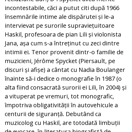
incontestabile, căci a putut ci­ti după 1966
însemnările intime ale dis­pă­rutei și le-a
intervievat pe surorile supra­vie­țuitoare
Haskil, profesoara de pian Lili și violonista
Jana, așa cum s-a întreținut cu zeci dintre
intimii ei. Tenor provenit din­tr-o familie de
muzicieni, Jérôme Spy­cket (Piersault, pe
discuri și afișe) a cântat cu Nadia Boulanger
înainte să-i dedice o monografie în 1987 (o
alta fiind consacrată surorii ei Lili, în 2004) și
a vituperat pe vre­muri, tot monografic,
împotriva obli­gativității în autovehicule a
centurii de si­gu­ranță. Debutând ca
muzicolog cu Has­kil, are totodată limbuții
de evocare, în literatura biografistă de