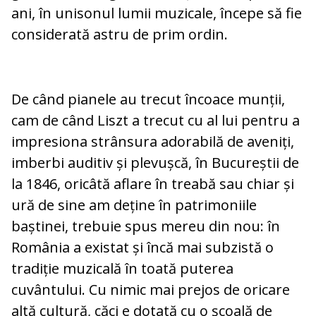
ani, în unisonul lumii muzicale, în­ce­pe să fie
considerată astru de prim ordin.
De când pianele au trecut încoace munții,
cam de când Liszt a trecut cu al lui pentru a
impresiona strânsura adorabilă de ave­niți,
imberbi auditiv și plevușcă, în Bu­cu­reștii de
la 1846, oricâtă aflare în treabă sau chiar și
ură de sine am deține în pa­tri­moniile
baștinei, trebuie spus mereu din nou: în
România a existat și încă mai sub­zistă o
tradiție muzicală în toată puterea
cuvântului. Cu nimic mai prejos de ori­ca­re
altă cultură, căci e dotată cu o școală de