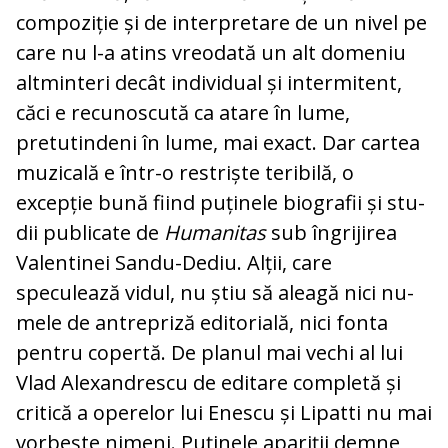
compoziție și de interpretare de un ni­vel pe
care nu l-a atins vreodată un alt do­meniu
altminteri decât individual și inter­mitent,
căci e recunoscută ca atare în lu­me,
pretutindeni în lume, mai exact. Dar cartea
muzicală e într-o restriște teribilă, o
excepție bună fiind puținele biografii și stu­
dii publicate de
Humanitas
sub în­gri­jirea
Valentinei Sandu-Dediu. Alții, care
speculează vidul, nu știu să aleagă nici nu­
mele de antrepriză editorială, nici fonta
pen­tru copertă. De planul mai vechi al lui
Vlad Alexandrescu de editare completă și
critică a operelor lui Enescu și Lipatti nu mai
vorbește nimeni. Puținele apariții dem­ne