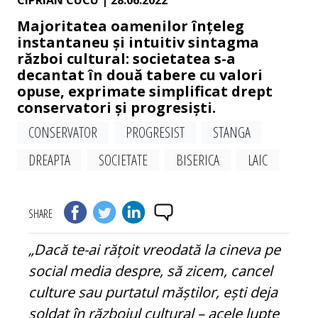
CIPRIAN CUCU
| 28.06.2022
Majoritatea oamenilor înțeleg
instantaneu și intuitiv sintagma
război cultural: societatea s-a
decantat în două tabere cu valori
opuse, exprimate simplificat drept
conservatori și progresiști.
CONSERVATOR
PROGRESIST
STANGA
DREAPTA
SOCIETATE
BISERICA
LAIC
SHARE
„Dacă te-ai rățoit vreodată la cineva pe
social media despre, să zicem, cancel
culture sau purtatul măștilor, ești deja
soldat în războiul cultural – acele lupte