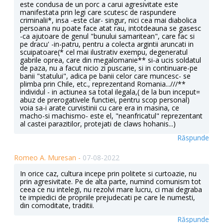
este condusa de un porc a carui agresivitate este
manifestata prin legi care scutesc de raspundere
criminalii*, insa -este clar- singur, nici cea mai diabolica
persoana nu poate face atat rau, intotdeauna se gasesc
-ca ajutoare de genul "bunului samaritean", care fac si
pe dracu' -in-patru, pentru a colecta argintii aruncati in
scuipatoare(* cel mai ilustrativ exempu, degeneratul
gabrile oprea, care din megalomanie** si-a ucis soldatul
de paza, nu a facut nicio zi puscarie, si in continuare-pe
banii "statului", adica pe banii celor care muncesc- se
plimba prin Chile, etc., reprezentand Romania...///**
individul - in actiunea sa total ilegala,( de la bun inceput=
abuz de prerogativele functiei, pentru scop personal)
voia sa-i arate curvistinii cu care era in masina, ce
macho-si machismo- este el, "neanfricatul" reprezentant
al castei parazitilor, protejati de claws hohanis...)
Răspunde
Romeo A. Muresan -
07-08-2022
In orice caz, cultura incepe prin politete si curtoazie, nu
prin agresivitate. Pe de alta parte, numind comunism tot
ceea ce nu intelegi, nu rezolvi mare lucru, ci mai degraba
te impiedici de propriile prejudecati pe care le numesti,
din comoditate, traditii.
Răspunde