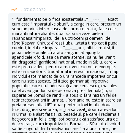
LevSt. -
07-07-2022
"...fundamentat pe o frica existentiala..."___----____ exact
cum este "imparatul -cioburi", alearga in cerc, precum un
sobolan prins intr-o cusca de sarma otzelita, face cele
mai antinatura aliante, doar sa-si salveze pielea
rapanoasa:"Împăratul de la Cotroceni și oamenii de
rând(Razvan Chiruta-PressHub)„…atata timp cat ii pupa,
cuminti, inelul de imparat…”___–___unii, altii si mai si, ii
pupa inelele anale cu atata sarg, incat ajung la
apendicele xifoid, asa ca mare atentie, sa nu fie „ranit
din dragoste” gardilopul national, made in Sibiu, care –
este prea evident pentru a mai veni cu multe exemple-
este un sabotor si tradator al interesului national, in fapt
individul este mancat de o ura ranceda impotriva oricui
care nu stie saseste, (el ii zice germana!) impotriva
populatiei care nu-l aduleaza(ca pe ceusescu), mai ales
ca el avea ganduri si de aeronava prezidentiala(!!!), si -
suparat pe „omul de rand”– a spus-o fara nici un fel de
retinere(cativa ani in urma), „Romania nu este in stare sa
preia presedintia UE”, doar pentru a lovi in alte doua
tute, dragnea si veorika, si _ca sa vezi!_ doar cateva luni
in urma, s-a aliat fatzis, cu pesedeul, pe care-l reclama si
batjocorea in fel si chip, tot pentru a-si satisface ura de
descreirat, acum impotriva lui Barna si USR-ului, el voind
sa fie singurul din Transilvania care ” a ajuns mare”, ne