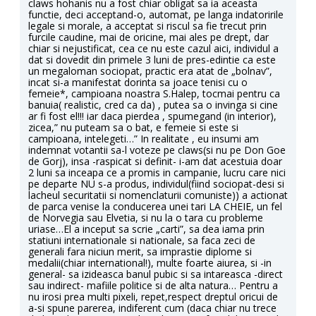
claws hohanis nu a fost chiar obligat sa ia aceasta
functie, deci acceptand-o, automat, pe langa indatoririle
legale si morale, a acceptat si riscul sa fie trecut prin
furcile caudine, mai de oricine, mai ales pe drept, dar
chiar si nejustificat, cea ce nu este cazul aici, individul a
dat si dovedit din primele 3 luni de pres-edintie ca este
un megaloman sociopat, practic era atat de „bolnav”,
incat si-a manifestat dorinta sa joace tenisi cu o
femeie*, campioana noastra S.Halep, tocmai pentru ca
banuia( realistic, cred ca da) , putea sa o invinga si cine
ar fi fost el!!! iar daca pierdea , spumegand (in interior),
zicea,” nu puteam sa o bat, e femeie si este si
campioana, intelegeti…” In realitate , eu insumi am
indemnat votantii sa-l voteze pe claws(si nu pe Don Goe
de Gorj), insa -raspicat si definit- i-am dat acestuia doar
2 luni sa inceapa ce a promis in campanie, lucru care nici
pe departe NU s-a produs, individul(fiind sociopat-desi si
lacheul securitatii si nomenclaturii comuniste)) a actionat
de parca venise la conducerea unei tari LA CHEIE, un fel
de Norvegia sau Elvetia, si nu la o tara cu probleme
uriase…El a inceput sa scrie „carti”, sa dea iama prin
statiuni internationale si nationale, sa faca zeci de
generali fara niciun merit, sa imprastie diplome si
medalii(chiar international!), multe foarte aiurea, si -in
general- sa izideasca banul pubic si sa intareasca -direct
sau indirect- mafiile politice si de alta natura… Pentru a
nu irosi prea multi pixeli, repet,respect dreptul oricui de
a-si spune parerea, indiferent cum (daca chiar nu trece