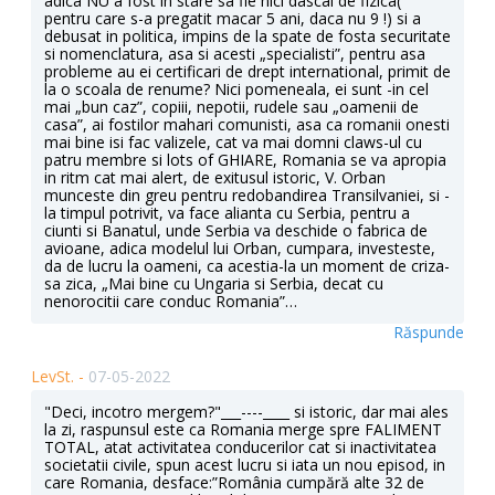
adica NU a fost in stare sa fie nici dascal de fizica(
pentru care s-a pregatit macar 5 ani, daca nu 9 !) si a
debusat in politica, impins de la spate de fosta securitate
si nomenclatura, asa si acesti „specialisti”, pentru asa
probleme au ei certificari de drept international, primit de
la o scoala de renume? Nici pomeneala, ei sunt -in cel
mai „bun caz”, copiii, nepotii, rudele sau „oamenii de
casa”, ai fostilor mahari comunisti, asa ca romanii onesti
mai bine isi fac valizele, cat va mai domni claws-ul cu
patru membre si lots of GHIARE, Romania se va apropia
in ritm cat mai alert, de exitusul istoric, V. Orban
munceste din greu pentru redobandirea Transilvaniei, si -
la timpul potrivit, va face alianta cu Serbia, pentru a
ciunti si Banatul, unde Serbia va deschide o fabrica de
avioane, adica modelul lui Orban, cumpara, investeste,
da de lucru la oameni, ca acestia-la un moment de criza-
sa zica, „Mai bine cu Ungaria si Serbia, decat cu
nenorocitii care conduc Romania”…
Răspunde
LevSt. -
07-05-2022
"Deci, incotro mergem?"___----____ si istoric, dar mai ales
la zi, raspunsul este ca Romania merge spre FALIMENT
TOTAL, atat activitatea conducerilor cat si inactivitatea
societatii civile, spun acest lucru si iata un nou episod, in
care Romania, desface:”România cumpără alte 32 de