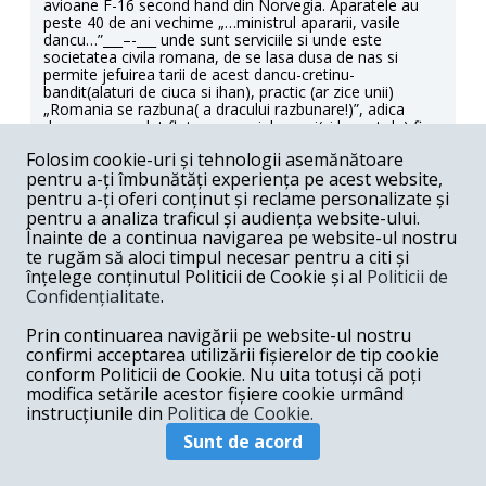
avioane F-16 second hand din Norvegia. Aparatele au
peste 40 de ani vechime „…ministrul apararii, vasile
dancu…”___–-___ unde sunt serviciile si unde este
societatea civila romana, de se lasa dusa de nas si
permite jefuirea tarii de acest dancu-cretinu-
bandit(alaturi de ciuca si ihan), practic (ar zice unii)
„Romania se razbuna( a dracului razbunare!)”, adica
dupa ce a vandut flota comerciala ca si(si la pret de) fier
vechi(cu comisioane negre, mai mari decat valoarea
Folosim cookie-uri și tehnologii asemănătoare
declarata, comisioane impartite de cainele basset si
pentru a-ți îmbunătăți experiența pe acest website,
sleahta), acum cumpara realul fier vechi norvegian, INSA
cu SUTE DE MILIOANE DE EURO/DOLARI, iar pentru
pentru a-ți oferi conținut și reclame personalizate și
acest hatar, dinca si ceilalti doi banditi, cred ca deja au
pentru a analiza traficul și audiența website-ului.
primit comisionul pe sub masa, macar un sfert de milion
Înainte de a continua navigarea pe website-ul nostru
de dolari…In primul rand, dancu este un criminal jegos,
te rugăm să aloci timpul necesar pentru a citi și
aceste aparate nu sunt precum masinile, daca se
înțelege conținutul Politicii de Cookie și al
Politicii de
opreste motorul, tragi pe dreapta si basta!, aceste
Confidențialitate
.
aparate defectate in zbor vor omora echipajul si posibil
sa cada pe o scoala sau un spital, etc., deci vor omora
Prin continuarea navigării pe website-ul nostru
zeci de oameni, iar distrugerile materiale, colosale…
Pilotii romani ar trebui sa intre in greva la aflarea unei
confirmi acceptarea utilizării fișierelor de tip cookie
asemenea stiri, ESTE mult mai intelept ca Romania sa
conform Politicii de Cookie. Nu uita totuși că poți
cumpere (CU ACEIASI BANI) 20 sau chiar numai 15
modifica setările acestor fișiere cookie urmând
avioane F-35(Finlanda cumpara 64), direct de la
instrucțiunile din
Politica de Cookie.
producator(Lockheed Martin -USA) si astfel are toate
garantiile posibile, inclusiv upgradarile dintr-un numar de
Sunt de acord
ani, post-tranzactie…/// 2-SUA dau 14 milioane de dolari
pentru ca România să aibă primele centrale cu mini-