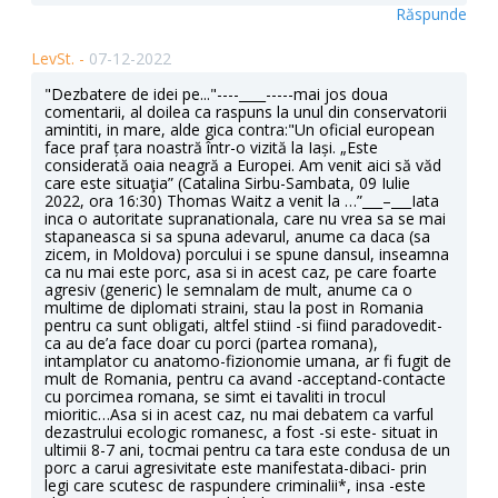
Răspunde
LevSt. -
07-12-2022
"Dezbatere de idei pe..."----____-----mai jos doua
comentarii, al doilea ca raspuns la unul din conservatorii
amintiti, in mare, alde gica contra:"Un oficial european
face praf țara noastră într-o vizită la Iași. „Este
considerată oaia neagră a Europei. Am venit aici să văd
care este situaţia” (Catalina Sirbu-Sambata, 09 Iulie
2022, ora 16:30) Thomas Waitz a venit la …”___–___Iata
inca o autoritate supranationala, care nu vrea sa se mai
stapaneasca si sa spuna adevarul, anume ca daca (sa
zicem, in Moldova) porcului i se spune dansul, inseamna
ca nu mai este porc, asa si in acest caz, pe care foarte
agresiv (generic) le semnalam de mult, anume ca o
multime de diplomati straini, stau la post in Romania
pentru ca sunt obligati, altfel stiind -si fiind paradovedit-
ca au de’a face doar cu porci (partea romana),
intamplator cu anatomo-fizionomie umana, ar fi fugit de
mult de Romania, pentru ca avand -acceptand-contacte
cu porcimea romana, se simt ei tavaliti in trocul
mioritic…Asa si in acest caz, nu mai debatem ca varful
dezastrului ecologic romanesc, a fost -si este- situat in
ultimii 8-7 ani, tocmai pentru ca tara este condusa de un
porc a carui agresivitate este manifestata-dibaci- prin
legi care scutesc de raspundere criminalii*, insa -este