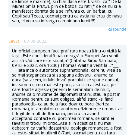
de limitele maxime), si chiar daca este f. vizibil ca ” De la
Mures pn’ la Prut,/E plin de botosi cu rat”(* de ce nu si-a
manifestat dorinta de a se infrunta cu un barbat, cu
Copil sau Tecau, tocmai pentru ca astia nu erau de nasul
sau, el voia sa infranga campioana lumii !!!)
Răspunde
LevSt. -
07-09-2022
Un oficial european face praf țara noastră într-o vizită la
Iași. „Este considerată oaia neagră a Europei. Am venit
aici să văd care este situaţia” (Catalina Sirbu-Sambata,
09 Iulie 2022, ora 16:30) Thomas Waitz a venit la ..."___---
___Iata inca o autoritate supranationala, care nu vrea sa
se mai stapaneasca si sa spuna adevarul, anume ca
daca (sa zicem, in Moldova) porcului i se spune dansul,
inseamna ca nu mai este porc, asa si in acest caz, pe
care foarte agresiv (generic) le semnalam de mult,
anume ca o multime de diplomati straini, stau la post in
Romania pentru ca sunt obligati, altfel stiind -si fiind
paradovedit- ca au de'a face doar cu porci (partea
romana), intamplator cu anatomo-fizionomie umana, ar
fi fugit de mult de Romania, pentru ca avand -
acceptand-contacte cu porcimea romana, se simt ei
tavaliti in trocul mioritic...Asa si in acest caz, nu mai
debatem ca varful dezastrului ecologic romanesc, a fost
-si este- situat in ultimii 8-7ani, tocmai pentru ca tara