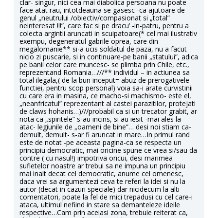
clar- singur, nici cea mai diabolica persoana nu poate
face atat rau, intotdeauna se gasesc -ca ajutoare de
genul „neutrului /obiectiv/compasionat si „total”
neinteresat !!!”, care fac si pe dracu’ -in-patru, pentru a
colecta argintii aruncati in scuipatoare(* cel mai ilustrativ
exempu, degeneratul gabrile oprea, care din
megalomanie** si-a ucis soldatul de paza, nu a facut
nicio zi puscarie, si in continuare-pe banii „statului”, adica
pe banii celor care muncesc- se plimba prin Chile, etc.,
reprezentand Romania…///** individul – in actiunea sa
total ilegala,( de la bun inceput= abuz de prerogativele
functiei, pentru scop personal) voia sa-i arate curvistinii
cu care era in masina, ce macho-si machismo- este el,
„neanfricatul” reprezentant al castei parazitilor, protejati
de claws hohanis…)///probabil ca si un trecator grabit, ar
nota ca „spiritele” s-au incins, si au iesit -mai ales la
atac- legiunile de „oameni de bine”… desi noi stiam ca-
demult, demult- s-ar fi aruncat in mare…In primul rand
este de notat -pe aceasta pagina-ca se respecta un
principiu democratic, mai oricine spune ce vrea si/sau da
contre ( cu nasul!) impotriva oricui, desi marimea
sufletelor noastre ar trebui sa ne impuna un principiu
mai inalt decat cel democratic, anume cel omenesc,
daca vrei sa argumentezi ceva te referi la idei si nu la
autor (decat in cazuri speciale) dar nicidecum la alti
comentatori, poate la fel de mici trepadusi cu cel care-i
ataca, ultimul nefiind in stare sa demanteleze ideile
respective…Cam prin aceiasi zona, trebuie reiterat ca,