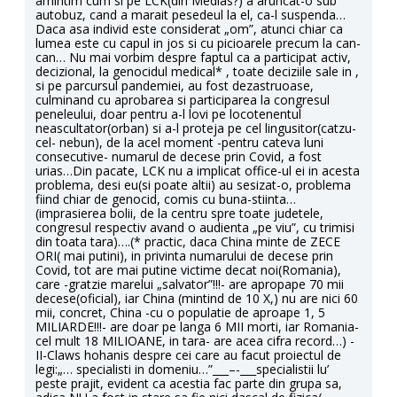
amintim cum si pe LCK(din Medias?) a aruncat-o sub
autobuz, cand a marait pesedeul la el, ca-l suspenda…
Daca asa individ este considerat „om”, atunci chiar ca
lumea este cu capul in jos si cu picioarele precum la can-
can… Nu mai vorbim despre faptul ca a participat activ,
decizional, la genocidul medical* , toate deciziile sale in ,
si pe parcursul pandemiei, au fost dezastruoase,
culminand cu aprobarea si participarea la congresul
peneleului, doar pentru a-l lovi pe locotenentul
neascultator(orban) si a-l proteja pe cel lingusitor(catzu-
cel- nebun), de la acel moment -pentru cateva luni
consecutive- numarul de decese prin Covid, a fost
urias…Din pacate, LCK nu a implicat office-ul ei in acesta
problema, desi eu(si poate altii) au sesizat-o, problema
fiind chiar de genocid, comis cu buna-stiinta…
(imprasierea bolii, de la centru spre toate judetele,
congresul respectiv avand o audienta „pe viu”, cu trimisi
din toata tara)….(* practic, daca China minte de ZECE
ORI( mai putini), in privinta numarului de decese prin
Covid, tot are mai putine victime decat noi(Romania),
care -gratzie marelui „salvator”!!!- are apropape 70 mii
decese(oficial), iar China (mintind de 10 X,) nu are nici 60
mii, concret, China -cu o populatie de aproape 1, 5
MILIARDE!!!- are doar pe langa 6 MII morti, iar Romania-
cel mult 18 MILIOANE, in tara- are acea cifra record…) -
II-Claws hohanis despre cei care au facut proiectul de
legi:„… specialisti in domeniu…”___–-___specialistii lu’
peste prajit, evident ca acestia fac parte din grupa sa,