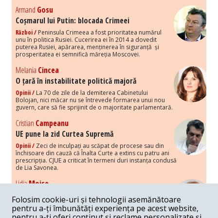
Armand
Gosu
Coșmarul lui Putin: blocada Crimeei
Război /
Peninsula Crimeea a fost prioritatea numărul
unu în politica Rusiei. Cucerirea ei în 2014 a dovedit
puterea Rusiei, apărarea, menținerea în siguranță și
prosperitatea ei semnifică măreția Moscovei.
Melania
Cincea
O țară în instabilitate politică majoră
Opinii /
La 70 de zile de la demiterea Cabinetului
Bolojan, nici măcar nu se întrevede formarea unui nou
guvern, care să fie sprijinit de o majoritate parlamentară.
Cristian
Campeanu
UE pune la zid Curtea Supremă
Opinii /
Zeci de inculpați au scăpat de procese sau din
închisoare din cauză că Înalta Curte a extins cu patru ani
prescripția. CJUE a criticat în termeni duri instanța condusă
de Lia Savonea.
Lidia
Moise
Costurile economice ale haosului politic
Folosim cookie-uri și tehnologii asemănătoare
Opinii /
Economia nu poate rezista cu retorica falsă a
pentru a-ți îmbunătăți experiența pe acest website,
susținerii intereselor poporului, care, de fapt, ascunde
pentru a-ți oferi conținut și reclame personalizate și