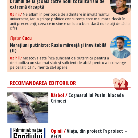
Drumul de la școală către noul totalitarism de
extremă dreaptă
Opinii /
Ne aflăm în perioada de admitere în învățământul
universitar, iar la științe politice concurența este mai mare decât în
anii precedenți, ceea ce în sine e un lucru bun, dacă nu te uiți decât la
cifre.
Ciprian
Cucu
Narațiuni putiniste: Rusia măreață și inevitabilă
(II)
Opinii /
Moscova este încă suficient de puternică pentru a
destabiliza un stat mai slab și suficient de abilă pentru a-i convinge
pe ceilalți că nu merită să-l apere.
RECOMANDAREA EDITORILOR
Război /
Coșmarul lui Putin: blocada
Crimeei
Opinii /
Viața, din proiect în proiect –
AFCN