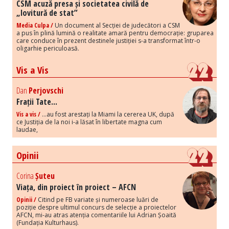
CSM acuză presa și societatea civilă de
„lovitură de stat”
Media Culpa /
Un document al Secției de judecători a CSM
a pus în plină lumină o realitate amară pentru democrație: gruparea
care conduce în prezent destinele justiției s-a transformat într-o
oligarhie periculoasă.
Vis a Vis
Dan
Perjovschi
Frații Tate...
Vis a vis /
...au fost arestați la Miami la cererea UK, după
ce Justiția de la noi i-a lăsat în libertate magna cum
laudae,
Opinii
Corina
Șuteu
Viața, din proiect în proiect – AFCN
Opinii /
Citind pe FB variate și numeroase luări de
poziție despre ultimul concurs de selecție a proiectelor
AFCN, mi-au atras atenția comentariile lui Adrian Șoaită
(Fundația Kulturhaus).