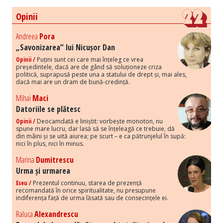
Opinii
Andreea
Pora
„Savonizarea” lui Nicușor Dan
Opinii /
Puțini sunt cei care mai înțeleg ce vrea
președintele, dacă are de gând să soluționeze criza
politică, suprapusă peste una a statului de drept și, mai ales,
dacă mai are un dram de bună-credință.
Mihai
Maci
Datoriile se plătesc
Opinii /
Deocamdată e liniștit: vorbește monoton, nu
spune mare lucru, dar lasă să se înțeleagă ce trebuie, dă
din mâini și se uită aiurea; pe scurt – e ca pătrunjelul în supă:
nici în plus, nici în minus.
Marina
Dumitrescu
Urma și urmarea
Eseu /
Prezentul continuu, starea de prezență
recomandată în orice spiritualitate, nu presupune
indiferența față de urma lăsată sau de consecințele ei.
Raluca
Alexandrescu