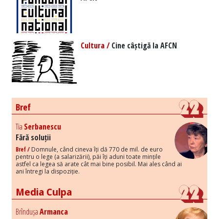
Cultura /
Cine câștigă la AFCN
Bref
Tia
Serbanescu
Fără soluții
Bref /
Domnule, când cineva îți dă 770 de mil. de euro
pentru o lege (a salarizării), păi îți aduni toate mințile
astfel ca legea să arate cât mai bine posibil. Mai ales când ai
ani întregi la dispoziție.
Media Culpa
Brîndușa
Armanca