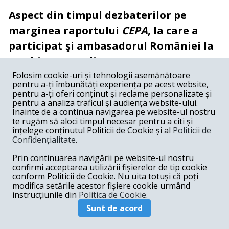
Aspect din timpul dezbaterilor pe
marginea raportului
CEPA
, la care a
participat şi ambasadorul României la
Washington, Iulian Buga
Folosim cookie-uri și tehnologii asemănătoare
Putem spune că unul dintre rezultatele
pentru a-ți îmbunătăți experiența pe acest website,
pentru a-ți oferi conținut și reclame personalizate și
proiectului
CEPA
este și creionarea unor
pentru a analiza traficul și audiența website-ului.
Înainte de a continua navigarea pe website-ul nostru
principii pe care ar trebui să ne concentrăm,
te rugăm să aloci timpul necesar pentru a citi și
astfel încât, în timp, ele să fie internalizate la
înțelege conținutul Politicii de Cookie și al
Politicii de
Confidențialitate
.
nivelul culturii instituționale publice din
Prin continuarea navigării pe website-ul nostru
România? Transparență, responsabilitate,
confirmi acceptarea utilizării fișierelor de tip cookie
toate sunt instincte ale unei democrații
conform Politicii de Cookie. Nu uita totuși că poți
modifica setările acestor fișiere cookie urmând
mature, consolidate.
instrucțiunile din
Politica de Cookie.
Sunt de acord
Schimbare de agendă