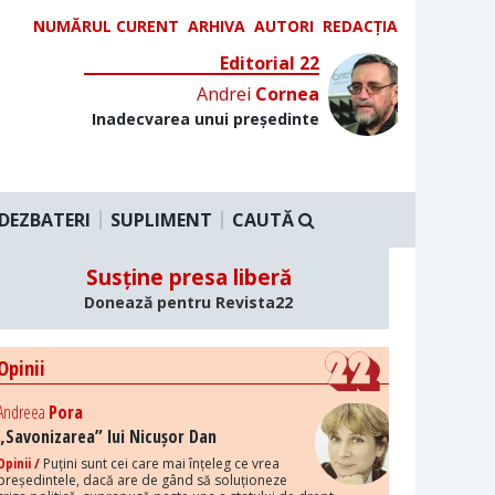
NUMĂRUL CURENT
ARHIVA
AUTORI
REDACȚIA
Editorial 22
Andrei
Cornea
Inadecvarea unui președinte
DEZBATERI
SUPLIMENT
CAUTĂ
Susține presa liberă
Donează pentru Revista22
Opinii
Andreea
Pora
„Savonizarea” lui Nicușor Dan
Opinii /
Puțini sunt cei care mai înțeleg ce vrea
președintele, dacă are de gând să soluționeze