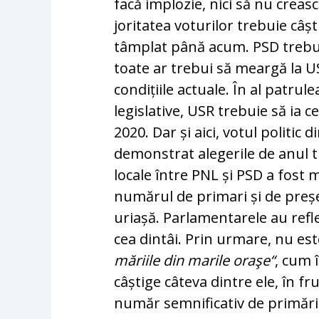
facă implozie, nici să nu creas
joritatea voturilor trebuie câ
tâm­plat până acum. PSD trebu
toate ar trebui să meargă la U
condițiile actuale. În al patrul
legislative, USR trebuie să ia cel
2020. Dar și aici, votul politic 
de­monstrat alegerile de anul tr
locale între PNL și PSD a fost m
numărul de primari și de președi
uriașă. Parlamentarele au re­fl
cea dintâi. Prin urmare, nu est
măriile din marile oraşe“
, cum 
câș­tige câteva dintre ele, în fr
număr sem­nificativ de primării