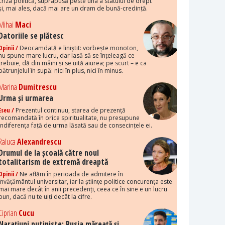
criza politică, suprapusă peste una a statului de drept
și, mai ales, dacă mai are un dram de bună-credință.
Mihai
Maci
Datoriile se plătesc
Opinii /
Deocamdată e liniștit: vorbește monoton,
nu spune mare lucru, dar lasă să se înțeleagă ce
trebuie, dă din mâini și se uită aiurea; pe scurt – e ca
pătrunjelul în supă: nici în plus, nici în minus.
Marina
Dumitrescu
Urma și urmarea
Eseu /
Prezentul continuu, starea de prezență
recomandată în orice spiritualitate, nu presupune
indiferența față de urma lăsată sau de consecințele ei.
Raluca
Alexandrescu
Drumul de la școală către noul
totalitarism de extremă dreaptă
Opinii /
Ne aflăm în perioada de admitere în
învățământul universitar, iar la științe politice concurența este
mai mare decât în anii precedenți, ceea ce în sine e un lucru
bun, dacă nu te uiți decât la cifre.
Ciprian
Cucu
Narațiuni putiniste: Rusia măreață și