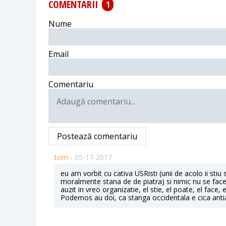
COMENTARII
1
Nume
Email
Comentariu
Postează comentariu
tom -
05-17-2017
eu am vorbit cu cativa USRisti (unii de acolo ii stiu
moralmente stana de de piatra) si nimic nu se face
auzit in vreo organizatie, el stie, el poate, el face, e
Podemos au doi, ca stanga occidentala e cica antiau