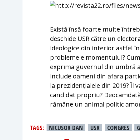
Există însă foarte multe între
deschide USR către un electora
ideologice din interior ast­fel 
problemele momentului? Cum se 
ex­prima guvernul din umbră a
include oa­meni din afara parti
la prezi­den­ția­le­l­e din 2019?
candidat propriu? Deo­cam­dată,
rămâne un animal politic amor
TAGS:
NICUSOR DAN
USR
CONGRES
G