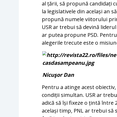
al țării, să pro­pu­nă candidați c
la legislativele din ace­lași an 
propună numele viitorului prim
USR ar trebui să devină liderul 
ar putea propune PSD. Pentru 
alegerile tre­cute este o misiu
Nicuşor Dan
Pentru a atinge acest obiectiv,
condiții si­mul­tan. USR ar trebui
adică să își fixeze o țintă într
același timp, PNL ar tre­bui să s