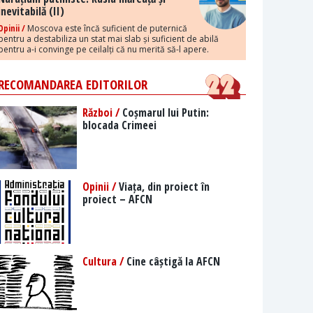
inevitabilă (II)
Opinii /
Moscova este încă suficient de puternică
pentru a destabiliza un stat mai slab și suficient de abilă
pentru a-i convinge pe ceilalți că nu merită să-l apere.
RECOMANDAREA EDITORILOR
Război /
Coșmarul lui Putin:
blocada Crimeei
Opinii /
Viața, din proiect în
proiect – AFCN
Cultura /
Cine câștigă la AFCN