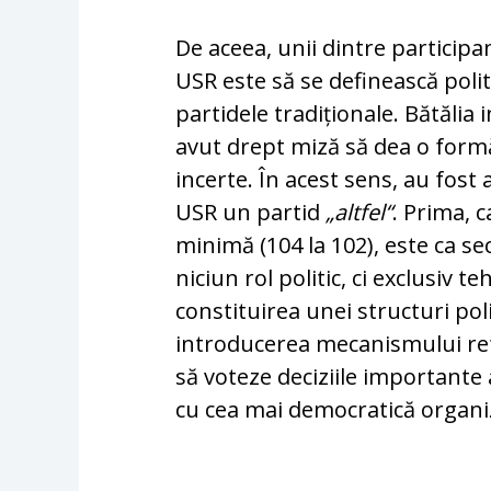
De aceea, unii dintre participa
USR este să se definească politi
partidele tra­di­țio­nale. Bătăli
avut drept miză să dea o formă
incerte. În acest sens, au fost
USR un partid
„altfel“
. Prima, c
minimă (104 la 102), este ca sec
niciun rol politic, ci ex­clusiv t
constituirea unei structuri pol
in­tro­ducerea mecanismului r
să voteze de­ciziile importante 
cu cea mai de­mocratică organi