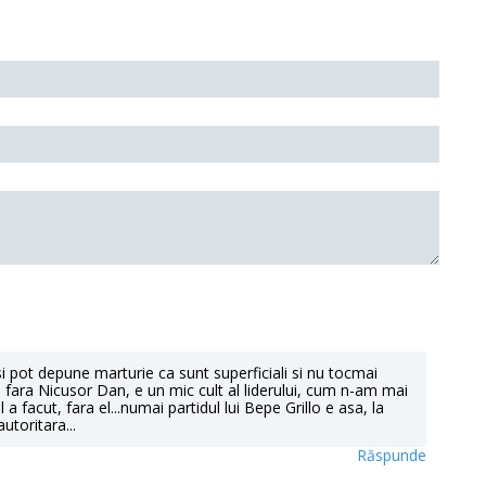
 si pot depune marturie ca sunt superficiali si nu tocmai
 fara Nicusor Dan, e un mic cult al liderului, cum n-am mai
l a facut, fara el...numai partidul lui Bepe Grillo e asa, la
toritara...
Răspunde