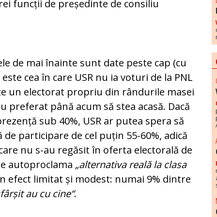
rei funcții de președinte de consiliu
ele de mai înainte sunt date peste cap (cu
) este cea în care USR nu ia voturi de la PNL
eze un electorat propriu din rândurile masei
 au preferat până acum să stea acasă. Dacă
 prezență sub 40%, USR ar putea spera să
ă de participare de cel puțin 55-60%, adi­că
 care nu s-au regăsit în oferta electorală de
 te auto­pro­clama
„alternativa reală la clasa
n efect limitat și modest: numai 9% dintre
sfârșit au cu cine“
.