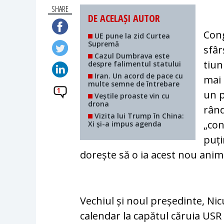
SHARE
DE ACELAȘI AUTOR
Cong
UE pune la zid Curtea
Supremă
sfâr
Cazul Dumbrava este
tiun
despre falimentul statului
Iran. Un acord de pace cu
mai 
multe semne de întrebare
1
un p
Veștile proaste vin cu
drona
rând 
Vizita lui Trump în China:
„con
Xi și-a impus agenda
pu­ț
dorește să o ia acest nou anima
Vechiul și noul președinte, Ni
calendar la capătul căruia USR 