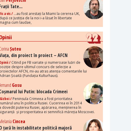
Dan
Perjovschi
Frații Tate...
Vis a vis /
...au fost arestați la Miami la cererea UK,
după ce Justiția de la noi i-a lăsat în libertate
magna cum laudae,
Opinii
Corina
Șuteu
Viața, din proiect în proiect – AFCN
Opinii /
Citind pe FB variate și numeroase luări de
poziție despre ultimul concurs de selecție a
proiectelor AFCN, mi-au atras atenția comentariile lui
Adrian Șoaită (Fundația Kulturhaus).
Armand
Gosu
Coșmarul lui Putin: blocada Crimeei
Război /
Peninsula Crimeea a fost prioritatea
numărul unu în politica Rusiei. Cucerirea ei în 2014
a dovedit puterea Rusiei, apărarea, menținerea în
siguranță și prosperitatea ei semnifică măreția Moscovei.
Melania
Cincea
O țară în instabilitate politică majoră