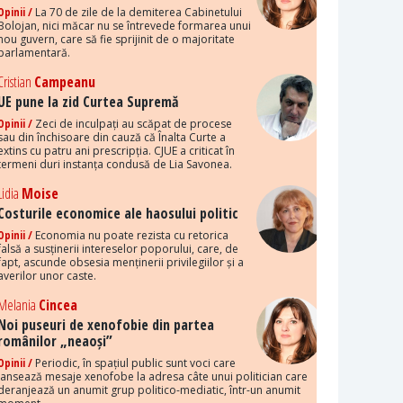
Opinii /
La 70 de zile de la demiterea Cabinetului
Bolojan, nici măcar nu se întrevede formarea unui
nou guvern, care să fie sprijinit de o majoritate
parlamentară.
Cristian
Campeanu
UE pune la zid Curtea Supremă
Opinii /
Zeci de inculpați au scăpat de procese
sau din închisoare din cauză că Înalta Curte a
extins cu patru ani prescripția. CJUE a criticat în
termeni duri instanța condusă de Lia Savonea.
Lidia
Moise
Costurile economice ale haosului politic
Opinii /
Economia nu poate rezista cu retorica
falsă a susținerii intereselor poporului, care, de
fapt, ascunde obsesia menținerii privilegiilor și a
averilor unor caste.
Melania
Cincea
Noi puseuri de xenofobie din partea
românilor „neaoși”
Opinii /
Periodic, în spațiul public sunt voci care
lansează mesaje xenofobe la adresa câte unui politician care
deranjează un anumit grup politico-mediatic, într-un anumit