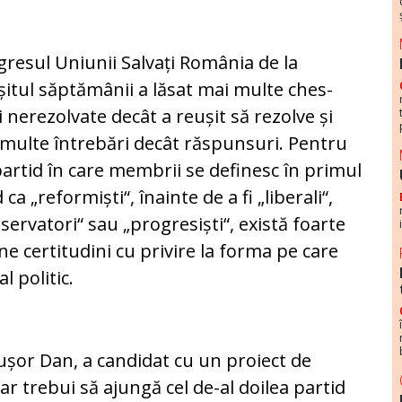
resul Uniunii Salvați România de la
șitul săptămânii a lăsat mai multe ches­
i nerezolvate decât a reușit să re­zolve și
multe întrebări decât răs­punsuri. Pentru
artid în care mem­brii se definesc în primul
ca „re­for­miști“, înainte de a fi „liberali“,
­ser­vatori“ sau „progresiști“, există foarte
ine certitudini cu privire la forma pe care
l politic.
cușor Dan, a candidat cu un proiect de
ar trebui să ajungă cel de-al doilea partid