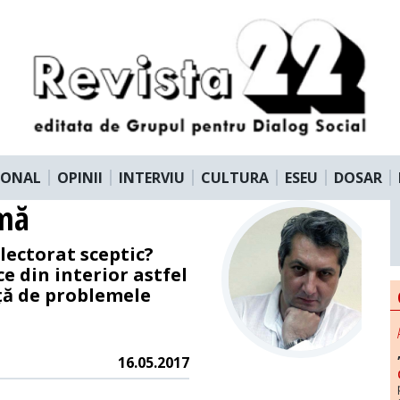
IONAL
OPINII
INTERVIU
CULTURA
ESEU
DOSAR
rmă
lectorat sceptic?
e din interior astfel
ață de problemele
16.05.2017