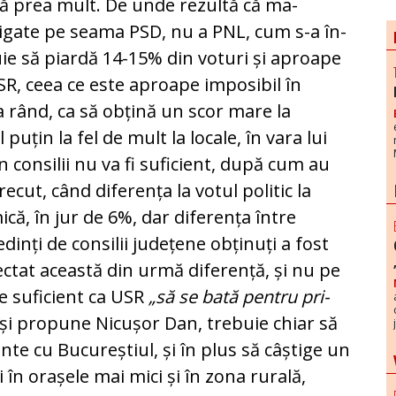
­că prea mult. De unde rezultă că ma­
știgate pe seama PSD, nu a PNL, cum s-a în­
ie să piardă 14-15% din voturi și aproape
SR, ceea ce este aproape imposibil în
ea rând, ca să obțină un scor mare la
 puțin la fel de mult la locale, în vara lui
din consilii nu va fi suficient, după cum au
ecut, când diferența la votul politic la
ică, în jur de 6%, dar diferența între
nți de consilii județene ob­ți­nuți a fost
ectat această din urmă diferență, și nu pe
e su­ficient ca USR
„să se bată pentru pri­
își pro­pune Nicușor Dan, trebuie chiar să
unte cu Bu­cu­reștiul, și în plus să câștige un
 în orașele mai mici și în zona rurală,