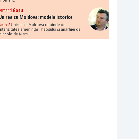
moment.
Armand
Gosu
Unirea cu Moldova: modele istorice
Unire /
Unirea cu Moldova depinde de
intensitatea amenințării haosului și anarhiei de
dincolo de Nistru.