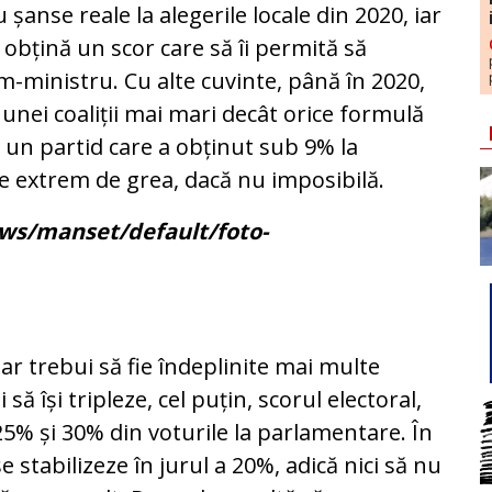
u șanse reale la alegerile lo­cale din 2020, iar
să obțină un scor care să îi per­mită să
-ministru. Cu alte cuvinte, până în 2020,
unei coaliții mai mari decât orice for­mu­lă
un par­tid care a obținut sub 9% la
ne extrem de grea, da­că nu imposibilă.
 ar trebui să fie îndeplinite mai multe
 să își tripleze, cel puțin, scorul electoral,
e 25% și 30% din voturile la parlamentare. În
e stabilizeze în jurul a 20%, adi­că nici să nu