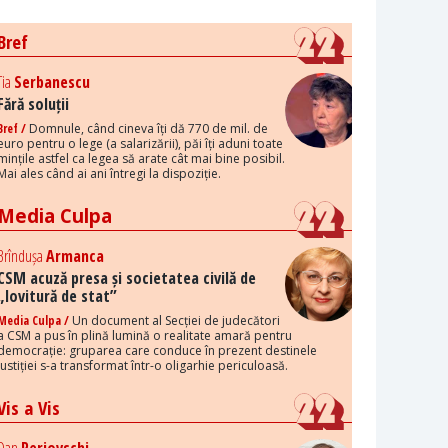
Bref
Tia
Serbanescu
Fără soluții
Bref /
Domnule, când cineva îți dă 770 de mil. de
euro pentru o lege (a salarizării), păi îți aduni toate
mințile astfel ca legea să arate cât mai bine posibil.
Mai ales când ai ani întregi la dispoziție.
Media Culpa
Brîndușa
Armanca
CSM acuză presa și societatea civilă de
„lovitură de stat”
Media Culpa /
Un document al Secției de judecători
a CSM a pus în plină lumină o realitate amară pentru
democrație: gruparea care conduce în prezent destinele
justiției s-a transformat într-o oligarhie periculoasă.
Vis a Vis