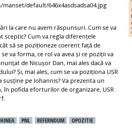
bări la care nu avem răspunsuri. Cum se va
t sceptic? Cum va re­gla diferențele
încât să se poziționeze coerent fa­ță de
va forma, ce rol va avea și ce poziții va
nunțat de Ni­cușor Dan, mai ales dacă va
dului? Și, mai ales, cum se va poziționa USR
 Îl va susține pe Iohannis? Va prezenta un
 în pofida eforturilor de orga­ni­za­re, USR
f.
HINEA
PNL
REFERNDUM
OPOZITIE