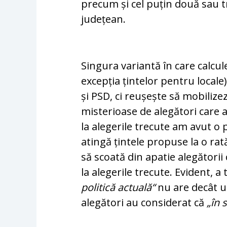
precum și cel pu­țin două sau t
județean.
Singura variantă în care calcul
excepția țintelor pentru locale
și PSD, ci reu­șește să mobiliz
misterioase de ale­gători care
la alegerile trecute am avut o
atingă țintele propuse la o rat
să scoată din apatie alegătorii
la alegerile trecute. Evident, a
politică actuală“
nu are decât u
alegători au con­siderat că
„în 