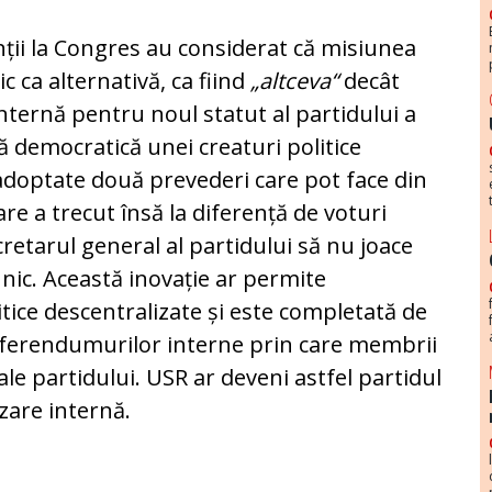
nții la Con­gres au considerat că misiunea
c ca alternativă, ca fiind
„altceva“
decât
a internă pentru noul statut al partidului a
 democratică unei creaturi politice
 adoptate două prevederi care pot face din
are a trecut însă la diferență de voturi
retarul general al par­ti­dului să nu joace
ehnic. Această inovație ar per­mi­te
itice des­centralizate și este completată de
eferendumurilor interne prin care membrii
ale partidului. USR ar deveni astfel partidul
zare internă.