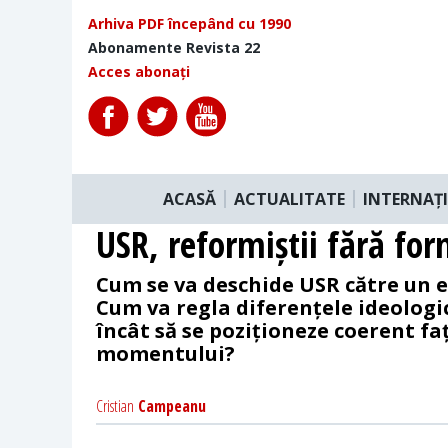
Arhiva PDF începând cu 1990
Abonamente Revista 22
Acces abonați
ACASĂ
ACTUALITATE
INTERNAȚ
USR, reformiștii fără fo
Cum se va deschide USR către un e
Cum va regla diferențele ideologic
încât să se poziționeze coerent f
momentului?
Cristian
Campeanu