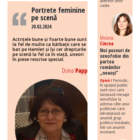
averilor unor
caste.
Portrete feminine
pe scenă
20.02.2024
Melania
Actrițele bune și foarte bune sunt
Cincea
la fel de multe ca bărbații care se
bat pe Hamlet și își cer drepturile
Noi puseuri de
pe scenă la fel ca în viață, uneori
xenofobie din
în piese rescrise special.
partea
românilor
Doina
Papp
„neaoși”
Opinii /
Periodic,
în spațiul public
sunt voci care
lansează mesaje
xenofobe la
adresa câte unui
politician care
deranjează un
anumit grup
politico-mediatic,
într-un anumit
moment.