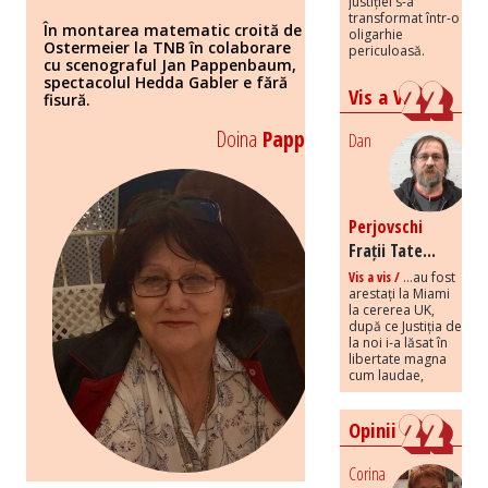
justiției s-a
transformat într-o
În montarea matematic croită de
oligarhie
Ostermeier la TNB în colaborare
periculoasă.
cu scenograful Jan Pappenbaum,
spectacolul Hedda Gabler e fără
Vis a Vis
fisură.
Doina
Papp
Dan
Perjovschi
Frații Tate...
Vis a vis /
...au fost
arestați la Miami
la cererea UK,
după ce Justiția de
la noi i-a lăsat în
libertate magna
cum laudae,
Opinii
Corina