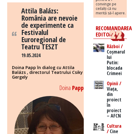
convinge pe
Attila Balázs:
ceilalți că nu
merită să-l apere.
România are nevoie
de experimente ca
RECOMANDAREA
Festivalul
EDITORILOR
Euroregional de
Teatru TESZT
Război /
Coșmarul
19.05.2024
lui
Putin:
blocada
Doina Papp în dialog cu Attila
Balázs , directorul Teatrului Csiky
Crimeei
Gergely
Opinii /
Doina
Papp
Viața,
din
proiect
în
proiect
– AFCN
Cultura
/
Cine