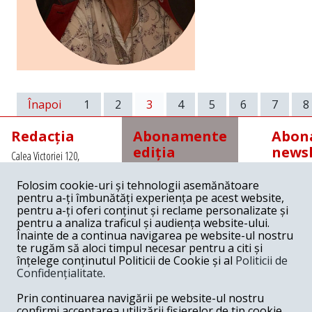
Înapoi
1
2
3
4
5
6
7
8
Redacția
Abonamente
Abona
ediția
newsl
Calea Victoriei 120,
tipărită
Sector 1, Bucuresti,
Romania
Folosim cookie-uri și tehnologii asemănătoare
Abonamente interne
Tel: +4021 3112208
pentru a-ți îmbunătăți experiența pe acest website,
cu
Fax: +4021 3141776
pentru a-ți oferi conținut și reclame personalizate și
expediere prin poștă
Email:
pentru a analiza traficul și audiența website-ului.
redactia@revista22.ro
45 lei pe 3 luni
Înainte de a continua navigarea pe website-ul nostru
80 lei pe 6 luni
te rugăm să aloci timpul necesar pentru a citi și
150 lei pe 1 an
înțelege conținutul Politicii de Cookie și al
Politicii de
Confidențialitate
.
Abonamente interne
cu
Revista 22 este
Prin continuarea navigării pe website-ul nostru
ridicare de la redacție
editata de
confirmi acceptarea utilizării fișierelor de tip cookie