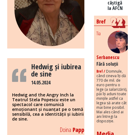
câștigă
la AFCN
Bref
Tia
Serbanescu
Fără soluții
Hedwig și iubirea
de sine
Bref /
Domnule,
când cineva îți dă
770 de mil. de
14.05.2024
euro pentru o
lege (a salarizării),
păi îți aduni toate
Hedwig and the Angry Inch la
mințile astfel ca
Teatrul Stela Popescu este un
legea să arate cât
spectacol care comunică
mai bine posibil.
emoționant și nuanțat pe o temă
Mai ales când ai
sensibilă, cea a identității și iubirii
ani întregi la
de sine.
dispoziție.
Doina
Papp
Media