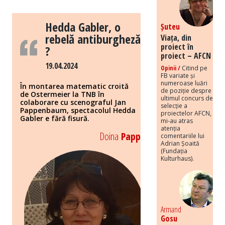
Hedda Gabler, o
Șuteu
rebelă antiburgheză
Viața, din
proiect în
?
proiect – AFCN
19.04.2024
Opinii /
Citind pe
FB variate și
numeroase luări
În montarea matematic croită
de poziție despre
de Ostermeier la TNB în
ultimul concurs de
colaborare cu scenograful Jan
selecție a
Pappenbaum, spectacolul Hedda
proiectelor AFCN,
Gabler e fără fisură.
mi-au atras
atenția
Doina
Papp
comentariile lui
Adrian Șoaită
(Fundația
Kulturhaus).
Armand
Gosu