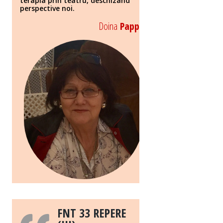
terapia prin teatru, deschizând
perspective noi.
Doina
Papp
FNT 33 REPERE