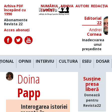
Arhiva PDF
NUMĂRUL
ARHIVA
AUTORI
REDACȚIA
începând cu
CURENT
1990
Editorial
Abonamente
22
Revista 22
Andrei
Acces abonați
Cornea
Inadecvarea
unui
președinte
ȚIONAL
OPINII
INTERVIU
CULTURA
ESEU
DOSAR
Doina
Susține
presa
Papp
liberă
Donează
pentru
Interogarea istoriei
Revista22