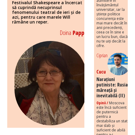
admitere în
Festivalul Shakespeare a încercat
învățământul
să cuprindă necuprinsul
universitar, iar la
fenomenului teatral de ieri și de
științe politice
azi, pentru care marele Will
concurența este
rămâne un reper.
mai mare decât în
anii precedenți,
Doina
Papp
ceea ce în sine e
un lucru bun, dacă
nu te uiți decât la
cifre.
Ciprian
Cucu
Narațiuni
putiniste: Rusia
măreață și
inevitabilă (II)
Opinii /
Moscova
este încă suficient
de puternică
pentru a
destabiliza un stat
mai slab și
suficient de abilă
pentru a-i