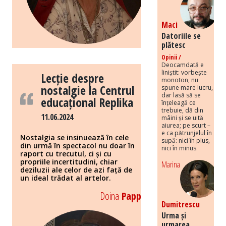
Maci
Datoriile se
plătesc
Opinii /
Deocamdată e
liniștit: vorbește
Lecție despre
monoton, nu
nostalgie la Centrul
spune mare lucru,
dar lasă să se
educațional Replika
înțeleagă ce
trebuie, dă din
11.06.2024
mâini și se uită
aiurea; pe scurt –
e ca pătrunjelul în
Nostalgia se insinuează în cele
supă: nici în plus,
din urmă în spectacol nu doar în
nici în minus.
raport cu trecutul, ci și cu
propriile incertitudini, chiar
Marina
deziluzii ale celor de azi față de
un ideal trădat al artelor.
Doina
Papp
Dumitrescu
Urma și
urmarea