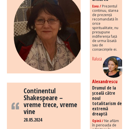
Eseu /
Prezentul
continuu, starea
de prezență
recomandată în
orice
spiritualitate, nu
presupune
indiferența față
de urma lăsată
sau de
consecințele ei.
Raluca
Alexandrescu
Drumul de la
Continentul
școală către
Shakespeare –
noul
vreme trece, vreme
totalitarism de
extremă
vine
dreaptă
28.05.2024
Opinii /
Ne aflăm
în perioada de