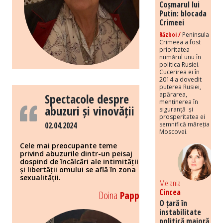
Coșmarul lui
Putin: blocada
Crimeei
Război /
Peninsula
Crimeea a fost
prioritatea
numărul unu în
politica Rusiei.
Cucerirea ei în
2014 a dovedit
puterea Rusiei,
apărarea,
Spectacole despre
menținerea în
abuzuri și vinovății
siguranță și
prosperitatea ei
semnifică măreția
02.04.2024
Moscovei.
Cele mai preocupante teme
privind abuzurile dintr-un peisaj
dospind de încălcări ale intimității
și libertății omului se află în zona
sexualității.
Melania
Cincea
Doina
Papp
O țară în
instabilitate
politică majoră