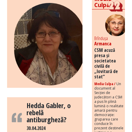
Culpa
Brîndușa
Armanca
CSM acuză
presa și
societatea
civilă de
„lovitură de
stat”
Media Culpa /
Un
document al
Secției de
judecători a CSM
a pus în plină
Hedda Gabler, o
lumină o realitate
rebelă
amară pentru
democrație:
antiburgheză?
gruparea care
conduce în
30.04.2024
prezent destinele