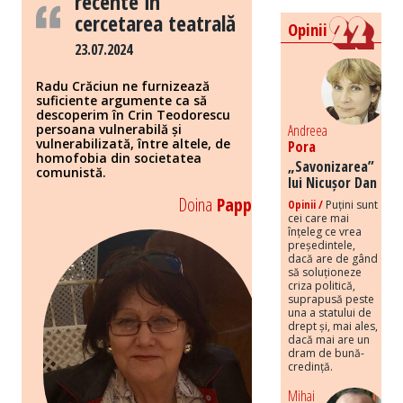
recente în
cercetarea teatrală
Opinii
23.07.2024
Radu Crăciun ne furnizează
suficiente argumente ca să
descoperim în Crin Teodorescu
persoana vulnerabilă și
Andreea
vulnerabilizată, între altele, de
Pora
homofobia din societatea
„Savonizarea”
comunistă.
lui Nicușor Dan
Doina
Papp
Opinii /
Puțini sunt
cei care mai
înțeleg ce vrea
președintele,
dacă are de gând
să soluționeze
criza politică,
suprapusă peste
una a statului de
drept și, mai ales,
dacă mai are un
dram de bună-
credință.
Mihai