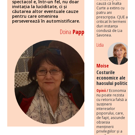
spectacol e, într‑un fel, nu doar
cauză că Înalta
invitația la luciditate, ci și
Curte a extins cu
căutarea altor eventuale cauze
patru ani
pentru care omenirea
prescripția. CJUE a
perseverează în automistificare.
criticat în termeni
duri instanța
Doina
Papp
condusă de Lia
Savonea.
Lidia
Moise
Costurile
economice ale
haosului politic
Opinii /
Economia
nu poate rezista
cu retorica falsă a
susținerii
intereselor
poporului, care,
de fapt, ascunde
obsesia
menținerii
privilegiilor și a