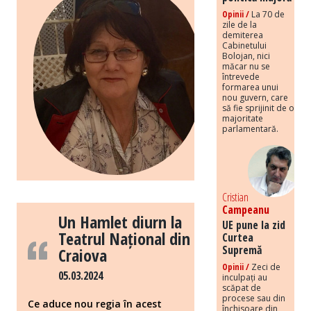
Opinii /
La 70 de
zile de la
demiterea
Cabinetului
Bolojan, nici
măcar nu se
întrevede
formarea unui
nou guvern, care
să fie sprijinit de o
majoritate
parlamentară.
Cristian
Campeanu
Un Hamlet diurn la
UE pune la zid
Teatrul Național din
Curtea
Supremă
Craiova
Opinii /
Zeci de
05.03.2024
inculpați au
scăpat de
procese sau din
Ce aduce nou regia în acest
închisoare din