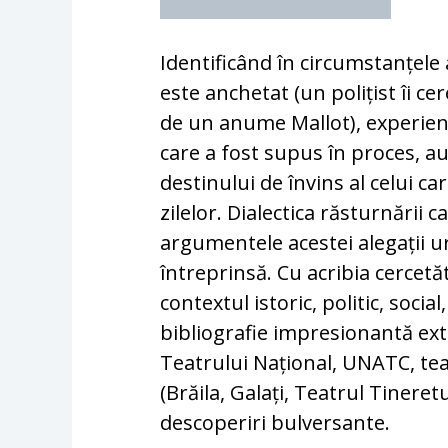
Identificând în circumstanțele 
este anchetat (un polițist îi c
de un anume Mallot), experiența
care a fost supus în proces, au
destinului de învins al celui ca
zilelor. Dialectica răsturnării 
argumentele acestei alegații 
întreprinsă. Cu acribia cercet
contextul istoric, politic, socia
bibliografie impresionantă ex
Teatrului Național, UNATC, tea
(Brăila, Galați, Teatrul Tinere
descoperiri bulversante.