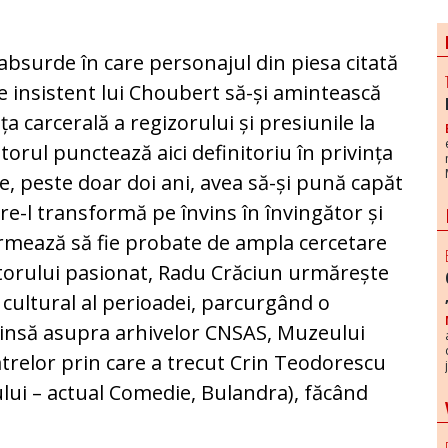
absurde în care personajul din piesa citată
ere insistent lui Choubert să-și amintească
 carcerală a regizorului și presiunile la
torul punctează aici definitoriu în privința
re, peste doar doi ani, avea să-și pună capăt
care-l transformă pe învins în învingător și
urmează să fie probate de ampla cercetare
ătorului pasionat, Radu Crăciun urmărește
l, cultural al perioadei, parcurgând o
tinsă asupra arhivelor CNSAS, Muzeului
trelor prin care a trecut Crin Teodorescu
tului – actual Comedie, Bulandra), făcând