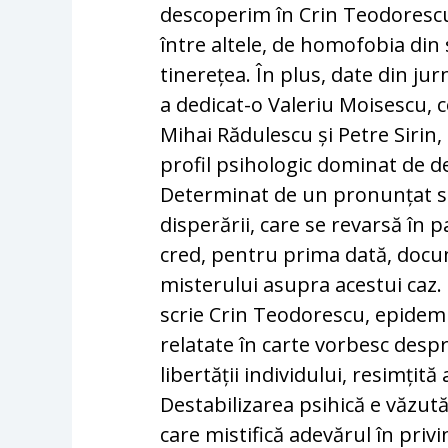
descoperim în Crin Teodorescu
între altele, de homofobia din
tinerețea. În plus, date din ju
a dedicat-o Valeriu Moisescu, 
Mihai Rădulescu și Petre Sirin
profil psihologic dominat de de
Determinat de un pronunțat se
disperării, care se revarsă în 
cred, pentru prima dată, docum
misterului asupra acestui caz.
scrie Crin Teodorescu, epidemi
relatate în carte vorbesc desp
libertății individului, resimțită
Destabilizarea psihică e văzută 
care mistifică adevărul în priv