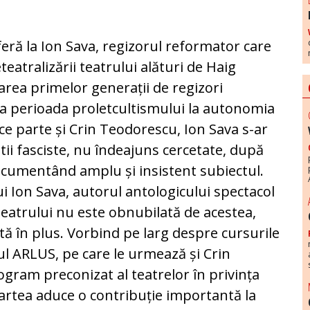
feră la Ion Sava, regizorul reformator care
reteatralizării teatrului alături de Haig
rea primelor generații de regizori
 la perioada proletcultismului la autonomia
face parte și Crin Teodorescu, Ion Sava s-ar
ii fasciste, nu îndeajuns cercetate, după
cumentând amplu și insistent subiectul.
ui Ion Sava, autorul antologicului spectacol
teatrului nu este obnubilată de acestea,
ată în plus. Vorbind pe larg despre cursurile
ul ARLUS, pe care le urmează și Crin
gram preconizat al teatrelor în privința
 cartea aduce o contribuție importantă la