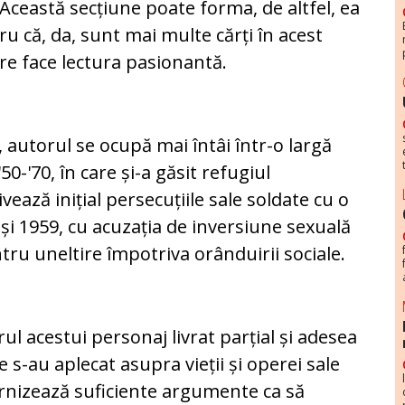
 Această secțiune poate forma, de altfel, ea
tru că, da, sunt mai multe cărți în acest
are face lectura pasionantă.
, autorul se ocupă mai întâi într-o largă
50-'70, în care și-a găsit refugiul
vează inițial persecuțiile sale soldate cu o
i 1959, cu acuzația de inversiune sexuală
entru uneltire împotriva orânduirii sociale.
l acestui personaj livrat parțial și adesea
e s-au aplecat asupra vieții și operei sale
urnizează suficiente argumente ca să