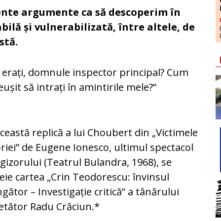
iente argumente ca să descoperim în
lă și vulnerabilizată, între altele, de
stă.
i erați, domnule inspector principal? Cum
reușit să intrați în amintirile mele?”
ceastă replică a lui Choubert din „Victimele
riei” de Eugene Ionesco, ultimul spectacol
egizorului (Teatrul Bulandra, 1968), se
eie cartea „Crin Teodorescu: învinsul
ngător – Investigație critică” a tânărului
etător Radu Crăciun.*