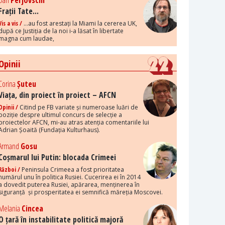
Dan
Perjovschi
Frații Tate...
Vis a vis /
...au fost arestați la Miami la cererea UK,
după ce Justiția de la noi i-a lăsat în libertate
magna cum laudae,
Opinii
Corina
Șuteu
Viața, din proiect în proiect – AFCN
Opinii /
Citind pe FB variate și numeroase luări de
poziție despre ultimul concurs de selecție a
proiectelor AFCN, mi-au atras atenția comentariile lui
Adrian Șoaită (Fundația Kulturhaus).
Armand
Gosu
Coșmarul lui Putin: blocada Crimeei
Război /
Peninsula Crimeea a fost prioritatea
numărul unu în politica Rusiei. Cucerirea ei în 2014
a dovedit puterea Rusiei, apărarea, menținerea în
siguranță și prosperitatea ei semnifică măreția Moscovei.
Melania
Cincea
O țară în instabilitate politică majoră