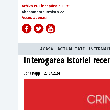
Arhiva PDF începând cu 1990
Abonamente Revista 22
Acces abonați
ACASĂ
ACTUALITATE
INTERNAȚ
Interogarea istoriei rece
Doina
Papp | 23.07.2024