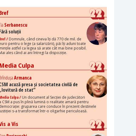
Bref
Tia
Serbanescu
Fără soluții
Bref /
Domnule, când cineva îți dă 770 de mil. de
euro pentru o lege (a salarizării), păi îți aduni toate
mințile astfel ca legea să arate cât mai bine posibil.
Mai ales când ai ani întregi la dispoziție.
Media Culpa
Brîndușa
Armanca
CSM acuză presa și societatea civilă de
„lovitură de stat”
Media Culpa /
Un document al Secției de judecători
a CSM a pus în plină lumină o realitate amară pentru
democrație: gruparea care conduce în prezent destinele
justiției s-a transformat într-o oligarhie periculoasă.
Vis a Vis