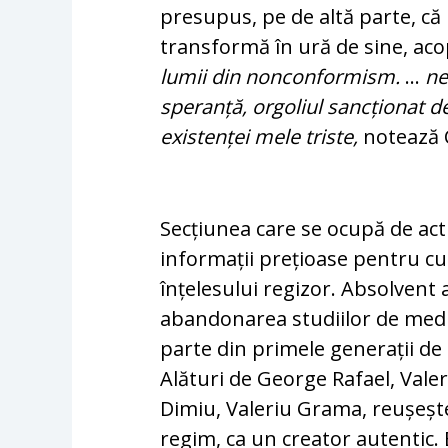
presupus, pe de altă parte, că
transformă în ură de sine, ac
lumii din nonconformism.
…
ne
speranță, orgoliul sancționat de
existenței mele triste,
notează C
Secțiunea care se ocupă de act
informații prețioase pentru cu
înțelesului regizor. Absolvent 
abandonarea studiilor de medic
parte din primele generații de
Alături de George Rafael, Vale
Dimiu, Valeriu Grama, reușește
regim, ca un creator autentic. 