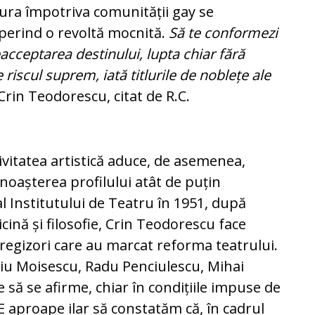
 ura împotriva comunității gay se
operind o revoltă mocnită.
Să te conformezi
acceptarea destinului, lupta chiar fără
 riscul suprem, iată titlurile de noblețe ale
rin Teodorescu, citat de R.C.
ivitatea artistică aduce, de asemenea,
noașterea profilului atât de puțin
al Institutului de Teatru în 1951, după
ină și filosofie, Crin Teodorescu face
 regizori care au marcat reforma teatrului.
riu Moisescu, Radu Penciulescu, Mihai
 să se afirme, chiar în condițiile impuse de
E aproape ilar să constatăm că, în cadrul