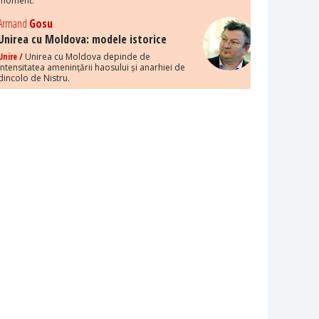
moment.
Armand
Gosu
Unirea cu Moldova: modele istorice
Unire /
Unirea cu Moldova depinde de
intensitatea amenințării haosului și anarhiei de
dincolo de Nistru.