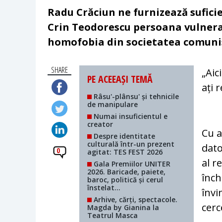
Radu Crăciun ne furnizează sufic
Crin Teodorescu persoana vulnerabi
homofobia din societatea comuni
SHARE
„Aic
PE ACEEAȘI TEMĂ
ați 
Râsu'-plânsu' și tehnicile
de manipulare
Numai insuficientul e
creator
Cu a
Despre identitate
culturală într-un prezent
dato
0
agitat: TES FEST 2026
al r
Gala Premiilor UNITER
2026. Baricade, paiete,
înch
baroc, politică și cerul
înstelat...
învi
Arhive, cărți, spectacole.
cerc
Magda by Gianina la
Teatrul Masca