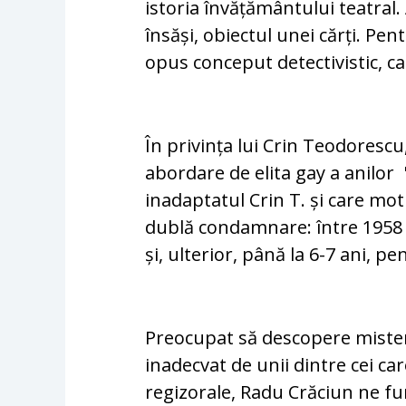
istoria învățământului teatral.
însăși, obiectul unei cărți. Pen
opus conceput detectivistic, c
În privința lui Crin Teodorescu
abordare de elita gay a anilor '
inadaptatul Crin T. și care moti
dublă condamnare: între 1958 ș
și, ulterior, până la 6-7 ani, p
Preocupat să descopere misteru
inadecvat de unii dintre cei car
regizorale, Radu Crăciun ne f