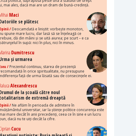
criza politică, suprapusă peste una a statului de drept
și, mai ales, dacă mai are un dram de bună-credință.
Mihai
Maci
Datoriile se plătesc
Opinii /
Deocamdată e liniștit: vorbește monoton,
nu spune mare lucru, dar lasă să se înțeleagă ce
trebuie, dă din mâini și se uită aiurea; pe scurt – e ca
pătrunjelul în supă: nici în plus, nici în minus.
Marina
Dumitrescu
Urma și urmarea
Eseu /
Prezentul continuu, starea de prezență
recomandată în orice spiritualitate, nu presupune
indiferența față de urma lăsată sau de consecințele ei.
Raluca
Alexandrescu
Drumul de la școală către noul
totalitarism de extremă dreaptă
Opinii /
Ne aflăm în perioada de admitere în
învățământul universitar, iar la științe politice concurența este
mai mare decât în anii precedenți, ceea ce în sine e un lucru
bun, dacă nu te uiți decât la cifre.
Ciprian
Cucu
Narațiuni putiniste: Rusia măreață și