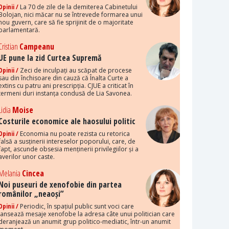
Opinii /
La 70 de zile de la demiterea Cabinetului
Bolojan, nici măcar nu se întrevede formarea unui
nou guvern, care să fie sprijinit de o majoritate
parlamentară.
Cristian
Campeanu
UE pune la zid Curtea Supremă
Opinii /
Zeci de inculpați au scăpat de procese
sau din închisoare din cauză că Înalta Curte a
extins cu patru ani prescripția. CJUE a criticat în
termeni duri instanța condusă de Lia Savonea.
Lidia
Moise
Costurile economice ale haosului politic
Opinii /
Economia nu poate rezista cu retorica
falsă a susținerii intereselor poporului, care, de
fapt, ascunde obsesia menținerii privilegiilor și a
averilor unor caste.
Melania
Cincea
Noi puseuri de xenofobie din partea
românilor „neaoși”
Opinii /
Periodic, în spațiul public sunt voci care
lansează mesaje xenofobe la adresa câte unui politician care
deranjează un anumit grup politico-mediatic, într-un anumit