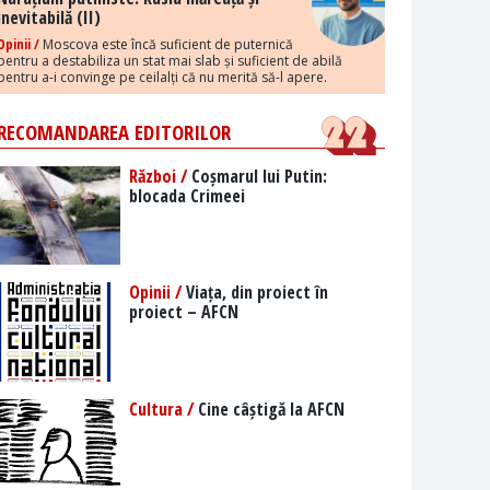
inevitabilă (II)
Opinii /
Moscova este încă suficient de puternică
pentru a destabiliza un stat mai slab și suficient de abilă
pentru a-i convinge pe ceilalți că nu merită să-l apere.
RECOMANDAREA EDITORILOR
Război /
Coșmarul lui Putin:
blocada Crimeei
Opinii /
Viața, din proiect în
proiect – AFCN
Cultura /
Cine câștigă la AFCN