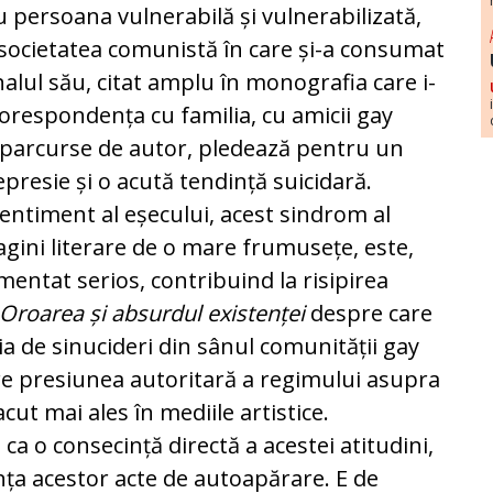
 persoana vulnerabilă și vulnerabilizată,
 societatea comunistă în care și-a consumat
rnalul său, citat amplu în monografia care i-
corespondența cu familia, cu amicii gay
, parcurse de autor, pledează pentru un
presie și o acută tendință suicidară.
ntiment al eșecului, acest sindrom al
pagini literare de o mare frumusețe, este,
entat serios, contribuind la risipirea
Oroarea și absurdul existenței
despre care
a de sinucideri din sânul comunității gay
re presiunea autoritară a regimului asupra
 acut mai ales în mediile artistice.
ca o consecință directă a acestei atitudini,
ința acestor acte de autoapărare. E de