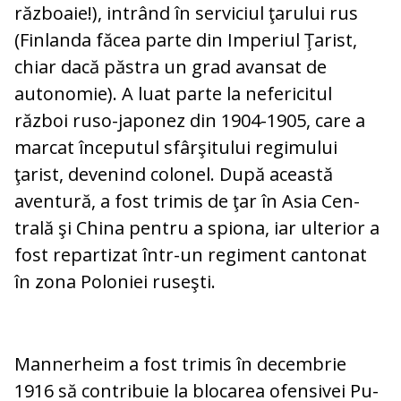
războaie!), intrând în serviciul ţa­rului rus
(Finlanda făcea parte din Im­pe­riul Ţarist,
chiar dacă păstra un grad avan­sat de
autonomie). A luat parte la ne­fe­ri­citul
război ruso-japonez din 1904-1905, ca­re a
marcat începutul sfârşitului re­gi­mu­lui
ţarist, devenind colonel. După aceas­tă
aventură, a fost trimis de ţar în Asia Cen­
trală şi China pentru a spiona, iar ulterior a
fost repartizat într-un regiment can­to­nat
în zona Poloniei ruseşti.
Mannerheim a fost trimis în de­cembrie
1916 să contribuie la blocarea ofensivei Pu­