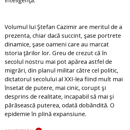
inteligenţă.
Volumul lui Ştefan Cazimir are meritul de a
prezenta, chiar da­că succint, şase portrete
di­na­mice, şase oameni care au mar­cat
istoria ţărilor lor. Greu de crezut că în
secolul nostru mai pot apărea astfel de
migrări, din planul militar către cel politic,
dictatorul secolului al XXI-lea fi­ind mult mai
însetat de putere, mai ci­nic, corupt şi
desprins de realitate, in­ca­pa­bil să mai şi
părăsească puterea, odată do­bân­dită. O
epidemie în plină expan­siune.