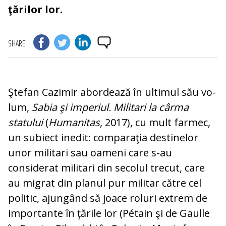
ţărilor lor.
SHARE
Ştefan Cazimir abordează în ultimul său vo­
lum,
Sabia şi imperiul. Militari la câr­ma
statului
(
Humanitas
, 2017), cu mult farmec,
un subiect inedit: comparaţia des­tinelor
unor militari sau oa­meni care s-au
considerat militari din secolul trecut, care
au migrat din planul pur militar către cel
politic, ajungând să joace roluri ex­trem de
importante în ţă­ri­le lor (Pétain şi de Gaulle