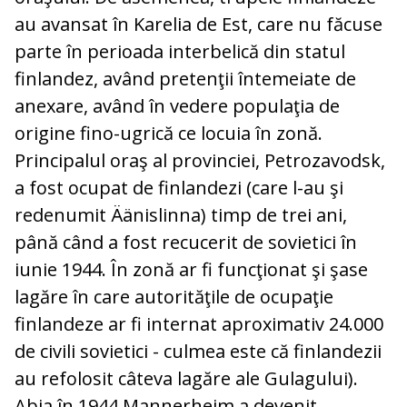
au avansat în Ka­relia de Est, care nu făcuse
parte în pe­ri­oa­da interbelică din statul
finlandez, având pretenţii întemeiate de
anexare, având în vedere populaţia de
origine fino-ugrică ce locuia în zonă.
Principalul oraş al pro­vin­ciei, Petrozavodsk,
a fost ocupat de fin­lan­dezi (care l-au şi
redenumit Äänislinna) timp de trei ani,
până când a fost re­cu­cerit de sovietici în
iunie 1944. În zonă ar fi funcţionat şi şase
lagăre în care autori­tăţile de ocupaţie
finlandeze ar fi internat aproximativ 24.000
de civili sovietici - culmea este că finlandezii
au refolosit câte­va lagăre ale Gulagului).
Abia în 1944 Man­ner­heim a devenit