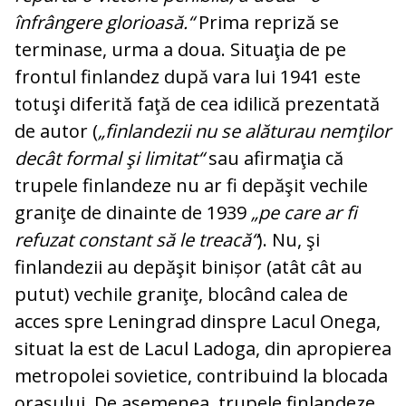
înfrângere glorioasă.“
Prima re­priză se
terminase, urma a doua. Situaţia de pe
frontul finlandez după vara lui 1941 este
totuşi diferită faţă de cea idilică pre­zentată
de autor (
„finlandezii nu se ală­turau nemţilor
decât formal şi limitat“
sau afirmaţia că
trupele finlandeze nu ar fi depăşit vechile
graniţe de dinainte de 1939
„pe care ar fi
refuzat constant să le trea­că“
). Nu, şi
finlandezii au depăşit bi­nișor (atât cât au
putut) vechile graniţe, blocând calea de
acces spre Leningrad din­spre Lacul Onega,
situat la est de Lacul La­doga, din apropierea
metropolei sovietice, contribuind la blocada
oraşului. De ase­me­nea, trupele finlandeze