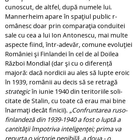
cunoscut, de altfel, după numele lui.
Mannerheim apare în spaţiul public r­
omânesc doar prin comparaţia conduitei
sale cu cea a lui Ion Antonescu, mai multe
as­pecte fiind, într-adevăr, comune evo­lu­ţiei
României şi Finlandei în cel de al Doi­lea
Război Mondial (dar şi cu o diferență
majoră: dacă nordicii au ales să lupte eroic
în 1939, românii au decis să se retragă
strategic
în iunie 1940 din teritoriile soli­
citate de Stalin, cu toate că erau mai bine
înarmaţi decât finicii).
„Confruntarea ru­so-
finlandeză din 1939-1940 a fost o luptă a
cantităţii împotriva inteligenţei; prima va
repurta o victorie penibilă, a doua - o