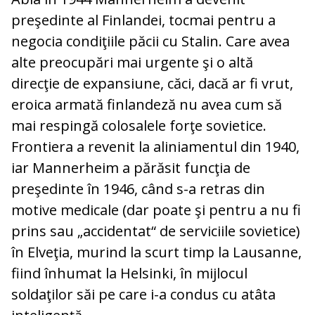
preşedinte al Finlandei, tocmai pentru a
negocia condiţiile păcii cu Stalin. Care avea
alte preocupări mai ur­gente şi o altă
direcţie de expansiune, căci, dacă ar fi vrut,
eroica armată fin­lan­deză nu avea cum să
mai respingă colo­salele forţe sovietice.
Frontiera a revenit la aliniamentul din 1940,
iar Mannerheim a părăsit funcţia de
preşedinte în 1946, când s-a retras din
motive medicale (dar poate şi pentru a nu fi
prins sau „acci­dentat“ de serviciile sovietice)
în Elveţia, murind la scurt timp la Lausanne,
fiind înhumat la Helsinki, în mijlocul
soldaţilor săi pe care i-a condus cu atâta