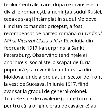
te­rilor Centrale, care, după ce în­vinseseră
diviziile româ­neşti, ameninţau sudul Rusiei,
ceea ce s-a şi întâmplat în sudul Moldovei.
Fiind un comandat priceput, a fost
recompensat de partea română cu
Ordinul
Mihai Viteazul Clasa a III-a
. Revoluţia din
februarie 1917 l-a surprins la Sankt
Petersburg. Obser­vând tendinţele ei
anarhice şi socialiste, a scăpat de furia
populară şi a revenit la unitatea sa din
Moldova, unde a preluat un sector de front
la vest de Suceava, în iunie 1917, fiind
avansat la gradul de ge­ne­ral-colonel.
Trupele sale de cavalerie (poa­te tocmai
pentru că la origine erau de ca­valerie) au