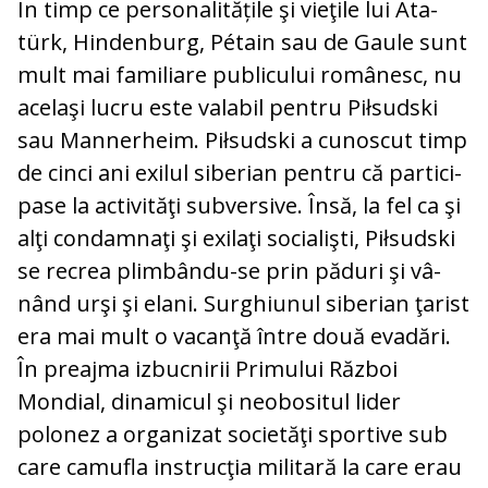
În timp ce personalitățile şi vieţile lui Ata­
türk, Hindenburg, Pétain sau de Gaule sunt
mult mai familiare pu­blicului românesc, nu
ace­laşi lucru este valabil pen­tru Piłsudski
sau Manner­heim. Piłsudski a cunoscut timp
de cinci ani exilul si­berian pentru că par­ti­ci­
pase la activităţi subver­si­ve. Însă, la fel ca şi
alţi con­damnaţi şi exilaţi socialişti, Piłsudski
se recrea plim­bându-se prin păduri şi vâ­
nând urşi şi elani. Surghiunul siberian ţa­rist
era mai mult o vacanţă între două eva­dări.
În preajma izbucnirii Primului Răz­boi
Mondial, dinamicul şi neobositul lider
polonez a organizat societăţi sportive sub
care camufla instrucţia militară la care erau