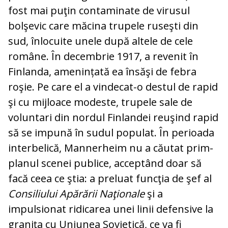
fost mai puţin contaminate de virusul
bolşevic care măcina trupele ru­seşti din
sud, înlocuite unele după altele de cele
române. În decembrie 1917, a re­ve­nit în
Finlanda, amenințată ea însăşi de fe­bra
roşie. Pe care el a vindecat-o destul de rapid
şi cu mijloace modeste, trupele sa­le de
voluntari din nordul Finlandei reu­şind rapid
să se impună în sudul populat. În perioada
interbelică, Mannerheim nu a căutat prim-
planul scenei publice, accep­tând doar să
facă ceea ce ştia: a preluat funcţia de şef al
Consiliului Apărării Na­ţionale
şi a
impulsionat ridicarea unei linii defensive la
graniţa cu Uniunea Sovietică, ce va fi