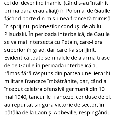
cei doi devenind inamici (când s-au în­tâlnit
prima oară erau aliaţi) în Polonia, de Gaulle
făcând parte din misiunea fran­ceză trimisă
în sprijinul polonezilor con­duşi de abilul
Piłsudski. În perioada inter­belică, de Gaulle
se va mai intersecta cu Pé­tain, care-i era
superior în grad, dar ca­re l-a sprijinit.
Evident că toate semnalele de alarmă trase
de de Gaulle în perioada interbelică au
rămas fără răspuns din par­tea unei ierarhii
militare franceze îm­bă­trâ­nite, dar, când a
început celebra ofensivă germană din 10
mai 1940, tancurile fran­ceze, conduse de el,
au repurtat singura victorie de sector, în
bătălia de la Laon şi Abbeville, respingându-