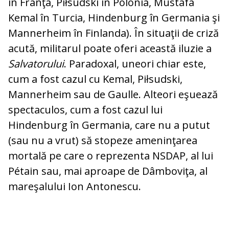
în Franţa, Piłsudski în Po­lo­nia, Mustafa
Kemal în Tur­cia, Hindenburg în Ger­ma­nia şi
Mannerheim în Fin­landa). În situaţii de criză
acută, militarul poate oferi această iluzie a
Salvatorului
. Paradoxal, uneori chiar este,
cum a fost cazul cu Kemal, Piłsudski,
Mannerheim sau de Gaulle. Alteori eşuează
spectaculos, cum a fost cazul lui
Hindenburg în Ger­mania, care nu a putut
(sau nu a vrut) să stopeze ameninţarea
mortală pe care o reprezenta NSDAP, al lui
Pétain sau, mai aproape de Dâmboviţa, al
mareşalului Ion Antonescu.