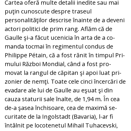
Cartea oferă multe detalii inedite sau mai
puţin cunoscute despre traseul
personalităţilor descrise înainte de a deveni
actori po­li­tici de prim rang. Aflăm că de
Gaulle şi-a făcut ucenicia în arta de a co­
manda tocmai în regimentul condus de
Philippe Pétain, că a fost rănit în timpul Pri­
mului Război Mondial, când a fost pro­
movat la rangul de căpitan şi apoi luat pri­
zonier de nemţi. Toate cele cinci încercări de
evadare ale lui de Gaulle au eşuat şi din
cauza staturii sale înalte, de 1,94 m. În cea
de-a şasea închisoare, cea de maximă se­
curitate de la Ingolstadt (Bavaria), l-ar fi
întâlnit pe locotenetul Mihail Tuhacevski,