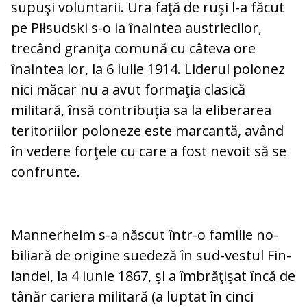
supuşi voluntarii. Ura faţă de ruşi l-a fă­cut
pe Piłsudski s-o ia înaintea aus­triecilor,
trecând graniţa comună cu câ­te­va ore
înaintea lor, la 6 iulie 1914. Liderul polonez
nici măcar nu a avut formaţia cla­sică
militară, însă contribuţia sa la eli­be­rarea
teritoriilor poloneze este marcantă, având
în vedere forţele cu care a fost nevoit să se
confrunte.
Mannerheim s-a născut într-o familie no­
biliară de origine suedeză în sud-vestul Fin­
landei, la 4 iunie 1867, şi a îmbrăţişat încă de
tânăr cariera militară (a luptat în cinci