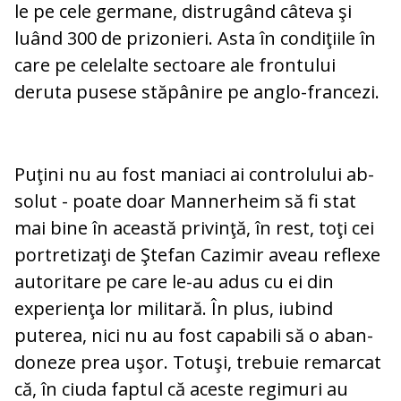
le pe cele ger­ma­ne, distrugând câteva şi
luând 300 de pri­zonieri. Asta în condiţiile în
care pe ce­le­lalte sectoare ale frontului
deruta pusese stă­pânire pe anglo-francezi.
Puţini nu au fost maniaci ai controlului ab­
solut - poate doar Mannerheim să fi stat
mai bine în această privinţă, în rest, toţi cei
portretizaţi de Ştefan Cazimir aveau re­flexe
autoritare pe care le-au adus cu ei din
experienţa lor militară. În plus, iubind
puterea, nici nu au fost capabili să o aban­
doneze prea uşor. Totuşi, trebuie remarcat
că, în ciuda faptul că aceste regimuri au