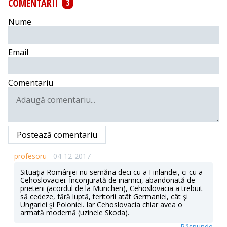
COMENTARII
3
Nume
Email
Comentariu
Postează comentariu
profesoru -
04-12-2017
Situaţia României nu semăna deci cu a Finlandei, ci cu a
Cehoslovaciei. Înconjurată de inamici, abandonată de
prieteni (acordul de la Munchen), Cehoslovacia a trebuit
să cedeze, fără luptă, teritorii atât Germaniei, cât şi
Ungariei şi Poloniei. Iar Cehoslovacia chiar avea o
armată modernă (uzinele Skoda).
Răspunde