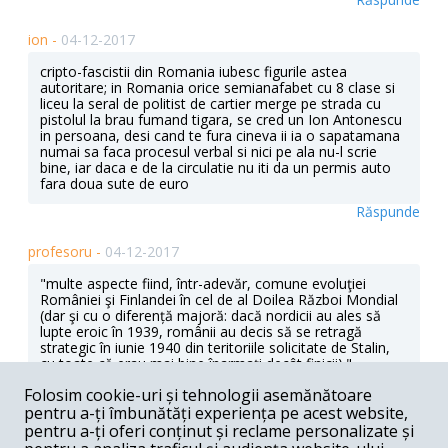
ion -
04-12-2017
cripto-fascistii din Romania iubesc figurile astea
autoritare; in Romania orice semianafabet cu 8 clase si
liceu la seral de politist de cartier merge pe strada cu
pistolul la brau fumand tigara, se cred un Ion Antonescu
in persoana, desi cand te fura cineva ii ia o sapatamana
numai sa faca procesul verbal si nici pe ala nu-l scrie
bine, iar daca e de la circulatie nu iti da un permis auto
fara doua sute de euro
Răspunde
profesoru -
04-12-2017
"multe as­pecte fiind, într-adevăr, comune evo­lu­ţiei
României şi Finlandei în cel de al Doi­lea Război Mondial
(dar şi cu o diferență majoră: dacă nordicii au ales să
lupte eroic în 1939, românii au decis să se retragă
strategic în iunie 1940 din teritoriile soli­citate de Stalin,
cu toate că erau mai bine înarmaţi decât finicii)." -
România şi Finlanda nu se aflau în aceeaşi situaţie: 1.
Folosim cookie-uri și tehnologii asemănătoare
Finlanda se bucura de simpatia celorlalţi vecini (Suedia şi
pentru a-ți îmbunătăți experiența pe acest website,
Norvegia), în timp ce România ar fi fost atacată din
spate de Ungaria, Bulgaria, şi probabil de Germania. 2. În
pentru a-ți oferi conținut și reclame personalizate și
cazul Finlandei exista speranţa unui ajutor din Franţa şi