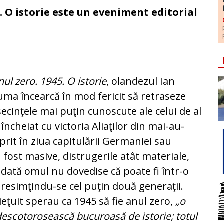
. O istorie este un eveniment editorial
nul zero. 1945. O istorie
, olandezul Ian
ma încearcă în mod fericit să retraseze
ecinţele mai puţin cu­nos­cute ale celui de al
încheiat cu vic­toria Aliaţilor din mai-au­
oprit în ziua capitulării Germaniei sau
u fost masive, distrugerile atât ma­teriale,
iodată omul nu dovedise că poate fi în­tr-o
resimţindu-se cel pu­ţin două generaţii.
ieţuit sperau ca 1945 să fie anul zero,
„o
es­cotorosească bucuroasă de istorie; to­tul