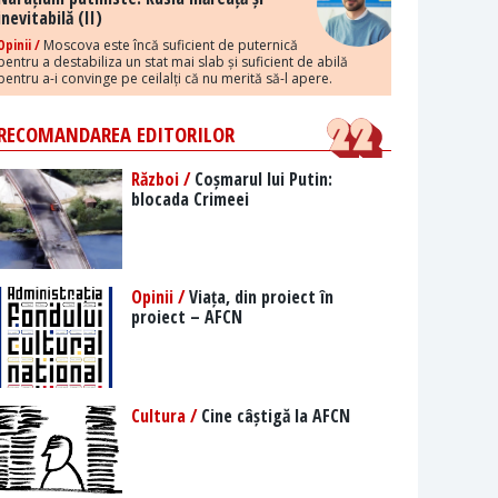
inevitabilă (II)
Opinii /
Moscova este încă suficient de puternică
pentru a destabiliza un stat mai slab și suficient de abilă
pentru a-i convinge pe ceilalți că nu merită să-l apere.
RECOMANDAREA EDITORILOR
Război /
Coșmarul lui Putin:
blocada Crimeei
Opinii /
Viața, din proiect în
proiect – AFCN
Cultura /
Cine câștigă la AFCN