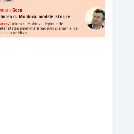
moment.
Armand
Gosu
Unirea cu Moldova: modele istorice
Unire /
Unirea cu Moldova depinde de
intensitatea amenințării haosului și anarhiei de
dincolo de Nistru.