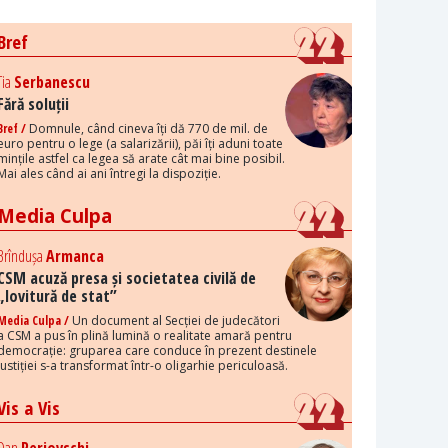
Bref
Tia
Serbanescu
Fără soluții
Bref /
Domnule, când cineva îți dă 770 de mil. de
euro pentru o lege (a salarizării), păi îți aduni toate
mințile astfel ca legea să arate cât mai bine posibil.
Mai ales când ai ani întregi la dispoziție.
Media Culpa
Brîndușa
Armanca
CSM acuză presa și societatea civilă de
„lovitură de stat”
Media Culpa /
Un document al Secției de judecători
a CSM a pus în plină lumină o realitate amară pentru
democrație: gruparea care conduce în prezent destinele
justiției s-a transformat într-o oligarhie periculoasă.
Vis a Vis