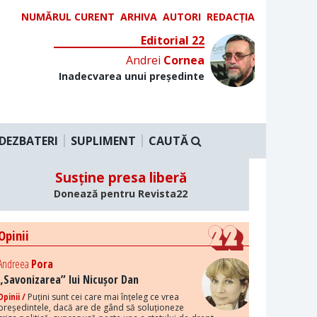
NUMĂRUL CURENT
ARHIVA
AUTORI
REDACȚIA
Editorial 22
Andrei
Cornea
Inadecvarea unui președinte
DEZBATERI
SUPLIMENT
CAUTĂ
Susține presa liberă
Donează pentru Revista22
Opinii
Andreea
Pora
„Savonizarea” lui Nicușor Dan
Opinii /
Puțini sunt cei care mai înțeleg ce vrea
președintele, dacă are de gând să soluționeze