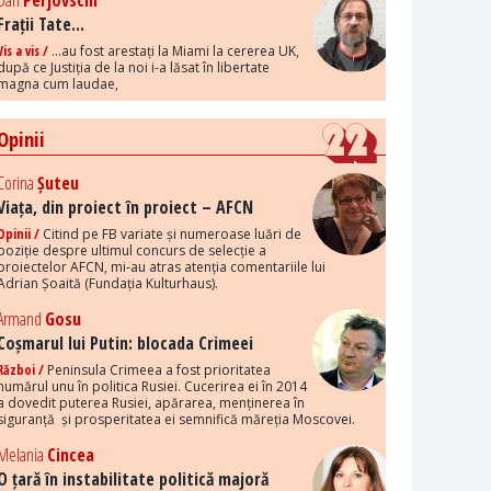
Dan
Perjovschi
Frații Tate...
Vis a vis /
...au fost arestați la Miami la cererea UK,
după ce Justiția de la noi i-a lăsat în libertate
magna cum laudae,
Opinii
Corina
Șuteu
Viața, din proiect în proiect – AFCN
Opinii /
Citind pe FB variate și numeroase luări de
poziție despre ultimul concurs de selecție a
proiectelor AFCN, mi-au atras atenția comentariile lui
Adrian Șoaită (Fundația Kulturhaus).
Armand
Gosu
Coșmarul lui Putin: blocada Crimeei
Război /
Peninsula Crimeea a fost prioritatea
numărul unu în politica Rusiei. Cucerirea ei în 2014
a dovedit puterea Rusiei, apărarea, menținerea în
siguranță și prosperitatea ei semnifică măreția Moscovei.
Melania
Cincea
O țară în instabilitate politică majoră