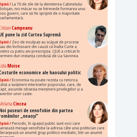
Opinii /
La 70 de zile de la demiterea Cabinetului
Bolojan, nici măcar nu se întrevede formarea unui
nou guvern, care să fie sprijinit de o majoritate
parlamentară.
Cristian
Campeanu
UE pune la zid Curtea Supremă
Opinii /
Zeci de inculpați au scăpat de procese
sau din închisoare din cauză că Înalta Curte a
extins cu patru ani prescripția. CJUE a criticat în
termeni duri instanța condusă de Lia Savonea.
Lidia
Moise
Costurile economice ale haosului politic
Opinii /
Economia nu poate rezista cu retorica
falsă a susținerii intereselor poporului, care, de
fapt, ascunde obsesia menținerii privilegiilor și a
averilor unor caste.
Melania
Cincea
Noi puseuri de xenofobie din partea
românilor „neaoși”
Opinii /
Periodic, în spațiul public sunt voci care
lansează mesaje xenofobe la adresa câte unui politician care
deranjează un anumit grup politico-mediatic, într-un anumit