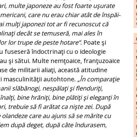
bari, multe japoneze au fost foarte uşu­rate
me­ricani, care nu erau chiar atât de îns­păi­
ai mulţi japonezi tot ar fi recunoscut că
plinaţi decât se temuseră, mai ales în
lor lor trupe de peste hotare“
. Poate şi
u fuseseră îndoctrinaţi cu o ideo­logie
erau şi sătui. Multe nemţoaice, franţuzoaice
se de militarii aliaţi, această atitudine
ii masculinităţii autohtone.
„În comparaţie
nii slăbănogi, nespălaţi şi flen­duriţi,
lţi, bine hrăniţi, bine plătiţi şi eleganţi în
i, trebuie să fi arătat ca nişte zei. După
olandeze care au ajuns să se mărite cu
dem după deget, după câte îndurasem,