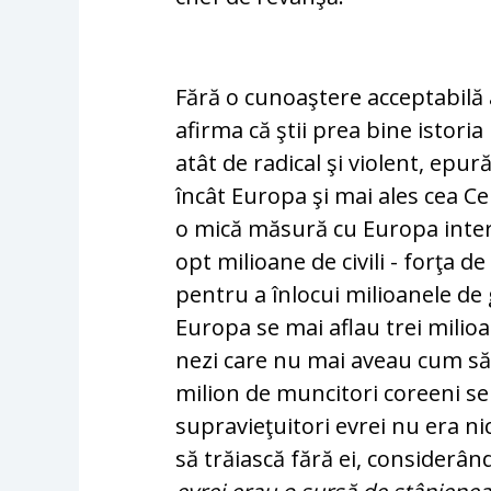
Fără o cunoaştere acceptabilă a
afirma că ştii prea bine is­tori
atât de radical şi vio­lent, epur
încât Europa şi mai ales cea Ce
o mică măsură cu Europa interb
opt mi­lioane de civili - forţa de
pentru a înlocui mi­li­oanele de 
Europa se mai aflau trei mi­li­oa
nezi care nu mai aveau cum să s
milion de muncitori coreeni se a
supravieţuitori evrei nu era nic
să trăiască fără ei, considerân