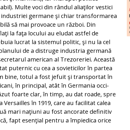
bil). Multe voci din rândul alia­ţilor vestici
industriei germane şi chiar transformarea
abilă să mai provoace un război. Din
flaţi la faţa locului au eludat astfel de
buia lucrat la sistemul politic, şi nu la cel
 planului de a distruge industria germană
ecretarul american al Trezoreriei. Această
tat puternic cu cea a sovie­ticilor în partea
 bine, totul a fost je­fuit şi trans­portat în
­cani, în principal, atât în Ger­mania occi­
văzut foarte clar, în timp, au dat roade, spre
Ver­sailles în 1919, care au facilitat calea
uă mari na­ţiuni au fost an­co­rate definitiv
ică, fapt esenţial pentru a împiedica orice