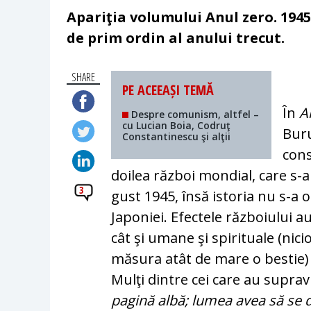
Apariţia volumului Anul zero. 1945
de prim ordin al anului trecut.
SHARE
PE ACEEAȘI TEMĂ
În
A
Despre comunism, altfel –
cu Lucian Boia, Codruţ
Buru
Constantinescu şi alţii
cons
doilea război mondial, care s-a 
3
gust 1945, însă istoria nu s-a 
Japoniei. Efec­tele războiului a
cât şi umane şi spirituale (nic
măsura atât de mare o bestie) 
Mulţi dintre cei care au suprav
pagină albă; lumea avea să se d