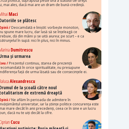
criza politică, suprapusă peste una a statului de drept
și, mai ales, dacă mai are un dram de bună-credință.
Mihai
Maci
Datoriile se plătesc
Opinii /
Deocamdată e liniștit: vorbește monoton,
nu spune mare lucru, dar lasă să se înțeleagă ce
trebuie, dă din mâini și se uită aiurea; pe scurt – e ca
pătrunjelul în supă: nici în plus, nici în minus.
Marina
Dumitrescu
Urma și urmarea
Eseu /
Prezentul continuu, starea de prezență
recomandată în orice spiritualitate, nu presupune
indiferența față de urma lăsată sau de consecințele ei.
Raluca
Alexandrescu
Drumul de la școală către noul
totalitarism de extremă dreaptă
Opinii /
Ne aflăm în perioada de admitere în
învățământul universitar, iar la științe politice concurența este
mai mare decât în anii precedenți, ceea ce în sine e un lucru
bun, dacă nu te uiți decât la cifre.
Ciprian
Cucu
Narațiuni putiniste: Rusia măreață și