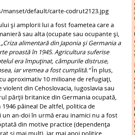
lui şi am­plorii lui a fost foametea care a
o manieră sau alta (ocu­pate sau ocupante şi,
.
„Criza alimentară din Ja­ponia şi Germania a
rte proastă în 1945. Agri­cul­tura suferise
telul era împuţinat, câmpurile dis­truse,
ip­sea, iar vremea a fost cumplită.“
În plus,
 apro­xi­mativ 10 milioane de refugiaţi,
iolent din Ce­ho­slo­vacia, Iugo­sla­via sau
ul părţii bri­ta­nice din Germania ocu­pa­tă,
în 1946 pâinea! De altfel, politica de
i un an-doi în urmă erau ina­mici nu a fost
doptată din motive practice (de­pen­denţa
 durat şi mai mult), iar mai apoi politice