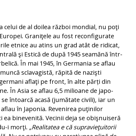
 celui de al doilea război mondial, nu poţi
a Europei. Graniţele au fost re­configurate
ările etnice au atins un grad atât de ridicat,
n­trală şi Estică de după 1945 seamănă într-
elică. În mai 1945, în Germania se aflau
 muncă scla­va­gis­tă, răpită de nazişti
germani aflaţi pe front, în alte părți din
ne. În Asia se aflau 6,5 milioane de ja­po­
e întoarcă acasă (jumătate civili), iar un
flau în Japonia. Re­ve­nirea puţinilor
i ea binevenită. Vecinii deja se obiş­nuiseră
du-i morţi.
„Realitatea e că supravieţuitorii