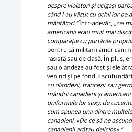
despre violatori şi ucigaşi bar­
când i-au văzut cu ochii lor pe a
mântători.“
Într-adevăr,
„cei m
ame­ri­canii erau mult mai disci
comparaţie cu purtările proprii
pentru că militarii ame­ricani n
rasistă sau de clasă. În plus, 
sau olandeze au fost şi ele atra
venind şi pe fon­dul scufundăr
cu olandezii, francezii sau germa
mândrii canadieni şi americani îna
uniformele lor sexy, de cuceritor
cum spunea una dintre multele 
canadieni, «De ce să ne ascun
canadienii arătau de­licios».“