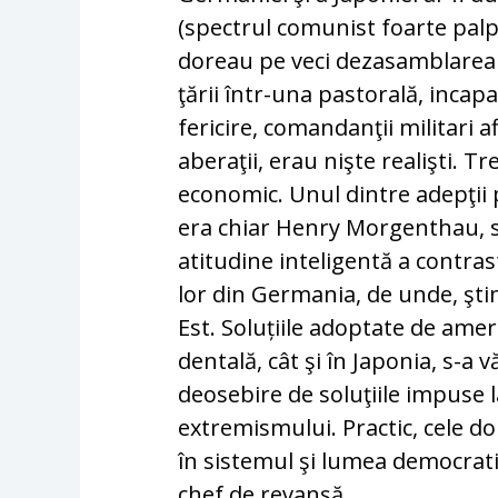
(spectrul co­munist foar­te palpa
doreau pe veci dezasamblarea 
ţării într-una pastorală, incap
fericire, co­man­danţii militari a
aberaţii, erau nişte realişti. Tre
economic. Unul dintre adepţii
era chiar Henry Morgenthau, s
atitudine inteli­gen­tă a contras
lor din Ger­mania, de un­de, ştim
Est. Soluțiile adoptate de ame­ri
dentală, cât şi în Japonia, s-a 
deosebire de soluţiile impuse la 
ex­tremismului. Prac­tic, cele do
în sistemul şi lumea de­mo­crat
chef de revanşă.