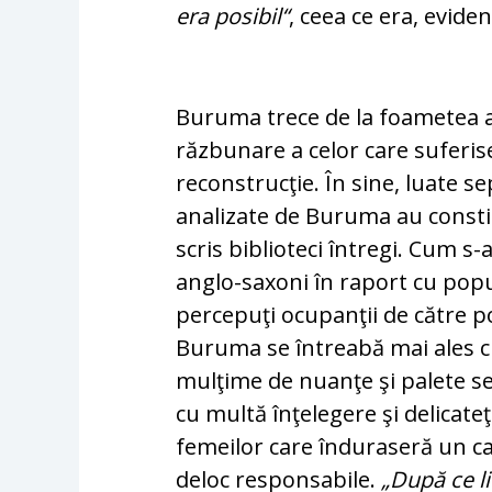
era posibil“
, ceea ce era, eviden
Buruma trece de la foametea al
răzbunare a celor care sufe­ris
reconstrucţie. În sine, luate se
analizate de Buruma au cons­ti
scris biblioteci întregi. Cum s-a
anglo-saxoni în raport cu popu
percepuţi ocupanţii de către po
Buruma se întreabă mai ales c
mulţime de nuanţe şi palete s
cu multă înţelegere şi delicat
femeilor care în­duraseră un c
deloc responsabile.
„După ce li