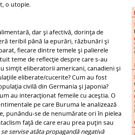
t, o uto­pie.
i­mentară, dar şi afectivă, dorinţa de
eră teribil până la epurări, răzbunări şi
parat, fiecare dintre temele şi palierele
tuit teme de reflecţie despre care s-au
u simţit eli­beratorii americani, canadieni şi
laţiile eliberate/cucerite? Cum au fost
pulaţia civilă din Germania şi Japonia?
um au interacţionat femeile cu aceştia. O
entimentale pe care Buruma le analizează
eţe, punându-se de nenumărate ori în pielea
ataclism faţă de care erau prea puţin sau
 se servise atâta propagandă ne­gativă