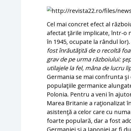
Cel mai concret efect al războiu
afectat ţă­rile implicate, într-
în 1945, ocupate la rândul lor)
fost înrăutăţită de o recoltă foa
grav de pe urma războiului: şep
utilajele la fel, mâna de lucru l
Germania se mai confrunta şi cu
populaţiile germanice alungate v
Polonia. Pentru a ve­ni în ajutor
Marea Britanie a ra­ţio­na­lizat 
asistenţă a celor care cu numa
foarte po­pu­lară, dar a fost a
Ger­ma­niei şi a Ja­po­niei a­r fi