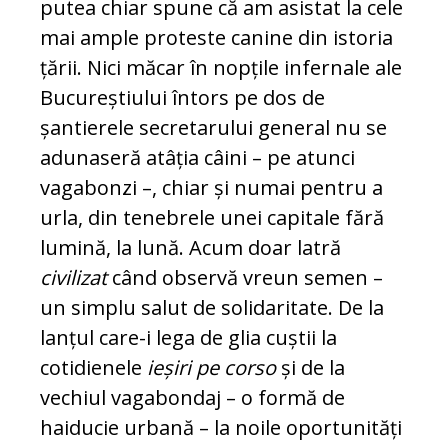
putea chiar spune că am asistat la cele
mai am­ple proteste canine din istoria
țării. Nici măcar în nopțile infernale ale
Bucu­reș­tiu­lui întors pe dos de
șantierele secretarului general nu se
adunaseră atâția câini – pe atunci
vagabonzi –, chiar și numai pentru a
urla, din tenebrele unei capitale fără
lu­mină, la lună. Acum doar latră
civilizat
când observă vreun semen –
un simplu salut de solidaritate. De la
lanțul care-i lega de glia cuștii la
cotidienele
ieșiri pe corso
și de la
vechiul vagabondaj – o for­mă de
haiducie urbană – la noile opor­tu­nități