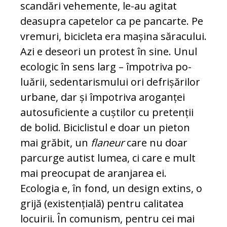
scandări vehemente, le-au agitat
deasupra capetelor ca pe pan­carte. Pe
vremuri, bicicleta era mașina să­racului.
Azi e deseori un protest în sine. Unul
ecologic în sens larg – împotriva po­
luării, sedentarismului ori defrișărilor
ur­bane, dar și împotriva aroganței
auto­su­fi­ciente a cuștilor cu pretenții
de bolid. Bi­ci­clistul e doar un pieton
mai grăbit, un
fla­neur
care nu doar
parcurge autist lumea, ci care e mult
mai preocupat de aranjarea ei.
Ecologia e, în fond, un design extins, o
grijă (existențială) pentru calitatea
locui­rii. În comunism, pentru cei mai