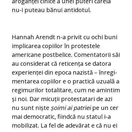
aroganței cinice a unei puteri căreia
nu-i puteau bănui an­tidotul.
Hannah Arendt n-a privit cu ochi buni
implicarea copiilor în pro­testele
americane pos­t­belice. Comentatorii săi
au con­siderat că reticența se datora
ex­pe­ri­en­ței din epoca nazistă – înre­gi­
men­tarea co­pii­lor e o practică uzuală a
regi­mu­rilor to­ta­litare, cum ne amintim
și noi. Dar mi­cu­ții protestatari de azi
nu sunt niște
șoimi ai patriei
pe un cer
mai de­mo­cratic, fiind­că nu statul i-a
mobilizat. La fel de ade­vă­rat e că nu ei