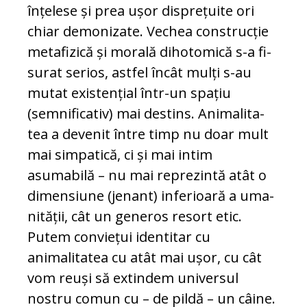
în­țelese și prea ușor dis­pre­țuite ori
chiar de­­mo­nizate. Vechea cons­trucție
me­ta­fi­zică și morală di­ho­to­mică s-a fi­
su­rat se­rios, ast­fel în­cât mulți s-au
mutat exis­ten­țial într-un spa­țiu
(semnificativ) mai des­tins. Ani­ma­li­ta­
tea a devenit între timp nu doar mult
mai simpatică, ci și mai in­tim
asumabilă – nu mai reprezintă atât o
dimensiune (je­nant) inferioară a uma­
ni­tă­ții, cât un ge­ne­ros resort etic.
Putem con­viețui identitar cu
animalitatea cu atât mai ușor, cu cât
vom reuși să ex­tindem uni­versul
nostru co­mun cu – de pil­dă – un câine.