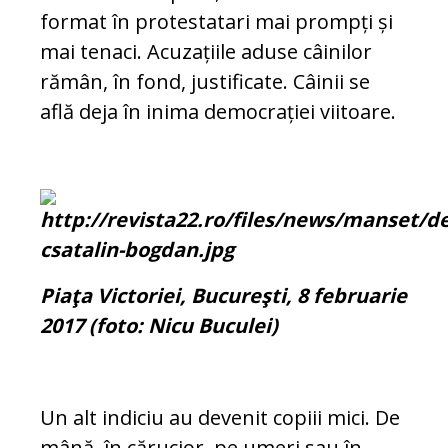
format în protestatari mai prompți și
mai tenaci. Acuzațiile aduse câinilor
rămân, în fond, justificate. Câinii se
află deja în ini­ma democrației viitoare.
Piaţa Victoriei, Bucureşti, 8 februarie
2017 (foto: Nicu Buculei)
Un alt indiciu au devenit copiii mici. De
mâ­­nă, în cărucior, pe umeri sau în