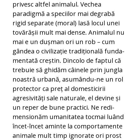
privesc altfel ani­malul. Ve­chea
paradigmă a speciilor mai degrabă
rigid separate (moral) lasă locul unei
to­vărășii mult mai dense. Animalul nu
mai e un dușman ori un rob – cum
gân­dea o ci­vilizație tradițională fun­da­
men­tată creș­tin. Dincolo de faptul că
tre­buie să ghidăm câi­ne
le prin jungla
noastră ur­ba­nă, asu­mân­du-ne un rol
protector ca preț al do­mes­ti­cirii
agresivități sale na­tu­rale, el de­vi­ne și
un reper de bune practici. Ne re­di­
men­sio­năm uma­ni­tatea toc­mai luând
încet-în­cet aminte la com­por­ta­men­te
animale mult timp ig­no­ra­te ori prost