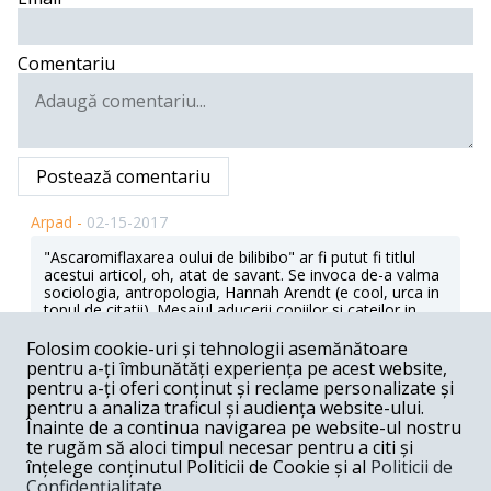
Comentariu
Postează comentariu
Arpad -
02-15-2017
"Ascaromiflaxarea oului de bilibibo" ar fi putut fi titlul
acestui articol, oh, atat de savant. Se invoca de-a valma
sociologia, antropologia, Hannah Arendt (e cool, urca in
topul de citatii). Mesajul aducerii copiilor si cateilor in
piata a fost unul foarte clar si patetic: vezi, Doamne,
chiar si fiinte nevinovate, candide, participa la revolta
Folosim cookie-uri și tehnologii asemănătoare
noastra (natura n-a putut lua parte ca-n baladele
pentru a-ți îmbunătăți experiența pe acest website,
populare, doar e februarie), "uniti, salvam...", toata
pentru a-ți oferi conținut și reclame personalizate și
suflarea e cu noi, bla, bla, bla...Merita adunarea asta izul
pentru a analiza traficul și audiența website-ului.
de telenovela ?
Înainte de a continua navigarea pe website-ul nostru
te rugăm să aloci timpul necesar pentru a citi și
Răspunde
înțelege conținutul Politicii de Cookie și al
Politicii de
Confidențialitate
.
Alin Tat -
02-14-2017