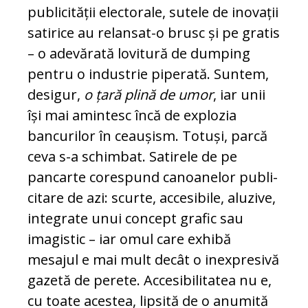
pu­bli­cității elec­to­rale, sutele de inovații
satirice au relansat-o brusc și pe gratis
– o ade­vărată lovitură de dumping
pentru o in­dustrie piperată. Suntem,
desigur,
o ța­ră pli­nă de umor
, iar unii
își mai amin­tesc încă de explozia
bancurilor în ceau­șism. To­tuși, parcă
ceva s-a schimbat. Sa­tirele de pe
pancarte corespund canoa­ne­lor pu­bli­
citare de azi: scurte, accesibile, aluzive,
in­tegrate unui concept grafic sau
imagistic – iar omul care exhibă
mesajul e mai mult decât o inexpresivă
gazetă de pe­rete. Accesibilitatea nu e,
cu toate acestea, lipsită de o anumită