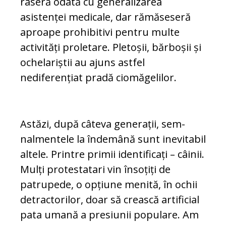
ra­seră odată cu generalizarea
asistenței medicale, dar ră­măseseră
aproape prohibitivi pentru mul­te
activități proletare. Pletoșii, bărboșii și
ochelariștii au ajuns astfel
nediferențiat pradă ciomăgelilor.
Astăzi, după câteva generații, sem­
nalmentele la îndemână sunt inevitabil
altele. Printre primii identificați – câinii.
Mulți protestatari vin însoțiți de
patrupede, o opțiune menită, în ochii
detractorilor, doar să crească artificial
pa­ta umană a presiunii populare. Am