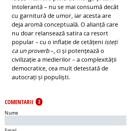
in­to­le­rantă – nu se mai consumă decât
cu gar­nitură de umor, iar acesta are
deja aromă conceptuală. O alianță care
nu doar re­lan­sează satira ca resort
popular – cu o in­fla­ție de cetățeni
isteți
ca un proverb
–, ci și potențează o
civilizație a medierilor – a com­plexității
democratice, cea mult de­tes­tată de
autocrați și populiști.
COMENTARII
2
Nume
Email