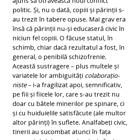
ajuns să otră­veas­că noul conflict
politic. Și, nu o dată, co­piii și părinții s-
au trezit în ta­be­re opuse. Mai grav era
însă că părinții nu-și edu­ca­seră civic în
niciun fel copiii. O făcuse sta­tul, în
schimb, chiar dacă rezul­ta­tul a fost, în
general, o penibilă schi­zo­frenie.
Această sustragere – plus multele și
va­ria­tele lor ambiguități
cola­bo­ra­țio­
nis­te
– i-a fragilizat apoi, semnificativ,
pe fiii și fii­cele lor, care s-au trezit nu
doar cu bâ­tele minerilor pe spinare, ci
și cu hui­du­ielile sa­tisfăcute (ale multor
altor părinți) în su­flete. Analfabeți civic,
tinerii au su­combat atunci în fața