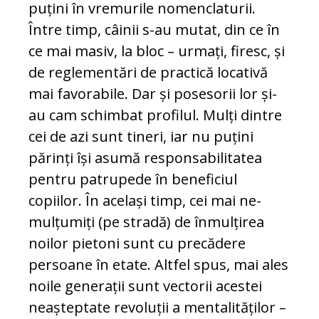
puțini în vremurile no­men­cla­turii.
Între timp, câinii s-au mutat, din ce în
ce mai masiv, la bloc – urmați, firesc, și
de reglementări de practică locativă
mai favorabile. Dar și posesorii lor și-
au cam schimbat profilul. Mulți dintre
cei de azi sunt tineri, iar nu puțini
părinți își asumă responsabilitatea
pentru patrupede în be­neficiul
copiilor. În același timp, cei mai ne­
mulțumiți (pe stradă) de înmulțirea
noi­lor pietoni sunt cu precădere
persoane în etate. Altfel spus, mai ales
noile ge­ne­rații sunt vectorii acestei
neașteptate revo­luții a mentalităților –