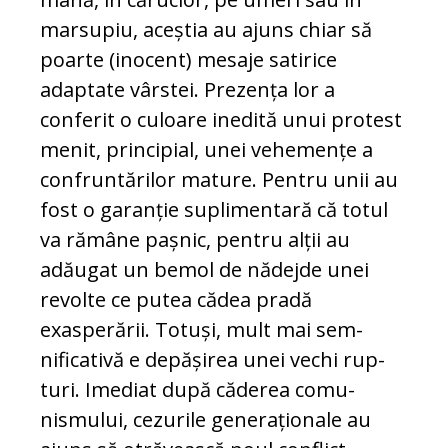
mar­su­piu, aceștia au ajuns chiar să
poarte (ino­cent) mesaje satirice
adaptate vârstei. Pre­zența lor a
conferit o culoare inedită unui protest
menit, principial, unei ve­he­mențe a
confruntărilor mature. Pentru unii au
fost o garanție suplimentară că to­tul
va ră­mâ­ne pașnic, pentru alții au
adăugat un be­mol de nădejde unei
revolte ce putea că­dea pradă
exasperării. Totuși, mult mai sem­
nificativă e depășirea unei vechi rup­
turi. Imediat după căderea co­mu­
nismului, ce­zurile generaționale au