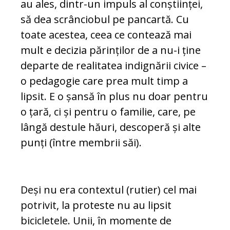
au ales, dintr-un impuls al con­științei,
să dea scrân­ciobul pe pancartă. Cu
toate acestea, ceea ce con­tează mai
mult e decizia părinților de a nu-i ține
departe de realitatea indignării civice –
o pe­da­go­gie care prea mult timp a
lipsit. E o șansă în plus nu doar pentru
o țară, ci și pentru o fa­milie, care, pe
lân­gă destule hăuri, des­co­peră și alte
punți (în­tre membrii săi).
Deși nu era contextul (rutier) cel mai
po­trivit, la proteste nu au lipsit
bicicletele. Unii, în momente de