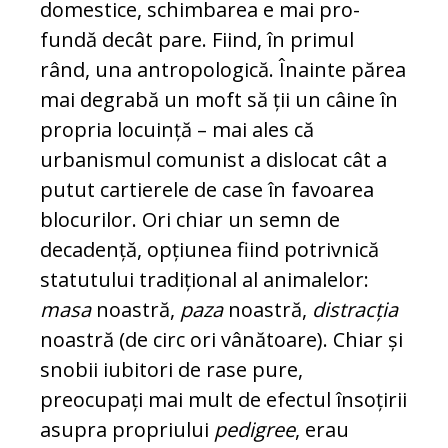
domestice, schimbarea e mai pro­
fundă decât pare. Fiind, în primul
rând, una antropologică. Înainte părea
mai de­grabă un moft să ții un câine în
propria lo­cuință – mai ales că
urbanismul comunist a dislocat cât a
putut cartierele de case în favoarea
blocurilor. Ori chiar un semn de
decadență, opțiunea fiind potrivnică
sta­tutului tradițional al animalelor:
masa
noas­tră,
paza
noastră,
distracția
noastră (de circ ori vânătoare). Chiar și
snobii iu­bitori de rase pure,
preocupați mai mult de efectul însoțirii
asupra propriului
pe­di­gree
, erau