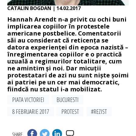
CATALIN BOGDAN
| 14.02.2017
Hannah Arendt n-a privit cu ochi buni
implicarea copiilor în protestele
americane postbelice. Comentatorii
săi au considerat că reticența se
datora experienței din epoca nazistă –
înregimentarea copiilor e o practică
uzuală a regimurilor totalitare, cum
ne amintim și noi. Dar micuții
protestatari de azi nu sunt niște șoimi
ai patriei pe un cer mai democratic,
fiindcă nu statul i-a mobilizat.
PIATA VICTORIEI
BUCURESTI
8 FEBRUARIE 2017
PROTEST
#REZIST
SHARE