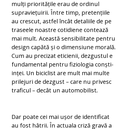
mulți prio­ritățile erau de ordinul
supraviețuirii. Între timp, pretențiile
au crescut, astfel în­cât detaliile de pe
traseele noastre co­ti­di­e­ne contează
mai mult. Această sensibilitate pentru
design capătă și o dimensiune mo­rală.
Cum au precizat eticienii, dezgustul e
fundamental pentru fiziologia conș­ti­
in­ței. Un biciclist are mult mai multe
pri­le­juri de dezgust – care nu privesc
traficul – decât un automobilist.
Dar poate cei mai ușor de iden­tificat
au fost hâtrii. În actuala criză gravă a