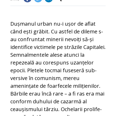
Dușmanul urban nu-i ușor de aflat
când ești grăbit. Cu astfel de dileme s-
au con­fruntat minerii nevoiți să-și
identifice vic­timele pe străzile Capitalei.
Semnalmentele alese atunci la
repezeală au corespuns uzanțelor
epocii. Pletele tocmai fuseseră sub­
versive în comunism, me­reu
amenințate de foar­fe­cele milițienilor.
Bărbile erau încă rare – a fi ras era mai
conform duhului de cazarmă al
ceaușismului târ­ziu. Ochelarii proli­fe­