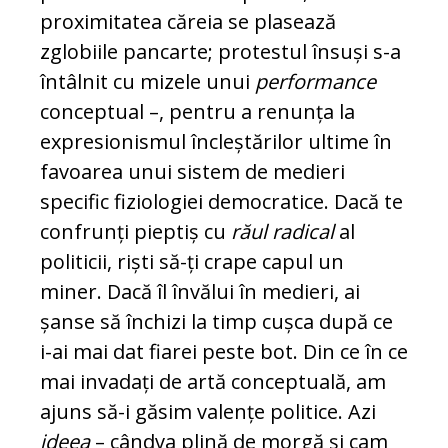
proximitatea căreia se pla­sea­ză
zglobiile pancarte; protestul însuși s-a
întâlnit cu mizele unui
performance
con­ce­p­tual –, pentru a renunța la
expre­sio­nismul încleștărilor ultime în
favoarea unui sistem de medieri
specific fiziologiei democratice. Dacă te
confrunți pieptiș cu
răul radical
al
politicii, riști să-ți crape ca­pul un
miner. Dacă îl învălui în medieri, ai
șanse să închizi la timp cușca după ce
i-ai mai dat fiarei peste bot. Din ce în ce
mai invadați de artă conceptuală, am
ajuns să-i găsim valențe politice. Azi
ide­ea
– cândva plină de morgă și cam