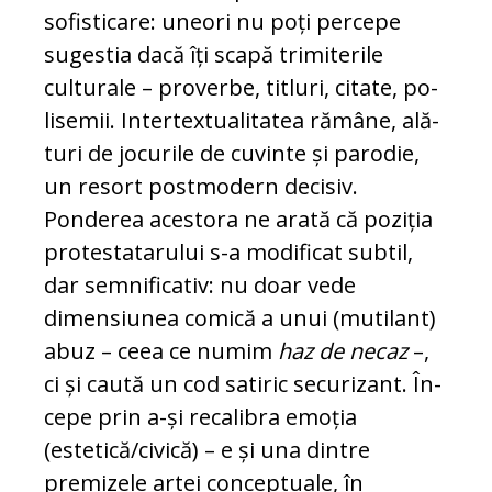
sofisticare: uneori nu poți percepe
sugestia dacă îți scapă trimi­terile
culturale – proverbe, titluri, citate, po­
lisemii. Intertextualitatea rămâne, ală­
turi de jocurile de cuvinte și parodie,
un resort postmodern decisiv.
Ponderea aces­tora ne arată că poziția
protestatarului s-a modificat subtil,
dar semnificativ: nu doar vede
dimensiunea comică a unui (muti­lant)
abuz – ceea ce numim
haz de necaz
–,
ci și caută un cod satiric securizant. În­
cepe prin a-și recalibra emoția
(estetică/ci­vică) – e și una dintre
premizele artei con­ceptuale, în